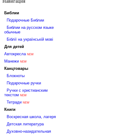
Навигация
Библии
Подарочные Библии
Библии на русском языке
обычные
Біблії на українській мові
Для детей
Автокресла
NEW
Манежи
NEW
Канцтовары
Блокноты
Подарочные ручки
Ручки с христианским
текстом
NEW
Тетради
NEW
Книги
Воскресная школа, лагеря
Детская литература
Духовно-назидательная