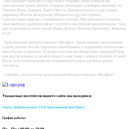
Наш интернет-магазин осуществляет отправку таких товаров как:
христианские книги, Библии, подарки, календари, сувениры, керамику по
Украине (Киев, Харьков, Львов, Одесса, Днепропетровск и т.д), а также
заграницу (Россия, Белоруссия, Молдова и в другие страны).
Срок доставки зависит от выбранного способа. Мы предлагает оплатить
заказ наиболее удобным для вас способом, как банковским переводам, так и
при получении в своем городе.(Киев, Донецк, Полтава, Кременчуг, Винница
и т.д)
Христианский интернет-магазин «Феофил» предоставляет качественные
услуги, потому что мы стараемся обрабатывать и отправлять покупателям
заказ быстро и надежно. Если при покупки, вы обнаружите заводской брак
или другие изъяны, то можете вернуть нам товар с чеком в течении 14 дней.
После получения посылки мы отправим вам деньги удобным для вас
способом.
Спасибо, что посетили христианский интернет-магазин «Феофил»!
Уважаемые посетители нашего сайта мы находимся
Одесса Добровольского 152А Христианский Дом Книги
График работы:
Пн – Пт: с 09:00 до 18:00