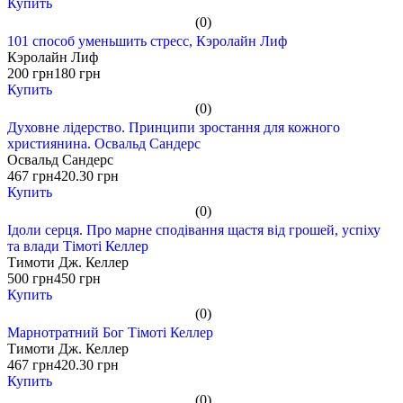
Купить
(0)
101 способ уменьшить стресс, Кэролайн Лиф
Кэролайн Лиф
200 грн
180 грн
Купить
(0)
Духовне лідерство. Принципи зростання для кожного
християнина. Освальд Сандерс
Освальд Сандерс
467 грн
420.30 грн
Купить
(0)
Ідоли серця. Про марне сподівання щастя від грошей, успіху
та влади Тімоті Келлер
Тимоти Дж. Келлер
500 грн
450 грн
Купить
(0)
Марнотратний Бог Тімоті Келлер
Тимоти Дж. Келлер
467 грн
420.30 грн
Купить
(0)