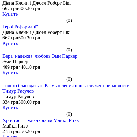
Діана Клейн і Джоел Роберт Бікі
667 грн
600.30 грн
Купить
(0)
Герої Реформації
Діана Клейн і Джоел Роберт Бікі
667 грн
600.30 грн
Купить
(0)
Вера, надежда, любовь Эми Паркер
Эми Паркер
489 грн
440.10 грн
Купить
(0)
Только благодатью. Размышления о незаслуженной милости
Тимур Расулов
Тимур Расулов
334 грн
300.60 грн
Купить
(0)
Христос — жизнь наша Майкл Ривз
Майкл Ривз
278 грн
250.20 грн
Купить