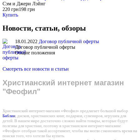
Сэм и Джери Лэйнг
220 грн
198 грн
Купить
Новости, статьи, обзоры
18.01.2022
Договор публичной оферты
Договор публичной оферты
Общие положения
Смотреть все новости и статьи
Христианский интернет магазин
"Феофил"
Христианский интернет-магазин «Феофил» предлагает большой выбор
Библии
, дисков, христианских книг, подарков, сувениров, игрушек для
детей. В нашем мире достаточно сложно найти товары, которые будут
полезны для христиан, поэтому в христианском интернет-магазине
«Феофил» отобран такой ассортимент, чтобы вы могли сэкономить время на
поиски того, что хотели бы купить.