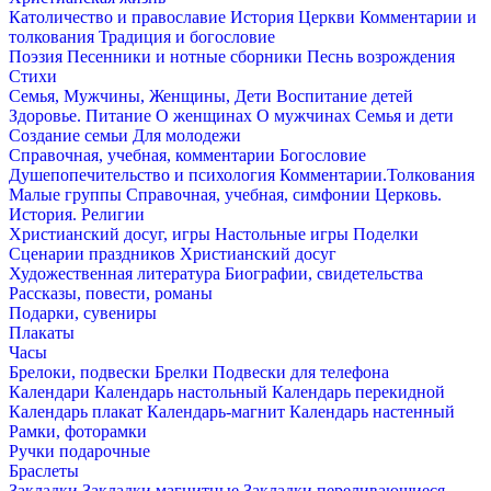
Католичество и православие
История Церкви
Комментарии и
толкования
Традиция и богословие
Поэзия
Песенники и нотные сборники
Песнь возрождения
Стихи
Семья, Мужчины, Женщины, Дети
Воспитание детей
Здоровье. Питание
О женщинах
О мужчинах
Семья и дети
Создание семьи
Для молодежи
Справочная, учебная, комментарии
Богословие
Душепопечительство и психология
Комментарии.Толкования
Малые группы
Справочная, учебная, симфонии
Церковь.
История. Религии
Христианский досуг, игры
Настольные игры
Поделки
Сценарии праздников
Христианский досуг
Художественная литература
Биографии, свидетельства
Рассказы, повести, романы
Подарки, сувениры
Плакаты
Часы
Брелоки, подвески
Брелки
Подвески для телефона
Календари
Календарь настольный
Календарь перекидной
Календарь плакат
Календарь-магнит
Календарь настенный
Рамки, фоторамки
Ручки подарочные
Браслеты
Закладки
Закладки магнитные
Закладки переливающиеся