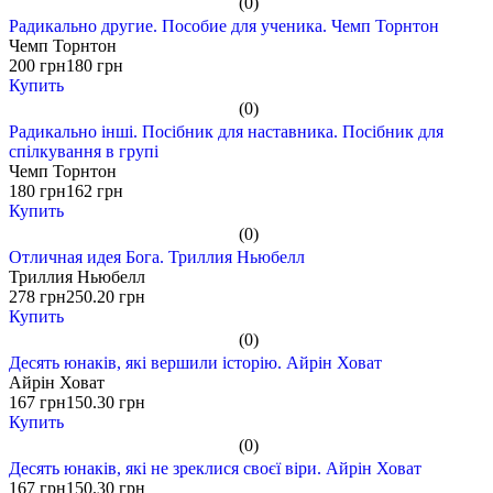
(0)
Радикально другие. Пособие для ученика. Чемп Торнтон
Чемп Торнтон
200 грн
180 грн
Купить
(0)
Радикально інші. Посібник для наставника. Посібник для
спілкування в групі
Чемп Торнтон
180 грн
162 грн
Купить
(0)
Отличная идея Бога. Триллия Ньюбелл
Триллия Ньюбелл
278 грн
250.20 грн
Купить
(0)
Десять юнаків, які вершили історію. Айрін Ховат
Айрін Ховат
167 грн
150.30 грн
Купить
(0)
Десять юнаків, які не зреклися своєї віри. Айрін Ховат
167 грн
150.30 грн