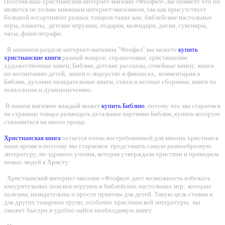
Посетив наш христианский интернет-магазин «Феофил», вы поймете что он
является не только книжным интернет-магазином, так как присутствует
большой ассортимент разных товаров таких как: библейские настольные
игры, плакаты, детские игрушки, подарки, календари, диски, сувениры,
часы, фланелеграфы.
В книжном разделе интернет-магазина "Феофил" вы можете
купить
христианские книги
разный жанров: справочники, христианские
художественные книги, Библии, детские рассказы, семейные книги, книги
по воспитанию детей, книги о лидерстве и финансах, комментарии к
Библии, духовно назидательные книги, стихи и нотные сборники, книги по
психологии и душепопечению.
В нашем магазине каждый может
купить Библию
, потому что мы стараемся
на странице товара размещать детальные картинки Библии, купить которую
становиться на много проще.
Христианская книга
остается очень востребованной для многих христиан в
наше время и поэтому мы стараемся представить самую разнообразную
литературу, но здравого учения, которая утверждала христиан и приводила
новых людей к Христу.
Христианский интернет-магазин «Феофил» дает возможность избежать
изнурительных поисков игрушек и библейских настольных игр, которые
полезны, назидательны и просто приятны для детей. Такую цель ставим и
для других товарных групп, особенно христианской литературы, вы
сможет быстро и удобно найти необходимую книгу.