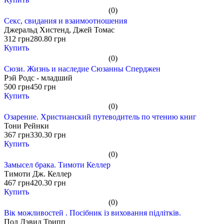
(0)
Секс, свидания и взаимоотношения
Джеральд Хистенд, Джей Томас
312 грн
280.80 грн
Купить
(0)
Сюзи. Жизнь и наследие Сюзанны Сперджен
Рэй Родс - младший
500 грн
450 грн
Купить
(0)
Озарение. Христианский путеводитель по чтению книг
Тони Рейнки
367 грн
330.30 грн
Купить
(0)
Замысел брака. Тимоти Келлер
Тимоти Дж. Келлер
467 грн
420.30 грн
Купить
(0)
Вік можливостей . Посібник із виховання підлітків.
Пол Дэвид Трипп