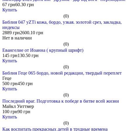
67 грн
60.30 грн
Купить
(0)
Библия 047 уZТi кожа, бордо, узкая. золотой срез, закладка,
индексы
2889 грн
2600.10 грн
Нет в наличии
(0)
Евангелие от Иоанна ( крупный шрифт)
145 грн
130.50 грн
Купить
(0)
Библия Геце 065 бордо, новой редакции, твердый переплет
Геце
500 грн
450 грн
Купить
(0)
Последний враг. Подготовка к победе в битве всей жизни
Майкл Уиттмер
100 грн
90 грн
Купить
(0)
Как воспитать прекрасных детей в трудные времена