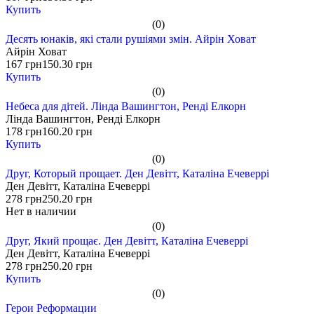
Купить
(0)
Десять юнаків, які стали рушіями змін. Айрін Ховат
Айрін Ховат
167 грн
150.30 грн
Купить
(0)
Небеса для дітей. Лінда Вашингтон, Ренді Елкорн
Лінда Вашингтон, Ренді Елкорн
178 грн
160.20 грн
Купить
(0)
Друг, Который прощает. Ден Девітт, Каталіна Ечеверрі
Ден Девітт, Каталіна Ечеверрі
278 грн
250.20 грн
Нет в наличии
(0)
Друг, Який прощає. Ден Девітт, Каталіна Ечеверрі
Ден Девітт, Каталіна Ечеверрі
278 грн
250.20 грн
Купить
(0)
Герои Реформации