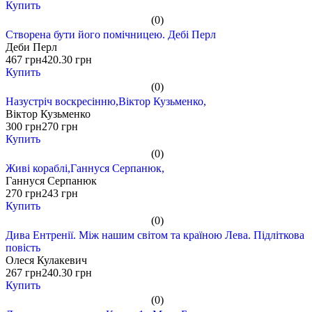
Купить
(0)
Створена бути його помічницею. Дебі Перл
Деби Перл
467 грн
420.30 грн
Купить
(0)
Назустріч воскресінню,Віктор Кузьменко,
Віктор Кузьменко
300 грн
270 грн
Купить
(0)
Живі кораблі,Ганнуся Серпанюк,
Ганнуся Серпанюк
270 грн
243 грн
Купить
(0)
Дива Ентренії. Між нашим світом та країною Лева. Підліткова
повість
Олеся Кулакевич
267 грн
240.30 грн
Купить
(0)