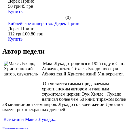
Дерек Принс
50 грн
45 грн
Купить
(0)
Библейское лидерство. Дерек Принс
Дерек Принс
112 грн
100.80 грн
Купить
Автор недели
Макс Лукадо родился в 1955 году в Сан-
Анжело, штате Техас. Лукадо посещал
Абиленский Христианский Университет.
Он является самым продаваемым
христианским автором и главным
служителем церкви Эук Хиллс . Лукадо
написал более чем 50 книг, тиражом более
28 миллионов экземпляров. Лукадо со своей женой Дэнэлин
имеет трех прекрасных дочерей
Все книги Макса Лукадо...