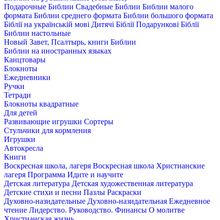
Подарочные Библии
Свадебные Библии
Библии малого
формата
Библии среднего формата
Библии большого формата
Біблії на українській мові
Дитячі Біблії
Подарункові Біблії
Библии настольные
Новый Завет, Псалтырь, книги Библии
Библии на иностранных языках
Канцтовары
Блокноты
Ежедневники
Ручки
Тетради
Блокноты квадратные
Для детей
Развивающие игрушки
Сортеры
Стульчики для кормления
Игрушки
Автокресла
Книги
Воскресная школа, лагеря
Воскресная школа
Христианские
лагеря
Программа Идите и научите
Детская литература
Детская художественная литература
Детские стихи и песни
Пазлы
Раскраски
Духовно-назидательные
Духовно-назидательная
Ежедневное
чтение
Лидерство. Руководство. Финансы
О молитве
Христианская жизнь