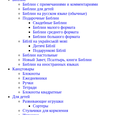
Библии с примечаниями и комментариями
Библии для детей
Библии на русском языке (обычные)
Подарочные Библии
Свадебные Библии
Библии малого формата
Библии среднего формата
Библии большого формата
Біблії на українській мові
Дитячі Біблії
Подарункові Біблії
Библии настольные
Новый Завет, Псалтырь, книги Библии
Библии на иностранных языках
Канцтовары
Блокноты
Ежедневники
Ручки
Тетради
Блокноты квадратные
Для детей
Развивающие игрушки
Сортеры
Стульчики для кормления