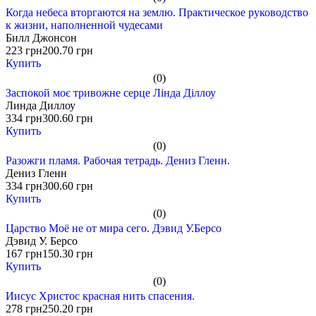
Когда небеса вторгаются на землю. Практическое руководство
к жизни, наполненной чудесами
Билл Джонсон
223 грн
200.70 грн
Купить
(0)
Заспокой моє тривожне серце Лінда Діллоу
Линда Диллоу
334 грн
300.60 грн
Купить
(0)
Разожги пламя. Рабочая тетрадь. Дениз Гленн.
Дениз Гленн
334 грн
300.60 грн
Купить
(0)
Царство Моё не от мира сего. Дэвид У.Берсо
Дэвид У. Берсо
167 грн
150.30 грн
Купить
(0)
Иисус Христос красная нить спасения.
278 грн
250.20 грн