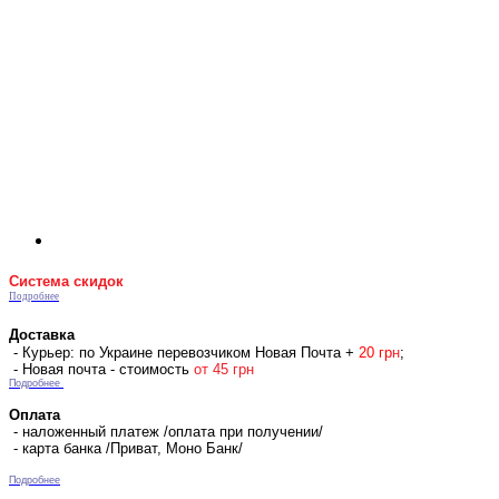
Система скидок
Подробнее
Доставка
- Курьер: по Украине перевозчиком Новая Почта +
2
0 гр
н
;
- Новая почта - стоимость
от 45 грн
Подробнее
Оплата
- наложенный платеж /оплата при получении/
- карта банка /Приват, Моно Банк/
Подробнее