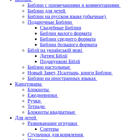
Библии с примечаниями и комментариями
Библии для детей
Библии на русском языке (обычные)
Подарочные Библии
Свадебные Библии
Библии малого формата
Библии среднего формата
Библии большого формата
Біблії на українській мові
Дитячі Біблії
Подарункові Біблії
Библии настольные
Новый Завет, Псалтырь, книги Библии
Библии на иностранных языках
Канцтовары
Блокноты
Ежедневники
Ручки
Тетради
Блокноты квадратные
Для детей
Развивающие игрушки
Сортеры
Стульчики для кормления