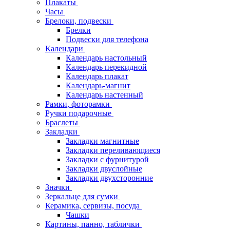
Плакаты
Часы
Брелоки, подвески
Брелки
Подвески для телефона
Календари
Календарь настольный
Календарь перекидной
Календарь плакат
Календарь-магнит
Календарь настенный
Рамки, фоторамки
Ручки подарочные
Браслеты
Закладки
Закладки магнитные
Закладки переливающиеся
Закладки с фурнитурой
Закладки двуслойные
Закладки двухсторонние
Значки
Зеркальце для сумки
Керамика, сервизы, посуда
Чашки
Картины, панно, таблички