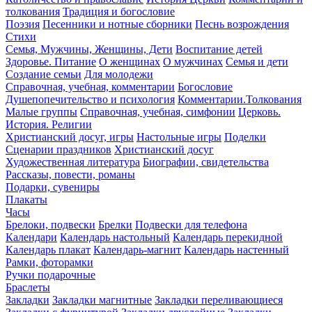
толкования
Традиция и богословие
Поэзия
Песенники и нотные сборники
Песнь возрождения
Стихи
Семья, Мужчины, Женщины, Дети
Воспитание детей
Здоровье. Питание
О женщинах
О мужчинах
Семья и дети
Создание семьи
Для молодежи
Справочная, учебная, комментарии
Богословие
Душепопечительство и психология
Комментарии.Толкования
Малые группы
Справочная, учебная, симфонии
Церковь.
История. Религии
Христианский досуг, игры
Настольные игры
Поделки
Сценарии праздников
Христианский досуг
Художественная литература
Биографии, свидетельства
Рассказы, повести, романы
Подарки, сувениры
Плакаты
Часы
Брелоки, подвески
Брелки
Подвески для телефона
Календари
Календарь настольный
Календарь перекидной
Календарь плакат
Календарь-магнит
Календарь настенный
Рамки, фоторамки
Ручки подарочные
Браслеты
Закладки
Закладки магнитные
Закладки переливающиеся