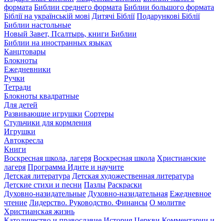
формата
Библии среднего формата
Библии большого формата
Біблії на українській мові
Дитячі Біблії
Подарункові Біблії
Библии настольные
Новый Завет, Псалтырь, книги Библии
Библии на иностранных языках
Канцтовары
Блокноты
Ежедневники
Ручки
Тетради
Блокноты квадратные
Для детей
Развивающие игрушки
Сортеры
Стульчики для кормления
Игрушки
Автокресла
Книги
Воскресная школа, лагеря
Воскресная школа
Христианские
лагеря
Программа Идите и научите
Детская литература
Детская художественная литература
Детские стихи и песни
Пазлы
Раскраски
Духовно-назидательные
Духовно-назидательная
Ежедневное
чтение
Лидерство. Руководство. Финансы
О молитве
Христианская жизнь
Католичество и православие
История Церкви
Комментарии и