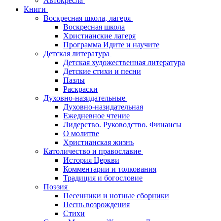
Автокресла
Книги
Воскресная школа, лагеря
Воскресная школа
Христианские лагеря
Программа Идите и научите
Детская литература
Детская художественная литература
Детские стихи и песни
Пазлы
Раскраски
Духовно-назидательные
Духовно-назидательная
Ежедневное чтение
Лидерство. Руководство. Финансы
О молитве
Христианская жизнь
Католичество и православие
История Церкви
Комментарии и толкования
Традиция и богословие
Поэзия
Песенники и нотные сборники
Песнь возрождения
Стихи