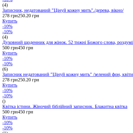
(4)
Записник, недатований "Цінуй кожну мить"./дерева, вікно/
278 грн
250.20 грн
Купить
-10%
-10%
(4)
Духовний щоденник для жінок. 52 тижні Божого слова, роздумі
500 грн
450 грн
Купить
-10%
-10%
(6)
Записник недатований "Цінуй кожну мить" /зелений фон, квіти
278 грн
250.20 грн
Купить
-10%
-10%
()
Квітка істини. Жіночий біблійний записник. Блакитна квітка
500 грн
450 грн
Купить
-10%
-10%