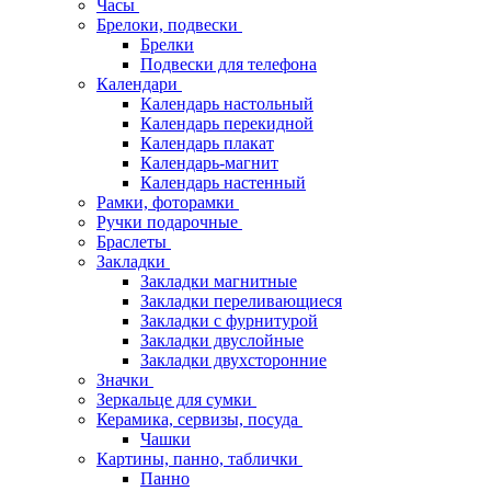
Часы
Брелоки, подвески
Брелки
Подвески для телефона
Календари
Календарь настольный
Календарь перекидной
Календарь плакат
Календарь-магнит
Календарь настенный
Рамки, фоторамки
Ручки подарочные
Браслеты
Закладки
Закладки магнитные
Закладки переливающиеся
Закладки с фурнитурой
Закладки двуслойные
Закладки двухсторонние
Значки
Зеркальце для сумки
Керамика, сервизы, посуда
Чашки
Картины, панно, таблички
Панно