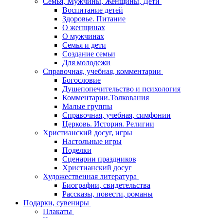
Семья, Мужчины, Женщины, Дети
Воспитание детей
Здоровье. Питание
О женщинах
О мужчинах
Семья и дети
Создание семьи
Для молодежи
Справочная, учебная, комментарии
Богословие
Душепопечительство и психология
Комментарии.Толкования
Малые группы
Справочная, учебная, симфонии
Церковь. История. Религии
Христианский досуг, игры
Настольные игры
Поделки
Сценарии праздников
Христианский досуг
Художественная литература
Биографии, свидетельства
Рассказы, повести, романы
Подарки, сувениры
Плакаты