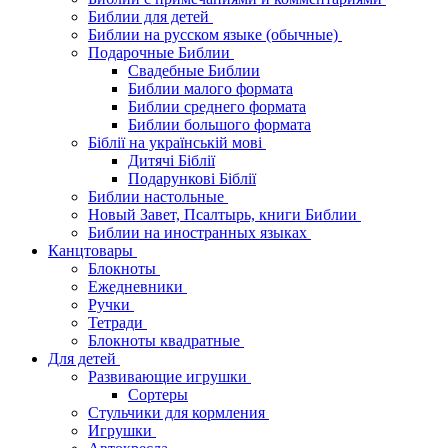
Библии для детей
Библии на русском языке (обычные)
Подарочные Библии
Свадебные Библии
Библии малого формата
Библии среднего формата
Библии большого формата
Біблії на українській мові
Дитячі Біблії
Подарункові Біблії
Библии настольные
Новый Завет, Псалтырь, книги Библии
Библии на иностранных языках
Канцтовары
Блокноты
Ежедневники
Ручки
Тетради
Блокноты квадратные
Для детей
Развивающие игрушки
Сортеры
Стульчики для кормления
Игрушки