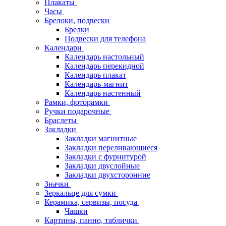
Плакаты
Часы
Брелоки, подвески
Брелки
Подвески для телефона
Календари
Календарь настольный
Календарь перекидной
Календарь плакат
Календарь-магнит
Календарь настенный
Рамки, фоторамки
Ручки подарочные
Браслеты
Закладки
Закладки магнитные
Закладки переливающиеся
Закладки с фурнитурой
Закладки двуслойные
Закладки двухсторонние
Значки
Зеркальце для сумки
Керамика, сервизы, посуда
Чашки
Картины, панно, таблички