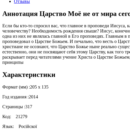
Отзывы
Аннотация Царство Моё не от мира сего
Если бы кто-то спросил вас, что главное в проповеди Иисуса,
человечеству? Необходимость рождения свыше? Иисус, конечно
одна из них не являлась главной в Его проповедях. Главным в
проповедовал о Царстве Божьем. И печально, что весть о Царс
христиане не осознают, что Царство Божье ныне реально сущест
естественно, они не посвящают себя этому Царству, как того т
раскрывает перед читателями учение Христа о Царстве Божьем,
принципы
Характеристики
Формат (мм) :
205 х 135
Год издания :
2014
Страницы :
317
Код:
21279
Язык:
Російскої