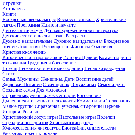
Игрушки
Автокресла
Книги
Воскресная школа, лагеря
Воскресная школа
Христианские
лагеря
Программа Идите и научите
Детская литература
Детская художественная литература
Детские стихи и песни
Пазлы
Раскраски
Духовно-назидательные
Духовно-назидательная
Ежедневное
чтение
Лидерство. Руководство. Финансы
О молитве
Христианская жизнь
Католичество и православие
История Церкви
Комментарии и
толкования
Традиция и богословие
Поэзия
Песенники и нотные сборники
Песнь возрождения
Стихи
Семья, Мужчины, Женщины, Дети
Воспитание детей
Здоровье. Питание
О женщинах
О мужчинах
Семья и дети
Создание семьи
Для молодежи
Справочная, учебная, комментарии
Богословие
Душепопечительство и психология
Комментарии.Толкования
Малые группы
Справочная, учебная, симфонии
Церковь.
История. Религии
Христианский досуг, игры
Настольные игры
Поделки
Сценарии праздников
Христианский досуг
Художественная литература
Биографии, свидетельства
Рассказы, повести, романы