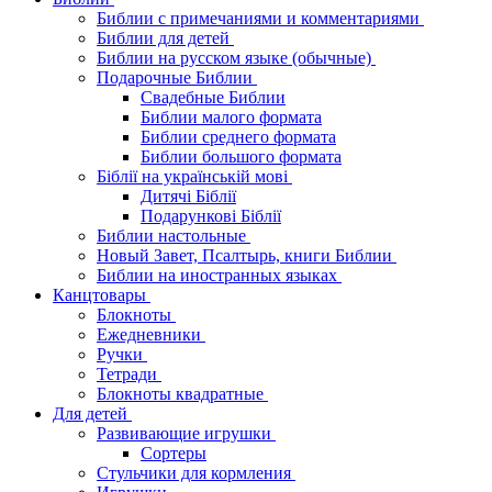
Библии с примечаниями и комментариями
Библии для детей
Библии на русском языке (обычные)
Подарочные Библии
Свадебные Библии
Библии малого формата
Библии среднего формата
Библии большого формата
Біблії на українській мові
Дитячі Біблії
Подарункові Біблії
Библии настольные
Новый Завет, Псалтырь, книги Библии
Библии на иностранных языках
Канцтовары
Блокноты
Ежедневники
Ручки
Тетради
Блокноты квадратные
Для детей
Развивающие игрушки
Сортеры
Стульчики для кормления