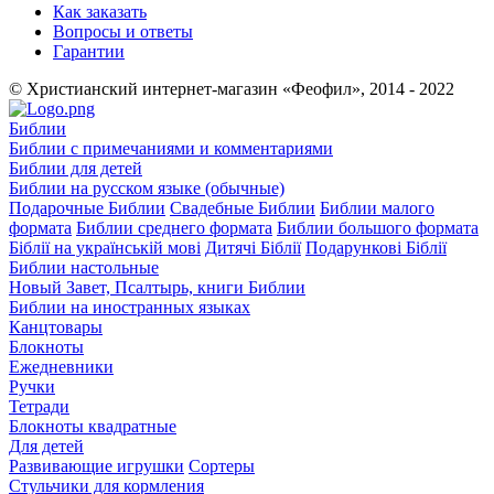
Как заказать
Вопросы и ответы
Гарантии
© Христианский интернет-магазин «Феофил», 2014 - 2022
Библии
Библии с примечаниями и комментариями
Библии для детей
Библии на русском языке (обычные)
Подарочные Библии
Свадебные Библии
Библии малого
формата
Библии среднего формата
Библии большого формата
Біблії на українській мові
Дитячі Біблії
Подарункові Біблії
Библии настольные
Новый Завет, Псалтырь, книги Библии
Библии на иностранных языках
Канцтовары
Блокноты
Ежедневники
Ручки
Тетради
Блокноты квадратные
Для детей
Развивающие игрушки
Сортеры
Стульчики для кормления