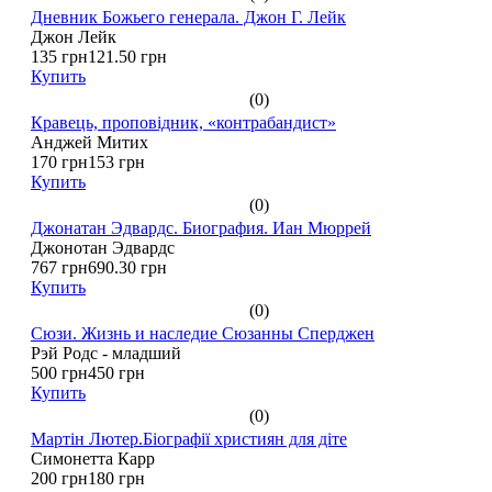
Дневник Божьего генерала. Джон Г. Лейк
Джон Лейк
135 грн
121.50 грн
Купить
(0)
Кравець, проповідник, «контрабандист»
Анджей Митих
170 грн
153 грн
Купить
(0)
Джонатан Эдвардс. Биография. Иан Мюррей
Джонотан Эдвардс
767 грн
690.30 грн
Купить
(0)
Сюзи. Жизнь и наследие Сюзанны Сперджен
Рэй Родс - младший
500 грн
450 грн
Купить
(0)
Мартін Лютер.Біографії християн для діте
Симонетта Карр
200 грн
180 грн