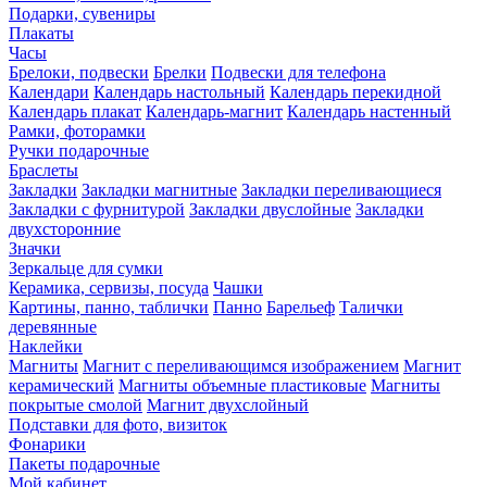
Подарки, сувениры
Плакаты
Часы
Брелоки, подвески
Брелки
Подвески для телефона
Календари
Календарь настольный
Календарь перекидной
Календарь плакат
Календарь-магнит
Календарь настенный
Рамки, фоторамки
Ручки подарочные
Браслеты
Закладки
Закладки магнитные
Закладки переливающиеся
Закладки с фурнитурой
Закладки двуслойные
Закладки
двухсторонние
Значки
Зеркальце для сумки
Керамика, сервизы, посуда
Чашки
Картины, панно, таблички
Панно
Барельеф
Талички
деревянные
Наклейки
Магниты
Магнит с переливающимся изображением
Магнит
керамический
Магниты объемные пластиковые
Магниты
покрытые смолой
Магнит двухслойный
Подставки для фото, визиток
Фонарики
Пакеты подарочные
Мой кабинет