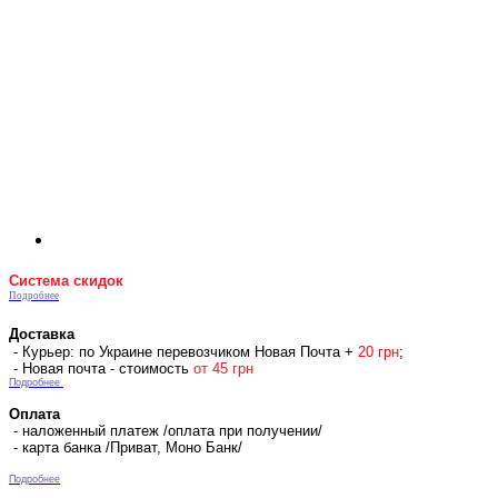
Система скидок
Подробнее
Доставка
- Курьер: по Украине перевозчиком Новая Почта +
2
0 гр
н
;
- Новая почта - стоимость
от 45 грн
Подробнее
Оплата
- наложенный платеж /оплата при получении/
- карта банка /Приват, Моно Банк/
Подробнее