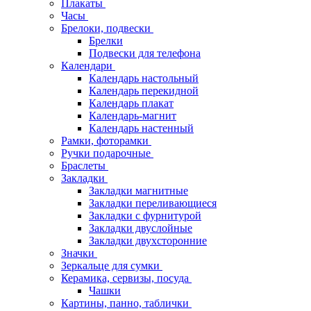
Плакаты
Часы
Брелоки, подвески
Брелки
Подвески для телефона
Календари
Календарь настольный
Календарь перекидной
Календарь плакат
Календарь-магнит
Календарь настенный
Рамки, фоторамки
Ручки подарочные
Браслеты
Закладки
Закладки магнитные
Закладки переливающиеся
Закладки с фурнитурой
Закладки двуслойные
Закладки двухсторонние
Значки
Зеркальце для сумки
Керамика, сервизы, посуда
Чашки
Картины, панно, таблички