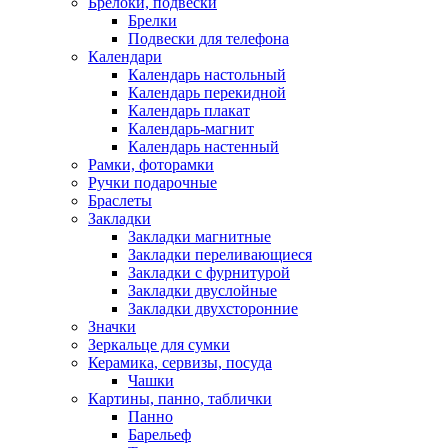
Брелоки, подвески
Брелки
Подвески для телефона
Календари
Календарь настольный
Календарь перекидной
Календарь плакат
Календарь-магнит
Календарь настенный
Рамки, фоторамки
Ручки подарочные
Браслеты
Закладки
Закладки магнитные
Закладки переливающиеся
Закладки с фурнитурой
Закладки двуслойные
Закладки двухсторонние
Значки
Зеркальце для сумки
Керамика, сервизы, посуда
Чашки
Картины, панно, таблички
Панно
Барельеф