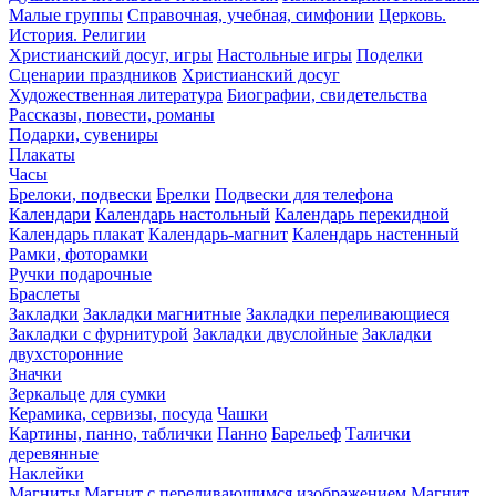
Малые группы
Справочная, учебная, симфонии
Церковь.
История. Религии
Христианский досуг, игры
Настольные игры
Поделки
Сценарии праздников
Христианский досуг
Художественная литература
Биографии, свидетельства
Рассказы, повести, романы
Подарки, сувениры
Плакаты
Часы
Брелоки, подвески
Брелки
Подвески для телефона
Календари
Календарь настольный
Календарь перекидной
Календарь плакат
Календарь-магнит
Календарь настенный
Рамки, фоторамки
Ручки подарочные
Браслеты
Закладки
Закладки магнитные
Закладки переливающиеся
Закладки с фурнитурой
Закладки двуслойные
Закладки
двухсторонние
Значки
Зеркальце для сумки
Керамика, сервизы, посуда
Чашки
Картины, панно, таблички
Панно
Барельеф
Талички
деревянные
Наклейки
Магниты
Магнит с переливающимся изображением
Магнит