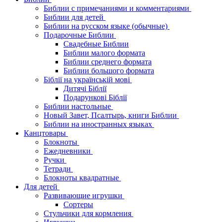
Библии с примечаниями и комментариями
Библии для детей
Библии на русском языке (обычные)
Подарочные Библии
Свадебные Библии
Библии малого формата
Библии среднего формата
Библии большого формата
Біблії на українській мові
Дитячі Біблії
Подарункові Біблії
Библии настольные
Новый Завет, Псалтырь, книги Библии
Библии на иностранных языках
Канцтовары
Блокноты
Ежедневники
Ручки
Тетради
Блокноты квадратные
Для детей
Развивающие игрушки
Сортеры
Стульчики для кормления