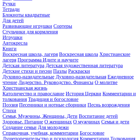
Ручки
Тетради
Блокноты квадратные
Для детей
Развивающие игрушки
Сортеры
Стульчики для кормления
Игрушки
Автокресла
Книги
Воскресная школа, лагеря
Воскресная школа
Христианские
лагеря
Программа Идите и научите
Детская литература
Детская художественная литература
Детские стихи и песни
Пазлы
Раскраски
Духовно-назидательные
Духовно-назидательная
Ежедневное
чтение
Лидерство. Руководство. Финансы
О молитве
Христианская жизнь
Католичество и православие
История Церкви
Комментарии и
толкования
Традиция и богословие
Поэзия
Песенники и нотные сборники
Песнь возрождения
Стихи
Семья, Мужчины, Женщины, Дети
Воспитание детей
Здоровье. Питание
О женщинах
О мужчинах
Семья и дети
Создание семьи
Для молодежи
Справочная, учебная, комментарии
Богословие
Душепопечительство и психология
Комментарии.Толкования