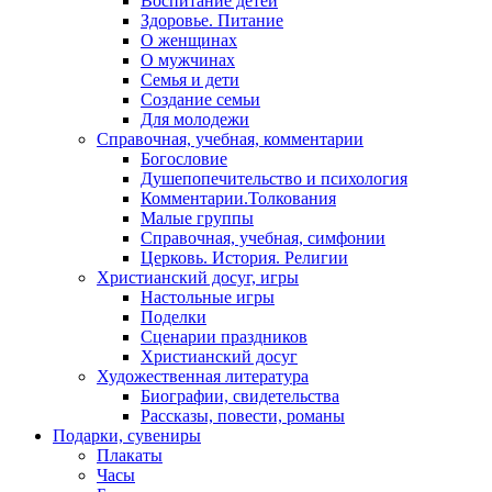
Воспитание детей
Здоровье. Питание
О женщинах
О мужчинах
Семья и дети
Создание семьи
Для молодежи
Справочная, учебная, комментарии
Богословие
Душепопечительство и психология
Комментарии.Толкования
Малые группы
Справочная, учебная, симфонии
Церковь. История. Религии
Христианский досуг, игры
Настольные игры
Поделки
Сценарии праздников
Христианский досуг
Художественная литература
Биографии, свидетельства
Рассказы, повести, романы
Подарки, сувениры
Плакаты
Часы