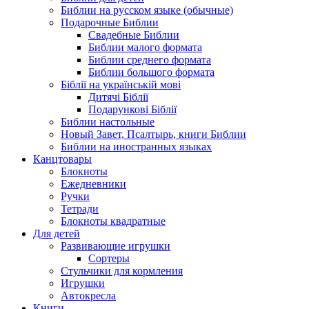
Библии на русском языке (обычные)
Подарочные Библии
Свадебные Библии
Библии малого формата
Библии среднего формата
Библии большого формата
Біблії на українській мові
Дитячі Біблії
Подарункові Біблії
Библии настольные
Новый Завет, Псалтырь, книги Библии
Библии на иностранных языках
Канцтовары
Блокноты
Ежедневники
Ручки
Тетради
Блокноты квадратные
Для детей
Развивающие игрушки
Сортеры
Стульчики для кормления
Игрушки
Автокресла
Книги