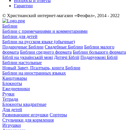
Вопросы и ответы
Гарантии
© Христианский интернет-магазин «Феофил», 2014 - 2022
Библии
Библии с примечаниями и комментариями
Библии для детей
Библии на русском языке (обычные)
Подарочные Библии
Свадебные Библии
Библии малого
формата
Библии среднего формата
Библии большого формата
Біблії на українській мові
Дитячі Біблії
Подарункові Біблії
Библии настольные
Новый Завет, Псалтырь, книги Библии
Библии на иностранных языках
Канцтовары
Блокноты
Ежедневники
Ручки
Тетради
Блокноты квадратные
Для детей
Развивающие игрушки
Сортеры
Стульчики для кормления
Игрушки