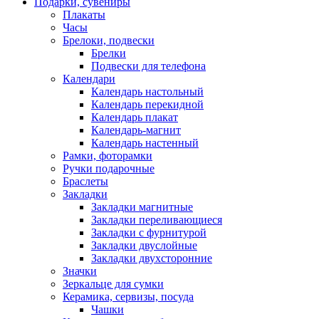
Подарки, сувениры
Плакаты
Часы
Брелоки, подвески
Брелки
Подвески для телефона
Календари
Календарь настольный
Календарь перекидной
Календарь плакат
Календарь-магнит
Календарь настенный
Рамки, фоторамки
Ручки подарочные
Браслеты
Закладки
Закладки магнитные
Закладки переливающиеся
Закладки с фурнитурой
Закладки двуслойные
Закладки двухсторонние
Значки
Зеркальце для сумки
Керамика, сервизы, посуда
Чашки