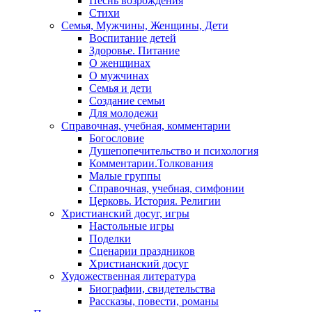
Песнь возрождения
Стихи
Семья, Мужчины, Женщины, Дети
Воспитание детей
Здоровье. Питание
О женщинах
О мужчинах
Семья и дети
Создание семьи
Для молодежи
Справочная, учебная, комментарии
Богословие
Душепопечительство и психология
Комментарии.Толкования
Малые группы
Справочная, учебная, симфонии
Церковь. История. Религии
Христианский досуг, игры
Настольные игры
Поделки
Сценарии праздников
Христианский досуг
Художественная литература
Биографии, свидетельства
Рассказы, повести, романы