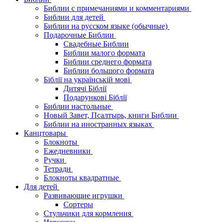
Библии с примечаниями и комментариями
Библии для детей
Библии на русском языке (обычные)
Подарочные Библии
Свадебные Библии
Библии малого формата
Библии среднего формата
Библии большого формата
Біблії на українській мові
Дитячі Біблії
Подарункові Біблії
Библии настольные
Новый Завет, Псалтырь, книги Библии
Библии на иностранных языках
Канцтовары
Блокноты
Ежедневники
Ручки
Тетради
Блокноты квадратные
Для детей
Развивающие игрушки
Сортеры
Стульчики для кормления