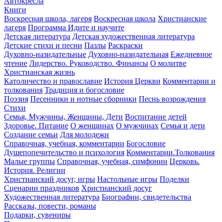
Автокресла
Книги
Воскресная школа, лагеря
Воскресная школа
Христианские
лагеря
Программа Идите и научите
Детская литература
Детская художественная литература
Детские стихи и песни
Пазлы
Раскраски
Духовно-назидательные
Духовно-назидательная
Ежедневное
чтение
Лидерство. Руководство. Финансы
О молитве
Христианская жизнь
Католичество и православие
История Церкви
Комментарии и
толкования
Традиция и богословие
Поэзия
Песенники и нотные сборники
Песнь возрождения
Стихи
Семья, Мужчины, Женщины, Дети
Воспитание детей
Здоровье. Питание
О женщинах
О мужчинах
Семья и дети
Создание семьи
Для молодежи
Справочная, учебная, комментарии
Богословие
Душепопечительство и психология
Комментарии.Толкования
Малые группы
Справочная, учебная, симфонии
Церковь.
История. Религии
Христианский досуг, игры
Настольные игры
Поделки
Сценарии праздников
Христианский досуг
Художественная литература
Биографии, свидетельства
Рассказы, повести, романы
Подарки, сувениры