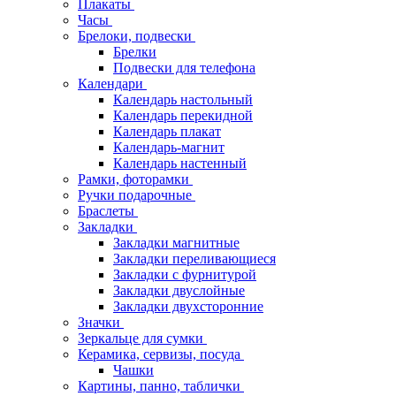
Плакаты
Часы
Брелоки, подвески
Брелки
Подвески для телефона
Календари
Календарь настольный
Календарь перекидной
Календарь плакат
Календарь-магнит
Календарь настенный
Рамки, фоторамки
Ручки подарочные
Браслеты
Закладки
Закладки магнитные
Закладки переливающиеся
Закладки с фурнитурой
Закладки двуслойные
Закладки двухсторонние
Значки
Зеркальце для сумки
Керамика, сервизы, посуда
Чашки
Картины, панно, таблички