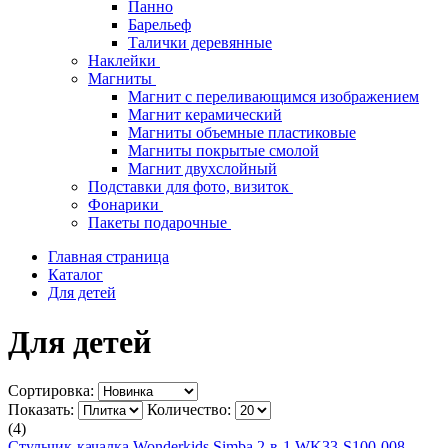
Панно
Барельеф
Талички деревянные
Наклейки
Магниты
Магнит с переливающимся изображением
Магнит керамический
Магниты объемные пластиковые
Магниты покрытые смолой
Магнит двухслойный
Подставки для фото, визиток
Фонарики
Пакеты подарочные
Главная страница
Каталог
Для детей
Для детей
Сортировка:
Показать:
Количество:
(4)
Стульчик-качалка Wonderkids Simba 2-в-1 WK33-S100-008