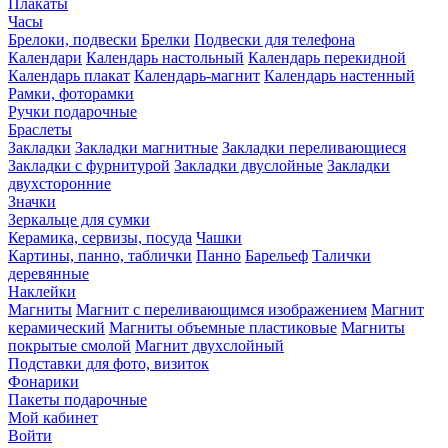
Плакаты
Часы
Брелоки, подвески
Брелки
Подвески для телефона
Календари
Календарь настольный
Календарь перекидной
Календарь плакат
Календарь-магнит
Календарь настенный
Рамки, фоторамки
Ручки подарочные
Браслеты
Закладки
Закладки магнитные
Закладки переливающиеся
Закладки с фурнитурой
Закладки двуслойные
Закладки
двухсторонние
Значки
Зеркальце для сумки
Керамика, сервизы, посуда
Чашки
Картины, панно, таблички
Панно
Барельеф
Талички
деревянные
Наклейки
Магниты
Магнит с переливающимся изображением
Магнит
керамический
Магниты объемные пластиковые
Магниты
покрытые смолой
Магнит двухслойный
Подставки для фото, визиток
Фонарики
Пакеты подарочные
Мой кабинет
Войти