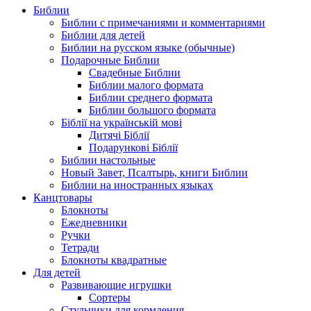
Библии
Библии с примечаниями и комментариями
Библии для детей
Библии на русском языке (обычные)
Подарочные Библии
Свадебные Библии
Библии малого формата
Библии среднего формата
Библии большого формата
Біблії на українській мові
Дитячі Біблії
Подарункові Біблії
Библии настольные
Новый Завет, Псалтырь, книги Библии
Библии на иностранных языках
Канцтовары
Блокноты
Ежедневники
Ручки
Тетради
Блокноты квадратные
Для детей
Развивающие игрушки
Сортеры
Стульчики для кормления