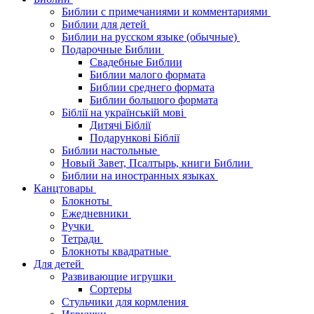
Библии с примечаниями и комментариями
Библии для детей
Библии на русском языке (обычные)
Подарочные Библии
Свадебные Библии
Библии малого формата
Библии среднего формата
Библии большого формата
Біблії на українській мові
Дитячі Біблії
Подарункові Біблії
Библии настольные
Новый Завет, Псалтырь, книги Библии
Библии на иностранных языках
Канцтовары
Блокноты
Ежедневники
Ручки
Тетради
Блокноты квадратные
Для детей
Развивающие игрушки
Сортеры
Стульчики для кормления