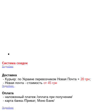
Система скидок
Подробнее
Доставка
- Курьер: по Украине перевозчиком Новая Почта +
2
0 гр
н
;
- Новая почта - стоимость
от 45 грн
Подробнее
Оплата
- наложенный платеж /оплата при получении/
- карта банка /Приват, Моно Банк/
Подробнее