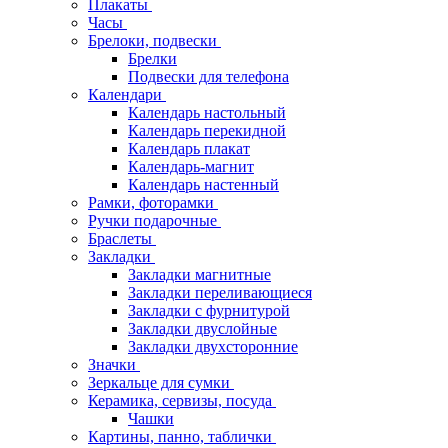
Плакаты
Часы
Брелоки, подвески
Брелки
Подвески для телефона
Календари
Календарь настольный
Календарь перекидной
Календарь плакат
Календарь-магнит
Календарь настенный
Рамки, фоторамки
Ручки подарочные
Браслеты
Закладки
Закладки магнитные
Закладки переливающиеся
Закладки с фурнитурой
Закладки двуслойные
Закладки двухсторонние
Значки
Зеркальце для сумки
Керамика, сервизы, посуда
Чашки
Картины, панно, таблички