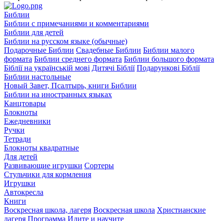
Библии
Библии с примечаниями и комментариями
Библии для детей
Библии на русском языке (обычные)
Подарочные Библии
Свадебные Библии
Библии малого
формата
Библии среднего формата
Библии большого формата
Біблії на українській мові
Дитячі Біблії
Подарункові Біблії
Библии настольные
Новый Завет, Псалтырь, книги Библии
Библии на иностранных языках
Канцтовары
Блокноты
Ежедневники
Ручки
Тетради
Блокноты квадратные
Для детей
Развивающие игрушки
Сортеры
Стульчики для кормления
Игрушки
Автокресла
Книги
Воскресная школа, лагеря
Воскресная школа
Христианские
лагеря
Программа Идите и научите