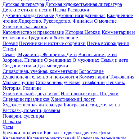
Детская литература
Детская художественная литература
Детские стихи и песни
Пазлы
Раскраски
Духовно-назидательные
Духовно-назидательная
Ежедневное
чтение
Лидерство. Руководство. Финансы
О молитве
Христианская жизнь
Католичество и православие
История Церкви
Комментарии и
толкования
Традиция и богословие
Поэзия
Песенники и нотные сборники
Песнь возрождения
Стихи
Семья, Мужчины, Женщины, Дети
Воспитание детей
Здоровье. Питание
О женщинах
О мужчинах
Семья и дети
Создание семьи
Для молодежи
Справочная, учебная, комментарии
Богословие
Душепопечительство и психология
Комментарии.Толкования
Малые группы
Справочная, учебная, симфонии
Церковь.
История. Религии
Христианский досуг, игры
Настольные игры
Поделки
Сценарии праздников
Христианский досуг
Художественная литература
Биографии, свидетельства
Рассказы, повести, романы
Подарки, сувениры
Плакаты
Часы
Брелоки, подвески
Брелки
Подвески для телефона
Календари
Календарь настольный
Календарь перекидной