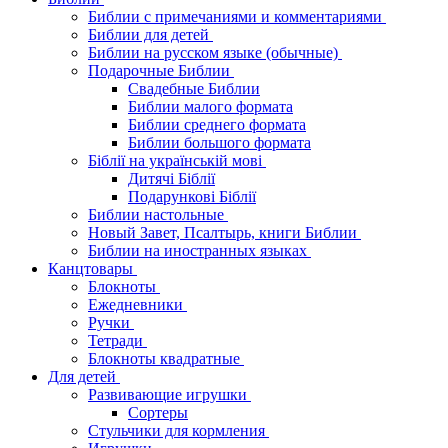
Библии с примечаниями и комментариями
Библии для детей
Библии на русском языке (обычные)
Подарочные Библии
Свадебные Библии
Библии малого формата
Библии среднего формата
Библии большого формата
Біблії на українській мові
Дитячі Біблії
Подарункові Біблії
Библии настольные
Новый Завет, Псалтырь, книги Библии
Библии на иностранных языках
Канцтовары
Блокноты
Ежедневники
Ручки
Тетради
Блокноты квадратные
Для детей
Развивающие игрушки
Сортеры
Стульчики для кормления