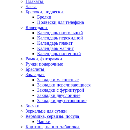
Плакаты
Часы
Брелоки, подвески
Брелки
Подвески для телефона
Календари
Календарь настольный
Календарь перекидной
Календарь плакат
Календарь-магнит
Календарь настенный
Рамки, фоторамки
Ручки подарочные
Браслеты
Закладки
Закладки магнитные
Закладки переливающиеся
Закладки с фурнитурой
Закладки двуслойные
Закладки двухсторонние
Значки
Зеркальце для сумки
Керамика, сервизы, посуда
Чашки
Картины, панно, таблички