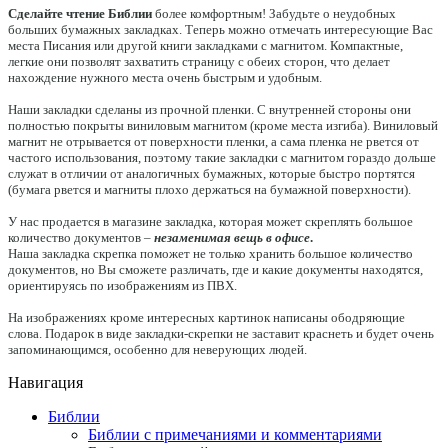
Сделайте чтение Библии
более комфортным! Забудьте о неудобных
больших бумажных закладках. Теперь можно отмечать интересующие Вас
места Писания или другой книги закладками с магнитом. Компактные,
легкие они позволят захватить страницу с обеих сторон, что делает
нахождение нужного места очень быстрым и удобным.
Наши закладки сделаны из прочной пленки. С внутренней стороны они
полностью покрыты виниловым магнитом (кроме места изгиба). Виниловый
магнит не отрывается от поверхности пленки, а сама пленка не рвется от
частого использования, поэтому такие закладки с магнитом гораздо дольше
служат в отличии от аналогичных бумажных, которые быстро портятся
(бумага рвется и магниты плохо держаться на бумажной поверхности).
У нас продается в магазине закладка, которая может скреплять большое
количество документов
–
незаменимая вещь в офисе
.
Наша закладка скрепка поможет не только хранить большое количество
документов, но Вы сможете различать, где и какие документы находятся,
ориентируясь по изображениям из ПВХ.
На изображениях кроме интересных картинок написаны ободряющие
слова. Подарок в виде закладки-скрепки не заставит краснеть и будет очень
запоминающимся, особенно для неверующих людей.
Навигация
Библии
Библии с примечаниями и комментариями