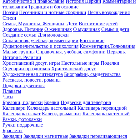
Католичество и православие
История Церкви
Комментарии и
толкования
Традиция и богословие
Поэзия
Песенники и нотные сборники
Песнь возрождения
Стихи
Семья, Мужчины, Женщины, Дети
Воспитание детей
Здоровье. Питание
О женщинах
О мужчинах
Семья и дети
Создание семьи
Для молодежи
Справочная, учебная, комментарии
Богословие
Душепопечительство и психология
Комментарии.Толкования
Малые группы
Справочная, учебная, симфонии
Церковь.
История. Религии
Христианский досуг, игры
Настольные игры
Поделки
Сценарии праздников
Христианский досуг
Художественная литература
Биографии, свидетельства
Рассказы, повести, романы
Подарки, сувениры
Плакаты
Часы
Брелоки, подвески
Брелки
Подвески для телефона
Календари
Календарь настольный
Календарь перекидной
Календарь плакат
Календарь-магнит
Календарь настенный
Рамки, фоторамки
Ручки подарочные
Браслеты
Закладки
Закладки магнитные
Закладки переливающиеся