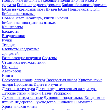
Подарочные Библии
Свадебные Библии
Библии малого
формата
Библии среднего формата
Библии большого формата
Біблії на українській мові
Дитячі Біблії
Подарункові Біблії
Библии настольные
Новый Завет, Псалтырь, книги Библии
Библии на иностранных языках
Канцтовары
Блокноты
Ежедневники
Ручки
Тетради
Блокноты квадратные
Для детей
Развивающие игрушки
Сортеры
Стульчики для кормления
Игрушки
Автокресла
Книги
Воскресная школа, лагеря
Воскресная школа
Христианские
лагеря
Программа Идите и научите
Детская литература
Детская художественная литература
Детские стихи и песни
Пазлы
Раскраски
Духовно-назидательные
Духовно-назидательная
Ежедневное
чтение
Лидерство. Руководство. Финансы
О молитве
Христианская жизнь