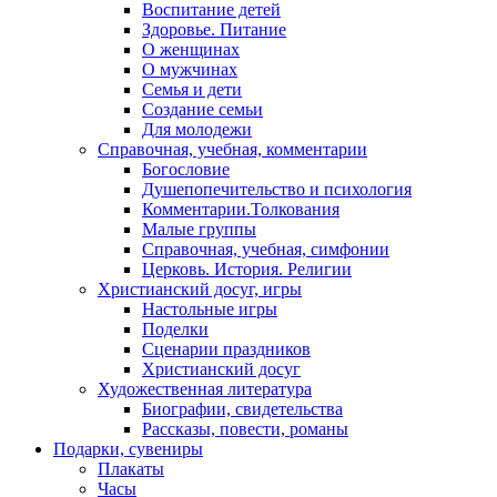
Воспитание детей
Здоровье. Питание
О женщинах
О мужчинах
Семья и дети
Создание семьи
Для молодежи
Справочная, учебная, комментарии
Богословие
Душепопечительство и психология
Комментарии.Толкования
Малые группы
Справочная, учебная, симфонии
Церковь. История. Религии
Христианский досуг, игры
Настольные игры
Поделки
Сценарии праздников
Христианский досуг
Художественная литература
Биографии, свидетельства
Рассказы, повести, романы
Подарки, сувениры
Плакаты
Часы