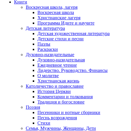
Книги
Воскресная школа, лагеря
Воскресная школа
Христианские лагеря
Программа Идите и научите
Детская литература
Детская художественная литература
Детские стихи и песни
Пазлы
Раскраски
Духовно-назидательные
Духовно-назидательная
Ежедневное чтение
Лидерство. Руководство. Финансы
О молитве
Христианская жизнь
Католичество и православие
История Церкви
Комментарии и толкования
Традиция и богословие
Поэзия
Песенники и нотные сборники
Песнь возрождения
Стихи
Семья, Мужчины, Женщины, Дети