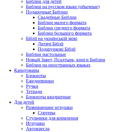
Библии для детей
Библии на русском языке (обычные)
Подарочные Библии
Свадебные Библии
Библии малого формата
Библии среднего формата
Библии большого формата
Біблії на українській мові
Дитячі Біблії
Подарункові Біблії
Библии настольные
Новый Завет, Псалтырь, книги Библии
Библии на иностранных языках
Канцтовары
Блокноты
Ежедневники
Ручки
Тетради
Блокноты квадратные
Для детей
Развивающие игрушки
Сортеры
Стульчики для кормления
Игрушки
Автокресла