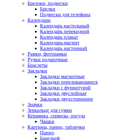
Брелоки, подвески
Брелки
Подвески для телефона
Календари
Календарь настольный
Календарь перекидной
Календарь плакат
Календарь-магнит
Календарь настенный
Рамки, фоторамки
Ручки подарочные
Браслеты
Закладки
Закладки магнитные
Закладки переливающиеся
Закладки с фурнитурой
Закладки двуслойные
Закладки двухсторонние
Значки
Зеркальце для сумки
Керамика, сервизы, посуда
Чашки
Картины, панно, таблички
Панно
Барельеф