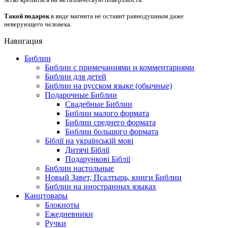
Такой
подарок
в виде магнита не оставит равнодушным даже
неверующего человека.
Навигация
Библии
Библии с примечаниями и комментариями
Библии для детей
Библии на русском языке (обычные)
Подарочные Библии
Свадебные Библии
Библии малого формата
Библии среднего формата
Библии большого формата
Біблії на українській мові
Дитячі Біблії
Подарункові Біблії
Библии настольные
Новый Завет, Псалтырь, книги Библии
Библии на иностранных языках
Канцтовары
Блокноты
Ежедневники
Ручки