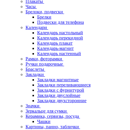
Плакаты
Часы
Брелоки, подвески
Брелки
Подвески для телефона
Календари
Календарь настольный
Календарь перекидной
Календарь плакат
Календарь-магнит
Календарь настенный
Рамки, фоторамки
Ручки подарочные
Браслеты
Закладки
Закладки магнитные
Закладки переливающиеся
Закладки с фурнитурой
Закладки двуслойные
Закладки двухсторонние
Значки
Зеркальце для сумки
Керамика, сервизы, посуда
Чашки
Картины, панно, таблички