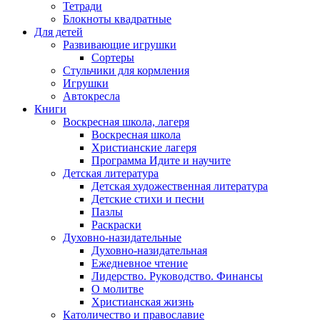
Тетради
Блокноты квадратные
Для детей
Развивающие игрушки
Сортеры
Стульчики для кормления
Игрушки
Автокресла
Книги
Воскресная школа, лагеря
Воскресная школа
Христианские лагеря
Программа Идите и научите
Детская литература
Детская художественная литература
Детские стихи и песни
Пазлы
Раскраски
Духовно-назидательные
Духовно-назидательная
Ежедневное чтение
Лидерство. Руководство. Финансы
О молитве
Христианская жизнь
Католичество и православие