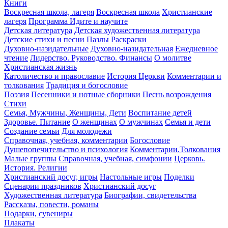
Книги
Воскресная школа, лагеря
Воскресная школа
Христианские
лагеря
Программа Идите и научите
Детская литература
Детская художественная литература
Детские стихи и песни
Пазлы
Раскраски
Духовно-назидательные
Духовно-назидательная
Ежедневное
чтение
Лидерство. Руководство. Финансы
О молитве
Христианская жизнь
Католичество и православие
История Церкви
Комментарии и
толкования
Традиция и богословие
Поэзия
Песенники и нотные сборники
Песнь возрождения
Стихи
Семья, Мужчины, Женщины, Дети
Воспитание детей
Здоровье. Питание
О женщинах
О мужчинах
Семья и дети
Создание семьи
Для молодежи
Справочная, учебная, комментарии
Богословие
Душепопечительство и психология
Комментарии.Толкования
Малые группы
Справочная, учебная, симфонии
Церковь.
История. Религии
Христианский досуг, игры
Настольные игры
Поделки
Сценарии праздников
Христианский досуг
Художественная литература
Биографии, свидетельства
Рассказы, повести, романы
Подарки, сувениры
Плакаты