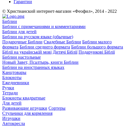
Гарантии
© Христианский интернет-магазин «Феофил», 2014 - 2022
Библии
Библии с примечаниями и комментариями
Библии для детей
Библии на русском языке (обычные)
Подарочные Библии
Свадебные Библии
Библии малого
формата
Библии среднего формата
Библии большого формата
Біблії на українській мові
Дитячі Біблії
Подарункові Біблії
Библии настольные
Новый Завет, Псалтырь, книги Библии
Библии на иностранных языках
Канцтовары
Блокноты
Ежедневники
Ручки
Тетради
Блокноты квадратные
Для детей
Развивающие игрушки
Сортеры
Стульчики для кормления
Игрушки
Автокресла