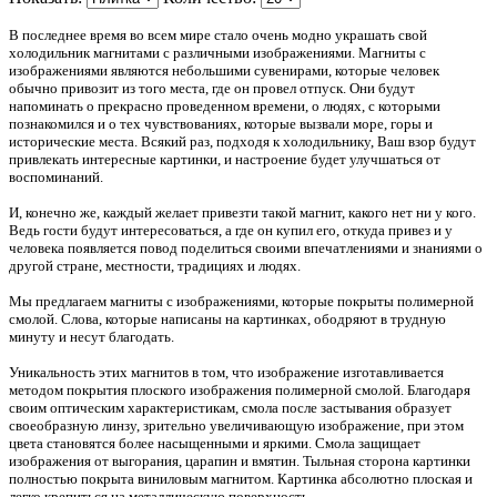
В последнее время во всем мире стало очень модно украшать свой
холодильник магнитами с различными изображениями. Магниты с
изображениями являются небольшими сувенирами, которые человек
обычно привозит из того места, где он провел отпуск. Они будут
напоминать о прекрасно проведенном времени, о людях, с которыми
познакомился и о тех чувствованиях, которые вызвали море, горы и
исторические места. Всякий раз, подходя к холодильнику, Ваш взор будут
привлекать интересные картинки, и настроение будет улучшаться от
воспоминаний.
И, конечно же, каждый желает привезти такой магнит, какого нет ни у кого.
Ведь гости будут интересоваться, а где он купил его, откуда привез и у
человека появляется повод поделиться своими впечатлениями и знаниями о
другой стране, местности, традициях и людях.
Мы предлагаем магниты с изображениями, которые покрыты полимерной
смолой. Слова, которые написаны на картинках, ободряют в трудную
минуту и несут благодать.
Уникальность этих магнитов в том, что изображение изготавливается
методом покрытия плоского изображения полимерной смолой. Благодаря
своим оптическим характеристикам, смола после застывания образует
своеобразную линзу, зрительно увеличивающую изображение, при этом
цвета становятся более насыщенными и яркими. Смола защищает
изображения от выгорания, царапин и вмятин. Тыльная сторона картинки
полностью покрыта виниловым магнитом. Картинка абсолютно плоская и
легко крепиться на металлическую поверхность.