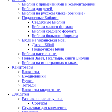
Библии с примечаниями и комментариями
Библии для детей
Библии на русском языке (обычные)
Подарочные Библии
Свадебные Библии
Библии малого формата
Библии среднего формата
Библии большого формата
Біблії на українській мові
Дитячі Біблії
Подарункові Біблії
Библии настольные
Новый Завет, Псалтырь, книги Библии
Библии на иностранных языках
Канцтовары
Блокноты
Ежедневники
Ручки
Тетради
Блокноты квадратные
Для детей
Развивающие игрушки
Сортеры
Стульчики для кормления