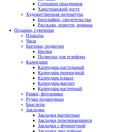
Сценарии праздников
Христианский досуг
Художественная литература
Биографии, свидетельства
Рассказы, повести, романы
Подарки, сувениры
Плакаты
Часы
Брелоки, подвески
Брелки
Подвески для телефона
Календари
Календарь настольный
Календарь перекидной
Календарь плакат
Календарь-магнит
Календарь настенный
Рамки, фоторамки
Ручки подарочные
Браслеты
Закладки
Закладки магнитные
Закладки переливающиеся
Закладки с фурнитурой
Закладки двуслойные