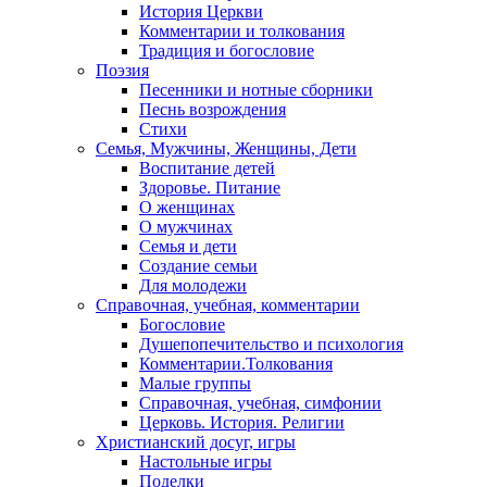
История Церкви
Комментарии и толкования
Традиция и богословие
Поэзия
Песенники и нотные сборники
Песнь возрождения
Стихи
Семья, Мужчины, Женщины, Дети
Воспитание детей
Здоровье. Питание
О женщинах
О мужчинах
Семья и дети
Создание семьи
Для молодежи
Справочная, учебная, комментарии
Богословие
Душепопечительство и психология
Комментарии.Толкования
Малые группы
Справочная, учебная, симфонии
Церковь. История. Религии
Христианский досуг, игры
Настольные игры
Поделки