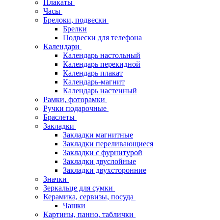
Плакаты
Часы
Брелоки, подвески
Брелки
Подвески для телефона
Календари
Календарь настольный
Календарь перекидной
Календарь плакат
Календарь-магнит
Календарь настенный
Рамки, фоторамки
Ручки подарочные
Браслеты
Закладки
Закладки магнитные
Закладки переливающиеся
Закладки с фурнитурой
Закладки двуслойные
Закладки двухсторонние
Значки
Зеркальце для сумки
Керамика, сервизы, посуда
Чашки
Картины, панно, таблички