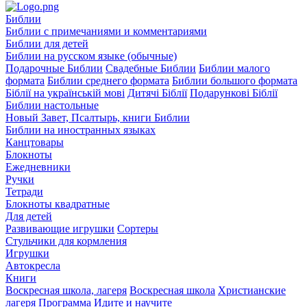
Библии
Библии с примечаниями и комментариями
Библии для детей
Библии на русском языке (обычные)
Подарочные Библии
Свадебные Библии
Библии малого
формата
Библии среднего формата
Библии большого формата
Біблії на українській мові
Дитячі Біблії
Подарункові Біблії
Библии настольные
Новый Завет, Псалтырь, книги Библии
Библии на иностранных языках
Канцтовары
Блокноты
Ежедневники
Ручки
Тетради
Блокноты квадратные
Для детей
Развивающие игрушки
Сортеры
Стульчики для кормления
Игрушки
Автокресла
Книги
Воскресная школа, лагеря
Воскресная школа
Христианские
лагеря
Программа Идите и научите