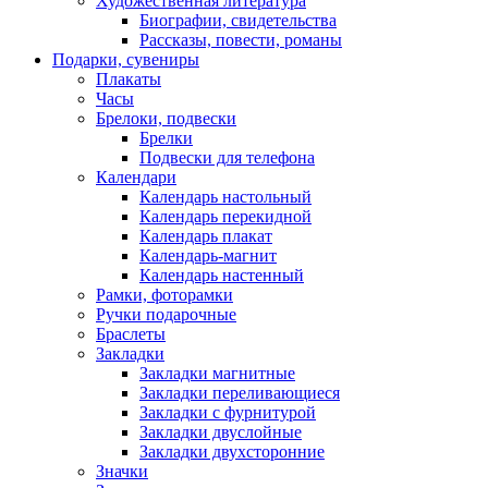
Художественная литература
Биографии, свидетельства
Рассказы, повести, романы
Подарки, сувениры
Плакаты
Часы
Брелоки, подвески
Брелки
Подвески для телефона
Календари
Календарь настольный
Календарь перекидной
Календарь плакат
Календарь-магнит
Календарь настенный
Рамки, фоторамки
Ручки подарочные
Браслеты
Закладки
Закладки магнитные
Закладки переливающиеся
Закладки с фурнитурой
Закладки двуслойные
Закладки двухсторонние
Значки