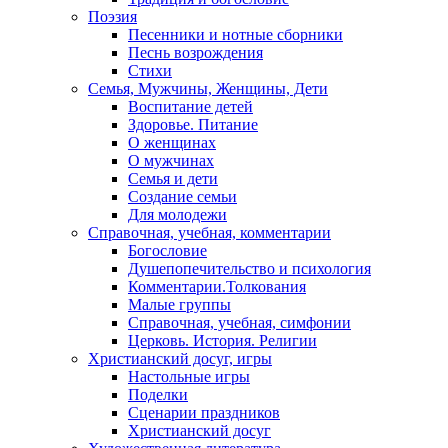
Поэзия
Песенники и нотные сборники
Песнь возрождения
Стихи
Семья, Мужчины, Женщины, Дети
Воспитание детей
Здоровье. Питание
О женщинах
О мужчинах
Семья и дети
Создание семьи
Для молодежи
Справочная, учебная, комментарии
Богословие
Душепопечительство и психология
Комментарии.Толкования
Малые группы
Справочная, учебная, симфонии
Церковь. История. Религии
Христианский досуг, игры
Настольные игры
Поделки
Сценарии праздников
Христианский досуг