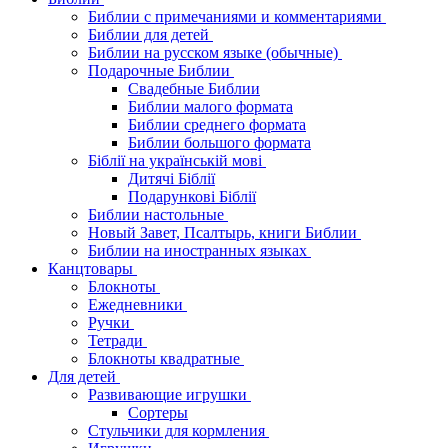
Библии с примечаниями и комментариями
Библии для детей
Библии на русском языке (обычные)
Подарочные Библии
Свадебные Библии
Библии малого формата
Библии среднего формата
Библии большого формата
Біблії на українській мові
Дитячі Біблії
Подарункові Біблії
Библии настольные
Новый Завет, Псалтырь, книги Библии
Библии на иностранных языках
Канцтовары
Блокноты
Ежедневники
Ручки
Тетради
Блокноты квадратные
Для детей
Развивающие игрушки
Сортеры
Стульчики для кормления