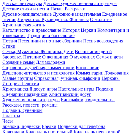
Детская литература
Детская художественная литература
Детские стихи и песни
Пазлы
Раскраски
Духовно-назидательные
Духовно-назидательная
Ежедневное
чтение
Лидерство. Руководство. Финансы
О молитве
Христианская жизнь
Католичество и православие
История Церкви
Комментарии и
толкования
Традиция и богословие
Поэзия
Песенники и нотные сборники
Песнь возрождения
Стихи
Семья, Мужчины, Женщины, Дети
Воспитание детей
Здоровье. Питание
О женщинах
О мужчинах
Семья и дети
Создание семьи
Для молодежи
Справочная, учебная, комментарии
Богословие
Душепопечительство и психология
Комментарии.Толкования
Малые группы
Справочная, учебная, симфонии
Церковь.
История. Религии
Христианский досуг, игры
Настольные игры
Поделки
Сценарии праздников
Христианский досуг
Художественная литература
Биографии, свидетельства
Рассказы, повести, романы
Подарки, сувениры
Плакаты
Часы
Брелоки, подвески
Брелки
Подвески для телефона
Календари
Календарь настольный
Календарь перекидной