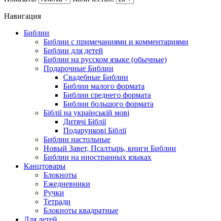
Навигация
Библии
Библии с примечаниями и комментариями
Библии для детей
Библии на русском языке (обычные)
Подарочные Библии
Свадебные Библии
Библии малого формата
Библии среднего формата
Библии большого формата
Біблії на українській мові
Дитячі Біблії
Подарункові Біблії
Библии настольные
Новый Завет, Псалтырь, книги Библии
Библии на иностранных языках
Канцтовары
Блокноты
Ежедневники
Ручки
Тетради
Блокноты квадратные
Для детей