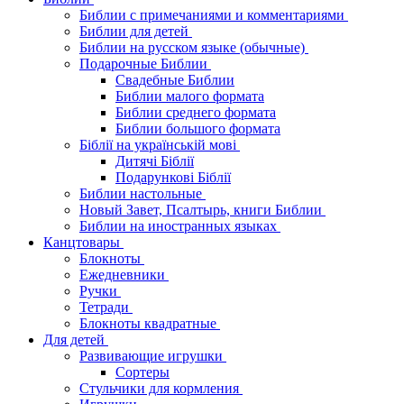
Библии с примечаниями и комментариями
Библии для детей
Библии на русском языке (обычные)
Подарочные Библии
Свадебные Библии
Библии малого формата
Библии среднего формата
Библии большого формата
Біблії на українській мові
Дитячі Біблії
Подарункові Біблії
Библии настольные
Новый Завет, Псалтырь, книги Библии
Библии на иностранных языках
Канцтовары
Блокноты
Ежедневники
Ручки
Тетради
Блокноты квадратные
Для детей
Развивающие игрушки
Сортеры
Стульчики для кормления