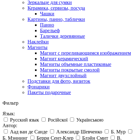
Зеркальце для сумки
Керамика, сервизы, посуда
Чашки
Картины, панно, таблички
Панно
Барельеф
Талички деревянные
Наклейки
Магниты
Магнит с переливающимся изображением
Магнит керамический
Магниты объемные пластиковые
Магниты покрытые смолой
Магнит двухслойный
Подставки для фото, визиток
Фонарики
Пакеты подарочные
Фильтр
Язык:
Русский язык
Російскої
Українською
Автор:
Аад ван де Санде
Александр Шевченко
Б. Мур
Б. Мэннинг
Берри Сент-Клер
Блэйн Смит
В.