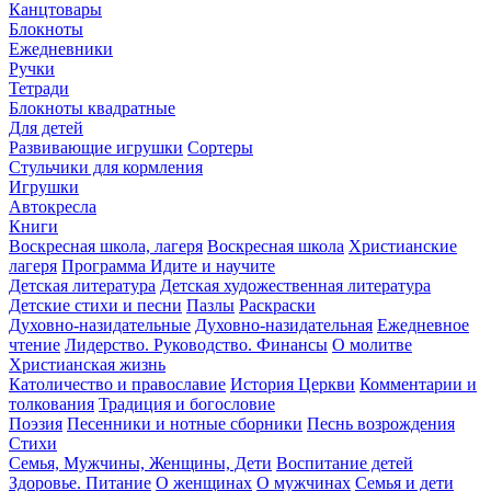
Канцтовары
Блокноты
Ежедневники
Ручки
Тетради
Блокноты квадратные
Для детей
Развивающие игрушки
Сортеры
Стульчики для кормления
Игрушки
Автокресла
Книги
Воскресная школа, лагеря
Воскресная школа
Христианские
лагеря
Программа Идите и научите
Детская литература
Детская художественная литература
Детские стихи и песни
Пазлы
Раскраски
Духовно-назидательные
Духовно-назидательная
Ежедневное
чтение
Лидерство. Руководство. Финансы
О молитве
Христианская жизнь
Католичество и православие
История Церкви
Комментарии и
толкования
Традиция и богословие
Поэзия
Песенники и нотные сборники
Песнь возрождения
Стихи
Семья, Мужчины, Женщины, Дети
Воспитание детей
Здоровье. Питание
О женщинах
О мужчинах
Семья и дети