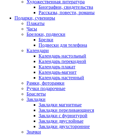
Художественная литература
Биографии, свидетельства
Рассказы, повести, романы
Подарки, сувениры
Плакаты
Часы
Брелоки, подвески
Брелки
Подвески для телефона
Календари
Календарь настольный
Календарь перекидной
Календарь плакат
Календарь-магнит
Календарь настенный
Рамки, фоторамки
Ручки подарочные
Браслеты
Закладки
Закладки магнитные
Закладки переливающиеся
Закладки с фурнитурой
Закладки двуслойные
Закладки двухсторонние
Значки