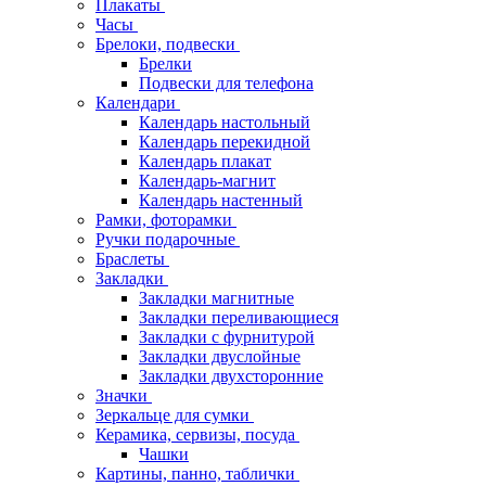
Плакаты
Часы
Брелоки, подвески
Брелки
Подвески для телефона
Календари
Календарь настольный
Календарь перекидной
Календарь плакат
Календарь-магнит
Календарь настенный
Рамки, фоторамки
Ручки подарочные
Браслеты
Закладки
Закладки магнитные
Закладки переливающиеся
Закладки с фурнитурой
Закладки двуслойные
Закладки двухсторонние
Значки
Зеркальце для сумки
Керамика, сервизы, посуда
Чашки
Картины, панно, таблички