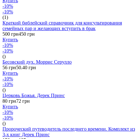
Купить
-10%
-10%
(1)
Краткий библейский справочник для консультирования
семейных пар и желающих вступить в брак
500 грн
450 грн
Купить
-10%
-10%
()
Бесовский дух. Моррис Серулло
56 грн
50.40 грн
Купить
-10%
-10%
()
Церковь Божья. Дерек Принс
80 грн
72 грн
Купить
-10%
-10%
()
Пророческий путеводитель последнего времени. Комплект из
3-х книг Дерек Принс