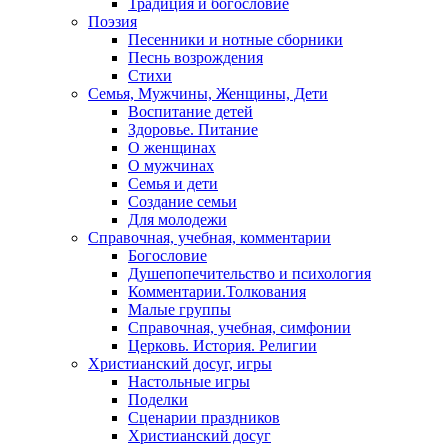
Традиция и богословие
Поэзия
Песенники и нотные сборники
Песнь возрождения
Стихи
Семья, Мужчины, Женщины, Дети
Воспитание детей
Здоровье. Питание
О женщинах
О мужчинах
Семья и дети
Создание семьи
Для молодежи
Справочная, учебная, комментарии
Богословие
Душепопечительство и психология
Комментарии.Толкования
Малые группы
Справочная, учебная, симфонии
Церковь. История. Религии
Христианский досуг, игры
Настольные игры
Поделки
Сценарии праздников
Христианский досуг