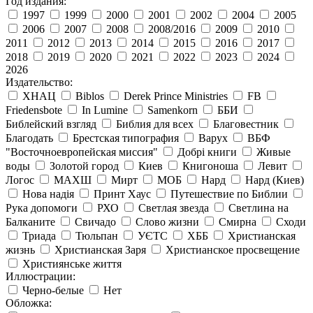
Год издания:
1997
1999
2000
2001
2002
2004
2005
2006
2007
2008
2008/2016
2009
2010
2011
2012
2013
2014
2015
2016
2017
2018
2019
2020
2021
2022
2023
2024
2026
Издательство:
ХНАЦ
Biblos
Derek Prince Ministries
FB
Friedensbote
In Lumine
Samenkorn
ББИ
Библейский взгляд
Библия для всех
Благовестник
Благодать
Брестская типография
Варух
ВБФ
"Восточноевропейская миссия"
Добрі книги
Живые
воды
Золотой город
Киев
Книгоноша
Левит
Логос
МАХШ
Мирт
МОБ
Нард
Нард (Киев)
Нова надія
Принт Хаус
Путешествие по Библии
Рука допомоги
РХО
Светлая звезда
Светлина на
Балканите
Свичадо
Слово жизни
Смирна
Сходи
Триада
Тюльпан
УЄТС
ХББ
Христианская
жизнь
Христианская Заря
Христианское просвещение
Християнське життя
Иллюстрации:
Черно-белые
Нет
Обложка: