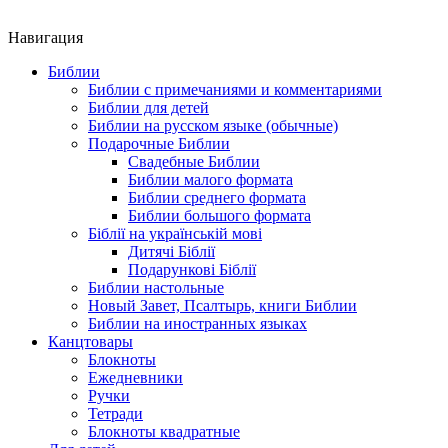
Навигация
Библии
Библии с примечаниями и комментариями
Библии для детей
Библии на русском языке (обычные)
Подарочные Библии
Свадебные Библии
Библии малого формата
Библии среднего формата
Библии большого формата
Біблії на українській мові
Дитячі Біблії
Подарункові Біблії
Библии настольные
Новый Завет, Псалтырь, книги Библии
Библии на иностранных языках
Канцтовары
Блокноты
Ежедневники
Ручки
Тетради
Блокноты квадратные