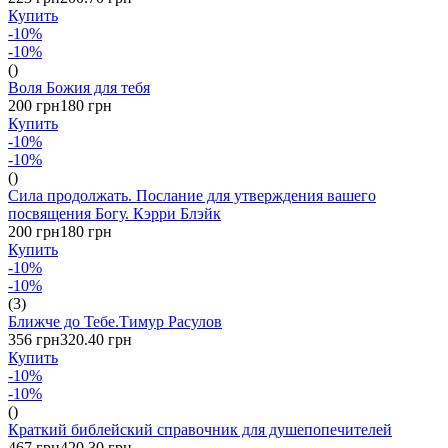
Купить
-10%
-10%
()
Воля Божия для тебя
200 грн
180 грн
Купить
-10%
-10%
()
Сила продолжать. Послание для утверждения вашего
посвящения Богу. Кэрри Блэйк
200 грн
180 грн
Купить
-10%
-10%
(3)
Ближче до Тебе.Тимур Расулов
356 грн
320.40 грн
Купить
-10%
-10%
()
Краткий библейский справочник для душепопечителей
467 грн
420.30 грн