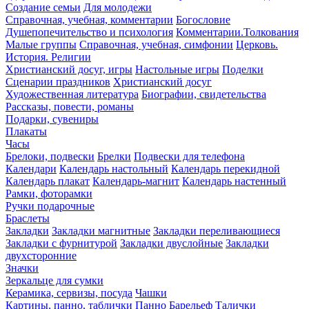
Создание семьи
Для молодежи
Справочная, учебная, комментарии
Богословие
Душепопечительство и психология
Комментарии.Толкования
Малые группы
Справочная, учебная, симфонии
Церковь.
История. Религии
Христианский досуг, игры
Настольные игры
Поделки
Сценарии праздников
Христианский досуг
Художественная литература
Биографии, свидетельства
Рассказы, повести, романы
Подарки, сувениры
Плакаты
Часы
Брелоки, подвески
Брелки
Подвески для телефона
Календари
Календарь настольный
Календарь перекидной
Календарь плакат
Календарь-магнит
Календарь настенный
Рамки, фоторамки
Ручки подарочные
Браслеты
Закладки
Закладки магнитные
Закладки переливающиеся
Закладки с фурнитурой
Закладки двуслойные
Закладки
двухсторонние
Значки
Зеркальце для сумки
Керамика, сервизы, посуда
Чашки
Картины, панно, таблички
Панно
Барельеф
Талички