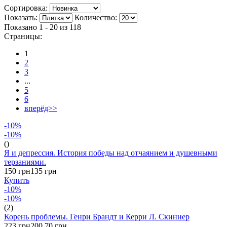
Сортировка:
Показать:
Количество:
Показано 1 - 20 из
118
Страницы:
1
2
3
...
5
6
вперёд>>
-10%
-10%
()
Я и депрессия. История победы над отчаянием и душевными
терзаниями.
150 грн
135 грн
Купить
-10%
-10%
(2)
Корень проблемы. Генри Брандт и Керри Л. Скиннер
223 грн
200.70 грн