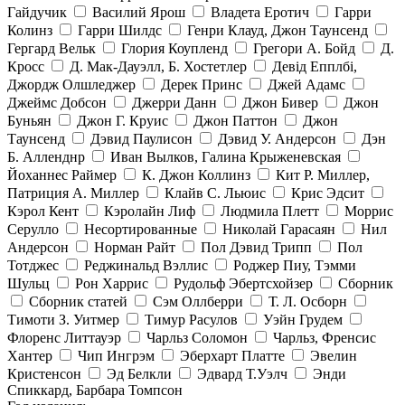
Гайдучик
Василий Ярош
Владета Еротич
Гарри
Колинз
Гарри Шилдс
Генри Клауд, Джон Таунсенд
Гергард Вельк
Глория Коупленд
Грегори А. Бойд
Д.
Кросс
Д. Мак-Дауэлл, Б. Хостетлер
Девід Епплбі,
Джордж Олшледжер
Дерек Принс
Джей Адамс
Джеймс Добсон
Джерри Данн
Джон Бивер
Джон
Буньян
Джон Г. Круис
Джон Паттон
Джон
Таунсенд
Дэвид Паулисон
Дэвид У. Андерсон
Дэн
Б. Алленднр
Иван Вылков, Галина Крыженевская
Йоханнес Раймер
К. Джон Коллинз
Кит Р. Миллер,
Патриция А. Миллер
Клайв С. Льюис
Крис Эдсит
Кэрол Кент
Кэролайн Лиф
Людмила Плетт
Моррис
Серулло
Несортированные
Николай Гарасаян
Нил
Андерсон
Норман Райт
Пол Дэвид Трипп
Пол
Тотджес
Реджинальд Вэллис
Роджер Пиу, Тэмми
Шульц
Рон Харрис
Рудольф Эбертсхойзер
Сборник
Сборник статей
Сэм Оллберри
Т. Л. Осборн
Тимоти З. Уитмер
Тимур Расулов
Уэйн Грудем
Флоренс Литтауэр
Чарльз Соломон
Чарльз, Френсис
Хантер
Чип Ингрэм
Эберхарт Платте
Эвелин
Кристенсон
Эд Белкли
Эдвард Т.Уэлч
Энди
Спиккард, Барбара Томпсон