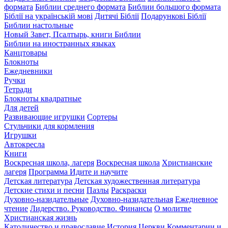
формата
Библии среднего формата
Библии большого формата
Біблії на українській мові
Дитячі Біблії
Подарункові Біблії
Библии настольные
Новый Завет, Псалтырь, книги Библии
Библии на иностранных языках
Канцтовары
Блокноты
Ежедневники
Ручки
Тетради
Блокноты квадратные
Для детей
Развивающие игрушки
Сортеры
Стульчики для кормления
Игрушки
Автокресла
Книги
Воскресная школа, лагеря
Воскресная школа
Христианские
лагеря
Программа Идите и научите
Детская литература
Детская художественная литература
Детские стихи и песни
Пазлы
Раскраски
Духовно-назидательные
Духовно-назидательная
Ежедневное
чтение
Лидерство. Руководство. Финансы
О молитве
Христианская жизнь
Католичество и православие
История Церкви
Комментарии и