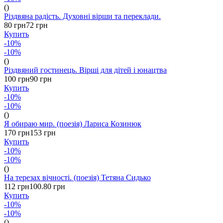
()
Різдвяна радість. Духовні вірши та переклади.
80 грн
72 грн
Купить
-10%
-10%
()
Різдвяний гостинець. Вірші для дітей і юнацтва
100 грн
90 грн
Купить
-10%
-10%
()
Я обираю мир. (поезія) Лариса Козинюк
170 грн
153 грн
Купить
-10%
-10%
()
На терезах вічності. (поезія) Тетяна Сидько
112 грн
100.80 грн
Купить
-10%
-10%
()