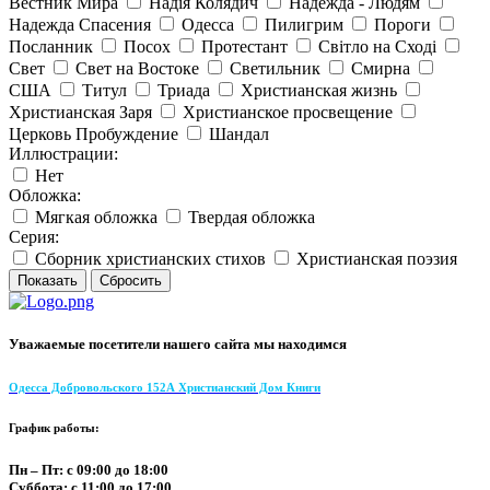
Вестник Мира
Надія Колядич
Надежда - Людям
Надежда Спасения
Одесса
Пилигрим
Пороги
Посланник
Посох
Протестант
Світло на Сході
Свет
Свет на Востоке
Светильник
Смирна
США
Титул
Триада
Христианская жизнь
Христианская Заря
Христианское просвещение
Церковь Пробуждение
Шандал
Иллюстрации:
Нет
Обложка:
Мягкая обложка
Твердая обложка
Серия:
Сборник христианских стихов
Христианская поэзия
Уважаемые посетители нашего сайта мы находимся
Одесса Добровольского 152А Христианский Дом Книги
График работы:
Пн – Пт: с 09:00 до 18:00
Суббота: с 11:00 до 17:00