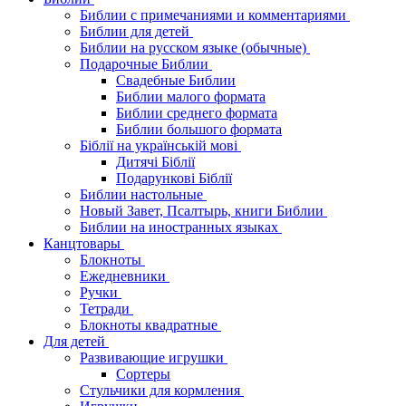
Библии с примечаниями и комментариями
Библии для детей
Библии на русском языке (обычные)
Подарочные Библии
Свадебные Библии
Библии малого формата
Библии среднего формата
Библии большого формата
Біблії на українській мові
Дитячі Біблії
Подарункові Біблії
Библии настольные
Новый Завет, Псалтырь, книги Библии
Библии на иностранных языках
Канцтовары
Блокноты
Ежедневники
Ручки
Тетради
Блокноты квадратные
Для детей
Развивающие игрушки
Сортеры
Стульчики для кормления