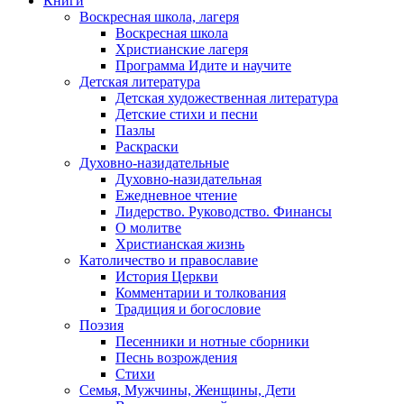
Книги
Воскресная школа, лагеря
Воскресная школа
Христианские лагеря
Программа Идите и научите
Детская литература
Детская художественная литература
Детские стихи и песни
Пазлы
Раскраски
Духовно-назидательные
Духовно-назидательная
Ежедневное чтение
Лидерство. Руководство. Финансы
О молитве
Христианская жизнь
Католичество и православие
История Церкви
Комментарии и толкования
Традиция и богословие
Поэзия
Песенники и нотные сборники
Песнь возрождения
Стихи
Семья, Мужчины, Женщины, Дети