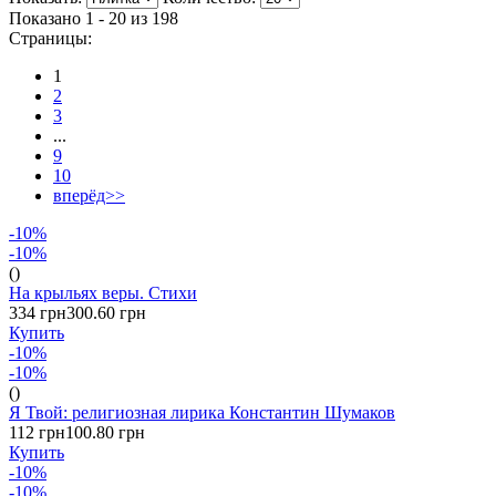
Показано 1 - 20 из
198
Страницы:
1
2
3
...
9
10
вперёд>>
-10%
-10%
()
На крыльях веры. Стихи
334 грн
300.60 грн
Купить
-10%
-10%
()
Я Твой: религиозная лирика Константин Шумаков
112 грн
100.80 грн
Купить
-10%
-10%