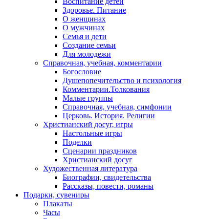
Воспитание детей
Здоровье. Питание
О женщинах
О мужчинах
Семья и дети
Создание семьи
Для молодежи
Справочная, учебная, комментарии
Богословие
Душепопечительство и психология
Комментарии.Толкования
Малые группы
Справочная, учебная, симфонии
Церковь. История. Религии
Христианский досуг, игры
Настольные игры
Поделки
Сценарии праздников
Христианский досуг
Художественная литература
Биографии, свидетельства
Рассказы, повести, романы
Подарки, сувениры
Плакаты
Часы