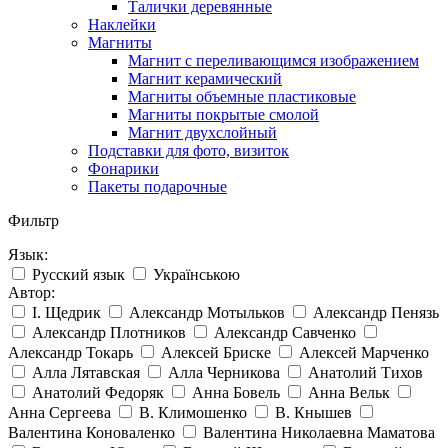
Талички деревянные
Наклейки
Магниты
Магнит с переливающимся изображением
Магнит керамический
Магниты объемные пластиковые
Магниты покрытые смолой
Магнит двухслойный
Подставки для фото, визиток
Фонарики
Пакеты подарочные
Фильтр
Язык:
Русский язык
Українською
Автор:
І. Щедрик
Александр Мотыльков
Александр Пенязь
Александр Плотников
Александр Савченко
Александр Токарь
Алексей Бриске
Алексей Марченко
Алла Лятавская
Алла Черникова
Анатолий Тихов
Анатолий Федоряк
Анна Бовель
Анна Вельк
Анна Сергеева
В. Климошенко
В. Кнышев
Валентина Коноваленко
Валентина Николаевна Маматова