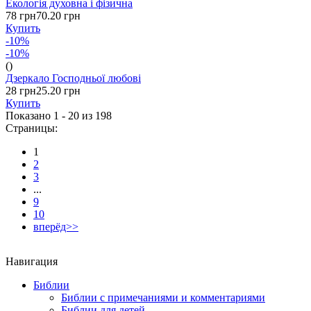
Екологія духовна і фізична
78 грн
70.20 грн
Купить
-10%
-10%
()
Дзеркало Господньої любові
28 грн
25.20 грн
Купить
Показано 1 - 20 из
198
Страницы:
1
2
3
...
9
10
вперёд>>
Навигация
Библии
Библии с примечаниями и комментариями
Библии для детей