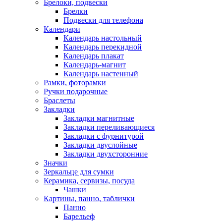
Брелоки, подвески
Брелки
Подвески для телефона
Календари
Календарь настольный
Календарь перекидной
Календарь плакат
Календарь-магнит
Календарь настенный
Рамки, фоторамки
Ручки подарочные
Браслеты
Закладки
Закладки магнитные
Закладки переливающиеся
Закладки с фурнитурой
Закладки двуслойные
Закладки двухсторонние
Значки
Зеркальце для сумки
Керамика, сервизы, посуда
Чашки
Картины, панно, таблички
Панно
Барельеф