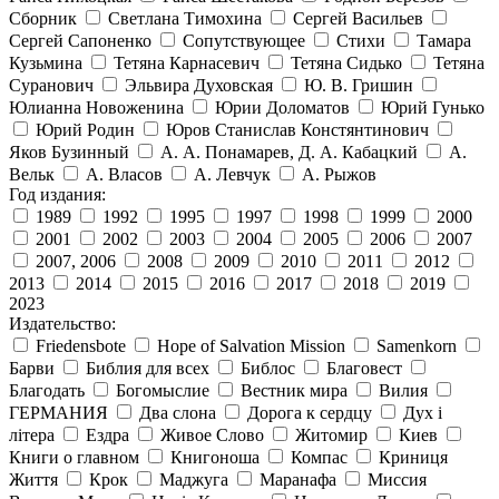
Сборник
Светлана Тимохина
Сергей Васильев
Сергей Сапоненко
Сопутствующее
Стихи
Тамара
Кузьмина
Тетяна Карнасевич
Тетяна Сидько
Тетяна
Суранович
Эльвира Духовская
Ю. В. Гришин
Юлианна Новоженина
Юрии Доломатов
Юрий Гунько
Юрий Родин
Юров Станислав Констянтинович
Яков Бузинный
А. А. Понамарев, Д. А. Кабацкий
А.
Вельк
А. Власов
А. Левчук
А. Рыжов
Год издания:
1989
1992
1995
1997
1998
1999
2000
2001
2002
2003
2004
2005
2006
2007
2007, 2006
2008
2009
2010
2011
2012
2013
2014
2015
2016
2017
2018
2019
2023
Издательство:
Friedensbote
Hope of Salvation Mission
Samenkorn
Барви
Библия для всех
Библос
Благовест
Благодать
Богомыслие
Вестник мира
Вилия
ГЕРМАНИЯ
Два слона
Дорога к сердцу
Дух і
літера
Ездра
Живое Слово
Житомир
Киев
Книги о главном
Книгоноша
Компас
Криниця
Життя
Крок
Маджуга
Маранафа
Миссия