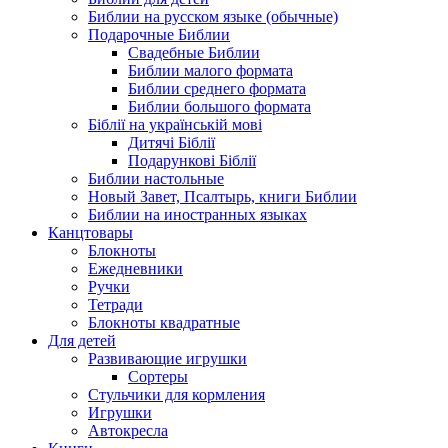
Библии на русском языке (обычные)
Подарочные Библии
Свадебные Библии
Библии малого формата
Библии среднего формата
Библии большого формата
Біблії на українській мові
Дитячі Біблії
Подарункові Біблії
Библии настольные
Новый Завет, Псалтырь, книги Библии
Библии на иностранных языках
Канцтовары
Блокноты
Ежедневники
Ручки
Тетради
Блокноты квадратные
Для детей
Развивающие игрушки
Сортеры
Стульчики для кормления
Игрушки
Автокресла