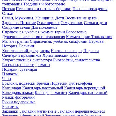
толкования
Традиция и богословие
Поэзия
Песенники и нотные сборники
Песнь возрождения
Стихи
Семья, Мужчины, Женщины, Дети
Воспитание детей
Здоровье. Питание
О женщинах
О мужчинах
Семья и дети
Создание семьи
Для молодежи
Справочная, учебная, комментарии
Богословие
Душепопечительство и психология
Комментарии.Толкования
Малые группы
Справочная, учебная, симфонии
Церковь.
История. Религии
Христианский досуг, игры
Настольные игры
Поделки
Сценарии праздников
Христианский досуг
Художественная литература
Биографии, свидетельства
Рассказы, повести, романы
Подарки, сувениры
Плакаты
Часы
Брелоки, подвески
Брелки
Подвески для телефона
Календари
Календарь настольный
Календарь перекидной
Календарь плакат
Календарь-магнит
Календарь настенный
Рамки, фоторамки
Ручки подарочные
Браслеты
Закладки
Закладки магнитные
Закладки переливающиеся
Закладки с фурнитурой
Закладки двуслойные
Закладки