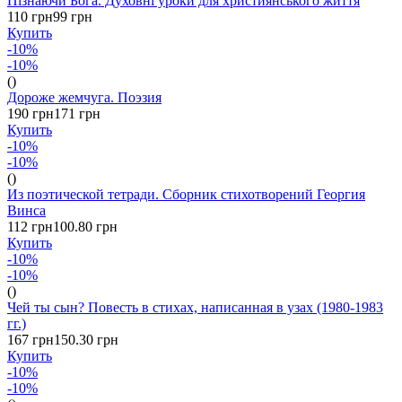
Пізнаючи Бога. Духовні уроки для християнського життя
110 грн
99 грн
Купить
-10%
-10%
()
Дороже жемчуга. Поэзия
190 грн
171 грн
Купить
-10%
-10%
()
Из поэтической тетради. Сборник стихотворений Георгия
Винса
112 грн
100.80 грн
Купить
-10%
-10%
()
Чей ты сын? Повесть в стихах, написанная в узах (1980-1983
гг.)
167 грн
150.30 грн
Купить
-10%
-10%