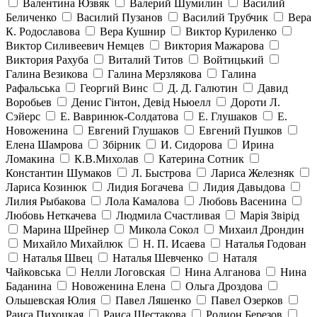
Валентина Юзвяк
Валерий Шумилин
Василий
Беличенко
Василий Пузанов
Василий Трубчик
Вера
К. Родославова
Вера Кушнир
Виктор Куриленко
Виктор Силивеевич Немцев
Виктория Мажарова
Виктория Рахуба
Виталий Титов
Войтицький
Галина Везикова
Галина Мерзлякова
Галина
Рафальська
Георгий Винс
Д. Д. Галютин
Давид
Воробьев
Денис Гінтон, Девід Ньюелл
Дороти Л.
Сэйерс
Е. Вавринюк-Солдатова
Е. Глушаков
Е.
Новоженина
Евгений Глушаков
Евгений Пушков
Елена Шамрова
Збірник
И. Сидорова
Ирина
Ломакина
К.В.Михолав
Катерина Сотник
Константин Шумаков
Л. Быстрова
Лариса Железняк
Лариса Козинюк
Лидия Богачева
Лидия Давыдова
Лилия Рыбакова
Лола Камалова
Любовь Васенина
Любовь Неткачева
Людмила Счастливая
Марія Звірід
Марина Шрейнер
Микола Сокол
Михаил Дрондин
Михайло Михайлюк
Н. П. Исаева
Наталья Годован
Наталья Швец
Наталья Шевченко
Наталя
Чайковська
Нелли Логовская
Нина Алганова
Нина
Баданина
Новоженина Елена
Ольга Дроздова
Ольшевская Юлия
Павел Ляшенко
Павел Озерков
Раиса Пихоцкая
Раиса Шестакова
Родион Березов