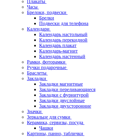
Плакаты
Часы
Брелоки, подвески
Брелки
Подвески для телефона
Календари
Календарь настольный
Календарь перекидной
Календарь плакат
Календарь-магнит
Календарь настенный
Рамки, фоторамки
Ручки подарочные
Браслеты
Закладки
Закладки магнитные
Закладки переливающиеся
Закладки с фурнитурой
Закладки двуслойные
Закладки двухсторонние
Значки
Зеркальце для сумки
Керамика, сервизы, посуда
Чашки
Картины, панно, таблички