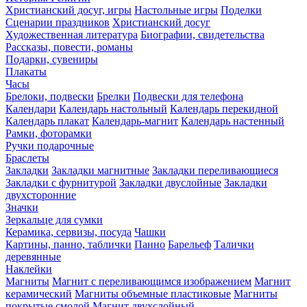
Христианский досуг, игры
Настольные игры
Поделки
Сценарии праздников
Христианский досуг
Художественная литература
Биографии, свидетельства
Рассказы, повести, романы
Подарки, сувениры
Плакаты
Часы
Брелоки, подвески
Брелки
Подвески для телефона
Календари
Календарь настольный
Календарь перекидной
Календарь плакат
Календарь-магнит
Календарь настенный
Рамки, фоторамки
Ручки подарочные
Браслеты
Закладки
Закладки магнитные
Закладки переливающиеся
Закладки с фурнитурой
Закладки двуслойные
Закладки
двухсторонние
Значки
Зеркальце для сумки
Керамика, сервизы, посуда
Чашки
Картины, панно, таблички
Панно
Барельеф
Талички
деревянные
Наклейки
Магниты
Магнит с переливающимся изображением
Магнит
керамический
Магниты объемные пластиковые
Магниты
покрытые смолой
Магнит двухслойный