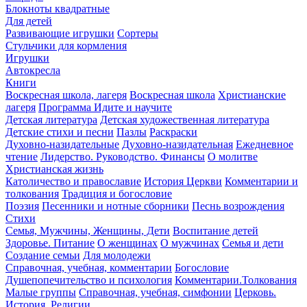
Блокноты квадратные
Для детей
Развивающие игрушки
Сортеры
Стульчики для кормления
Игрушки
Автокресла
Книги
Воскресная школа, лагеря
Воскресная школа
Христианские
лагеря
Программа Идите и научите
Детская литература
Детская художественная литература
Детские стихи и песни
Пазлы
Раскраски
Духовно-назидательные
Духовно-назидательная
Ежедневное
чтение
Лидерство. Руководство. Финансы
О молитве
Христианская жизнь
Католичество и православие
История Церкви
Комментарии и
толкования
Традиция и богословие
Поэзия
Песенники и нотные сборники
Песнь возрождения
Стихи
Семья, Мужчины, Женщины, Дети
Воспитание детей
Здоровье. Питание
О женщинах
О мужчинах
Семья и дети
Создание семьи
Для молодежи
Справочная, учебная, комментарии
Богословие
Душепопечительство и психология
Комментарии.Толкования
Малые группы
Справочная, учебная, симфонии
Церковь.
История. Религии