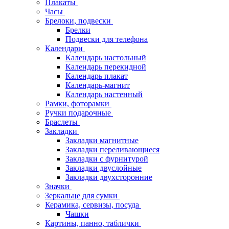
Плакаты
Часы
Брелоки, подвески
Брелки
Подвески для телефона
Календари
Календарь настольный
Календарь перекидной
Календарь плакат
Календарь-магнит
Календарь настенный
Рамки, фоторамки
Ручки подарочные
Браслеты
Закладки
Закладки магнитные
Закладки переливающиеся
Закладки с фурнитурой
Закладки двуслойные
Закладки двухсторонние
Значки
Зеркальце для сумки
Керамика, сервизы, посуда
Чашки
Картины, панно, таблички