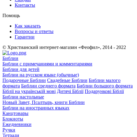
Контакты
Помощь
Как заказать
Вопросы и ответы
Гарантии
© Христианский интернет-магазин «Феофил», 2014 - 2022
Библии
Библии с примечаниями и комментариями
Библии для детей
Библии на русском языке (обычные)
Подарочные Библии
Свадебные Библии
Библии малого
формата
Библии среднего формата
Библии большого формата
Біблії на українській мові
Дитячі Біблії
Подарункові Біблії
Библии настольные
Новый Завет, Псалтырь, книги Библии
Библии на иностранных языках
Канцтовары
Блокноты
Ежедневники
Ручки
Тетради