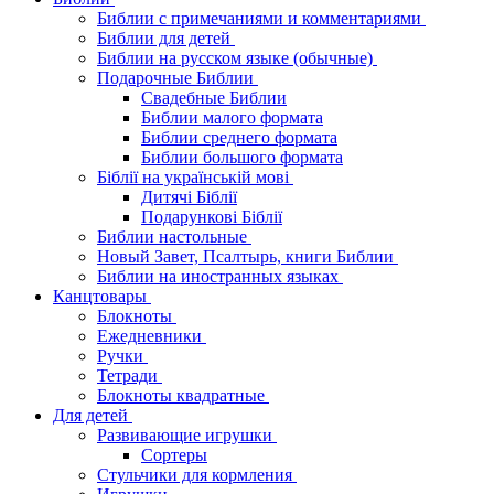
Библии с примечаниями и комментариями
Библии для детей
Библии на русском языке (обычные)
Подарочные Библии
Свадебные Библии
Библии малого формата
Библии среднего формата
Библии большого формата
Біблії на українській мові
Дитячі Біблії
Подарункові Біблії
Библии настольные
Новый Завет, Псалтырь, книги Библии
Библии на иностранных языках
Канцтовары
Блокноты
Ежедневники
Ручки
Тетради
Блокноты квадратные
Для детей
Развивающие игрушки
Сортеры
Стульчики для кормления