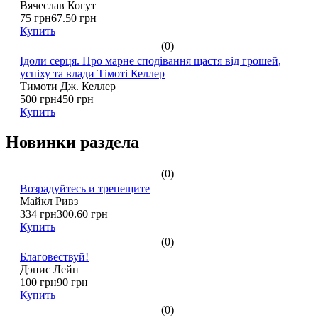
Вячеслав Когут
75 грн
67.50 грн
Купить
(0)
Ідоли серця. Про марне сподівання щастя від грошей,
успіху та влади Тімоті Келлер
Тимоти Дж. Келлер
500 грн
450 грн
Купить
Новинки раздела
(0)
Возрадуйтесь и трепещите
Майкл Ривз
334 грн
300.60 грн
Купить
(0)
Благовествуй!
Дэнис Лейн
100 грн
90 грн
Купить
(0)