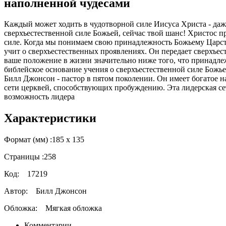
наполненной чудесами
Каждый может ходить в чудотворной силе Иисуса Христа - даже
сверхъестественной силе Божьей, сейчас твой шанс! Христос п
силе. Когда мы понимаем свою принадлежность Божьему Царств
учит о сверхъестественных проявлениях. Он передает сверхъес
ваше положение в жизни значительно ниже того, что принадлеж
библейское основание учения о сверхъестественной силе Божь
Билл Джонсон - пастор в пятом поколении. Он имеет богатое н
сети церквей, способствующих пробуждению. Эта лидерская се
возможность лидера
Характеристики
Формат (мм) :
185 х 135
Страницы :
258
Код:
17219
Автор:
Билл Джонсон
Обложка:
Мягкая обложка
Комментарии