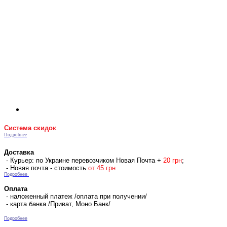
Система скидок
Подробнее
Доставка
- Курьер: по Украине перевозчиком Новая Почта +
2
0 гр
н
;
- Новая почта - стоимость
от 45 грн
Подробнее
Оплата
- наложенный платеж /оплата при получении/
- карта банка /Приват, Моно Банк/
Подробнее