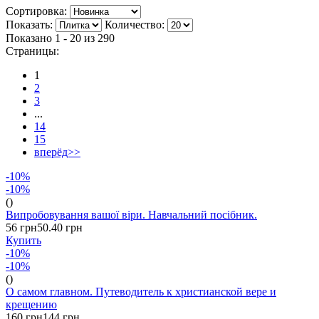
Сортировка:
Показать:
Количество:
Показано 1 - 20 из
290
Страницы:
1
2
3
...
14
15
вперёд>>
-10%
-10%
()
Випробовування вашої віри. Навчальний посібник.
56 грн
50.40 грн
Купить
-10%
-10%
()
О самом главном. Путеводитель к христианской вере и
крещению
160 грн
144 грн