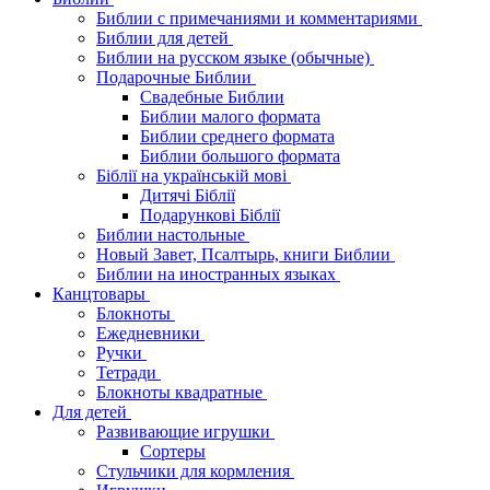
Библии с примечаниями и комментариями
Библии для детей
Библии на русском языке (обычные)
Подарочные Библии
Свадебные Библии
Библии малого формата
Библии среднего формата
Библии большого формата
Біблії на українській мові
Дитячі Біблії
Подарункові Біблії
Библии настольные
Новый Завет, Псалтырь, книги Библии
Библии на иностранных языках
Канцтовары
Блокноты
Ежедневники
Ручки
Тетради
Блокноты квадратные
Для детей
Развивающие игрушки
Сортеры
Стульчики для кормления