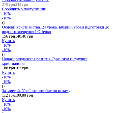
270 грн
243 грн
Сообщить о поступлении
-10%
-10%
()
Основи християнства. 24 урока. Біблійні уроки підготовки до
водного хрещення І Огіенко
156 грн
140.40 грн
Купить
-10%
-10%
()
Новая гражданская религия. Гуманизм и будущее
христианства
180 грн
162 грн
Купить
-10%
-10%
()
За завесой. Учебное пособие по исламу
112 грн
100.80 грн
Купить
-10%
-10%