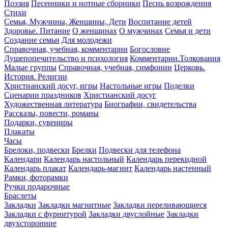
Поэзия
Песенники и нотные сборники
Песнь возрождения
Стихи
Семья, Мужчины, Женщины, Дети
Воспитание детей
Здоровье. Питание
О женщинах
О мужчинах
Семья и дети
Создание семьи
Для молодежи
Справочная, учебная, комментарии
Богословие
Душепопечительство и психология
Комментарии.Толкования
Малые группы
Справочная, учебная, симфонии
Церковь.
История. Религии
Христианский досуг, игры
Настольные игры
Поделки
Сценарии праздников
Христианский досуг
Художественная литература
Биографии, свидетельства
Рассказы, повести, романы
Подарки, сувениры
Плакаты
Часы
Брелоки, подвески
Брелки
Подвески для телефона
Календари
Календарь настольный
Календарь перекидной
Календарь плакат
Календарь-магнит
Календарь настенный
Рамки, фоторамки
Ручки подарочные
Браслеты
Закладки
Закладки магнитные
Закладки переливающиеся
Закладки с фурнитурой
Закладки двуслойные
Закладки
двухсторонние