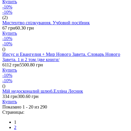
Купить
-10%
-10%
(2)
Мистецтво спілкування. Учбовий посібник
67 грн
60.30 грн
Купить
-10%
-10%
()
Иисус и Евангелия + Мир Нового Завета. Словарь Нового
Завета. 1 и 2 том /две книги/
6112 грн
5500.80 грн
Купить
-10%
-10%
()
Мій недосконалий шлюб.Елліна Лесник
334 грн
300.60 грн
Купить
Показано 1 - 20 из
290
Страницы:
1
2