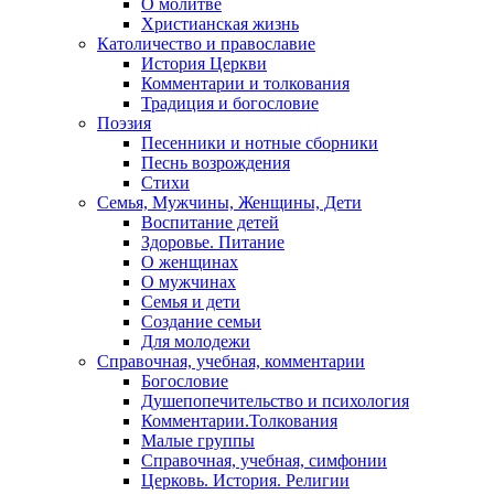
О молитве
Христианская жизнь
Католичество и православие
История Церкви
Комментарии и толкования
Традиция и богословие
Поэзия
Песенники и нотные сборники
Песнь возрождения
Стихи
Семья, Мужчины, Женщины, Дети
Воспитание детей
Здоровье. Питание
О женщинах
О мужчинах
Семья и дети
Создание семьи
Для молодежи
Справочная, учебная, комментарии
Богословие
Душепопечительство и психология
Комментарии.Толкования
Малые группы
Справочная, учебная, симфонии
Церковь. История. Религии