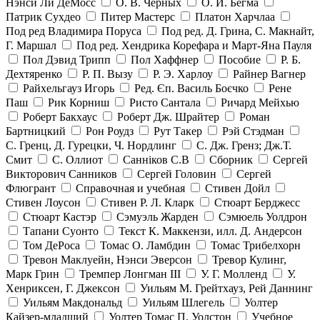
Нэнси Ли ДеМосс
О. В. Черных
О. И. Бегма
Патрик Сухдео
Питер Мастерс
Платон Харчлаа
Под ред Владимира Поруса
Под ред. Д. Грина, С. Макнайт,
Г. Маршал
Под ред. Хендрика Корефара и Март-Яна Пауля
Пол Дэвид Трипп
Пол Хаффнер
Пособие
Р. Б.
Дехтяренко
Р. П. Вызу
Р. Э. Харлоу
Райнер Вагнер
Райхельгауз Игорь
Ред. Єп. Василь Боєчко
Рене
Паш
Рик Корниш
Ристо Сантала
Ричард Мейхью
Роберт Бакхаус
Роберт Дж. Шрайтер
Роман
Бартницкий
Рон Роудз
Рут Такер
Рэй Стэдман
С. Гренц, Д. Гурецки, Ч. Нордлинг
С. Дж. Гренз; Дж.Т.
Смит
С. Оллиот
Санніков С.В
Сборник
Сергей
Викторович Санников
Сергей Головин
Сергей
Флюгрант
Справочная и учебная
Стивен Дойл
Стивен Лоусон
Стивен Р. Л. Кларк
Стюарт Берджесс
Стюарт Кастэр
Сэмуэль Жарден
Сэмюель Уолдрон
Тапани Суонто
Текст К. Маккензи, илл. Д. Андерсон
Том ДеРоса
Томас О. Ламбдин
Томас Трибелхорн
Тревон Маклуейн, Нэнси Эверсон
Тревор Кулинг,
Марк Грин
Тремпер Лонгман III
У. Г. Молленд
У.
Хенриксен, Г. Джексон
Уильям М. Грейтхауз, Рей Даннинг
Уильям Макдональд
Уильям Шлегель
Уолтер
Кайзер-младший
Уолтер Томас П. Уолстон
Учебное