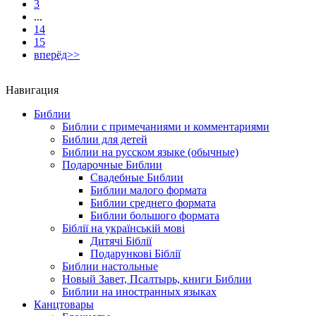
3
...
14
15
вперёд>>
Навигация
Библии
Библии с примечаниями и комментариями
Библии для детей
Библии на русском языке (обычные)
Подарочные Библии
Свадебные Библии
Библии малого формата
Библии среднего формата
Библии большого формата
Біблії на українській мові
Дитячі Біблії
Подарункові Біблії
Библии настольные
Новый Завет, Псалтырь, книги Библии
Библии на иностранных языках
Канцтовары