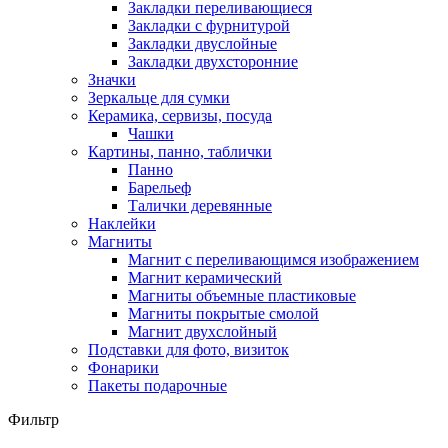
Закладки переливающиеся
Закладки с фурнитурой
Закладки двуслойные
Закладки двухсторонние
Значки
Зеркальце для сумки
Керамика, сервизы, посуда
Чашки
Картины, панно, таблички
Панно
Барельеф
Талички деревянные
Наклейки
Магниты
Магнит с переливающимся изображением
Магнит керамический
Магниты объемные пластиковые
Магниты покрытые смолой
Магнит двухслойный
Подставки для фото, визиток
Фонарики
Пакеты подарочные
Фильтр