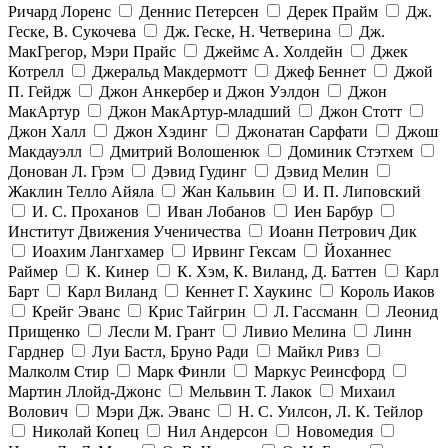
Ричард Лоренс
Деннис Петерсен
Дерек Прайм
Дж.
Геске, В. Сукочева
Дж. Геске, Н. Четверина
Дж.
МакГрегор, Мэри Прайс
Джеймс А. Холдейн
Джек
Котрелл
Джеральд Макдермотт
Джеф Беннет
Джой
П. Гейдж
Джон Анкербер и Джон Уэлдон
Джон
МакАртур
Джон МакАртур-младший
Джон Стотт
Джон Халл
Джон Хэдинг
Джонатан Сарфати
Джош
Макдауэлл
Дмитрий Волошенюк
Доминик Стэтхем
Донован Л. Грэм
Дэвид Гудинг
Дэвид Мелин
Жаклин Телло Айяла
Жан Кальвин
И. П. Липовский
И. С. Проханов
Иван Лобанов
Иен Барбур
Институт Движения Ученичества
Иоанн Петрович Дик
Иоахим Лангхамер
Ирвинг Гексам
Йоханнес
Раймер
К. Кинер
К. Хэм, К. Виланд, Д. Баттен
Карл
Барт
Карл Виланд
Кеннет Г. Хаукинс
Король Иаков
Крейг Эванс
Крис Тайгрин
Л. Гассманн
Леонид
Прищенко
Лесли М. Грант
Ливио Мелина
Линн
Гарднер
Луи Бастл, Бруно Ради
Майкл Ривз
Малколм Стир
Марк Финли
Маркус Реинсфорд
Мартин Ллойд-Джонс
Мельвин Т. Лакок
Михаил
Волович
Мэри Дж. Эванс
Н. С. Уилсон, Л. К. Тейлор
Николай Копец
Нил Андерсон
Новомедия