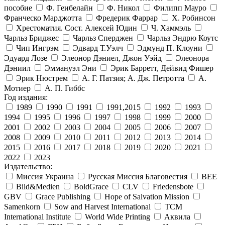
пособие
Ф. Геибелайн
Ф. Никол
Филипп Мауро
Франческо Марджотта
Фредерик Фаррар
Х. Робинсон
Хрестоматия. Сост. Алексей Юдин
Ч. Хаммэль
Чарльз Бриджес
Чарльз Сперджен
Чарльз Эндрю Коутс
Чип Ингрэм
Эдвард Т.Уэлч
Эдмунд П. Клоуни
Эдуард Лозе
Элеонор Дэниел, Джон Уэйд
Элеонора
Дэниил
Эммануэл Эни
Эрик Барретт, Дейвид Фишер
Эрик Нюстрем
А. Г. Патзия; А. Дж. Петротта
А.
Мотиер
А. П. Гиббс
Год издания:
1989
1990
1991
1991,2015
1992
1993
1994
1995
1996
1997
1998
1999
2000
2001
2002
2003
2004
2005
2006
2007
2008
2009
2010
2011
2012
2013
2014
2015
2016
2017
2018
2019
2020
2021
2022
2023
Издательство:
Миссия Украина
Русская Миссия Благовестия
BEE
Bild&Medien
BoldGrace
CLV
Friedensbote
GBV
Grace Publishing
Hope of Salvation Mission
Samenkorn
Sow and Harvest International
TCM
International Institute
World Wide Printing
Аквила