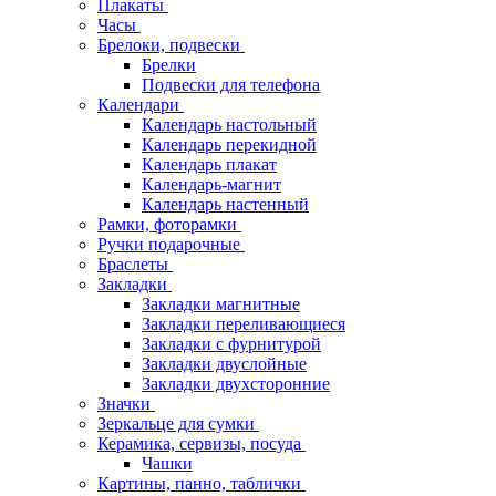
Плакаты
Часы
Брелоки, подвески
Брелки
Подвески для телефона
Календари
Календарь настольный
Календарь перекидной
Календарь плакат
Календарь-магнит
Календарь настенный
Рамки, фоторамки
Ручки подарочные
Браслеты
Закладки
Закладки магнитные
Закладки переливающиеся
Закладки с фурнитурой
Закладки двуслойные
Закладки двухсторонние
Значки
Зеркальце для сумки
Керамика, сервизы, посуда
Чашки
Картины, панно, таблички