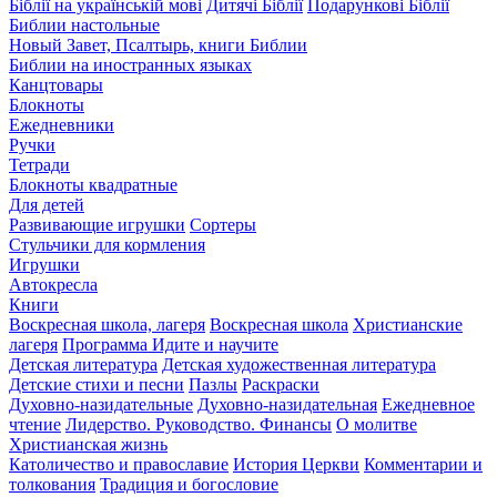
Біблії на українській мові
Дитячі Біблії
Подарункові Біблії
Библии настольные
Новый Завет, Псалтырь, книги Библии
Библии на иностранных языках
Канцтовары
Блокноты
Ежедневники
Ручки
Тетради
Блокноты квадратные
Для детей
Развивающие игрушки
Сортеры
Стульчики для кормления
Игрушки
Автокресла
Книги
Воскресная школа, лагеря
Воскресная школа
Христианские
лагеря
Программа Идите и научите
Детская литература
Детская художественная литература
Детские стихи и песни
Пазлы
Раскраски
Духовно-назидательные
Духовно-назидательная
Ежедневное
чтение
Лидерство. Руководство. Финансы
О молитве
Христианская жизнь
Католичество и православие
История Церкви
Комментарии и
толкования
Традиция и богословие