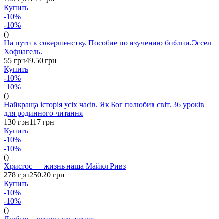
Купить
-10%
-10%
()
На пути к совершенству. Пособие по изучению библии.Эссел
Хофнагель.
55 грн
49.50 грн
Купить
-10%
-10%
()
Найкраща історія усіх часів. Як Бог полюбив світ. 36 уроків
для родинного читання
130 грн
117 грн
Купить
-10%
-10%
()
Христос — жизнь наша Майкл Ривз
278 грн
250.20 грн
Купить
-10%
-10%
()
Любовь - основа служения.