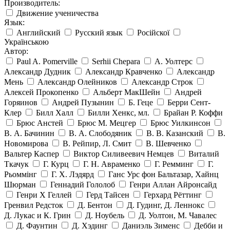
Производитель:
Движение ученичества
Язык:
Английский
Русский язык
Російскої
Українською
Автор:
Paul A. Pomerville
Serhii Chepara
А. Уолтерс
Александр Дудник
Александр Кравченко
Александр
Мень
Александр Олейников
Александр Строк
Алексей Прокопенко
Альберт МакШейн
Андрей
Горяинов
Андрей Пузынин
Б. Геце
Берри Сент-
Клер
Билл Халл
Билли Хенкс, мл.
Брайан Р. Коффи
Брюс Анстей
Брюс М. Мецгер
Брюс Уилкинсон
В. А. Бачинин
В. А. Слободяник
В. В. Казанский
В.
Новомирова
В. Рейпир, Л. Смит
В. Шевченко
Вальтер Каспер
Виктор Силивеевич Немцев
Виталий
Ткачук
Г. Курц
Г. Н. Авраменко
Г. Ремминг
Г.
Рьоммінг
Г. Х. Лэдярд
Ганс Урс фон Бальтазар, Хайнц
Шюрман
Геннадий Гололоб
Генри Аллан Айронсайд
Генри Х Геллей
Герд Тайсен
Герхард Рёттинг
Гренвил Редсток
Д. Бентон
Д. Гудинг, Д. Леннокс
Д. Лукас и К. Грин
Д. Ноубель
Д. Уолтон, М. Чавалес
Д. Фаунтин
Д. Хэдинг
Даниэль Зименс
Дебби и