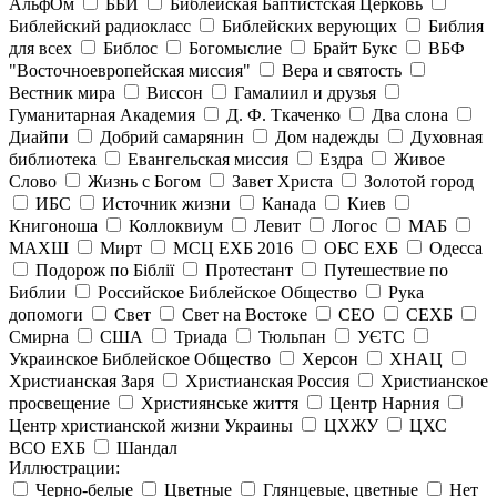
АльфОм
ББИ
Библейская Баптистская Церковь
Библейский радиокласс
Библейских верующих
Библия
для всех
Библос
Богомыслие
Брайт Букс
ВБФ
"Восточноевропейская миссия"
Вера и святость
Вестник мира
Виссон
Гамалиил и друзья
Гуманитарная Академия
Д. Ф. Ткаченко
Два слона
Диайпи
Добрий самарянин
Дом надежды
Духовная
библиотека
Евангельская миссия
Ездра
Живое
Слово
Жизнь с Богом
Завет Христа
Золотой город
ИБС
Источник жизни
Канада
Киев
Книгоноша
Коллоквиум
Левит
Логос
МАБ
МАХШ
Мирт
МСЦ ЕХБ 2016
ОБС ЕХБ
Одесса
Подорож по Біблії
Протестант
Путешествие по
Библии
Российское Библейское Общество
Рука
допомоги
Свет
Свет на Востоке
СЕО
СЕХБ
Смирна
США
Триада
Тюльпан
УЄТС
Украинское Библейское Общество
Херсон
ХНАЦ
Христианская Заря
Христианская Россия
Христианское
просвещение
Християнське життя
Центр Нарния
Центр христианской жизни Украины
ЦХЖУ
ЦХС
ВСО ЕХБ
Шандал
Иллюстрации:
Черно-белые
Цветные
Глянцевые, цветные
Нет