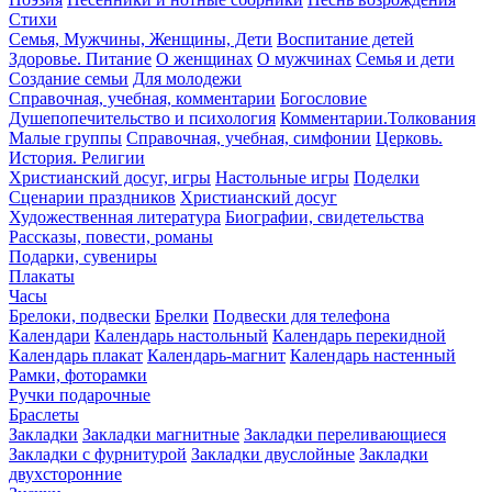
Стихи
Семья, Мужчины, Женщины, Дети
Воспитание детей
Здоровье. Питание
О женщинах
О мужчинах
Семья и дети
Создание семьи
Для молодежи
Справочная, учебная, комментарии
Богословие
Душепопечительство и психология
Комментарии.Толкования
Малые группы
Справочная, учебная, симфонии
Церковь.
История. Религии
Христианский досуг, игры
Настольные игры
Поделки
Сценарии праздников
Христианский досуг
Художественная литература
Биографии, свидетельства
Рассказы, повести, романы
Подарки, сувениры
Плакаты
Часы
Брелоки, подвески
Брелки
Подвески для телефона
Календари
Календарь настольный
Календарь перекидной
Календарь плакат
Календарь-магнит
Календарь настенный
Рамки, фоторамки
Ручки подарочные
Браслеты
Закладки
Закладки магнитные
Закладки переливающиеся
Закладки с фурнитурой
Закладки двуслойные
Закладки
двухсторонние