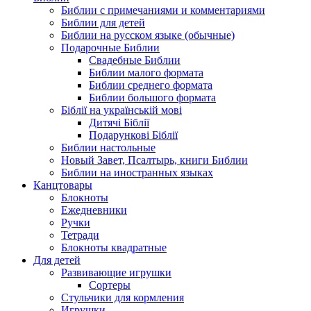
Библии с примечаниями и комментариями
Библии для детей
Библии на русском языке (обычные)
Подарочные Библии
Свадебные Библии
Библии малого формата
Библии среднего формата
Библии большого формата
Біблії на українській мові
Дитячі Біблії
Подарункові Біблії
Библии настольные
Новый Завет, Псалтырь, книги Библии
Библии на иностранных языках
Канцтовары
Блокноты
Ежедневники
Ручки
Тетради
Блокноты квадратные
Для детей
Развивающие игрушки
Сортеры
Стульчики для кормления
Игрушки