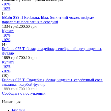
-10%
-10%
()
Біблія 055 Ti Весільна, Біла, блакитний чохол, шкірзам.,
паралельні посилання в середині
1334 грн
1200.60 грн
Купить
-10%
-10%
(4)
Библия 075 Ti белая, свадебная, серебряный срез, индексы,
футляр
1889 грн
1700.10 грн
Купить
-10%
-10%
(10)
Библия 075 Ti Свадебная, белая, индексы, серебряный срез,
закладка, голубой футляр
1889 грн
1700.10 грн
Сообщить о поступлении
Навигация
Библии