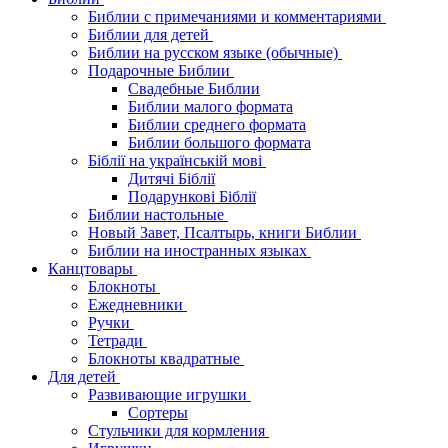
Библии с примечаниями и комментариями
Библии для детей
Библии на русском языке (обычные)
Подарочные Библии
Свадебные Библии
Библии малого формата
Библии среднего формата
Библии большого формата
Біблії на українській мові
Дитячі Біблії
Подарункові Біблії
Библии настольные
Новый Завет, Псалтырь, книги Библии
Библии на иностранных языках
Канцтовары
Блокноты
Ежедневники
Ручки
Тетради
Блокноты квадратные
Для детей
Развивающие игрушки
Сортеры
Стульчики для кормления