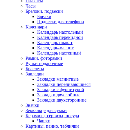
Плакаты
Часы
Брелоки, подвески
Брелки
Подвески для телефона
Календари
Календарь настольный
Календарь перекидной
Календарь плакат
Календарь-магнит
Календарь настенный
Рамки, фоторамки
Ручки подарочные
Браслеты
Закладки
Закладки магнитные
Закладки переливающиеся
Закладки с фурнитурой
Закладки двуслойные
Закладки двухсторонние
Значки
Зеркальце для сумки
Керамика, сервизы, посуда
Чашки
Картины, панно, таблички