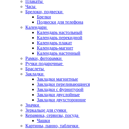
Плакаты
Часы
Брелоки, подвески
Брелки
Подвески для телефона
Календари
Календарь настольный
Календарь перекидной
Календарь плакат
Календарь-магнит
Календарь настенный
Рамки, фоторамки
Ручки подарочные
Браслеты
Закладки
Закладки магнитные
Закладки переливающиеся
Закладки с фурнитурой
Закладки двуслойные
Закладки двухсторонние
Значки
Зеркальце для сумки
Керамика, сервизы, посуда
Чашки
Картины, панно, таблички