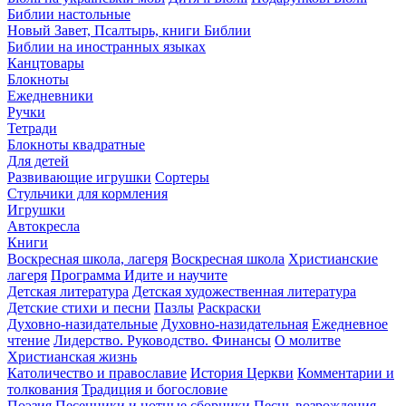
Библии настольные
Новый Завет, Псалтырь, книги Библии
Библии на иностранных языках
Канцтовары
Блокноты
Ежедневники
Ручки
Тетради
Блокноты квадратные
Для детей
Развивающие игрушки
Сортеры
Стульчики для кормления
Игрушки
Автокресла
Книги
Воскресная школа, лагеря
Воскресная школа
Христианские
лагеря
Программа Идите и научите
Детская литература
Детская художественная литература
Детские стихи и песни
Пазлы
Раскраски
Духовно-назидательные
Духовно-назидательная
Ежедневное
чтение
Лидерство. Руководство. Финансы
О молитве
Христианская жизнь
Католичество и православие
История Церкви
Комментарии и
толкования
Традиция и богословие
Поэзия
Песенники и нотные сборники
Песнь возрождения