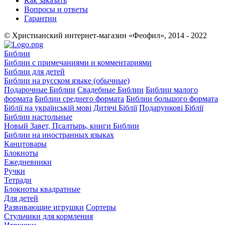
Как заказать
Вопросы и ответы
Гарантии
© Христианский интернет-магазин «Феофил», 2014 - 2022
Библии
Библии с примечаниями и комментариями
Библии для детей
Библии на русском языке (обычные)
Подарочные Библии
Свадебные Библии
Библии малого
формата
Библии среднего формата
Библии большого формата
Біблії на українській мові
Дитячі Біблії
Подарункові Біблії
Библии настольные
Новый Завет, Псалтырь, книги Библии
Библии на иностранных языках
Канцтовары
Блокноты
Ежедневники
Ручки
Тетради
Блокноты квадратные
Для детей
Развивающие игрушки
Сортеры
Стульчики для кормления