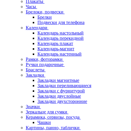
Плакаты
Часы
Брелоки, подвески
Брелки
Подвески для телефона
Календари
Календарь настольный
Календарь перекидной
Календарь плакат
Календарь-магнит
Календарь настенный
Рамки, фоторамки
Ручки подарочные
Браслеты
Закладки
Закладки магнитные
Закладки переливающиеся
Закладки с фурнитурой
Закладки двуслойные
Закладки двухсторонние
Значки
Зеркальце для сумки
Керамика, сервизы, посуда
Чашки
Картины, панно, таблички