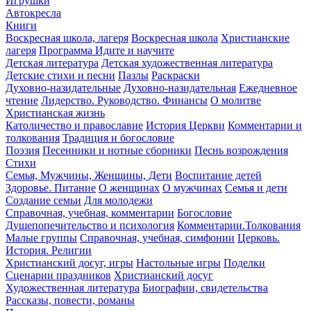
Игрушки
Автокресла
Книги
Воскресная школа, лагеря
Воскресная школа
Христианские
лагеря
Программа Идите и научите
Детская литература
Детская художественная литература
Детские стихи и песни
Пазлы
Раскраски
Духовно-назидательные
Духовно-назидательная
Ежедневное
чтение
Лидерство. Руководство. Финансы
О молитве
Христианская жизнь
Католичество и православие
История Церкви
Комментарии и
толкования
Традиция и богословие
Поэзия
Песенники и нотные сборники
Песнь возрождения
Стихи
Семья, Мужчины, Женщины, Дети
Воспитание детей
Здоровье. Питание
О женщинах
О мужчинах
Семья и дети
Создание семьи
Для молодежи
Справочная, учебная, комментарии
Богословие
Душепопечительство и психология
Комментарии.Толкования
Малые группы
Справочная, учебная, симфонии
Церковь.
История. Религии
Христианский досуг, игры
Настольные игры
Поделки
Сценарии праздников
Христианский досуг
Художественная литература
Биографии, свидетельства
Рассказы, повести, романы