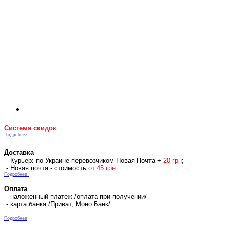
Система скидок
Подробнее
Доставка
- Курьер: по Украине перевозчиком Новая Почта +
2
0 гр
н
;
- Новая почта - стоимость
от 45 грн
Подробнее
Оплата
- наложенный платеж /оплата при получении/
- карта банка /Приват, Моно Банк/
Подробнее