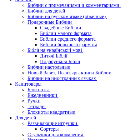
Библии с примечаниями и комментариями
Библии для детей
Библии на русском языке (обычные)
Подарочные Библии
Свадебные Библии
Библии малого формата
Библии среднего формата
Библии большого формата
Біблії на українській мові
Дитячі Біблії
Подарункові Біблії
Библии настольные
Новый Завет, Псалтырь, книги Библии
Библии на иностранных языках
Канцтовары
Блокноты
Ежедневники
Ручки
Тетради
Блокноты квадратные
Для детей
Развивающие игрушки
Сортеры
Стульчики для кормления