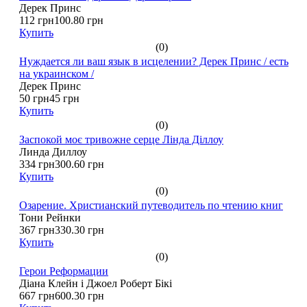
Дерек Принс
112 грн
100.80 грн
Купить
(0)
Нуждается ли ваш язык в исцелении? Дерек Принс / есть
на украинском /
Дерек Принс
50 грн
45 грн
Купить
(0)
Заспокой моє тривожне серце Лінда Діллоу
Линда Диллоу
334 грн
300.60 грн
Купить
(0)
Озарение. Христианский путеводитель по чтению книг
Тони Рейнки
367 грн
330.30 грн
Купить
(0)
Герои Реформации
Діана Клейн і Джоел Роберт Бікі
667 грн
600.30 грн