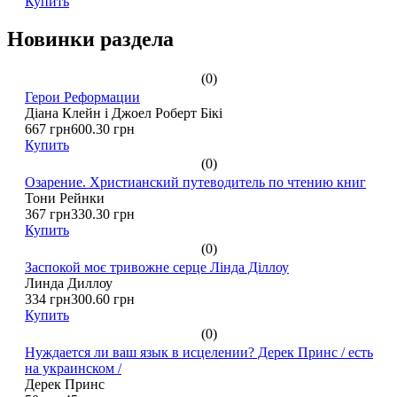
Купить
Новинки раздела
(0)
Герои Реформации
Діана Клейн і Джоел Роберт Бікі
667 грн
600.30 грн
Купить
(0)
Озарение. Христианский путеводитель по чтению книг
Тони Рейнки
367 грн
330.30 грн
Купить
(0)
Заспокой моє тривожне серце Лінда Діллоу
Линда Диллоу
334 грн
300.60 грн
Купить
(0)
Нуждается ли ваш язык в исцелении? Дерек Принс / есть
на украинском /
Дерек Принс