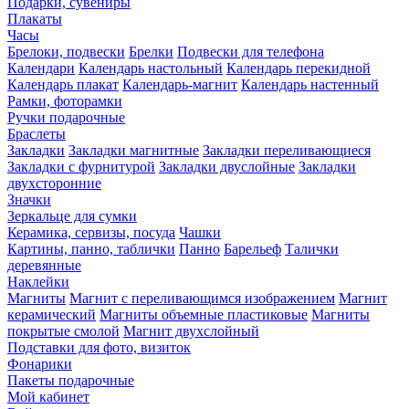
Подарки, сувениры
Плакаты
Часы
Брелоки, подвески
Брелки
Подвески для телефона
Календари
Календарь настольный
Календарь перекидной
Календарь плакат
Календарь-магнит
Календарь настенный
Рамки, фоторамки
Ручки подарочные
Браслеты
Закладки
Закладки магнитные
Закладки переливающиеся
Закладки с фурнитурой
Закладки двуслойные
Закладки
двухсторонние
Значки
Зеркальце для сумки
Керамика, сервизы, посуда
Чашки
Картины, панно, таблички
Панно
Барельеф
Талички
деревянные
Наклейки
Магниты
Магнит с переливающимся изображением
Магнит
керамический
Магниты объемные пластиковые
Магниты
покрытые смолой
Магнит двухслойный
Подставки для фото, визиток
Фонарики
Пакеты подарочные
Мой кабинет