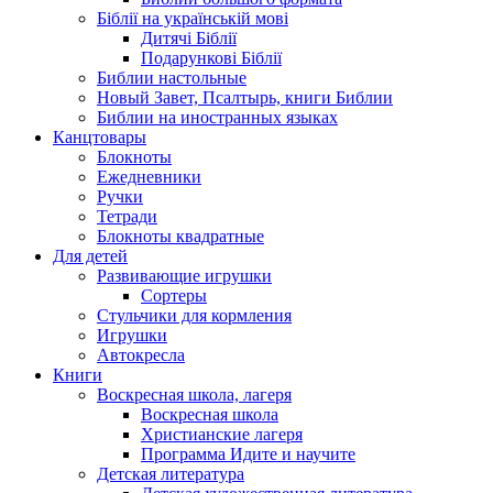
Біблії на українській мові
Дитячі Біблії
Подарункові Біблії
Библии настольные
Новый Завет, Псалтырь, книги Библии
Библии на иностранных языках
Канцтовары
Блокноты
Ежедневники
Ручки
Тетради
Блокноты квадратные
Для детей
Развивающие игрушки
Сортеры
Стульчики для кормления
Игрушки
Автокресла
Книги
Воскресная школа, лагеря
Воскресная школа
Христианские лагеря
Программа Идите и научите
Детская литература