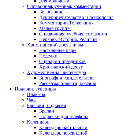
Для молодежи
Справочная, учебная, комментарии
Богословие
Душепопечительство и психология
Комментарии.Толкования
Малые группы
Справочная, учебная, симфонии
Церковь. История. Религии
Христианский досуг, игры
Настольные игры
Поделки
Сценарии праздников
Христианский досуг
Художественная литература
Биографии, свидетельства
Рассказы, повести, романы
Подарки, сувениры
Плакаты
Часы
Брелоки, подвески
Брелки
Подвески для телефона
Календари
Календарь настольный
Календарь перекидной