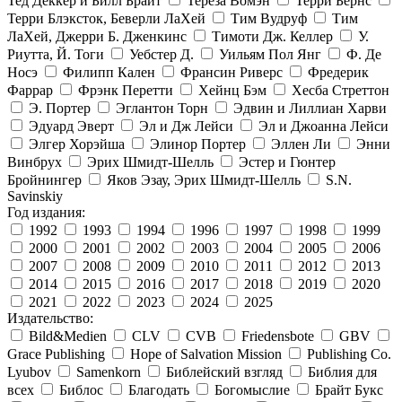
Тед Деккер и Билл Брайт
Тереза Вомэн
Терри Бернс
Терри Блэксток, Беверли ЛаХей
Тим Вудруф
Тим
ЛаХей, Джерри Б. Дженкинс
Тимоти Дж. Келлер
У.
Риутта, Й. Тоги
Уебстер Д.
Уильям Пол Янг
Ф. Де
Носэ
Филипп Кален
Франсин Риверс
Фредерик
Фаррар
Фрэнк Перетти
Хейнц Бэм
Хесба Стреттон
Э. Портер
Эглантон Торн
Эдвин и Лиллиан Харви
Эдуард Эверт
Эл и Дж Лейси
Эл и Джоанна Лейси
Элгер Хорэйша
Элинор Портер
Эллен Ли
Энни
Винбрух
Эрих Шмидт-Шелль
Эстер и Гюнтер
Бройнингер
Яков Эзау, Эрих Шмидт-Шелль
S.N.
Savinskiy
Год издания:
1992
1993
1994
1996
1997
1998
1999
2000
2001
2002
2003
2004
2005
2006
2007
2008
2009
2010
2011
2012
2013
2014
2015
2016
2017
2018
2019
2020
2021
2022
2023
2024
2025
Издательство:
Bild&Medien
CLV
CVB
Friedensbote
GBV
Grace Publishing
Hope of Salvation Mission
Publishing Co.
Lyubov
Samenkorn
Библейский взгляд
Библия для
всех
Библос
Благодать
Богомыслие
Брайт Букс