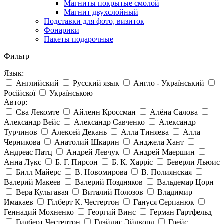
Магниты покрытые смолой
Магнит двухслойный
Подставки для фото, визиток
Фонарики
Пакеты подарочные
Фильтр
Язык:
Английский
Русский язык
Англо - Український
Російскої
Українською
Автор:
Єва Лекомте
Айленн Кроссман
Алёна Салова
Александр Вейс
Александр Савченко
Александр
Турчинов
Алексей Декань
Алла Тиняева
Алла
Черникова
Анатолий Шкарин
Анджела Хант
Андреас Патц
Андрей Левчук
Андрей Маершин
Анна Лукс
Б. Г. Пирсон
Б. К. Харріс
Беверли Льюис
Билл Майерс
В. Новомирова
В. Полиянская
Валерий Макеев
Валерий Поздняков
Вальдемар Цорн
Вера Кульгавая
Виталий Полозов
Владимир
Имакаев
Гілберт К. Честертон
Гануся Серпанюк
Геннадий Мохненко
Георгий Винс
Герман Гартфельд
Гилберт Честертон
Глэйдис Эйлворд
Грейс