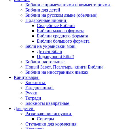
Библии с примечаниями и комментариями
Библии для детей
Библии на русском языке (обычные)
Подарочные Библии
Свадебные Библии
Библии малого формата
Библии среднего формата
Библии большого формата
Біблії на українській мові
Дитячі Біблії
Подарункові Біблії
Библии настольные
Новый Завет, Псалтырь, книги Библии
Библии на иностранных языках
Канцтовары
Блокноты
Ежедневники
Ручки
Тетради
Блокноты квадратные
Для детей
Развивающие игрушки
Сортеры
Стульчики для кормления