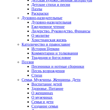
Детская художественная литература
Детские стихи и песни
Пазлы
Раскраски
Духовно-назидательные
Духовно-назидательная
Ежедневное чтение
Лидерство. Руководство. Финансы
О молитве
Христианская жизнь
Католичество и православие
История Церкви
Комментарии и толкования
Традиция и богословие
Поэзия
Песенники и нотные сборники
Песнь возрождения
Стихи
Семья, Мужчины, Женщины, Дети
Воспитание детей
Здоровье. Питание
О женщинах
О мужчинах
Семья и дети
Создание семьи