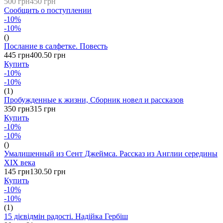
500 грн
450 грн
Сообщить о поступлении
-10%
-10%
()
Послание в салфетке. Повесть
445 грн
400.50 грн
Купить
-10%
-10%
(1)
Пробужденные к жизни, Сборник новел и рассказов
350 грн
315 грн
Купить
-10%
-10%
()
Умалишенный из Сент Джеймса. Рассказ из Англии середины
XIX века
145 грн
130.50 грн
Купить
-10%
-10%
(1)
15 дієвідмін радості. Надійка Гербіш