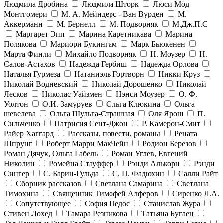
Людмила Дробина
Людмила Шторк
Люси Мод
Монтгомери
М. А. Мейндерс - Ван Вурден
М.
Аккерманн
М. Бернелл
М. Подворняк
М.Дж.П.С
Маргарет Эпп
Марина Каретникава
Марина
Полякова
Мариори Букингам
Марк Бьюкенен
Марта Финли
Михайло Подворняк
Н. Моузер
Н.
Салов-Астахов
Надежда Гербиш
Надежда Орлова
Наталья Гурмеза
Натаниэль Гортворн
Никки Круз
Николай Водневский
Николай Дорошенко
Николай
Лесков
Николас Уайзмен
Нэнси Моузер
О. Ф.
Уолтон
О.И. Замуруев
Ольга Клюкина
Ольга
шевелева
Ольга Шульга-Страшная
Оля Ярош
П.
Сильченко
Патрисия Сент-Джон
Р. Камерон-Смит
Райер Хаггард
Рассказы, повести, романы
Рената
Шпрунг
Роберт Марри МакЧейн
Родион Березов
Роман Дячук, Ольга Габель
Роман Углев, Евгений
Николин
Ромейна Стауффер
Рэнди Алькорн
Рэнди
Сингер
С. Барин-Гульда
С. П. Фадюхин
Салли Райт
Сборник рассказов
Светлана Самарина
Светлана
Тимохина
Священник Тимофей Алферов
Сиренко Л.А.
Сопутствующее
София Педос
Станислав Жура
Стивен Лохед
Тамара Резникова
Татьяна Бугаец