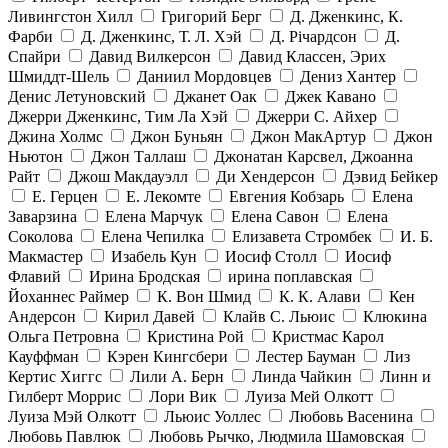
Ливингстон Хилл
Григорий Берг
Д. Дженкинс, К.
Фарби
Д. Дженкинс, Т. Л. Хэй
Д. Річардсон
Д.
Спайри
Давид Вилкерсон
Давид Классен, Эрих
Шмиддт-Шель
Даниил Мордовцев
Дениз Хантер
Денис Летуновский
Джанет Оак
Джек Кавано
Джерри Дженкинс, Тим Ла Хэй
Джерри С. Айхер
Джина Холмс
Джон Буньян
Джон МакАртур
Джон
Ньютон
Джон Таллаш
Джонатан Карсвел, Джоанна
Райт
Джош Макдауэлл
Ди Хендерсон
Дэвид Бейкер
Е. Герцен
Е. Лекомте
Евгения Кобзарь
Елена
Заварзина
Елена Марчук
Елена Савон
Елена
Соколова
Елена Чепилка
Елизавета Стромбек
И. Б.
Макмастер
Изабель Кун
Иосиф Столл
Иосиф
Флавий
Ирина Бродская
ирина поплавская
Йоханнес Раймер
К. Вон Шмид
К. К. Алави
Кен
Андерсон
Кирил Давей
Клайв С. Льюис
Клюкина
Ольга Петровна
Кристина Рой
Кристмас Карол
Кауффман
Кэрен Кингсбери
Лестер Бауман
Лиз
Кертис Хиггс
Лили А. Берн
Линда Чайкин
Линн и
Гилберт Моррис
Лори Вик
Луиза Мей Олкотт
Луиза Мэй Олкотт
Льюис Уоллес
Любовь Васенина
Любовь Павлюк
Любовь Рычко, Людмила Шамовская