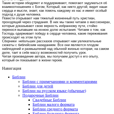
Такие истории ободряют и поддерживают, помогают задуматься об
взаимоотношениях с Богом, Который, как никто другой, видит наши
сердца и мысли, знает, как помочь каждому из нас и имеет особый
подход к душе человека.
Повести открывают нам тяжелый жизненный путь христиан,
проходящий через страдания. В них мы также читаем о миссионерах,
которые доказывают свою верность избранному пути, стойко
перенося выпавшие на ихнюю долю испытания. Читаем о том, как
Господь одерживает победу в сердце человека, какие переживания
происходят на этом пути.
Сборники небольших рассказов открывают нам увлекательные
сюжеты с библейским назиданием. Все они являются плодом
наблюдений и размышлений над обычной жизнью которая, на самом
деле, таит в себе массу возможностей получить урок.
Читая произведение автора, мы получаем доступ к его опыту,
который он показывает в жизни героев.
Навигация
Библии
Библии с примечаниями и комментариями
Библии для детей
Библии на русском языке (обычные)
Подарочные Библии
Свадебные Библии
Библии малого формата
Библии среднего формата
Библии большого формата