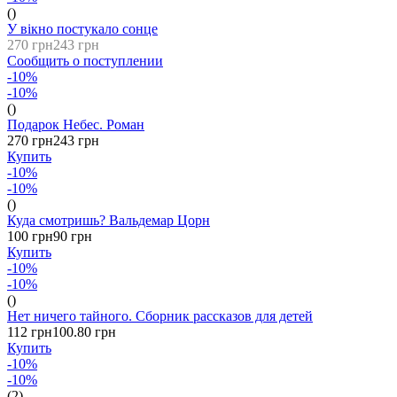
()
У вікно постукало сонце
270 грн
243 грн
Сообщить о поступлении
-10%
-10%
()
Подарок Небес. Роман
270 грн
243 грн
Купить
-10%
-10%
()
Куда смотришь? Вальдемар Цорн
100 грн
90 грн
Купить
-10%
-10%
()
Нет ничего тайного. Сборник рассказов для детей
112 грн
100.80 грн
Купить
-10%
-10%
(2)