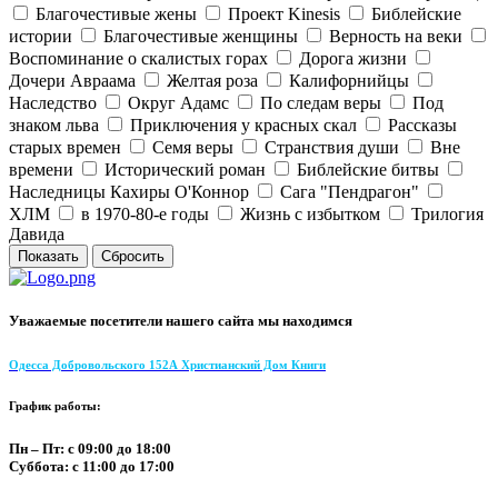
Благочестивые жены
Проект Kinesis
Библейские
истории
Благочестивые женщины
Верность на веки
Воспоминание о скалистых горах
Дорога жизни
Дочери Авраама
Желтая роза
Калифорнийцы
Наследство
Округ Адамс
По следам веры
Под
знаком льва
Приключения у красных скал
Рассказы
старых времен
Семя веры
Странствия души
Вне
времени
Исторический роман
Библейские битвы
Наследницы Кахиры О'Коннор
Сага "Пендрагон"
ХЛМ
в 1970-80-е годы
Жизнь с избытком
Трилогия
Давида
Уважаемые посетители нашего сайта мы находимся
Одесса Добровольского 152А Христианский Дом Книги
График работы:
Пн – Пт: с 09:00 до 18:00
Суббота: с 11:00 до 17:00