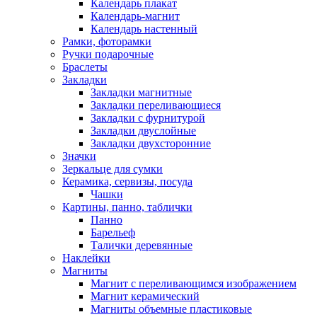
Календарь плакат
Календарь-магнит
Календарь настенный
Рамки, фоторамки
Ручки подарочные
Браслеты
Закладки
Закладки магнитные
Закладки переливающиеся
Закладки с фурнитурой
Закладки двуслойные
Закладки двухсторонние
Значки
Зеркальце для сумки
Керамика, сервизы, посуда
Чашки
Картины, панно, таблички
Панно
Барельеф
Талички деревянные
Наклейки
Магниты
Магнит с переливающимся изображением
Магнит керамический
Магниты объемные пластиковые