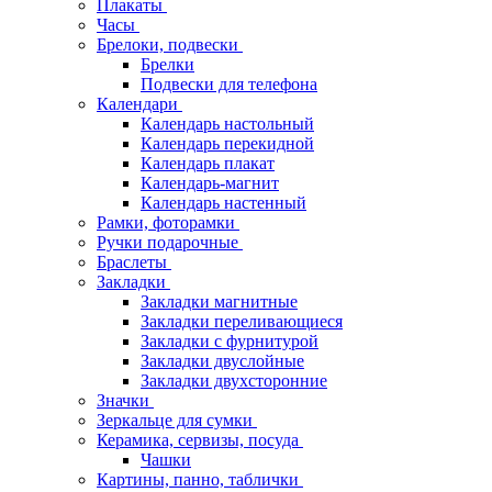
Плакаты
Часы
Брелоки, подвески
Брелки
Подвески для телефона
Календари
Календарь настольный
Календарь перекидной
Календарь плакат
Календарь-магнит
Календарь настенный
Рамки, фоторамки
Ручки подарочные
Браслеты
Закладки
Закладки магнитные
Закладки переливающиеся
Закладки с фурнитурой
Закладки двуслойные
Закладки двухсторонние
Значки
Зеркальце для сумки
Керамика, сервизы, посуда
Чашки
Картины, панно, таблички