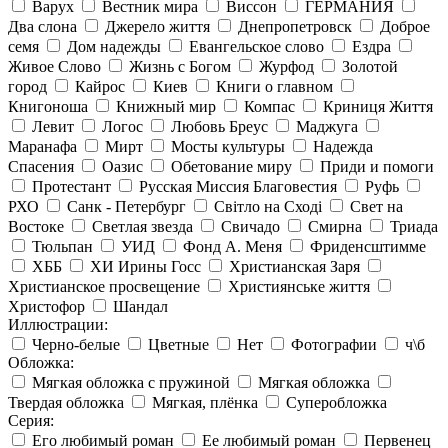
Варух
Вестник мира
Виссон
ГЕРМАНИЯ
Два слона
Джерело життя
Днепропетровск
Доброе
семя
Дом надежды
Евангельское слово
Ездра
Живое Слово
Жизнь с Богом
Журфод
Золотой
город
Кайрос
Киев
Книги о главном
Книгоноша
Книжный мир
Компас
Криниця Життя
Левит
Логос
Любовь Бреус
Маджуга
Маранафа
Мирт
Мосты культуры
Надежда
Спасения
Оазис
Обетование миру
Приди и помоги
Протестант
Русская Миссия Благовестия
Руфь
РХО
Санк - Петербург
Світло на Сході
Свет на
Востоке
Светлая звезда
Свичадо
Смирна
Триада
Тюльпан
УИД
Фонд А. Меня
Фриденсштимме
ХББ
ХИ Ирины Госс
Христианская Заря
Христианское просвещение
Християнське життя
Христофор
Шандал
Иллюстрации:
Черно-белые
Цветные
Нет
Фотографии
ч\б
Обложка:
Мягкая обложка с пружиной
Мягкая обложка
Твердая обложка
Мягкая, плёнка
Суперобложка
Серия:
Его любимый роман
Ее любимый роман
Первенец