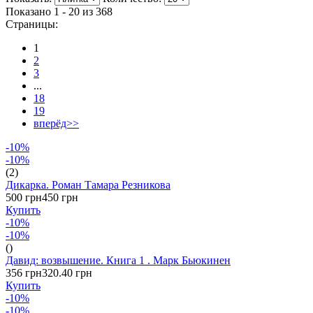
Показано 1 - 20 из
368
Страницы:
1
2
3
...
18
19
вперёд>>
-10%
-10%
(2)
Дикарка. Роман Тамара Резникова
500 грн
450 грн
Купить
-10%
-10%
()
Давид: возвышение. Книга 1 . Марк Бьюкинен
356 грн
320.40 грн
Купить
-10%
-10%