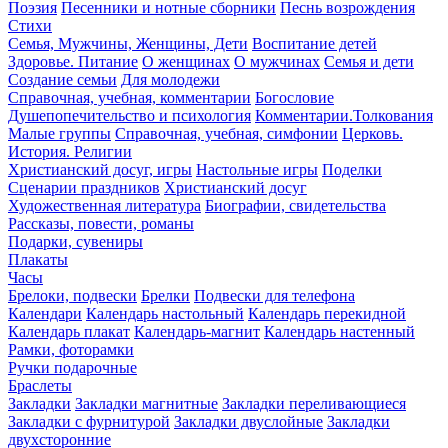
Поэзия
Песенники и нотные сборники
Песнь возрождения
Стихи
Семья, Мужчины, Женщины, Дети
Воспитание детей
Здоровье. Питание
О женщинах
О мужчинах
Семья и дети
Создание семьи
Для молодежи
Справочная, учебная, комментарии
Богословие
Душепопечительство и психология
Комментарии.Толкования
Малые группы
Справочная, учебная, симфонии
Церковь.
История. Религии
Христианский досуг, игры
Настольные игры
Поделки
Сценарии праздников
Христианский досуг
Художественная литература
Биографии, свидетельства
Рассказы, повести, романы
Подарки, сувениры
Плакаты
Часы
Брелоки, подвески
Брелки
Подвески для телефона
Календари
Календарь настольный
Календарь перекидной
Календарь плакат
Календарь-магнит
Календарь настенный
Рамки, фоторамки
Ручки подарочные
Браслеты
Закладки
Закладки магнитные
Закладки переливающиеся
Закладки с фурнитурой
Закладки двуслойные
Закладки
двухсторонние