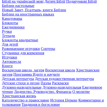
Біблії на українській мові
Дитячі Біблії
Подарункові Біблії
Библии настольные
Новый Завет, Псалтырь, книги Библии
Библии на иностранных языках
Канцтовары
Блокноты
Ежедневники
Ручки
Тетради
Блокноты квадратные
Для детей
Развивающие игрушки
Сортеры
Стульчики для кормления
Игрушки
Автокресла
Книги
Воскресная школа, лагеря
Воскресная школа
Христианские
лагеря
Программа Идите и научите
Детская литература
Детская художественная литература
Детские стихи и песни
Пазлы
Раскраски
Духовно-назидательные
Духовно-назидательная
Ежедневное
чтение
Лидерство. Руководство. Финансы
О молитве
Христианская жизнь
Католичество и православие
История Церкви
Комментарии и
толкования
Традиция и богословие