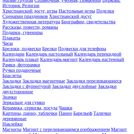
Малые группы
Справочная, учебная, симфонии
Церковь.
История. Религии
Христианский досуг, игры
Настольные игры
Поделки
Сценарии праздников
Христианский досуг
Художественная литература
Биографии, свидетельства
Рассказы, повести, романы
Подарки, сувениры
Плакаты
Часы
Брелоки, подвески
Брелки
Подвески для телефона
Календари
Календарь настольный
Календарь перекидной
Календарь плакат
Календарь-магнит
Календарь настенный
Рамки, фоторамки
Ручки подарочные
Браслеты
Закладки
Закладки магнитные
Закладки переливающиеся
Закладки с фурнитурой
Закладки двуслойные
Закладки
двухсторонние
Значки
Зеркальце для сумки
Керамика, сервизы, посуда
Чашки
Картины, панно, таблички
Панно
Барельеф
Талички
деревянные
Наклейки
Магниты
Магнит с переливающимся изображением
Магнит