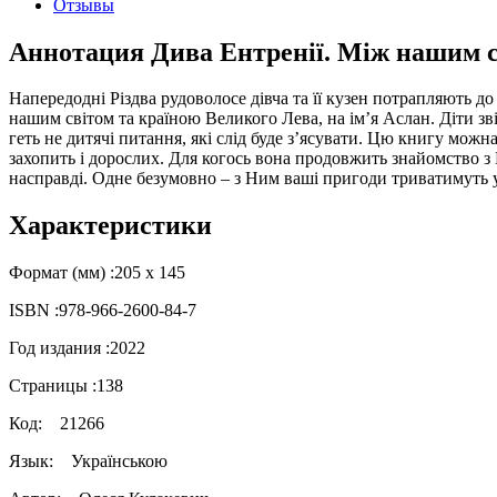
Отзывы
Аннотация Дива Ентренії. Між нашим св
Напередодні Різдва рудоволосе дівча та її кузен потрапляють до 
нашим світом та країною Великого Лева, на ім’я Аслан. Діти з
геть не дитячі питання, які слід буде з’ясувати. Цю книгу можна
захопить і дорослих. Для когось вона продовжить знайомство з
насправді. Одне безумовно – з Ним ваші пригоди триватимуть 
Характеристики
Формат (мм) :
205 х 145
ISBN :
978-966-2600-84-7
Год издания :
2022
Страницы :
138
Код:
21266
Язык:
Українською