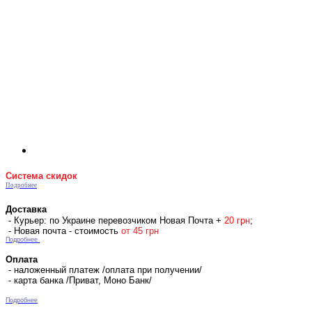
Система скидок
Подробнее
Доставка
- Курьер: по Украине перевозчиком Новая Почта +
2
0 гр
н
;
- Новая почта - стоимость
от 45 грн
Подробнее
Оплата
- наложенный платеж /оплата при получении/
- карта банка /Приват, Моно Банк/
Подробнее