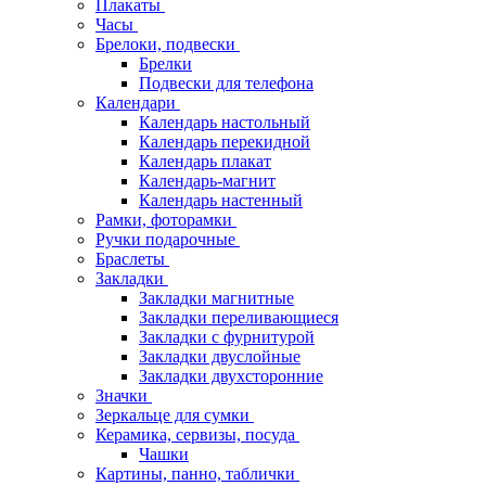
Плакаты
Часы
Брелоки, подвески
Брелки
Подвески для телефона
Календари
Календарь настольный
Календарь перекидной
Календарь плакат
Календарь-магнит
Календарь настенный
Рамки, фоторамки
Ручки подарочные
Браслеты
Закладки
Закладки магнитные
Закладки переливающиеся
Закладки с фурнитурой
Закладки двуслойные
Закладки двухсторонние
Значки
Зеркальце для сумки
Керамика, сервизы, посуда
Чашки
Картины, панно, таблички