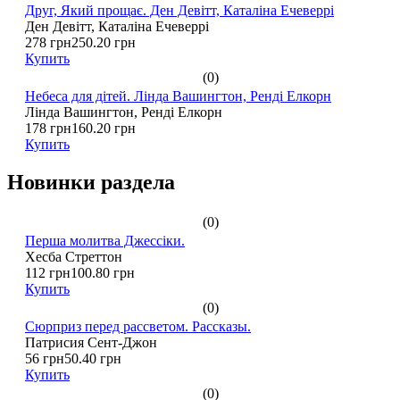
Друг, Який прощає. Ден Девітт, Каталіна Ечеверрі
Ден Девітт, Каталіна Ечеверрі
278 грн
250.20 грн
Купить
(0)
Небеса для дітей. Лінда Вашингтон, Ренді Елкорн
Лінда Вашингтон, Ренді Елкорн
178 грн
160.20 грн
Купить
Новинки раздела
(0)
Перша молитва Джессіки.
Хесба Стреттон
112 грн
100.80 грн
Купить
(0)
Сюрприз перед рассветом. Рассказы.
Патрисия Сент-Джон
56 грн
50.40 грн
Купить
(0)