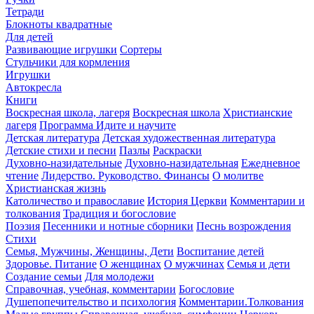
Тетради
Блокноты квадратные
Для детей
Развивающие игрушки
Сортеры
Стульчики для кормления
Игрушки
Автокресла
Книги
Воскресная школа, лагеря
Воскресная школа
Христианские
лагеря
Программа Идите и научите
Детская литература
Детская художественная литература
Детские стихи и песни
Пазлы
Раскраски
Духовно-назидательные
Духовно-назидательная
Ежедневное
чтение
Лидерство. Руководство. Финансы
О молитве
Христианская жизнь
Католичество и православие
История Церкви
Комментарии и
толкования
Традиция и богословие
Поэзия
Песенники и нотные сборники
Песнь возрождения
Стихи
Семья, Мужчины, Женщины, Дети
Воспитание детей
Здоровье. Питание
О женщинах
О мужчинах
Семья и дети
Создание семьи
Для молодежи
Справочная, учебная, комментарии
Богословие
Душепопечительство и психология
Комментарии.Толкования