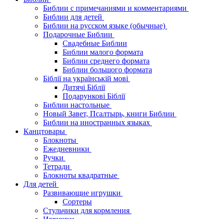
Библии с примечаниями и комментариями
Библии для детей
Библии на русском языке (обычные)
Подарочные Библии
Свадебные Библии
Библии малого формата
Библии среднего формата
Библии большого формата
Біблії на українській мові
Дитячі Біблії
Подарункові Біблії
Библии настольные
Новый Завет, Псалтырь, книги Библии
Библии на иностранных языках
Канцтовары
Блокноты
Ежедневники
Ручки
Тетради
Блокноты квадратные
Для детей
Развивающие игрушки
Сортеры
Стульчики для кормления