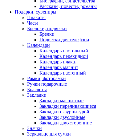
Биографии, свидетельства
Рассказы, повести, романы
Подарки, сувениры
Плакаты
Часы
Брелоки, подвески
Брелки
Подвески для телефона
Календари
Календарь настольный
Календарь перекидной
Календарь плакат
Календарь-магнит
Календарь настенный
Рамки, фоторамки
Ручки подарочные
Браслеты
Закладки
Закладки магнитные
Закладки переливающиеся
Закладки с фурнитурой
Закладки двуслойные
Закладки двухсторонние
Значки
Зеркальце для сумки