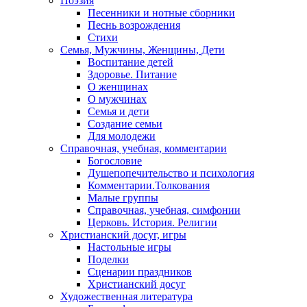
Поэзия
Песенники и нотные сборники
Песнь возрождения
Стихи
Семья, Мужчины, Женщины, Дети
Воспитание детей
Здоровье. Питание
О женщинах
О мужчинах
Семья и дети
Создание семьи
Для молодежи
Справочная, учебная, комментарии
Богословие
Душепопечительство и психология
Комментарии.Толкования
Малые группы
Справочная, учебная, симфонии
Церковь. История. Религии
Христианский досуг, игры
Настольные игры
Поделки
Сценарии праздников
Христианский досуг
Художественная литература