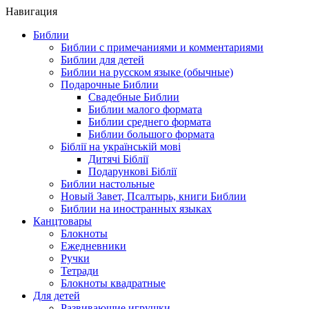
Навигация
Библии
Библии с примечаниями и комментариями
Библии для детей
Библии на русском языке (обычные)
Подарочные Библии
Свадебные Библии
Библии малого формата
Библии среднего формата
Библии большого формата
Біблії на українській мові
Дитячі Біблії
Подарункові Біблії
Библии настольные
Новый Завет, Псалтырь, книги Библии
Библии на иностранных языках
Канцтовары
Блокноты
Ежедневники
Ручки
Тетради
Блокноты квадратные
Для детей
Развивающие игрушки