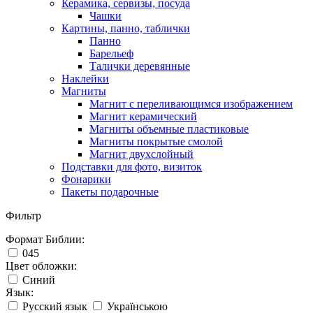
Керамика, сервизы, посуда
Чашки
Картины, панно, таблички
Панно
Барельеф
Талички деревянные
Наклейки
Магниты
Магнит с переливающимся изображением
Магнит керамический
Магниты объемные пластиковые
Магниты покрытые смолой
Магнит двухслойный
Подставки для фото, визиток
Фонарики
Пакеты подарочные
Фильтр
Формат Библии:
045
Цвет обложки:
Синий
Язык:
Русский язык
Українською