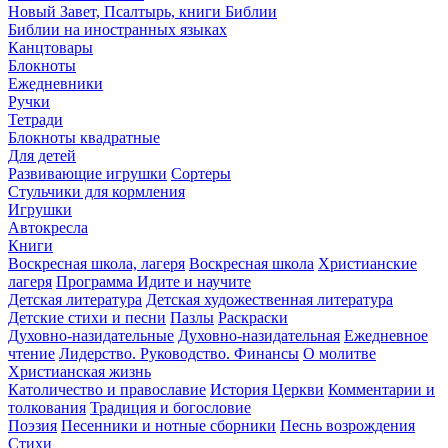
Новый Завет, Псалтырь, книги Библии
Библии на иностранных языках
Канцтовары
Блокноты
Ежедневники
Ручки
Тетради
Блокноты квадратные
Для детей
Развивающие игрушки
Сортеры
Стульчики для кормления
Игрушки
Автокресла
Книги
Воскресная школа, лагеря
Воскресная школа
Христианские
лагеря
Программа Идите и научите
Детская литература
Детская художественная литература
Детские стихи и песни
Пазлы
Раскраски
Духовно-назидательные
Духовно-назидательная
Ежедневное
чтение
Лидерство. Руководство. Финансы
О молитве
Христианская жизнь
Католичество и православие
История Церкви
Комментарии и
толкования
Традиция и богословие
Поэзия
Песенники и нотные сборники
Песнь возрождения
Стихи