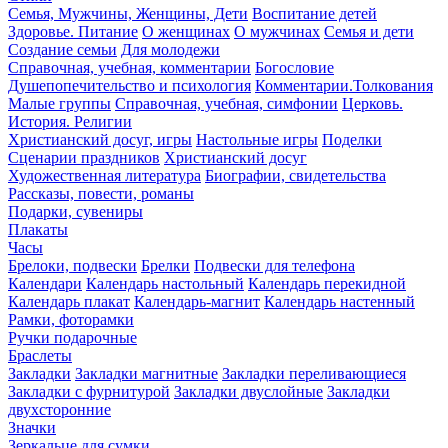
Семья, Мужчины, Женщины, Дети
Воспитание детей
Здоровье. Питание
О женщинах
О мужчинах
Семья и дети
Создание семьи
Для молодежи
Справочная, учебная, комментарии
Богословие
Душепопечительство и психология
Комментарии.Толкования
Малые группы
Справочная, учебная, симфонии
Церковь.
История. Религии
Христианский досуг, игры
Настольные игры
Поделки
Сценарии праздников
Христианский досуг
Художественная литература
Биографии, свидетельства
Рассказы, повести, романы
Подарки, сувениры
Плакаты
Часы
Брелоки, подвески
Брелки
Подвески для телефона
Календари
Календарь настольный
Календарь перекидной
Календарь плакат
Календарь-магнит
Календарь настенный
Рамки, фоторамки
Ручки подарочные
Браслеты
Закладки
Закладки магнитные
Закладки переливающиеся
Закладки с фурнитурой
Закладки двуслойные
Закладки
двухсторонние
Значки
Зеркальце для сумки