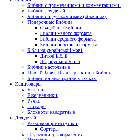
Библии с примечаниями и комментариями
Библии для детей
Библии на русском языке (обычные)
Подарочные Библии
Свадебные Библии
Библии малого формата
Библии среднего формата
Библии большого формата
Біблії на українській мові
Дитячі Біблії
Подарункові Біблії
Библии настольные
Новый Завет, Псалтырь, книги Библии
Библии на иностранных языках
Канцтовары
Блокноты
Ежедневники
Ручки
Тетради
Блокноты квадратные
Для детей
Развивающие игрушки
Сортеры
Стульчики для кормления