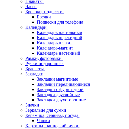
Плакаты
Часы
Брелоки, подвески
Брелки
Подвески для телефона
Календари
Календарь настольный
Календарь перекидной
Календарь плакат
Календарь-магнит
Календарь настенный
Рамки, фоторамки
Ручки подарочные
Браслеты
Закладки
Закладки магнитные
Закладки переливающиеся
Закладки с фурнитурой
Закладки двуслойные
Закладки двухсторонние
Значки
Зеркальце для сумки
Керамика, сервизы, посуда
Чашки
Картины, панно, таблички