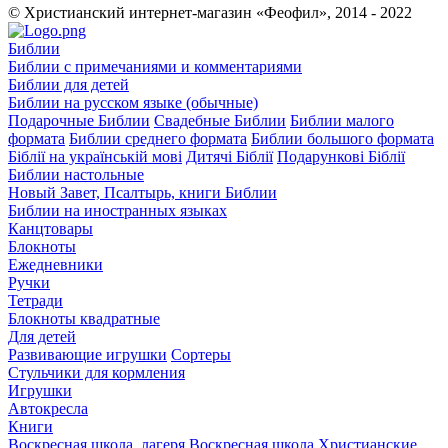
© Христианский интернет-магазин «Феофил», 2014 - 2022
Библии
Библии с примечаниями и комментариями
Библии для детей
Библии на русском языке (обычные)
Подарочные Библии
Свадебные Библии
Библии малого
формата
Библии среднего формата
Библии большого формата
Біблії на українській мові
Дитячі Біблії
Подарункові Біблії
Библии настольные
Новый Завет, Псалтырь, книги Библии
Библии на иностранных языках
Канцтовары
Блокноты
Ежедневники
Ручки
Тетради
Блокноты квадратные
Для детей
Развивающие игрушки
Сортеры
Стульчики для кормления
Игрушки
Автокресла
Книги
Воскресная школа, лагеря
Воскресная школа
Христианские