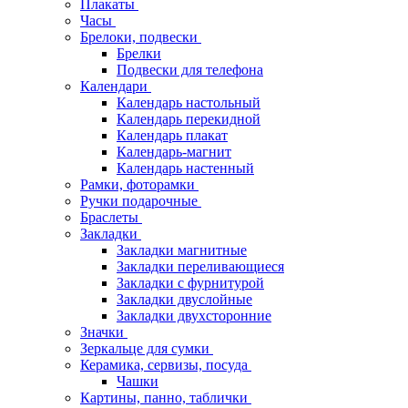
Плакаты
Часы
Брелоки, подвески
Брелки
Подвески для телефона
Календари
Календарь настольный
Календарь перекидной
Календарь плакат
Календарь-магнит
Календарь настенный
Рамки, фоторамки
Ручки подарочные
Браслеты
Закладки
Закладки магнитные
Закладки переливающиеся
Закладки с фурнитурой
Закладки двуслойные
Закладки двухсторонние
Значки
Зеркальце для сумки
Керамика, сервизы, посуда
Чашки
Картины, панно, таблички