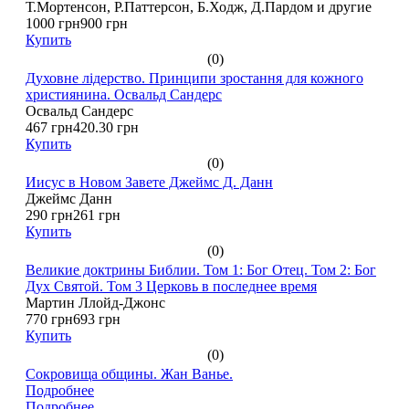
Т.Мортенсон, Р.Паттерсон, Б.Ходж, Д.Пардом и другие
1000 грн
900 грн
Купить
(0)
Духовне лідерство. Принципи зростання для кожного
християнина. Освальд Сандерс
Освальд Сандерс
467 грн
420.30 грн
Купить
(0)
Иисус в Новом Завете Джеймс Д. Данн
Джеймс Данн
290 грн
261 грн
Купить
(0)
Великие доктрины Библии. Том 1: Бог Отец. Том 2: Бог
Дух Святой. Том 3 Церковь в последнее время
Мартин Ллойд-Джонс
770 грн
693 грн
Купить
(0)
Сокровища общины. Жан Ванье.
Подробнее
Подробнее