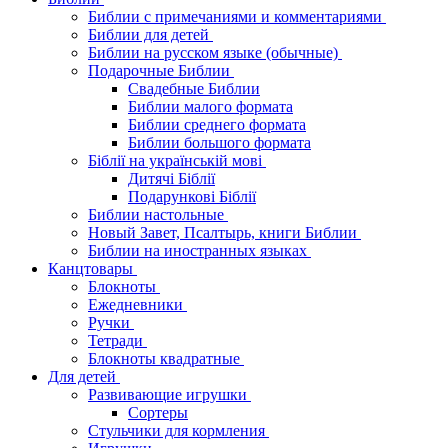
Библии с примечаниями и комментариями
Библии для детей
Библии на русском языке (обычные)
Подарочные Библии
Свадебные Библии
Библии малого формата
Библии среднего формата
Библии большого формата
Біблії на українській мові
Дитячі Біблії
Подарункові Біблії
Библии настольные
Новый Завет, Псалтырь, книги Библии
Библии на иностранных языках
Канцтовары
Блокноты
Ежедневники
Ручки
Тетради
Блокноты квадратные
Для детей
Развивающие игрушки
Сортеры
Стульчики для кормления