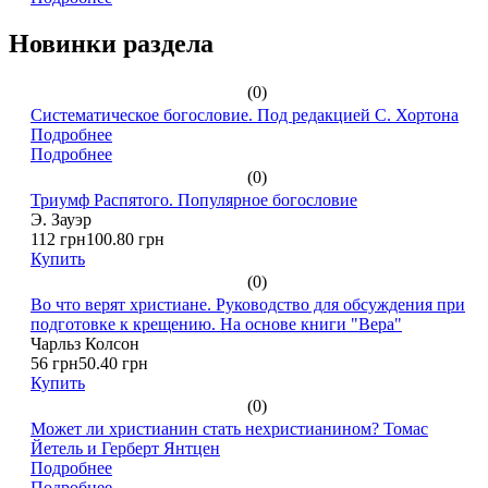
Новинки раздела
(0)
Систематическое богословие. Под редакцией С. Хортона
Подробнее
Подробнее
(0)
Триумф Распятого. Популярное богословие
Э. Зауэр
112 грн
100.80 грн
Купить
(0)
Во что верят христиане. Руководство для обсуждения при
подготовке к крещению. На основе книги "Вера"
Чарльз Колсон
56 грн
50.40 грн
Купить
(0)
Может ли христианин стать нехристианином? Томас
Йетель и Герберт Янтцен
Подробнее
Подробнее