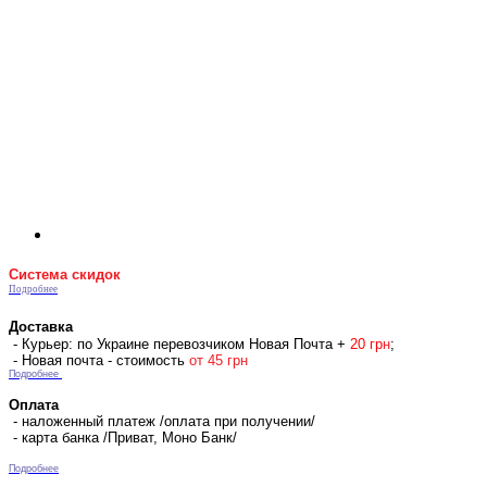
Система скидок
Подробнее
Доставка
- Курьер: по Украине перевозчиком Новая Почта +
2
0 гр
н
;
- Новая почта - стоимость
от 45 грн
Подробнее
Оплата
- наложенный платеж /оплата при получении/
- карта банка /Приват, Моно Банк/
Подробнее