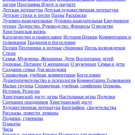
лагеря
Программа Идите и научите
Детская литература
Детская художественная литература
Детские стихи и песни
Пазлы
Раскраски
Духовно-назидательные
Духовно-назидательная
Ежедневное
чтение
Лидерство. Руководство. Финансы
О молитве
Христианская жизнь
Католичество и православие
История Церкви
Комментарии и
толкования
Традиция и богословие
Поэзия
Песенники и нотные сборники
Песнь возрождения
Стихи
Семья, Мужчины, Женщины, Дети
Воспитание детей
Здоровье. Питание
О женщинах
О мужчинах
Семья и дети
Создание семьи
Для молодежи
Справочная, учебная, комментарии
Богословие
Душепопечительство и психология
Комментарии.Толкования
Малые группы
Справочная, учебная, симфонии
Церковь.
История. Религии
Христианский досуг, игры
Настольные игры
Поделки
Сценарии праздников
Христианский досуг
Художественная литература
Биографии, свидетельства
Рассказы, повести, романы
Подарки, сувениры
Плакаты
Часы
Брелоки, подвески
Брелки
Подвески для телефона