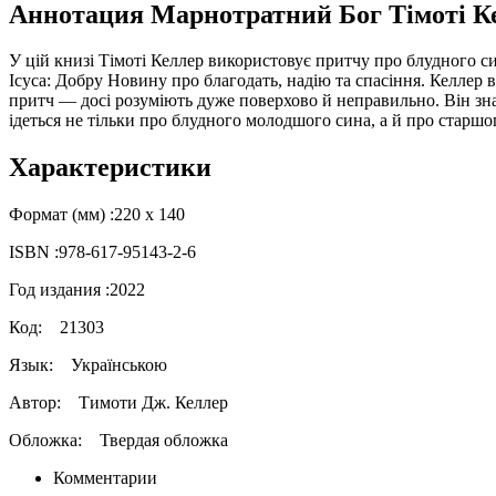
Аннотация Марнотратний Бог Тімоті К
У цій книзі Тімоті Келлер використовує притчу про блудного с
Ісуса: Добру Новину про благодать, надію та спасіння. Келлер
притч — досі розуміють дуже поверхово й неправильно. Він знайо
ідеться не тільки про блудного молодшого сина, а й про старш
Характеристики
Формат (мм) :
220 х 140
ISBN :
978-617-95143-2-6
Год издания :
2022
Код:
21303
Язык:
Українською
Автор:
Тимоти Дж. Келлер
Обложка:
Твердая обложка
Комментарии