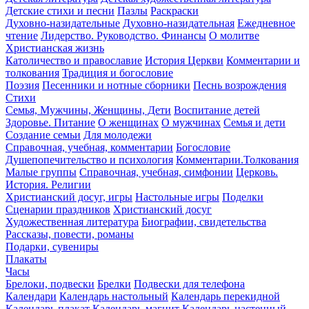
Детские стихи и песни
Пазлы
Раскраски
Духовно-назидательные
Духовно-назидательная
Ежедневное
чтение
Лидерство. Руководство. Финансы
О молитве
Христианская жизнь
Католичество и православие
История Церкви
Комментарии и
толкования
Традиция и богословие
Поэзия
Песенники и нотные сборники
Песнь возрождения
Стихи
Семья, Мужчины, Женщины, Дети
Воспитание детей
Здоровье. Питание
О женщинах
О мужчинах
Семья и дети
Создание семьи
Для молодежи
Справочная, учебная, комментарии
Богословие
Душепопечительство и психология
Комментарии.Толкования
Малые группы
Справочная, учебная, симфонии
Церковь.
История. Религии
Христианский досуг, игры
Настольные игры
Поделки
Сценарии праздников
Христианский досуг
Художественная литература
Биографии, свидетельства
Рассказы, повести, романы
Подарки, сувениры
Плакаты
Часы
Брелоки, подвески
Брелки
Подвески для телефона
Календари
Календарь настольный
Календарь перекидной
Календарь плакат
Календарь-магнит
Календарь настенный