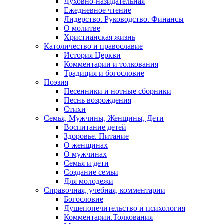
Духовно-назидательная
Ежедневное чтение
Лидерство. Руководство. Финансы
О молитве
Христианская жизнь
Католичество и православие
История Церкви
Комментарии и толкования
Традиция и богословие
Поэзия
Песенники и нотные сборники
Песнь возрождения
Стихи
Семья, Мужчины, Женщины, Дети
Воспитание детей
Здоровье. Питание
О женщинах
О мужчинах
Семья и дети
Создание семьи
Для молодежи
Справочная, учебная, комментарии
Богословие
Душепопечительство и психология
Комментарии.Толкования