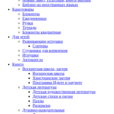
Новый Завет, Псалтырь, книги Библии
Библии на иностранных языках
Канцтовары
Блокноты
Ежедневники
Ручки
Тетради
Блокноты квадратные
Для детей
Развивающие игрушки
Сортеры
Стульчики для кормления
Игрушки
Автокресла
Книги
Воскресная школа, лагеря
Воскресная школа
Христианские лагеря
Программа Идите и научите
Детская литература
Детская художественная литература
Детские стихи и песни
Пазлы
Раскраски
Духовно-назидательные