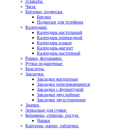
Плакаты
Часы
Брелоки, подвески
Брелки
Подвески для телефона
Календари
Календарь настольный
Календарь перекидной
Календарь плакат
Календарь-магнит
Календарь настенный
Рамки, фоторамки
Ручки подарочные
Браслеты
Закладки
Закладки магнитные
Закладки переливающиеся
Закладки с фурнитурой
Закладки двуслойные
Закладки двухсторонние
Значки
Зеркальце для сумки
Керамика, сервизы, посуда
Чашки
Картины, панно, таблички