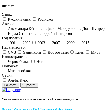
Фильтр
Язык:
Русский язык
Російскої
Автор:
Александра Кёниг
Джош Макдауэлл
Дон Шмирер
Карла Стивенс
Лоррейн Питерсон
Год издания:
1991
2002
2003
2007
2009
2015
Издательство:
CVB
Samenkorn
Доброе семя
Киев
Мирт
Иллюстрации:
Черно-белые
Нет
Обложка:
Мягкая обложка
Серия:
Альфа Курс
Уважаемые посетители нашего сайта мы находимся
Одесса Добровольского 152А Христианский Дом Книги