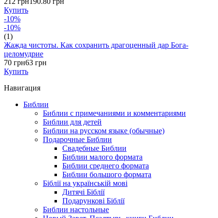
212 грн
190.80 грн
Купить
-10%
-10%
(1)
Жажда чистоты. Как сохранить драгоценный дар Бога-
целомудрие
70 грн
63 грн
Купить
Навигация
Библии
Библии с примечаниями и комментариями
Библии для детей
Библии на русском языке (обычные)
Подарочные Библии
Свадебные Библии
Библии малого формата
Библии среднего формата
Библии большого формата
Біблії на українській мові
Дитячі Біблії
Подарункові Біблії
Библии настольные