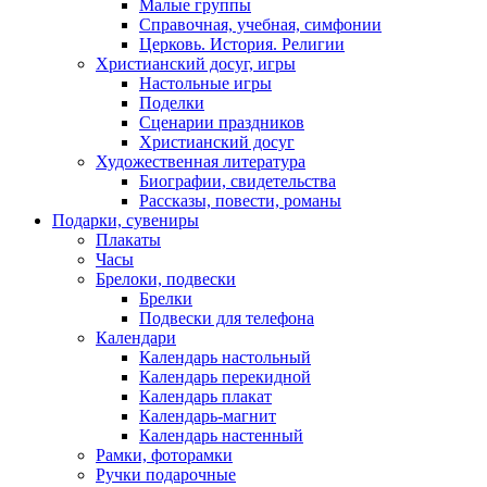
Малые группы
Справочная, учебная, симфонии
Церковь. История. Религии
Христианский досуг, игры
Настольные игры
Поделки
Сценарии праздников
Христианский досуг
Художественная литература
Биографии, свидетельства
Рассказы, повести, романы
Подарки, сувениры
Плакаты
Часы
Брелоки, подвески
Брелки
Подвески для телефона
Календари
Календарь настольный
Календарь перекидной
Календарь плакат
Календарь-магнит
Календарь настенный
Рамки, фоторамки
Ручки подарочные