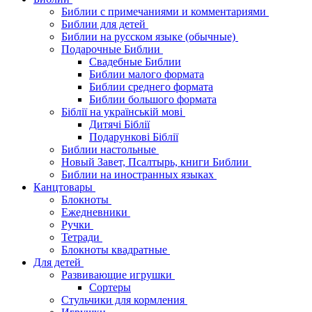
Библии с примечаниями и комментариями
Библии для детей
Библии на русском языке (обычные)
Подарочные Библии
Свадебные Библии
Библии малого формата
Библии среднего формата
Библии большого формата
Біблії на українській мові
Дитячі Біблії
Подарункові Біблії
Библии настольные
Новый Завет, Псалтырь, книги Библии
Библии на иностранных языках
Канцтовары
Блокноты
Ежедневники
Ручки
Тетради
Блокноты квадратные
Для детей
Развивающие игрушки
Сортеры
Стульчики для кормления