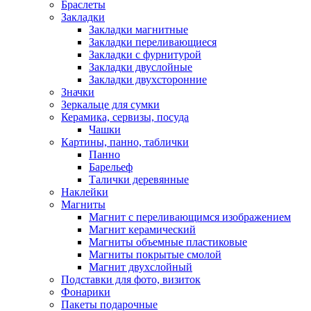
Браслеты
Закладки
Закладки магнитные
Закладки переливающиеся
Закладки с фурнитурой
Закладки двуслойные
Закладки двухсторонние
Значки
Зеркальце для сумки
Керамика, сервизы, посуда
Чашки
Картины, панно, таблички
Панно
Барельеф
Талички деревянные
Наклейки
Магниты
Магнит с переливающимся изображением
Магнит керамический
Магниты объемные пластиковые
Магниты покрытые смолой
Магнит двухслойный
Подставки для фото, визиток
Фонарики
Пакеты подарочные