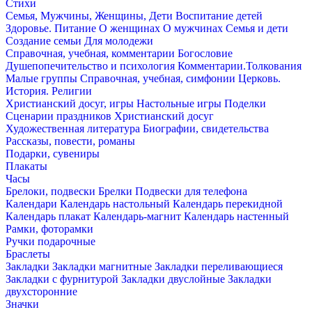
Стихи
Семья, Мужчины, Женщины, Дети
Воспитание детей
Здоровье. Питание
О женщинах
О мужчинах
Семья и дети
Создание семьи
Для молодежи
Справочная, учебная, комментарии
Богословие
Душепопечительство и психология
Комментарии.Толкования
Малые группы
Справочная, учебная, симфонии
Церковь.
История. Религии
Христианский досуг, игры
Настольные игры
Поделки
Сценарии праздников
Христианский досуг
Художественная литература
Биографии, свидетельства
Рассказы, повести, романы
Подарки, сувениры
Плакаты
Часы
Брелоки, подвески
Брелки
Подвески для телефона
Календари
Календарь настольный
Календарь перекидной
Календарь плакат
Календарь-магнит
Календарь настенный
Рамки, фоторамки
Ручки подарочные
Браслеты
Закладки
Закладки магнитные
Закладки переливающиеся
Закладки с фурнитурой
Закладки двуслойные
Закладки
двухсторонние
Значки