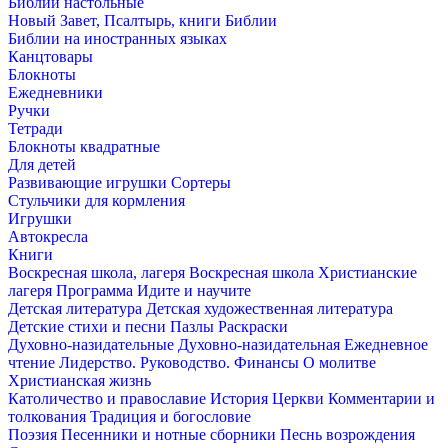
Библии настольные
Новый Завет, Псалтырь, книги Библии
Библии на иностранных языках
Канцтовары
Блокноты
Ежедневники
Ручки
Тетради
Блокноты квадратные
Для детей
Развивающие игрушки
Сортеры
Стульчики для кормления
Игрушки
Автокресла
Книги
Воскресная школа, лагеря
Воскресная школа
Христианские
лагеря
Программа Идите и научите
Детская литература
Детская художественная литература
Детские стихи и песни
Пазлы
Раскраски
Духовно-назидательные
Духовно-назидательная
Ежедневное
чтение
Лидерство. Руководство. Финансы
О молитве
Христианская жизнь
Католичество и православие
История Церкви
Комментарии и
толкования
Традиция и богословие
Поэзия
Песенники и нотные сборники
Песнь возрождения