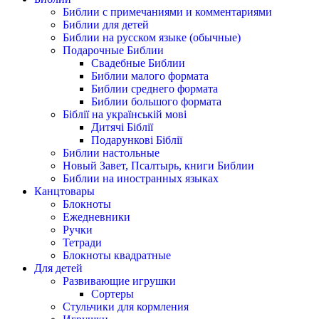
Библии с примечаниями и комментариями
Библии для детей
Библии на русском языке (обычные)
Подарочные Библии
Свадебные Библии
Библии малого формата
Библии среднего формата
Библии большого формата
Біблії на українській мові
Дитячі Біблії
Подарункові Біблії
Библии настольные
Новый Завет, Псалтырь, книги Библии
Библии на иностранных языках
Канцтовары
Блокноты
Ежедневники
Ручки
Тетради
Блокноты квадратные
Для детей
Развивающие игрушки
Сортеры
Стульчики для кормления