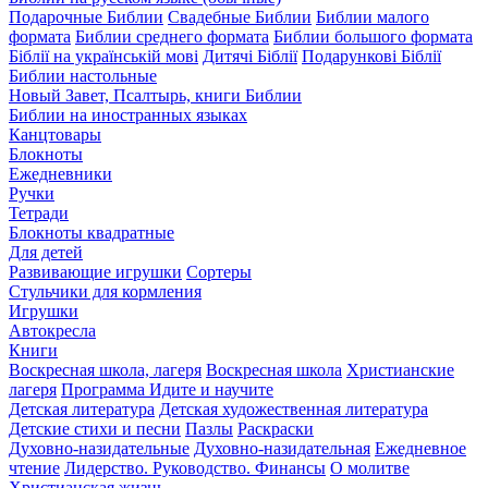
Подарочные Библии
Свадебные Библии
Библии малого
формата
Библии среднего формата
Библии большого формата
Біблії на українській мові
Дитячі Біблії
Подарункові Біблії
Библии настольные
Новый Завет, Псалтырь, книги Библии
Библии на иностранных языках
Канцтовары
Блокноты
Ежедневники
Ручки
Тетради
Блокноты квадратные
Для детей
Развивающие игрушки
Сортеры
Стульчики для кормления
Игрушки
Автокресла
Книги
Воскресная школа, лагеря
Воскресная школа
Христианские
лагеря
Программа Идите и научите
Детская литература
Детская художественная литература
Детские стихи и песни
Пазлы
Раскраски
Духовно-назидательные
Духовно-назидательная
Ежедневное
чтение
Лидерство. Руководство. Финансы
О молитве
Христианская жизнь