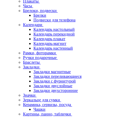
Плакаты
Часы
Брелоки, подвески
Брелки
Подвески для телефона
Календари
Календарь настольный
Календарь перекидной
Календарь плакат
Календарь-магнит
Календарь настенный
Рамки, фоторамки
Ручки подарочные
Браслеты
Закладки
Закладки магнитные
Закладки переливающиеся
Закладки с фурнитурой
Закладки двуслойные
Закладки двухсторонние
Значки
Зеркальце для сумки
Керамика, сервизы, посуда
Чашки
Картины, панно, таблички