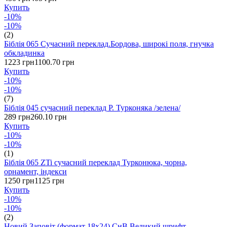
Купить
-10%
-10%
(2)
Біблія 065 Сучасний переклад.Бордова, широкі поля, гнучка
обкладинка
1223 грн
1100.70 грн
Купить
-10%
-10%
(7)
Біблія 045 сучасний переклад Р. Турконяка /зелена/
289 грн
260.10 грн
Купить
-10%
-10%
(1)
Біблія 065 ZTi сучасний переклад Турконюка, чорна,
орнамент, індекси
1250 грн
1125 грн
Купить
-10%
-10%
(2)
Новий Заповіт (формат 18х24) СнВ Великий шрифт