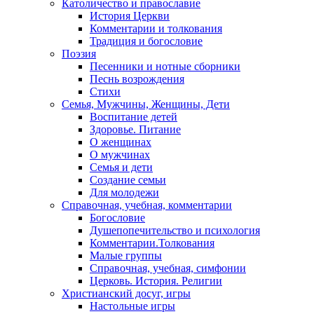
Католичество и православие
История Церкви
Комментарии и толкования
Традиция и богословие
Поэзия
Песенники и нотные сборники
Песнь возрождения
Стихи
Семья, Мужчины, Женщины, Дети
Воспитание детей
Здоровье. Питание
О женщинах
О мужчинах
Семья и дети
Создание семьи
Для молодежи
Справочная, учебная, комментарии
Богословие
Душепопечительство и психология
Комментарии.Толкования
Малые группы
Справочная, учебная, симфонии
Церковь. История. Религии
Христианский досуг, игры
Настольные игры