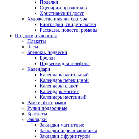
Поделки
Сценарии праздников
Христианский досуг
Художественная литература
Биографии, свидетельства
Рассказы, повести, романы
Подарки, сувениры
Плакаты
Часы
Брелоки, подвески
Брелки
Подвески для телефона
Календари
Календарь настольный
Календарь перекидной
Календарь плакат
Календарь-магнит
Календарь настенный
Рамки, фоторамки
Ручки подарочные
Браслеты
Закладки
Закладки магнитные
Закладки переливающиеся
Закладки с фурнитурой