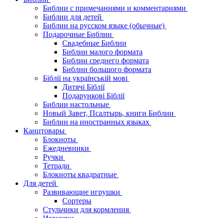
Библии с примечаниями и комментариями
Библии для детей
Библии на русском языке (обычные)
Подарочные Библии
Свадебные Библии
Библии малого формата
Библии среднего формата
Библии большого формата
Біблії на українській мові
Дитячі Біблії
Подарункові Біблії
Библии настольные
Новый Завет, Псалтырь, книги Библии
Библии на иностранных языках
Канцтовары
Блокноты
Ежедневники
Ручки
Тетради
Блокноты квадратные
Для детей
Развивающие игрушки
Сортеры
Стульчики для кормления