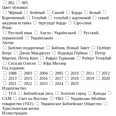
062
065
Цвет обложки:
Чёрный
Зелёный
Синий
Бордо
Белый
Коричневый
Голубой
голубой с картинкой
серый
ажурная вставка
бургунді/ бордо
Сіро-синя
Язык:
Русский язык
Англо - Український
Русский,
украинский
Українською
Автор:
Библии подарочные
Библия, Новый Завет
Гилберт
Беерс
Джош Макдауэлл
Надежда Гербиш
Петер
Мартин, Петер Кент
Рафаїл Турконяк
Роберт Уілоубай
Сесилія Олесен
Юра Миллер
Год издания:
1988
2003
2004
2005
2010
2011
2012
2013
2015
2016
2017
2018
2019
2020
2021
2022
2023
2024
2025
Издательство:
TGS
Библейская лига
Золотой город
Канада
САМ
Свет на Востоке
УБО
Українське біблійне
товариство (УБТ)
Украинское Библейское Общество
Христианская жизнь
Иллюстрации: