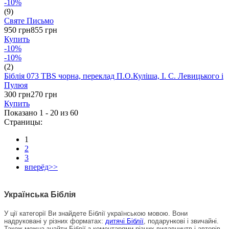
-10%
(9)
Святе Письмо
950 грн
855 грн
Купить
-10%
-10%
(2)
Біблія 073 TBS чорна, переклад П.О.Куліша, І. С. Левицького і
Пулюя
300 грн
270 грн
Купить
Показано 1 - 20 из
60
Страницы:
1
2
3
вперёд>>
Українська Біблія
У ції категорії Ви знайдете Біблії українською мовою. Вони
надруковані у різних форматах:
дитячі Біблії
, подарункові і звичайні.
Також можна знайти Біблії з коментарями різних видавництв і авторів.