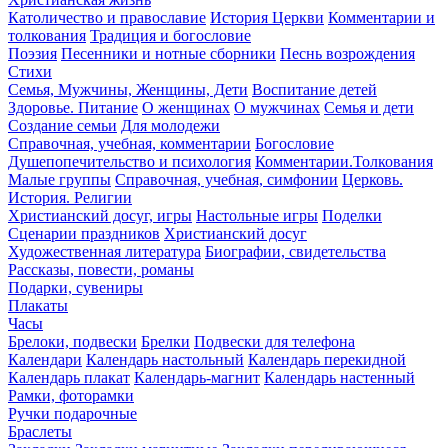
Католичество и православие
История Церкви
Комментарии и
толкования
Традиция и богословие
Поэзия
Песенники и нотные сборники
Песнь возрождения
Стихи
Семья, Мужчины, Женщины, Дети
Воспитание детей
Здоровье. Питание
О женщинах
О мужчинах
Семья и дети
Создание семьи
Для молодежи
Справочная, учебная, комментарии
Богословие
Душепопечительство и психология
Комментарии.Толкования
Малые группы
Справочная, учебная, симфонии
Церковь.
История. Религии
Христианский досуг, игры
Настольные игры
Поделки
Сценарии праздников
Христианский досуг
Художественная литература
Биографии, свидетельства
Рассказы, повести, романы
Подарки, сувениры
Плакаты
Часы
Брелоки, подвески
Брелки
Подвески для телефона
Календари
Календарь настольный
Календарь перекидной
Календарь плакат
Календарь-магнит
Календарь настенный
Рамки, фоторамки
Ручки подарочные
Браслеты