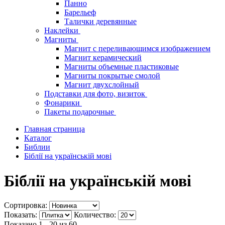
Панно
Барельеф
Талички деревянные
Наклейки
Магниты
Магнит с переливающимся изображением
Магнит керамический
Магниты объемные пластиковые
Магниты покрытые смолой
Магнит двухслойный
Подставки для фото, визиток
Фонарики
Пакеты подарочные
Главная страница
Каталог
Библии
Біблії на українській мові
Біблії на українській мові
Сортировка:
Показать:
Количество:
Показано 1 - 20 из
60