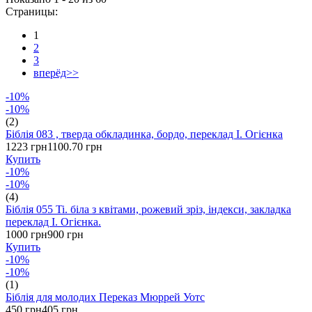
Страницы:
1
2
3
вперёд>>
-10%
-10%
(2)
Біблія 083 , тверда обкладинка, бордо, переклад І. Огієнка
1223 грн
1100.70 грн
Купить
-10%
-10%
(4)
Біблія 055 Ti. біла з квітами, рожевий зріз, індекси, закладка
переклад І. Огієнка.
1000 грн
900 грн
Купить
-10%
-10%
(1)
Біблія для молодих Переказ Мюррей Уотс
450 грн
405 грн