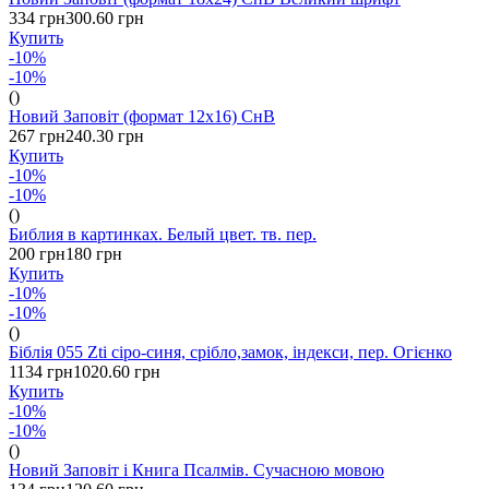
334 грн
300.60 грн
Купить
-10%
-10%
()
Новий Заповіт (формат 12х16) СнВ
267 грн
240.30 грн
Купить
-10%
-10%
()
Библия в картинках. Белый цвет. тв. пер.
200 грн
180 грн
Купить
-10%
-10%
()
Біблія 055 Zti сіро-синя, срібло,замок, індекси, пер. Огієнко
1134 грн
1020.60 грн
Купить
-10%
-10%
()
Новий Заповіт і Книга Псалмів. Сучасною мовою