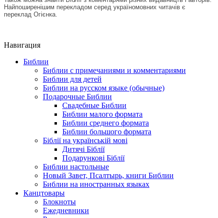
Найпоширенішим перекладом серед україномовних читачів є
переклад Огієнка.
Навигация
Библии
Библии с примечаниями и комментариями
Библии для детей
Библии на русском языке (обычные)
Подарочные Библии
Свадебные Библии
Библии малого формата
Библии среднего формата
Библии большого формата
Біблії на українській мові
Дитячі Біблії
Подарункові Біблії
Библии настольные
Новый Завет, Псалтырь, книги Библии
Библии на иностранных языках
Канцтовары
Блокноты
Ежедневники