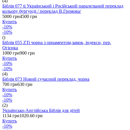
(4)
Біблія 077 ti Український і Російський паралельний переклад
кольору бургунді / переклад В.Громова/
5000 грн
4500 грн
Купить
-10%
-10%
()
Біблія 055 ZTi чорна з орнаментом,замок, індекси, пер.
Огієнка
1000 грн
900 грн
Купить
-10%
-10%
(4)
Біблія 073 Новий сучасний переклад, чорна
700 грн
630 грн
Купить
-10%
-10%
(2)
Українсько-Англійська Біблія для дітей
1134 грн
1020.60 грн
Купить
-10%