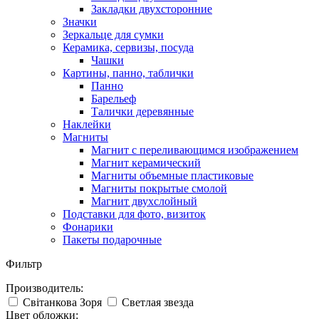
Закладки двухсторонние
Значки
Зеркальце для сумки
Керамика, сервизы, посуда
Чашки
Картины, панно, таблички
Панно
Барельеф
Талички деревянные
Наклейки
Магниты
Магнит с переливающимся изображением
Магнит керамический
Магниты объемные пластиковые
Магниты покрытые смолой
Магнит двухслойный
Подставки для фото, визиток
Фонарики
Пакеты подарочные
Фильтр
Производитель:
Світанкова Зоря
Светлая звезда
Цвет обложки: