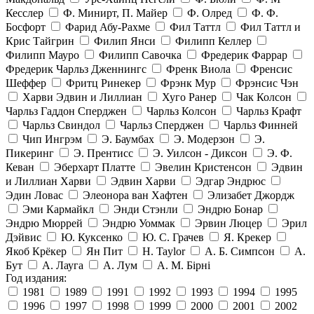
Кесслер
Ф. Минирт, П. Майер
Ф. Олред
Ф. Ф.
Босфорт
Фарид Абу-Рахме
Фил Таттл
Фил Таттл и
Крис Тайгрин
Филип Янси
Филипп Келлер
Филипп Мауро
Филипп Савочка
Фредерик Фаррар
Фредерик Чарльз Дженнингс
Френк Виола
Френсис
Шеффер
Фритц Ринекер
Фрэнк Мур
Фрэнсис Чэн
Харви Эдвин и Лиллиан
Хуго Ранер
Чак Колсон
Чарльз Гаддон Сперджен
Чарльз Колсон
Чарльз Крафт
Чарльз Свиндол
Чарльз Сперджен
Чарльз Финней
Чип Ингрэм
Э. Баумбах
Э. Модерзон
Э.
Пикеринг
Э. Прентисс
Э. Уилсон - Диксон
Э. Ф.
Кеван
Эберхарт Платте
Эвелин Кристенсон
Эдвин
и Лиллиан Харви
Эдвин Харви
Эдгар Эндрюс
Эдин Ловас
Элеонора ван Хафтен
Элизабет Джордж
Эми Кармайкл
Энди Стэнли
Эндрю Бонар
Эндрю Мюррей
Эндрю Уоммак
Эрвин Люцер
Эрил
Дэйвис
Ю. Куксенко
Ю. С. Грачев
Я. Крекер
Якоб Крёкер
Ян Пит
H. Taylor
А. Б. Симпсон
А.
Бут
А. Лауга
А. Лум
А. М. Бірні
Год издания:
1981
1989
1991
1992
1993
1994
1995
1996
1997
1998
1999
2000
2001
2002