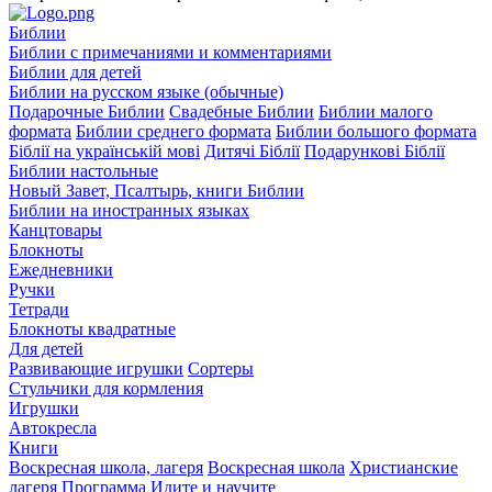
Библии
Библии с примечаниями и комментариями
Библии для детей
Библии на русском языке (обычные)
Подарочные Библии
Свадебные Библии
Библии малого
формата
Библии среднего формата
Библии большого формата
Біблії на українській мові
Дитячі Біблії
Подарункові Біблії
Библии настольные
Новый Завет, Псалтырь, книги Библии
Библии на иностранных языках
Канцтовары
Блокноты
Ежедневники
Ручки
Тетради
Блокноты квадратные
Для детей
Развивающие игрушки
Сортеры
Стульчики для кормления
Игрушки
Автокресла
Книги
Воскресная школа, лагеря
Воскресная школа
Христианские
лагеря
Программа Идите и научите