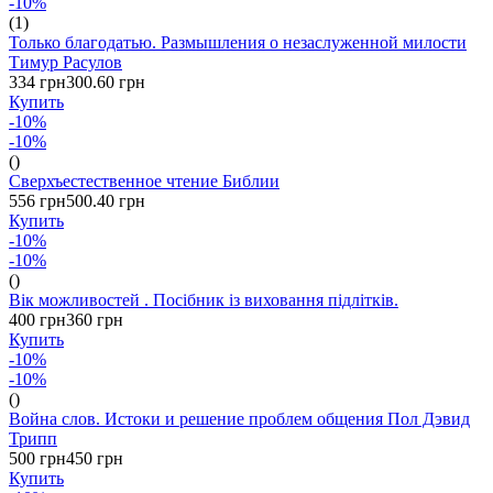
-10%
(1)
Только благодатью. Размышления о незаслуженной милости
Тимур Расулов
334 грн
300.60 грн
Купить
-10%
-10%
()
Сверхъестественное чтение Библии
556 грн
500.40 грн
Купить
-10%
-10%
()
Вік можливостей . Посібник із виховання підлітків.
400 грн
360 грн
Купить
-10%
-10%
()
Война слов. Истоки и решение проблем общения Пол Дэвид
Трипп
500 грн
450 грн
Купить