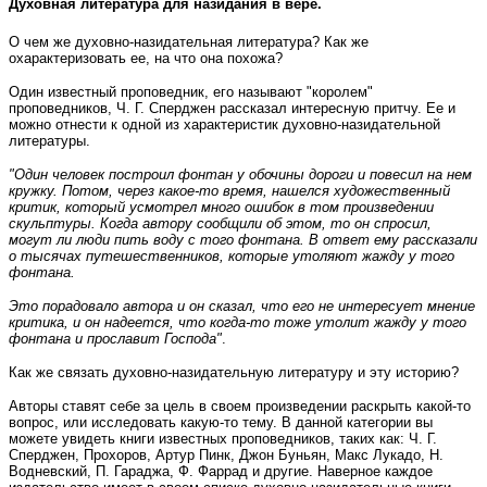
Духовная литература для назидания в вере.
О чем же духовно-назидательная литература? Как же
охарактеризовать ее, на что она похожа?
Один известный проповедник, его называют "королем"
проповедников, Ч. Г. Сперджен рассказал интересную притчу. Ее и
можно отнести к одной из характеристик духовно-назидательной
литературы.
"Один человек построил фонтан у обочины дороги и повесил на нем
кружку. Потом, через какое-то время, нашелся художественный
критик, который усмотрел много ошибок в том произведении
скульптуры. Когда автору сообщили об этом, то он спросил,
могут ли люди пить воду с того фонтана. В ответ ему рассказали
о тысячах путешественников, которые утоляют жажду у того
фонтана.
Это порадовало автора и он сказал, что его не интересует мнение
критика, и он надеется, что когда-то тоже утолит жажду у того
фонтана и прославит Господа"
.
Как же связать духовно-назидательную литературу и эту историю?
Авторы ставят себе за цель в своем произведении раскрыть какой-то
вопрос, или исследовать какую-то тему. В данной категории вы
можете увидеть книги известных проповедников, таких как: Ч. Г.
Сперджен, Прохоров, Артур Пинк, Джон Буньян, Макс Лукадо, Н.
Водневский, П. Гараджа, Ф. Фаррад и другие. Наверное каждое