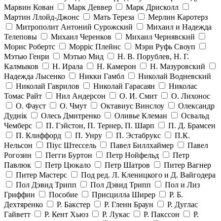
Марвин Кован
Марк Деввер
Марк Дрисколл
Мартин Ллойд-Джонс
Мать Тереза
Мерлин Каротерз
Митрополит Антоний Сурожский
Михаил и Надежда
Телеповы
Михаил Черенков
Михаил Чернявский
Морис Робертс
Морріс Плейнс
Мэри Руфь Своуп
Мэтью Генри
Мэтью Мид
Н. В. Порублев, Н. Г.
Калмыков
Н. Ирала
Н. Камерон
Н. Мазуровский
Надежда Лысенко
Никки Гамбл
Николай Водневский
Николай Гаврилов
Николай Гарасаян
Николас
Томас Райт
Нил Андерсон
О. И. Смит
О. Лихонос
О. Фауст
О. Чмут
Октавиус Винслоу
Олександр
Дуднік
Олесь Дмитренко
Оливье Клеман
Освальд
Чемберс
П. Гэйстон, П. Тернер, П. Шарп
П. Д. Брамсен
П. Клиффорд
П. Унру
П. Эстабрукс
П.К.
Нельсон
Піус Штессель
Павел Биллхаймер
Павел
Рогозин
Пегги Буртон
Петр Нойфельд
Петр
Павлюк
Петр Цюкало
Петр Шатров
Питер Вагнер
Питер Мастерс
Под ред. Л. Кленицкого и Д. Вайгодера
Пол Дэвид Трипп
Пол Дэвид Трипп
Пол и Лиз
Гриффин
Пособие
Присцилла Ширер
Р. Б.
Дехтяренко
Р. Бакстер
Р. Гленн Браун
Р. Дуглас
Гайветт
Р. Кент Хьюз
Р. Лукас
Р. Пакссон
Р.