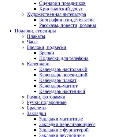
Сценарии праздников
Христианский досуг
Художественная литература
Биографии, свидетельства
Рассказы, повести, романы
Подарки, сувениры
Плакаты
Часы
Брелоки, подвески
Брелки
Подвески для телефона
Календари
Календарь настольный
Календарь перекидной
Календарь плакат
Календарь-магнит
Календарь настенный
Рамки, фоторамки
Ручки подарочные
Браслеты
Закладки
Закладки магнитные
Закладки переливающиеся
Закладки с фурнитурой
Закладки двуслойные