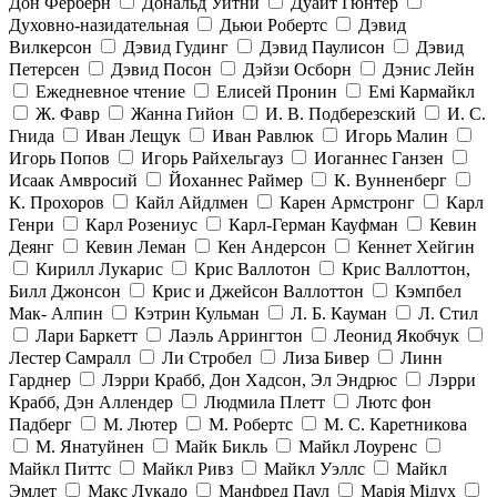
Дон Ферберн
Дональд Уитни
Дуайт Гюнтер
Духовно-назидательная
Дьюи Робертс
Дэвид
Вилкерсон
Дэвид Гудинг
Дэвид Паулисон
Дэвид
Петерсен
Дэвид Посон
Дэйзи Осборн
Дэнис Лейн
Ежедневное чтение
Елисей Пронин
Емі Кармайкл
Ж. Фавр
Жанна Гийон
И. В. Подберезский
И. С.
Гнида
Иван Лещук
Иван Равлюк
Игорь Малин
Игорь Попов
Игорь Райхельгауз
Иоганнес Ганзен
Исаак Амвросий
Йоханнес Раймер
К. Вунненберг
К. Прохоров
Кайл Айдлмен
Карен Армстронг
Карл
Генри
Карл Розениус
Карл-Герман Кауфман
Кевин
Деянг
Кевин Леман
Кен Андерсон
Кеннет Хейгин
Кирилл Лукарис
Крис Валлотон
Крис Валлоттон,
Билл Джонсон
Крис и Джейсон Валлоттон
Кэмпбел
Мак- Алпин
Кэтрин Кульман
Л. Б. Кауман
Л. Стил
Лари Баркетт
Лаэль Аррингтон
Леонид Якобчук
Лестер Самралл
Ли Стробел
Лиза Бивер
Линн
Гарднер
Лэрри Крабб, Дон Хадсон, Эл Эндрюс
Лэрри
Крабб, Дэн Аллендер
Людмила Плетт
Лютс фон
Падберг
М. Лютер
М. Робертс
М. С. Каретникова
М. Янатуйнен
Майк Бикль
Майкл Лоуренс
Майкл Питтс
Майкл Ривз
Майкл Уэллс
Майкл
Эмлет
Макс Лукадо
Манфред Паул
Марія Мідух