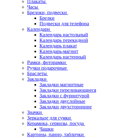
Плакаты
Часы
Брелоки, подвески
Брелки
Подвески для телефона
Календари
Календарь настольный
Календарь перекидной
Календарь плакат
Календарь-магнит
Календарь настенный
Рамки, фоторамки
Ручки подарочные
Браслеты
Закладки
Закладки магнитные
Закладки переливающиеся
Закладки с фурнитурой
Закладки двуслойные
Закладки двухсторонние
Значки
Зеркальце для сумки
Керамика, сервизы, посуда
Чашки
Картины, панно, таблички