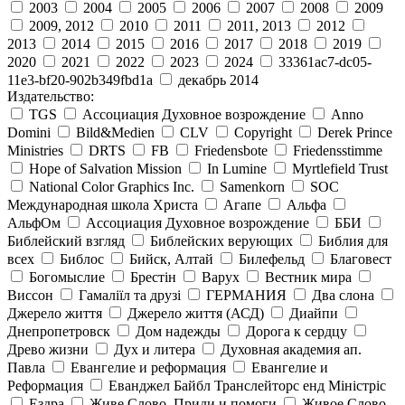
2003
2004
2005
2006
2007
2008
2009
2009, 2012
2010
2011
2011, 2013
2012
2013
2014
2015
2016
2017
2018
2019
2020
2021
2022
2023
2024
33361ac7-dc05-
11e3-bf20-902b349fbd1a
декабрь 2014
Издательство:
TGS
Ассоциация Духовное возрождение
Anno
Domini
Bild&Medien
CLV
Copyright
Derek Prince
Ministries
DRTS
FB
Friedensbote
Friedensstimme
Hope of Salvation Mission
In Lumine
Myrtlefield Trust
National Color Graphics Inc.
Samenkorn
SOC
Международная школа Христа
Агапе
Альфа
АльфОм
Ассоциация Духовное возрождение
ББИ
Библейский взгляд
Библейских верующих
Библия для
всех
Библос
Бийск, Алтай
Билефельд
Благовест
Богомыслие
Брестін
Варух
Вестник мира
Виссон
Гамаліїл та друзі
ГЕРМАНИЯ
Два слона
Джерело життя
Джерело життя (АСД)
Диайпи
Днепропетровск
Дом надежды
Дорога к сердцу
Древо жизни
Дух и литера
Духовная академия ап.
Павла
Евангелие и реформация
Евангелие и
Реформация
Еванджел Байбл Транслейторс енд Міністріс
Ездра
Живе Слово, Приди и помоги
Живое Слово