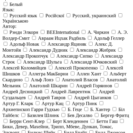
Белый
Язык:
Русский язык
Російскої
Русский, украинский
Українською
Автор:
Рэнди Элкорн
BEEInternational
А. Чиркин
А. Э.
Волдер-Смит
Авраам Ицхак Радбиль
Адольф Геллер
Адольф Новак
Алєксандр Яциняк
Алекс Д.
Монтойя
Александр Дудник
Александр Жибрик
Александр Прокопчук
Александр Сипко
Александр
Строк
Александр Шульга
Александр Ючковский
Алексей Коломийцев
Алексей Прокопенко
Алексей
Шишков
Аллегра МакБирни
Аллен Хант
Альберт
Скардино
Альф Лонэ
Анатолий Власов
Анатолий
Мельник
Анатолий Шкарин
Андрей Горяинов
Андрей Десницкий
Андрей Лаврентюк
Андрей
Суздальцев
Андрей Тавров
Андрей Цыганков
Артур Г. Кларк
Артур Кац
Артур Пинк
Архиепископ Гарри Гудхью
Б. Геце
Б. Хантер
Біл
Тайбелс
Базилея Шлинк
Бев Десалво
Бергер Фритц
Берри Сент-Клер
Берт Кленденнен
Бетти Гаш
Бики, Девер, Махейни, Трипп, Мбеве, Дункан, Томас,
Элсворт
Билкис Шейк
Билл Брайт
Билл Джонсон