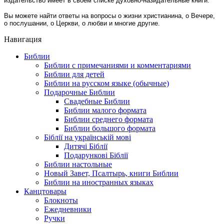
издательство имеет в своем списке духовно-назидательные книги.
Вы можете найти ответы на вопросы о жизни христианина, о Вечере,
о послушании, о Церкви, о любви и многие другие.
Навигация
Библии
Библии с примечаниями и комментариями
Библии для детей
Библии на русском языке (обычные)
Подарочные Библии
Свадебные Библии
Библии малого формата
Библии среднего формата
Библии большого формата
Біблії на українській мові
Дитячі Біблії
Подарункові Біблії
Библии настольные
Новый Завет, Псалтырь, книги Библии
Библии на иностранных языках
Канцтовары
Блокноты
Ежедневники
Ручки