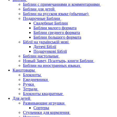
Библии с примечаниями и комментариями
Библии для детей
Библии на русском языке (обычные)
Подарочные Библии
Свадебные Библии
Библии малого формата
Библии среднего формата
Библии большого формата
Біблії на українській мові
Дитячі Біблії
Подарункові Біблії
Библии настольные
Новый Завет, Псалтырь, книги Библии
Библии на иностранных языках
Канцтовары
Блокноты
Ежедневники
Ручки
Тетради
Блокноты квадратные
Для детей
Развивающие игрушки
Сортеры
Стульчики для кормления