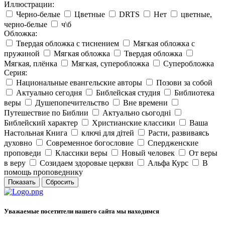
Иллюстрации:
Черно-белые
Цветные
DRTS
Нет
цветные,
черно-белые
ч\б
Обложка:
Твердая обложка с тиснением
Мягкая обложка с
пружиной
Мягкая обложка
Твердая обложка
Мягкая, плёнка
Мягкая, суперобложка
Суперобложка
Серия:
Национальные евангельские авторы
Позови за собой
Актуально сегодня
Библейская студия
Библиотека
веры
Душепопечительство
Вне времени
Путешествие по Библии
Актуально сьогодні
Библейский характер
Христианские классики
Ваша
Настольная Книга
ключі для дітей
Расти, развиваясь
духовно
Современное богословие
Спердженские
проповеди
Классики веры
Новый человек
От веры
в веру
Созидаем здоровые церкви
Альфа Курс
В
помощь проповеднику
Уважаемые посетители нашего сайта мы находимся