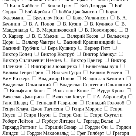
Билл Хайбелс
Билли Грэм
Боб Джордж
Боб
Сордж
Боб Фрейли
Бобби Джеймисон
Борис
Зудерманн
Браунлоу Норт
Брюс Уилкинсон
В. А.
Бачинин
В. А. Попов
В. Кузин
В. Куликов
В.
Макдональд
В. Марцинковский
В. Новомирова
В.
О. Карвер
В. С. Мысин
Валерий Кесов
Вальдемар
Цорн
Вальтер Чантри
Василий Крапивницкий
Василий Трубчик
Вера Кушнир
Вернер Гитт
Виктор Копец
Виктор Коструб
Виктор Манжул
Виктор Силивеевич Немцев
Виктор Цангер
Виктор
Шлёнкин
Виктория Любащенко
Вильгельм Буш
Вильям Генри Грин
Вильям Гутри
Вильям Ромейн
Вим Риткерк
Владимир Попов
Владислав Бачинин
Владислав Ольховский
Владислав Сергеевич Ольховский
Вольфганг Бюнэ
Вольфганг Кюне
Вурдо Кролл
Вячеслав Дмитриев
Вячеслав Когут
Г.А. Айронсайд
Ганс Шварц
Геннадий Гаврилов
Геннадий Гололоб
Генри Клауд, Джон Таунсенд
Генри Моррис
Генри
Ноуен
Генри Ноуэн
Генри Син
Генри Скугал и
Роберт Лейтон
Герберт Янтцен
Гергард Вельк
Герхард Реттинг
Гораций Бонар
Гордон Фи
Гордон
Линдси
Гордон Макдональд
Грег Гилберт
Грегори