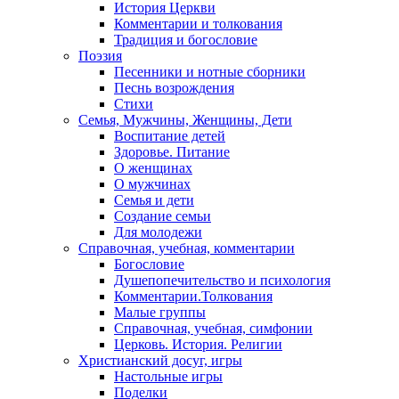
История Церкви
Комментарии и толкования
Традиция и богословие
Поэзия
Песенники и нотные сборники
Песнь возрождения
Стихи
Семья, Мужчины, Женщины, Дети
Воспитание детей
Здоровье. Питание
О женщинах
О мужчинах
Семья и дети
Создание семьи
Для молодежи
Справочная, учебная, комментарии
Богословие
Душепопечительство и психология
Комментарии.Толкования
Малые группы
Справочная, учебная, симфонии
Церковь. История. Религии
Христианский досуг, игры
Настольные игры
Поделки