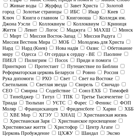
Живые воды
Журфод
Завет Христа
Золотой
город
Золотые страницы
ИБС
Икар
Киев
Ключ
Книги о главном
Книгоноша
Колледж им.
Джона Уэсли
Коллоквиум
Коллоквиум
Криниця
Життя
Левит
Логос
Маджуга
МАХШ
Минск
Мирт
Миссия Восток-Запад
Миссия Радуга
Миссия Вестник Мира
МОБ
Молодежь для Христа
Нард
Нард (Киев)
Нова надія
Оазис
Обетование
миру
Одесса
От сердца к сердцу - ВЕ
Паолине
ПИЕЛ
Пилигрим
Посох
Приди и помоги
Принткроп
Протестант
Путешествие по Библии
Реформаторская церковь Беларуси
Ровно
Россия
Рука допомоги
РХО
Свет
Свет на Востоке
Светильник
Светлая звезда
Свирель
Свичадо
СЕО
Смирна
Содействие
Союз ЕХБ
Тимофей
Тинейджер
Титул
ТПК
Третье Тысячелетие
Триада
Тюльпан
УЄТС
Фарес
Феникс
ФОП
Моляр
Францисканцев
Фриденсботе
Харви
ХББ
ХВЕ Мир
ХГЭУ
ХНАЦ
Христианская жизнь
Христианская Заря
Христианское просвещение
Християнське життя
Христофор
Центр Агапе
Церковь Пробуждение
ЦХЖУ
Шандал
Эксмо