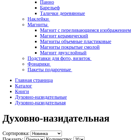
Панно
Барельеф
Талички деревянные
Наклейки
Магниты
Магнит с переливающимся изображением
Магнит керамический
Магниты объемные пластиковые
Магниты покрытые смолой
Магнит двухслойный
Подставки для фото, визиток
Фонарики
Пакеты подарочные
Главная страница
Каталог
Книги
Духовно-назидательные
Духовно-назидательная
Духовно-назидательная
Сортировка:
Показать:
Количество: