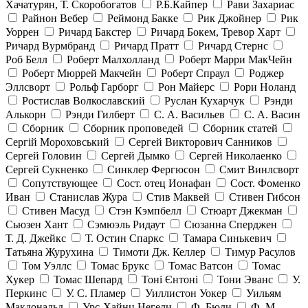
Хачатурян, Т. Скоробогатов
Р.Б.Кайпер
Рави Захариас
Райнон Вебер
Реймонд Бакке
Рик Джойнер
Рик
Уоррен
Ричард Бакстер
Ричард Бокем, Тревор Харт
Ричард Вурмбранд
Ричард Пратт
Ричард Стернс
Роб Белл
Роберт Малхолланд
Роберт Марри МакЧейн
Роберт Мюррей Макчейн
Роберт Спраул
Роджер
Эллсворт
Рольф Гарборг
Рон Майерс
Рори Ноланд
Ростислав Волкославский
Руслан Кухарчук
Рэнди
Алькорн
Рэнди Гилберт
С. А. Васильев
С. А. Васин
Сборник
Сборник проповедей
Сборник статей
Сергій Мороховський
Сергей Викторович Санников
Сергей Головин
Сергей Дымко
Сергей Николаенко
Сергей Сукненко
Синклер Фергюсон
Смит Винлсворт
Сопутствующее
Сост. отец Ионафан
Сост. Фоменко
Иван
Станислав Жура
Стив Маквей
Стивен Гибсон
Стивен Масуд
Стэн Кэмпбелл
Стюарт Джекман
Сьюзен Хант
Сэмюэль Ридаут
Сюзанна Сперджен
Т. Д. Джейкс
Т. Остин Спаркс
Тамара Синькевич
Татьяна Журухина
Тимоти Дж. Келлер
Тимур Расулов
Том Уэллс
Томас Брукс
Томас Ватсон
Томас
Хукер
Томас Шепард
Тоні Єнтоні
Тони Эванс
У.
Перкинс
У. С. Пламер
Уиллистон Уокер
Уильям
Макдональд
Урс-Хайнц Негели
Ф. Бюли
Ф. М