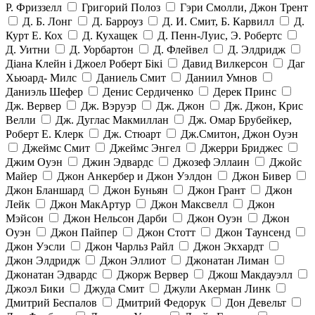
Р. Фриззелл
Григорий Полоз
Гэри Смолли, Джон Трент
Д. Б. Лонг
Д. Барроуз
Д. И. Смит, Б. Карвилл
Д.
Курт Е. Кох
Д. Кухащек
Д. Пенн-Луис, Э. Робертс
Д. Уитни
Д. Уорбартон
Д. Флейвел
Д. Элдридж
Діана Клейн і Джоел Роберт Бікі
Давид Вилкерсон
Даг
Хьюард- Милс
Даниель Смит
Даниил Умнов
Даниэль Шефер
Денис Сердиченко
Дерек Принс
Дж. Вервер
Дж. Вэруэр
Дж. Джон
Дж. Джон, Крис
Велли
Дж. Дуглас Макмиллан
Дж. Омар Брубейкер,
Роберт Е. Клерк
Дж. Стюарт
Дж.Смитон, Джон Оуэн
Джеймс Смит
Джеймс Энгел
Джерри Бриджес
Джим Оуэн
Джин Эдвардс
Джозеф Эллаин
Джойс
Майер
Джон Анкербер и Джон Уэлдон
Джон Бивер
Джон Бланшард
Джон Буньян
Джон Грант
Джон
Лейк
Джон МакАртур
Джон Максвелл
Джон
Мэйсон
Джон Нельсон Дарби
Джон Оуэн
Джон
Оуэн
Джон Пайпер
Джон Стотт
Джон Таунсенд
Джон Уэсли
Джон Чарльз Райл
Джон Экхардт
Джон Элдридж
Джон Эллиот
Джонатан Лиман
Джонатан Эдвардс
Джорж Вервер
Джош Макдауэлл
Джоэл Бики
Джуда Смит
Джули Акерман Линк
Дмитрий Беспалов
Дмитрий Федорук
Дон Девельт