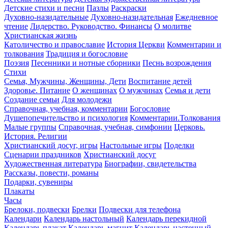
Детские стихи и песни
Пазлы
Раскраски
Духовно-назидательные
Духовно-назидательная
Ежедневное
чтение
Лидерство. Руководство. Финансы
О молитве
Христианская жизнь
Католичество и православие
История Церкви
Комментарии и
толкования
Традиция и богословие
Поэзия
Песенники и нотные сборники
Песнь возрождения
Стихи
Семья, Мужчины, Женщины, Дети
Воспитание детей
Здоровье. Питание
О женщинах
О мужчинах
Семья и дети
Создание семьи
Для молодежи
Справочная, учебная, комментарии
Богословие
Душепопечительство и психология
Комментарии.Толкования
Малые группы
Справочная, учебная, симфонии
Церковь.
История. Религии
Христианский досуг, игры
Настольные игры
Поделки
Сценарии праздников
Христианский досуг
Художественная литература
Биографии, свидетельства
Рассказы, повести, романы
Подарки, сувениры
Плакаты
Часы
Брелоки, подвески
Брелки
Подвески для телефона
Календари
Календарь настольный
Календарь перекидной
Календарь плакат
Календарь-магнит
Календарь настенный