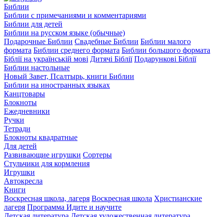
Библии
Библии с примечаниями и комментариями
Библии для детей
Библии на русском языке (обычные)
Подарочные Библии
Свадебные Библии
Библии малого
формата
Библии среднего формата
Библии большого формата
Біблії на українській мові
Дитячі Біблії
Подарункові Біблії
Библии настольные
Новый Завет, Псалтырь, книги Библии
Библии на иностранных языках
Канцтовары
Блокноты
Ежедневники
Ручки
Тетради
Блокноты квадратные
Для детей
Развивающие игрушки
Сортеры
Стульчики для кормления
Игрушки
Автокресла
Книги
Воскресная школа, лагеря
Воскресная школа
Христианские
лагеря
Программа Идите и научите
Детская литература
Детская художественная литература