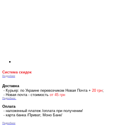
Система скидок
Подробнее
Доставка
- Курьер: по Украине перевозчиком Новая Почта +
2
0 гр
н
;
- Новая почта - стоимость
от 45 грн
Подробнее
Оплата
- наложенный платеж /оплата при получении/
- карта банка /Приват, Моно Банк/
Подробнее