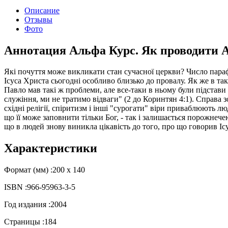
Описание
Отзывы
Фото
Аннотация Альфа Курс. Як проводити А
Які почуття може викликати стан сучасної церкви? Число параф
Ісуса Христа сьогодні особливо близько до провалу. Як же в 
Павло мав такі ж проблеми, але все-таки в ньому були підстави
служіння, ми не тратимо відваги" (2 до Коринтян 4:1). Справа 
східні релігії, спіритизм і інші "сурогати" віри приваблюють 
що її може заповнити тільки Бог, - так і залишається порожнече
що в людей знову виникла цікавість до того, про що говорив Ісу
Характеристики
Формат (мм) :
200 х 140
ISBN :
966-95963-3-5
Год издания :
2004
Страницы :
184