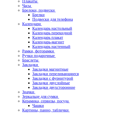
Плакаты
Часы
Брелоки, подвески
Брелки
Подвески для телефона
Календари
Календарь настольный
Календарь перекидной
Календарь плакат
Календарь-магнит
Календарь настенный
Рамки, фоторамки
Ручки подарочные
Браслеты
Закладки
Закладки магнитные
Закладки переливающиеся
Закладки с фурнитурой
Закладки двуслойные
Закладки двухсторонние
Значки
Зеркальце для сумки
Керамика, сервизы, посуда
Чашки
Картины, панно, таблички