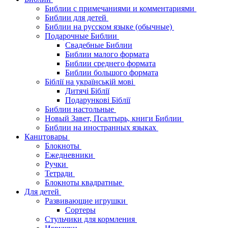
Библии с примечаниями и комментариями
Библии для детей
Библии на русском языке (обычные)
Подарочные Библии
Свадебные Библии
Библии малого формата
Библии среднего формата
Библии большого формата
Біблії на українській мові
Дитячі Біблії
Подарункові Біблії
Библии настольные
Новый Завет, Псалтырь, книги Библии
Библии на иностранных языках
Канцтовары
Блокноты
Ежедневники
Ручки
Тетради
Блокноты квадратные
Для детей
Развивающие игрушки
Сортеры
Стульчики для кормления