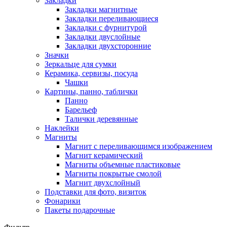
Закладки
Закладки магнитные
Закладки переливающиеся
Закладки с фурнитурой
Закладки двуслойные
Закладки двухсторонние
Значки
Зеркальце для сумки
Керамика, сервизы, посуда
Чашки
Картины, панно, таблички
Панно
Барельеф
Талички деревянные
Наклейки
Магниты
Магнит с переливающимся изображением
Магнит керамический
Магниты объемные пластиковые
Магниты покрытые смолой
Магнит двухслойный
Подставки для фото, визиток
Фонарики
Пакеты подарочные