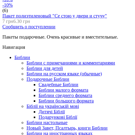
-10%
(6)
Пакет полиэтиленовый "Се стою у двери и стучу"
7 грн
6.30 грн
Сообщить о поступлении
Пакеты подарочные. Очень красивые и вместительные.
Навигация
Библии
Библии с примечаниями и комментариями
Библии для детей
Библии на русском языке (обычные)
Подарочные Библии
Свадебные Библии
Библии малого формата
Библии среднего формата
Библии большого формата
Біблії на українській мові
Дитячі Біблії
Подарункові Біблії
Библии настольные
Новый Завет, Псалтырь, книги Библии
Библии на иностранных языках