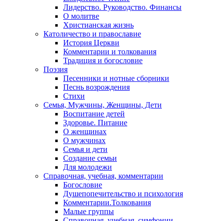
Лидерство. Руководство. Финансы
О молитве
Христианская жизнь
Католичество и православие
История Церкви
Комментарии и толкования
Традиция и богословие
Поэзия
Песенники и нотные сборники
Песнь возрождения
Стихи
Семья, Мужчины, Женщины, Дети
Воспитание детей
Здоровье. Питание
О женщинах
О мужчинах
Семья и дети
Создание семьи
Для молодежи
Справочная, учебная, комментарии
Богословие
Душепопечительство и психология
Комментарии.Толкования
Малые группы
Справочная, учебная, симфонии