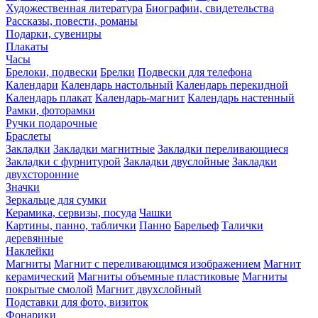
Художественная литература
Биографии, свидетельства
Рассказы, повести, романы
Подарки, сувениры
Плакаты
Часы
Брелоки, подвески
Брелки
Подвески для телефона
Календари
Календарь настольный
Календарь перекидной
Календарь плакат
Календарь-магнит
Календарь настенный
Рамки, фоторамки
Ручки подарочные
Браслеты
Закладки
Закладки магнитные
Закладки переливающиеся
Закладки с фурнитурой
Закладки двуслойные
Закладки
двухсторонние
Значки
Зеркальце для сумки
Керамика, сервизы, посуда
Чашки
Картины, панно, таблички
Панно
Барельеф
Талички
деревянные
Наклейки
Магниты
Магнит с переливающимся изображением
Магнит
керамический
Магниты объемные пластиковые
Магниты
покрытые смолой
Магнит двухслойный
Подставки для фото, визиток
Фонарики