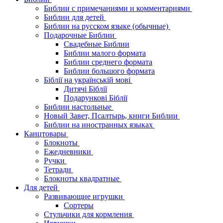
Библии с примечаниями и комментариями
Библии для детей
Библии на русском языке (обычные)
Подарочные Библии
Свадебные Библии
Библии малого формата
Библии среднего формата
Библии большого формата
Біблії на українській мові
Дитячі Біблії
Подарункові Біблії
Библии настольные
Новый Завет, Псалтырь, книги Библии
Библии на иностранных языках
Канцтовары
Блокноты
Ежедневники
Ручки
Тетради
Блокноты квадратные
Для детей
Развивающие игрушки
Сортеры
Стульчики для кормления