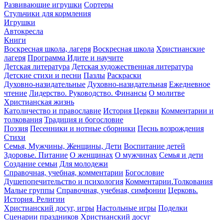
Развивающие игрушки
Сортеры
Стульчики для кормления
Игрушки
Автокресла
Книги
Воскресная школа, лагеря
Воскресная школа
Христианские
лагеря
Программа Идите и научите
Детская литература
Детская художественная литература
Детские стихи и песни
Пазлы
Раскраски
Духовно-назидательные
Духовно-назидательная
Ежедневное
чтение
Лидерство. Руководство. Финансы
О молитве
Христианская жизнь
Католичество и православие
История Церкви
Комментарии и
толкования
Традиция и богословие
Поэзия
Песенники и нотные сборники
Песнь возрождения
Стихи
Семья, Мужчины, Женщины, Дети
Воспитание детей
Здоровье. Питание
О женщинах
О мужчинах
Семья и дети
Создание семьи
Для молодежи
Справочная, учебная, комментарии
Богословие
Душепопечительство и психология
Комментарии.Толкования
Малые группы
Справочная, учебная, симфонии
Церковь.
История. Религии
Христианский досуг, игры
Настольные игры
Поделки
Сценарии праздников
Христианский досуг