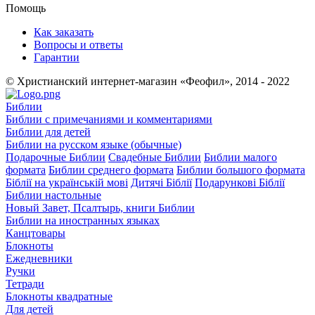
Помощь
Как заказать
Вопросы и ответы
Гарантии
© Христианский интернет-магазин «Феофил», 2014 - 2022
Библии
Библии с примечаниями и комментариями
Библии для детей
Библии на русском языке (обычные)
Подарочные Библии
Свадебные Библии
Библии малого
формата
Библии среднего формата
Библии большого формата
Біблії на українській мові
Дитячі Біблії
Подарункові Біблії
Библии настольные
Новый Завет, Псалтырь, книги Библии
Библии на иностранных языках
Канцтовары
Блокноты
Ежедневники
Ручки
Тетради
Блокноты квадратные
Для детей