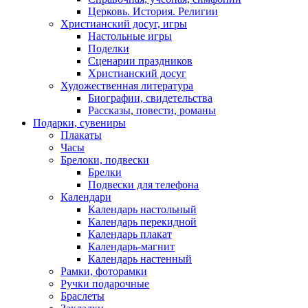
Церковь. История. Религии
Христианский досуг, игры
Настольные игры
Поделки
Сценарии праздников
Христианский досуг
Художественная литература
Биографии, свидетельства
Рассказы, повести, романы
Подарки, сувениры
Плакаты
Часы
Брелоки, подвески
Брелки
Подвески для телефона
Календари
Календарь настольный
Календарь перекидной
Календарь плакат
Календарь-магнит
Календарь настенный
Рамки, фоторамки
Ручки подарочные
Браслеты