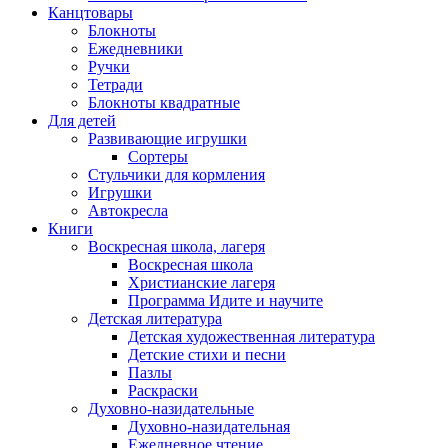
Канцтовары
Блокноты
Ежедневники
Ручки
Тетради
Блокноты квадратные
Для детей
Развивающие игрушки
Сортеры
Стульчики для кормления
Игрушки
Автокресла
Книги
Воскресная школа, лагеря
Воскресная школа
Христианские лагеря
Программа Идите и научите
Детская литература
Детская художественная литература
Детские стихи и песни
Пазлы
Раскраски
Духовно-назидательные
Духовно-назидательная
Ежедневное чтение