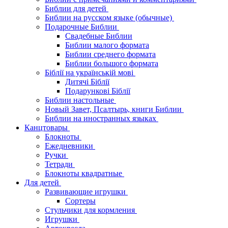
Библии для детей
Библии на русском языке (обычные)
Подарочные Библии
Свадебные Библии
Библии малого формата
Библии среднего формата
Библии большого формата
Біблії на українській мові
Дитячі Біблії
Подарункові Біблії
Библии настольные
Новый Завет, Псалтырь, книги Библии
Библии на иностранных языках
Канцтовары
Блокноты
Ежедневники
Ручки
Тетради
Блокноты квадратные
Для детей
Развивающие игрушки
Сортеры
Стульчики для кормления
Игрушки