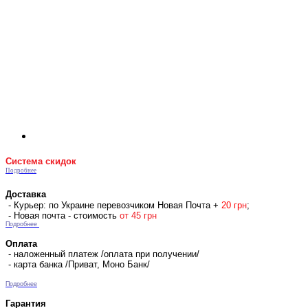
Система скидок
Подробнее
Доставка
- Курьер: по Украине перевозчиком Новая Почта +
2
0 гр
н
;
- Новая почта - стоимость
от 45 грн
Подробнее
Оплата
- наложенный платеж /оплата при получении/
- карта банка /Приват, Моно Банк/
Подробнее
Гарантия