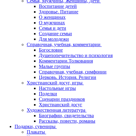
Семья, Мужчины, Женщины, Дети
Воспитание детей
Здоровье. Питание
О женщинах
О мужчинах
Семья и дети
Создание семьи
Для молодежи
Справочная, учебная, комментарии
Богословие
Душепопечительство и психология
Комментарии.Толкования
Малые группы
Справочная, учебная, симфонии
Церковь. История. Религии
Христианский досуг, игры
Настольные игры
Поделки
Сценарии праздников
Христианский досуг
Художественная литература
Биографии, свидетельства
Рассказы, повести, романы
Подарки, сувениры
Плакаты