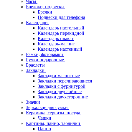
Часы
Брелоки, подвески
Брелки
Подвески для телефона
Календари
Календарь настольный
Календарь перекидной
Календарь плакат
Календарь-магнит
Календарь настенный
Рамки, фоторамки
Ручки подарочные
Браслеты
Закладки
Закладки магнитные
Закладки переливающиеся
Закладки с фурнитурой
Закладки двуслойные
Закладки двухсторонние
Значки
Зеркальце для сумки
Керамика, сервизы, посуда
Чашки
Картины, панно, таблички
Панно