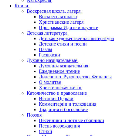
Автокресла
Книги
Воскресная школа, лагеря
Воскресная школа
Христианские лагеря
Программа Идите и научите
Детская литература
Детская художественная литература
Детские стихи и песни
Пазлы
Раскраски
Духовно-назидательные
Духовно-назидательная
Ежедневное чтение
Лидерство. Руководство. Финансы
О молитве
Христианская жизнь
Католичество и православие
История Церкви
Комментарии и толкования
Традиция и богословие
Поэзия
Песенники и нотные сборники
Песнь возрождения
Стихи