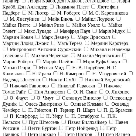
Гарднер
Лэрри Крабб, Дон Хадсон, Эл Эндрюс
Лэрри
Крабб, Дэн Аллендер
Людмила Плетт
Лютс фон
Падберг
М. Лютер
М. Робертс
М. С. Каретникова
М. Янатуйнен
Майк Бикль
Майкл Лоуренс
Майкл Питтс
Майкл Ривз
Майкл Уэллс
Майкл
Эмлет
Макс Лукадо
Манфред Паул
Марія Мідух
Марвин Кован
Марк Деввер
Марк Дрисколл
Мартин Ллойд-Джонс
Мать Тереза
Мерлин Каротерз
Митрополит Антоний Сурожский
Михаил и Надежда
Телеповы
Михаил Черенков
Михаил Чернявский
Морис Робертс
Морріс Плейнс
Мэри Руфь Своуп
Мэтью Генри
Мэтью Мид
Н. В. Порублев, Н. Г.
Калмыков
Н. Ирала
Н. Камерон
Н. Мазуровский
Надежда Лысенко
Никки Гамбл
Николай Водневский
Николай Гаврилов
Николай Гарасаян
Николас
Томас Райт
Нил Андерсон
О. И. Смит
О. Лихонос
О. Фауст
О. Чмут
Октавиус Винслоу
Олександр
Дуднік
Олесь Дмитренко
Оливье Клеман
Освальд
Чемберс
П. Гэйстон, П. Тернер, П. Шарп
П. Д. Брамсен
П. Клиффорд
П. Унру
П. Эстабрукс
П.К.
Нельсон
Піус Штессель
Павел Биллхаймер
Павел
Рогозин
Пегги Буртон
Петр Нойфельд
Петр
Павлюк
Петр Цюкало
Петр Шатров
Питер Вагнер