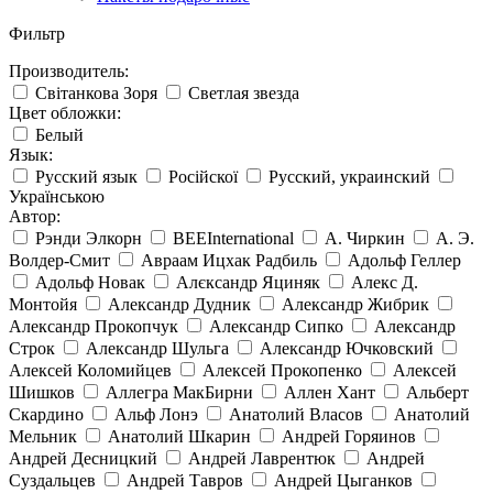
Фильтр
Производитель:
Світанкова Зоря
Светлая звезда
Цвет обложки:
Белый
Язык:
Русский язык
Російскої
Русский, украинский
Українською
Автор:
Рэнди Элкорн
BEEInternational
А. Чиркин
А. Э.
Волдер-Смит
Авраам Ицхак Радбиль
Адольф Геллер
Адольф Новак
Алєксандр Яциняк
Алекс Д.
Монтойя
Александр Дудник
Александр Жибрик
Александр Прокопчук
Александр Сипко
Александр
Строк
Александр Шульга
Александр Ючковский
Алексей Коломийцев
Алексей Прокопенко
Алексей
Шишков
Аллегра МакБирни
Аллен Хант
Альберт
Скардино
Альф Лонэ
Анатолий Власов
Анатолий
Мельник
Анатолий Шкарин
Андрей Горяинов
Андрей Десницкий
Андрей Лаврентюк
Андрей
Суздальцев
Андрей Тавров
Андрей Цыганков