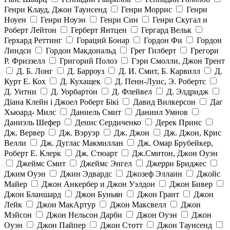
Генри Клауд, Джон Таунсенд
Генри Моррис
Генри
Ноуен
Генри Ноуэн
Генри Син
Генри Скугал и
Роберт Лейтон
Герберт Янтцен
Гергард Вельк
Герхард Реттинг
Гораций Бонар
Гордон Фи
Гордон
Линдси
Гордон Макдональд
Грег Гилберт
Грегори
Р. Фриззелл
Григорий Полоз
Гэри Смолли, Джон Трент
Д. Б. Лонг
Д. Барроуз
Д. И. Смит, Б. Карвилл
Д.
Курт Е. Кох
Д. Кухащек
Д. Пенн-Луис, Э. Робертс
Д. Уитни
Д. Уорбартон
Д. Флейвел
Д. Элдридж
Діана Клейн і Джоел Роберт Бікі
Давид Вилкерсон
Даг
Хьюард- Милс
Даниель Смит
Даниил Умнов
Даниэль Шефер
Денис Сердиченко
Дерек Принс
Дж. Вервер
Дж. Вэруэр
Дж. Джон
Дж. Джон, Крис
Велли
Дж. Дуглас Макмиллан
Дж. Омар Брубейкер,
Роберт Е. Клерк
Дж. Стюарт
Дж.Смитон, Джон Оуэн
Джеймс Смит
Джеймс Энгел
Джерри Бриджес
Джим Оуэн
Джин Эдвардс
Джозеф Эллаин
Джойс
Майер
Джон Анкербер и Джон Уэлдон
Джон Бивер
Джон Бланшард
Джон Буньян
Джон Грант
Джон
Лейк
Джон МакАртур
Джон Максвелл
Джон
Мэйсон
Джон Нельсон Дарби
Джон Оуэн
Джон
Оуэн
Джон Пайпер
Джон Стотт
Джон Таунсенд