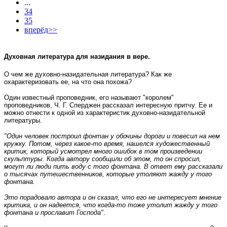
...
34
35
вперёд>>
Духовная литература для назидания в вере.
О чем же духовно-назидательная литература? Как же
охарактеризовать ее, на что она похожа?
Один известный проповедник, его называют "королем"
проповедников, Ч. Г. Сперджен рассказал интересную притчу. Ее и
можно отнести к одной из характеристик духовно-назидательной
литературы.
"Один человек построил фонтан у обочины дороги и повесил на нем
кружку. Потом, через какое-то время, нашелся художественный
критик, который усмотрел много ошибок в том произведении
скульптуры. Когда автору сообщили об этом, то он спросил,
могут ли люди пить воду с того фонтана. В ответ ему рассказали
о тысячах путешественников, которые утоляют жажду у того
фонтана.
Это порадовало автора и он сказал, что его не интересует мнение
критика, и он надеется, что когда-то тоже утолит жажду у того
фонтана и прославит Господа"
.