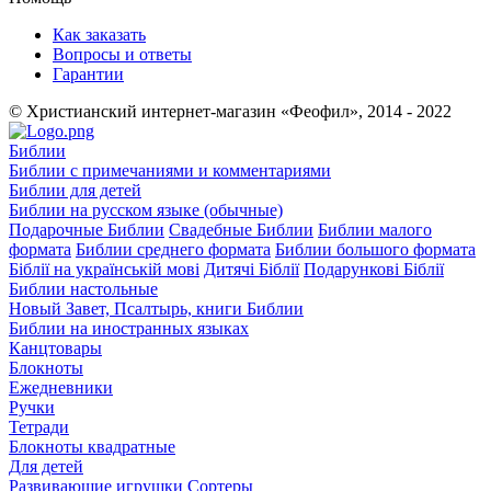
Как заказать
Вопросы и ответы
Гарантии
© Христианский интернет-магазин «Феофил», 2014 - 2022
Библии
Библии с примечаниями и комментариями
Библии для детей
Библии на русском языке (обычные)
Подарочные Библии
Свадебные Библии
Библии малого
формата
Библии среднего формата
Библии большого формата
Біблії на українській мові
Дитячі Біблії
Подарункові Біблії
Библии настольные
Новый Завет, Псалтырь, книги Библии
Библии на иностранных языках
Канцтовары
Блокноты
Ежедневники
Ручки
Тетради
Блокноты квадратные
Для детей
Развивающие игрушки
Сортеры