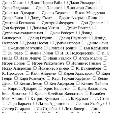
Джон Уэсли
Джон Чарльз Райл
Джон Экхардт
Джон Элдридж
Джон Эллиот
Джонатан Лиман
Джонатан Эдвардс
Джорж Вервер
Джош Макдауэлл
Джоэл Бики
Джуда Смит
Джули Акерман Линк
Дмитрий Беспалов
Дмитрий Федорук
Дон Девельт
Дон Ферберн
Дональд Уитни
Дуайт Гюнтер
Духовно-назидательная
Дьюи Робертс
Дэвид
Вилкерсон
Дэвид Гудинг
Дэвид Паулисон
Дэвид
Петерсен
Дэвид Посон
Дэйзи Осборн
Дэнис Лейн
Ежедневное чтение
Елисей Пронин
Емі Кармайкл
Ж. Фавр
Жанна Гийон
И. В. Подберезский
И. С.
Гнида
Иван Лещук
Иван Равлюк
Игорь Малин
Игорь Попов
Игорь Райхельгауз
Иоганнес Ганзен
Исаак Амвросий
Йоханнес Раймер
К. Вунненберг
К. Прохоров
Кайл Айдлмен
Карен Армстронг
Карл
Генри
Карл Розениус
Карл-Герман Кауфман
Кевин
Деянг
Кевин Леман
Кен Андерсон
Кеннет Хейгин
Кирилл Лукарис
Крис Валлотон
Крис Валлоттон,
Билл Джонсон
Крис и Джейсон Валлоттон
Кэмпбел
Мак- Алпин
Кэтрин Кульман
Л. Б. Кауман
Л. Стил
Лари Баркетт
Лаэль Аррингтон
Леонид Якобчук
Лестер Самралл
Ли Стробел
Лиза Бивер
Линн