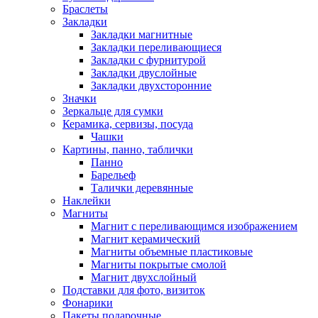
Браслеты
Закладки
Закладки магнитные
Закладки переливающиеся
Закладки с фурнитурой
Закладки двуслойные
Закладки двухсторонние
Значки
Зеркальце для сумки
Керамика, сервизы, посуда
Чашки
Картины, панно, таблички
Панно
Барельеф
Талички деревянные
Наклейки
Магниты
Магнит с переливающимся изображением
Магнит керамический
Магниты объемные пластиковые
Магниты покрытые смолой
Магнит двухслойный
Подставки для фото, визиток
Фонарики
Пакеты подарочные