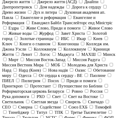
Джерело життя
Джерело життя (АСД)
Диайпи
Днепропетровск
Дом надежды
Дорога к сердцу
Древо жизни
Дух и литера
Духовная академия ап.
Павла
Евангелие и реформация
Евангелие и
Реформация
Еванджел Байбл Транслейторс енд Міністріс
Ездра
Живе Слово, Приди и помоги
Живое Слово
Живые воды
Журфод
Завет Христа
Золотой
город
Золотые страницы
ИБС
Икар
Киев
Ключ
Книги о главном
Книгоноша
Колледж им.
Джона Уэсли
Коллоквиум
Коллоквиум
Криниця
Життя
Левит
Логос
Маджуга
МАХШ
Минск
Мирт
Миссия Восток-Запад
Миссия Радуга
Миссия Вестник Мира
МОБ
Молодежь для Христа
Нард
Нард (Киев)
Нова надія
Оазис
Обетование
миру
Одесса
От сердца к сердцу - ВЕ
Паолине
ПИЕЛ
Пилигрим
Посох
Приди и помоги
Принткроп
Протестант
Путешествие по Библии
Реформаторская церковь Беларуси
Ровно
Россия
Рука допомоги
РХО
Свет
Свет на Востоке
Светильник
Светлая звезда
Свирель
Свичадо
СЕО
Смирна
Содействие
Союз ЕХБ
Тимофей
Тинейджер
Титул
ТПК
Третье Тысячелетие
Триада
Тюльпан
УЄТС
Фарес
Феникс
ФОП