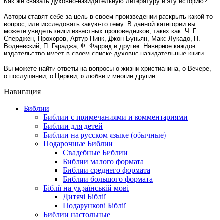
Как же связать духовно-назидательную литературу и эту историю?
Авторы ставят себе за цель в своем произведении раскрыть какой-то
вопрос, или исследовать какую-то тему. В данной категории вы
можете увидеть книги известных проповедников, таких как: Ч. Г.
Сперджен, Прохоров, Артур Пинк, Джон Буньян, Макс Лукадо, Н.
Водневский, П. Гараджа, Ф. Фаррад и другие. Наверное каждое
издательство имеет в своем списке духовно-назидательные книги.
Вы можете найти ответы на вопросы о жизни христианина, о Вечере,
о послушании, о Церкви, о любви и многие другие.
Навигация
Библии
Библии с примечаниями и комментариями
Библии для детей
Библии на русском языке (обычные)
Подарочные Библии
Свадебные Библии
Библии малого формата
Библии среднего формата
Библии большого формата
Біблії на українській мові
Дитячі Біблії
Подарункові Біблії
Библии настольные