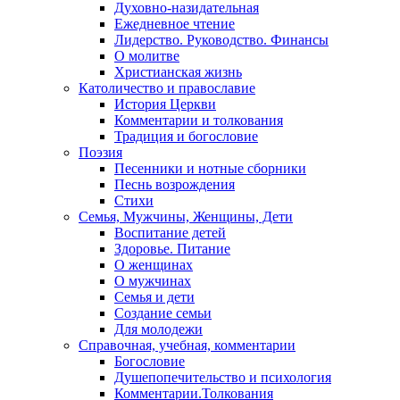
Духовно-назидательная
Ежедневное чтение
Лидерство. Руководство. Финансы
О молитве
Христианская жизнь
Католичество и православие
История Церкви
Комментарии и толкования
Традиция и богословие
Поэзия
Песенники и нотные сборники
Песнь возрождения
Стихи
Семья, Мужчины, Женщины, Дети
Воспитание детей
Здоровье. Питание
О женщинах
О мужчинах
Семья и дети
Создание семьи
Для молодежи
Справочная, учебная, комментарии
Богословие
Душепопечительство и психология
Комментарии.Толкования