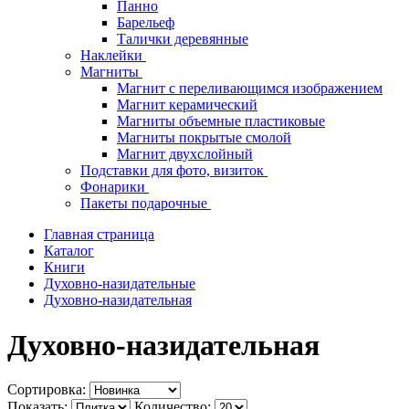
Панно
Барельеф
Талички деревянные
Наклейки
Магниты
Магнит с переливающимся изображением
Магнит керамический
Магниты объемные пластиковые
Магниты покрытые смолой
Магнит двухслойный
Подставки для фото, визиток
Фонарики
Пакеты подарочные
Главная страница
Каталог
Книги
Духовно-назидательные
Духовно-назидательная
Духовно-назидательная
Сортировка:
Показать:
Количество: