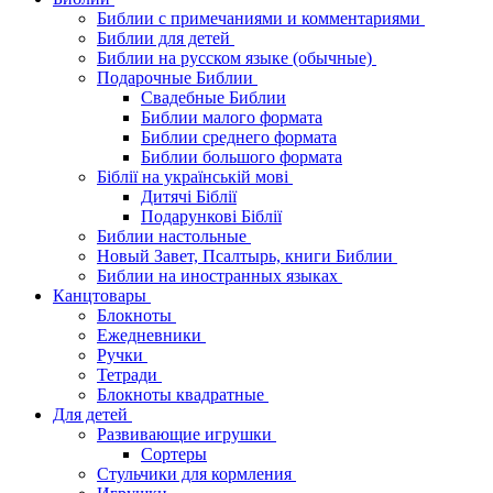
Библии с примечаниями и комментариями
Библии для детей
Библии на русском языке (обычные)
Подарочные Библии
Свадебные Библии
Библии малого формата
Библии среднего формата
Библии большого формата
Біблії на українській мові
Дитячі Біблії
Подарункові Біблії
Библии настольные
Новый Завет, Псалтырь, книги Библии
Библии на иностранных языках
Канцтовары
Блокноты
Ежедневники
Ручки
Тетради
Блокноты квадратные
Для детей
Развивающие игрушки
Сортеры
Стульчики для кормления