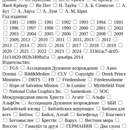
Якоб Крёкер
Ян Пит
H. Taylor
А. Б. Симпсон
А.
Бут
А. Лауга
А. Лум
А. М. Бірні
Год издания:
1981
1989
1991
1992
1993
1994
1995
1996
1997
1998
1999
2000
2001
2002
2003
2004
2005
2006
2007
2008
2009
2009, 2012
2010
2011
2011, 2013
2012
2013
2014
2015
2016
2017
2018
2019
2020
2021
2022
2023
2024
33361ac7-dc05-
11e3-bf20-902b349fbd1a
декабрь 2014
Издательство:
TGS
Ассоциация Духовное возрождение
Anno
Domini
Bild&Medien
CLV
Copyright
Derek Prince
Ministries
DRTS
FB
Friedensbote
Friedensstimme
Hope of Salvation Mission
In Lumine
Myrtlefield Trust
National Color Graphics Inc.
Samenkorn
SOC
Международная школа Христа
Агапе
Альфа
АльфОм
Ассоциация Духовное возрождение
ББИ
Библейский взгляд
Библейских верующих
Библия для
всех
Библос
Бийск, Алтай
Билефельд
Благовест
Богомыслие
Брестін
Варух
Вестник мира
Виссон
Гамаліїл та друзі
ГЕРМАНИЯ
Два слона