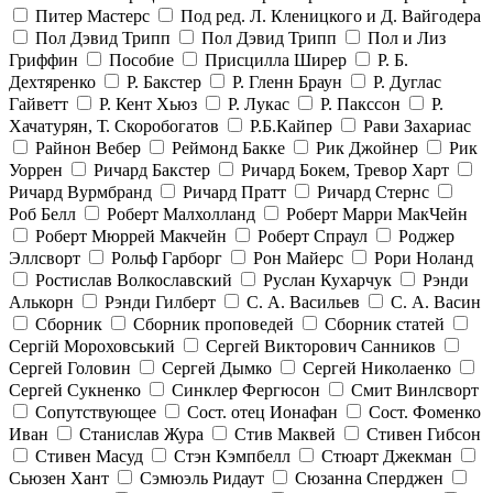
Питер Мастерс
Под ред. Л. Кленицкого и Д. Вайгодера
Пол Дэвид Трипп
Пол Дэвид Трипп
Пол и Лиз
Гриффин
Пособие
Присцилла Ширер
Р. Б.
Дехтяренко
Р. Бакстер
Р. Гленн Браун
Р. Дуглас
Гайветт
Р. Кент Хьюз
Р. Лукас
Р. Пакссон
Р.
Хачатурян, Т. Скоробогатов
Р.Б.Кайпер
Рави Захариас
Райнон Вебер
Реймонд Бакке
Рик Джойнер
Рик
Уоррен
Ричард Бакстер
Ричард Бокем, Тревор Харт
Ричард Вурмбранд
Ричард Пратт
Ричард Стернс
Роб Белл
Роберт Малхолланд
Роберт Марри МакЧейн
Роберт Мюррей Макчейн
Роберт Спраул
Роджер
Эллсворт
Рольф Гарборг
Рон Майерс
Рори Ноланд
Ростислав Волкославский
Руслан Кухарчук
Рэнди
Алькорн
Рэнди Гилберт
С. А. Васильев
С. А. Васин
Сборник
Сборник проповедей
Сборник статей
Сергій Мороховський
Сергей Викторович Санников
Сергей Головин
Сергей Дымко
Сергей Николаенко
Сергей Сукненко
Синклер Фергюсон
Смит Винлсворт
Сопутствующее
Сост. отец Ионафан
Сост. Фоменко
Иван
Станислав Жура
Стив Маквей
Стивен Гибсон
Стивен Масуд
Стэн Кэмпбелл
Стюарт Джекман
Сьюзен Хант
Сэмюэль Ридаут
Сюзанна Сперджен