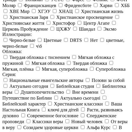
Моляр
Францисканцев
Фриденсботе
Харви
ХББ
ХВЕ Мир
ХГЭУ
ХНАЦ
Христианская жизнь
Христианская Заря
Христианское просвещение
Християнське життя
Христофор
Центр Агапе
Церковь Пробуждение
ЦХЖУ
Шандал
Эксмо
Иллюстрации:
Черно-белые
Цветные
DRTS
Нет
цветные,
черно-белые
ч\б
Обложка:
Твердая обложка с тиснением
Мягкая обложка с
пружиной
Мягкая обложка
Твердая обложка
Мягкая, плёнка
Мягкая, суперобложка
Суперобложка
Серия:
Национальные евангельские авторы
Позови за собой
Актуально сегодня
Библейская студия
Библиотека
веры
Душепопечительство
Вне времени
Путешествие по Библии
Актуально сьогодні
Библейский характер
Христианские классики
Ваша
Настольная Книга
ключі для дітей
Расти, развиваясь
духовно
Современное богословие
Спердженские
проповеди
Классики веры
Новый человек
От веры
в веру
Созидаем здоровые церкви
Альфа Курс
В