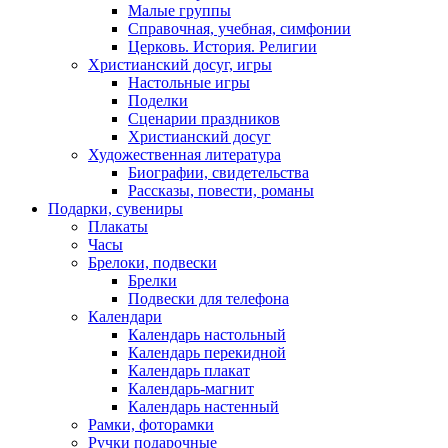
Малые группы
Справочная, учебная, симфонии
Церковь. История. Религии
Христианский досуг, игры
Настольные игры
Поделки
Сценарии праздников
Христианский досуг
Художественная литература
Биографии, свидетельства
Рассказы, повести, романы
Подарки, сувениры
Плакаты
Часы
Брелоки, подвески
Брелки
Подвески для телефона
Календари
Календарь настольный
Календарь перекидной
Календарь плакат
Календарь-магнит
Календарь настенный
Рамки, фоторамки
Ручки подарочные