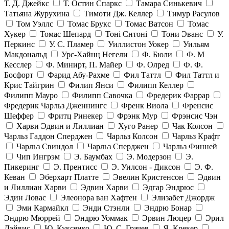
Т. Д. Джейкс
Т. Остин Спаркс
Тамара Синькевич
Татьяна Журухина
Тимоти Дж. Келлер
Тимур Расулов
Том Уэллс
Томас Брукс
Томас Ватсон
Томас
Хукер
Томас Шепард
Тоні Єнтоні
Тони Эванс
У.
Перкинс
У. С. Пламер
Уиллистон Уокер
Уильям
Макдональд
Урс-Хайнц Негели
Ф. Бюли
Ф. М
Кесслер
Ф. Минирт, П. Майер
Ф. Олред
Ф. Ф.
Босфорт
Фарид Абу-Рахме
Фил Таттл
Фил Таттл и
Крис Тайгрин
Филип Янси
Филипп Келлер
Филипп Мауро
Филипп Савочка
Фредерик Фаррар
Фредерик Чарльз Дженнингс
Френк Виола
Френсис
Шеффер
Фритц Ринекер
Фрэнк Мур
Фрэнсис Чэн
Харви Эдвин и Лиллиан
Хуго Ранер
Чак Колсон
Чарльз Гаддон Сперджен
Чарльз Колсон
Чарльз Крафт
Чарльз Свиндол
Чарльз Сперджен
Чарльз Финней
Чип Ингрэм
Э. Баумбах
Э. Модерзон
Э.
Пикеринг
Э. Прентисс
Э. Уилсон - Диксон
Э. Ф.
Кеван
Эберхарт Платте
Эвелин Кристенсон
Эдвин
и Лиллиан Харви
Эдвин Харви
Эдгар Эндрюс
Эдин Ловас
Элеонора ван Хафтен
Элизабет Джордж
Эми Кармайкл
Энди Стэнли
Эндрю Бонар
Эндрю Мюррей
Эндрю Уоммак
Эрвин Люцер
Эрил
Дэйвис
Ю. Куксенко
Ю. С. Грачев
Я. Крекер