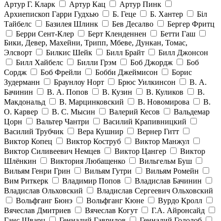
Артур Г. Кларк
Артур Кац
Артур Пинк
Архиепископ Гарри Гудхью
Б. Геце
Б. Хантер
Біл
Тайбелс
Базилея Шлинк
Бев Десалво
Бергер Фритц
Берри Сент-Клер
Берт Кленденнен
Бетти Гаш
Бики, Девер, Махейни, Трипп, Мбеве, Дункан, Томас,
Элсворт
Билкис Шейк
Билл Брайт
Билл Джонсон
Билл Хайбелс
Билли Грэм
Боб Джордж
Боб
Сордж
Боб Фрейли
Бобби Джеймисон
Борис
Зудерманн
Браунлоу Норт
Брюс Уилкинсон
В. А.
Бачинин
В. А. Попов
В. Кузин
В. Куликов
В.
Макдональд
В. Марцинковский
В. Новомирова
В.
О. Карвер
В. С. Мысин
Валерий Кесов
Вальдемар
Цорн
Вальтер Чантри
Василий Крапивницкий
Василий Трубчик
Вера Кушнир
Вернер Гитт
Виктор Копец
Виктор Коструб
Виктор Манжул
Виктор Силивеевич Немцев
Виктор Цангер
Виктор
Шлёнкин
Виктория Любащенко
Вильгельм Буш
Вильям Генри Грин
Вильям Гутри
Вильям Ромейн
Вим Риткерк
Владимир Попов
Владислав Бачинин
Владислав Ольховский
Владислав Сергеевич Ольховский
Вольфганг Бюнэ
Вольфганг Кюне
Вурдо Кролл
Вячеслав Дмитриев
Вячеслав Когут
Г.А. Айронсайд
Ганс Шварц
Геннадий Гаврилов
Геннадий Гололоб