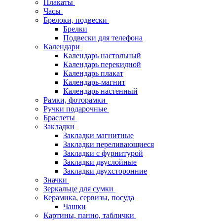
Плакаты
Часы
Брелоки, подвески
Брелки
Подвески для телефона
Календари
Календарь настольный
Календарь перекидной
Календарь плакат
Календарь-магнит
Календарь настенный
Рамки, фоторамки
Ручки подарочные
Браслеты
Закладки
Закладки магнитные
Закладки переливающиеся
Закладки с фурнитурой
Закладки двуслойные
Закладки двухсторонние
Значки
Зеркальце для сумки
Керамика, сервизы, посуда
Чашки
Картины, панно, таблички