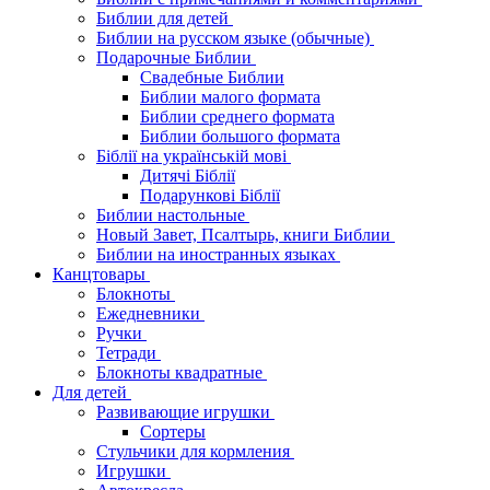
Библии для детей
Библии на русском языке (обычные)
Подарочные Библии
Свадебные Библии
Библии малого формата
Библии среднего формата
Библии большого формата
Біблії на українській мові
Дитячі Біблії
Подарункові Біблії
Библии настольные
Новый Завет, Псалтырь, книги Библии
Библии на иностранных языках
Канцтовары
Блокноты
Ежедневники
Ручки
Тетради
Блокноты квадратные
Для детей
Развивающие игрушки
Сортеры
Стульчики для кормления
Игрушки