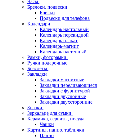
Часы
Брелоки, подвески
Брелки
Подвески для телефона
Календари
Календарь настольный
Календарь перекидной
Календарь плакат
Календарь-магнит
Календарь настенный
Рамки, фоторамки
Ручки подарочные
Браслеты
Закладки
Закладки магнитные
Закладки переливающиеся
Закладки с фурнитурой
Закладки двуслойные
Закладки двухсторонние
Значки
Зеркальце для сумки
Керамика, сервизы, посуда
Чашки
Картины, панно, таблички
Панно