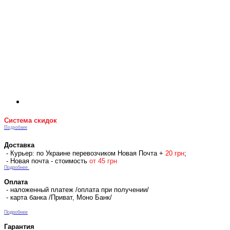
Система скидок
Подробнее
Доставка
- Курьер: по Украине перевозчиком Новая Почта +
2
0 гр
н
;
- Новая почта - стоимость
от 45 грн
Подробнее
Оплата
- наложенный платеж /оплата при получении/
- карта банка /Приват, Моно Банк/
Подробнее
Гарантия