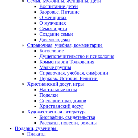
Семья, Мужчины, Женщины, Дети
Воспитание детей
Здоровье. Питание
О женщинах
О мужчинах
Семья и дети
Создание семьи
Для молодежи
Справочная, учебная, комментарии
Богословие
Душепопечительство и психология
Комментарии.Толкования
Малые группы
Справочная, учебная, симфонии
Церковь. История. Религии
Христианский досуг, игры
Настольные игры
Поделки
Сценарии праздников
Христианский досуг
Художественная литература
Биографии, свидетельства
Рассказы, повести, романы
Подарки, сувениры
Плакаты