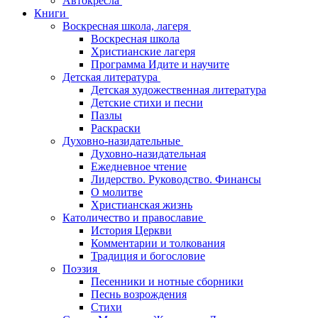
Автокресла
Книги
Воскресная школа, лагеря
Воскресная школа
Христианские лагеря
Программа Идите и научите
Детская литература
Детская художественная литература
Детские стихи и песни
Пазлы
Раскраски
Духовно-назидательные
Духовно-назидательная
Ежедневное чтение
Лидерство. Руководство. Финансы
О молитве
Христианская жизнь
Католичество и православие
История Церкви
Комментарии и толкования
Традиция и богословие
Поэзия
Песенники и нотные сборники
Песнь возрождения
Стихи