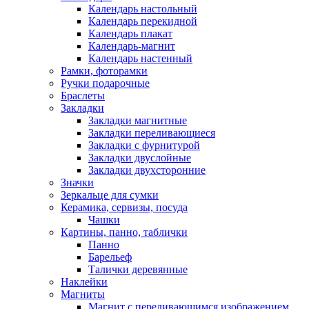
Календарь настольный
Календарь перекидной
Календарь плакат
Календарь-магнит
Календарь настенный
Рамки, фоторамки
Ручки подарочные
Браслеты
Закладки
Закладки магнитные
Закладки переливающиеся
Закладки с фурнитурой
Закладки двуслойные
Закладки двухсторонние
Значки
Зеркальце для сумки
Керамика, сервизы, посуда
Чашки
Картины, панно, таблички
Панно
Барельеф
Талички деревянные
Наклейки
Магниты
Магнит с переливающимся изображением