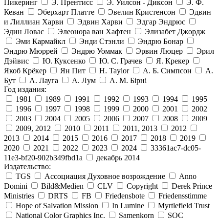
Пикеринг
Э. Прентисс
Э. Уилсон - Диксон
Э. Ф.
Кеван
Эберхарт Платте
Эвелин Кристенсон
Эдвин
и Лиллиан Харви
Эдвин Харви
Эдгар Эндрюс
Эдин Ловас
Элеонора ван Хафтен
Элизабет Джордж
Эми Кармайкл
Энди Стэнли
Эндрю Бонар
Эндрю Мюррей
Эндрю Уоммак
Эрвин Люцер
Эрил
Дэйвис
Ю. Куксенко
Ю. С. Грачев
Я. Крекер
Якоб Крёкер
Ян Пит
H. Taylor
А. Б. Симпсон
А.
Бут
А. Лауга
А. Лум
А. М. Бірні
Год издания:
1981
1989
1991
1992
1993
1994
1995
1996
1997
1998
1999
2000
2001
2002
2003
2004
2005
2006
2007
2008
2009
2009, 2012
2010
2011
2011, 2013
2012
2013
2014
2015
2016
2017
2018
2019
2020
2021
2022
2023
2024
33361ac7-dc05-
11e3-bf20-902b349fbd1a
декабрь 2014
Издательство:
TGS
Ассоциация Духовное возрождение
Anno
Domini
Bild&Medien
CLV
Copyright
Derek Prince
Ministries
DRTS
FB
Friedensbote
Friedensstimme
Hope of Salvation Mission
In Lumine
Myrtlefield Trust
National Color Graphics Inc.
Samenkorn
SOC