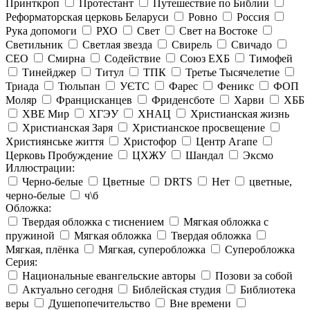
Принткроп
Протестант
Путешествие по Библии
Реформаторская церковь Беларуси
Ровно
Россия
Рука допомоги
РХО
Свет
Свет на Востоке
Светильник
Светлая звезда
Свирель
Свичадо
СЕО
Смирна
Содействие
Союз ЕХБ
Тимофей
Тинейджер
Титул
ТПК
Третье Тысячелетие
Триада
Тюльпан
УЄТС
Фарес
Феникс
ФОП
Моляр
Францисканцев
Фриденсботе
Харви
ХББ
ХВЕ Мир
ХГЭУ
ХНАЦ
Христианская жизнь
Христианская Заря
Христианское просвещение
Християнське життя
Христофор
Центр Агапе
Церковь Пробуждение
ЦХЖУ
Шандал
Эксмо
Иллюстрации:
Черно-белые
Цветные
DRTS
Нет
цветные,
черно-белые
ч\б
Обложка:
Твердая обложка с тиснением
Мягкая обложка с
пружиной
Мягкая обложка
Твердая обложка
Мягкая, плёнка
Мягкая, суперобложка
Суперобложка
Серия:
Национальные евангельские авторы
Позови за собой
Актуально сегодня
Библейская студия
Библиотека
веры
Душепопечительство
Вне времени