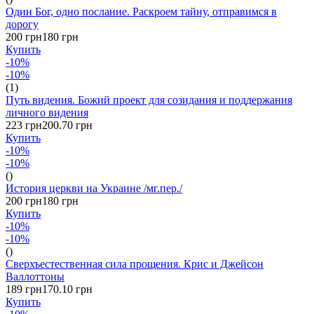
Один Бог, одно послание. Раскроем тайну, отправимся в
дорогу
200 грн
180 грн
Купить
-10%
-10%
(1)
Путь видения. Божий проект для созидания и поддержания
личного видения
223 грн
200.70 грн
Купить
-10%
-10%
()
История церкви на Украине /мг.пер./
200 грн
180 грн
Купить
-10%
-10%
()
Сверхъестественная сила прощения. Крис и Джейсон
Валлоттоны
189 грн
170.10 грн
Купить