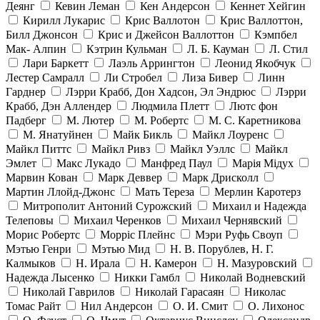
Деянг
Кевин Леман
Кен Андерсон
Кеннет Хейгин
Кирилл Лукарис
Крис Валлотон
Крис Валлоттон,
Билл Джонсон
Крис и Джейсон Валлоттон
Кэмпбел
Мак- Алпин
Кэтрин Кульман
Л. Б. Кауман
Л. Стил
Лари Баркетт
Лаэль Аррингтон
Леонид Якобчук
Лестер Самралл
Ли Стробел
Лиза Бивер
Линн
Гарднер
Лэрри Крабб, Дон Хадсон, Эл Эндрюс
Лэрри
Крабб, Дэн Аллендер
Людмила Плетт
Лютс фон
Падберг
М. Лютер
М. Робертс
М. С. Каретникова
М. Янатуйнен
Майк Бикль
Майкл Лоуренс
Майкл Питтс
Майкл Ривз
Майкл Уэллс
Майкл
Эмлет
Макс Лукадо
Манфред Паул
Марія Мідух
Марвин Кован
Марк Деввер
Марк Дрисколл
Мартин Ллойд-Джонс
Мать Тереза
Мерлин Каротерз
Митрополит Антоний Сурожский
Михаил и Надежда
Телеповы
Михаил Черенков
Михаил Чернявский
Морис Робертс
Морріс Плейнс
Мэри Руфь Своуп
Мэтью Генри
Мэтью Мид
Н. В. Порублев, Н. Г.
Калмыков
Н. Ирала
Н. Камерон
Н. Мазуровский
Надежда Лысенко
Никки Гамбл
Николай Водневский
Николай Гаврилов
Николай Гарасаян
Николас
Томас Райт
Нил Андерсон
О. И. Смит
О. Лихонос