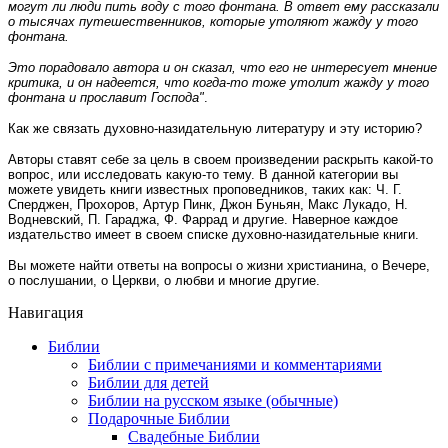
могут ли люди пить воду с того фонтана. В ответ ему рассказали
о тысячах путешественников, которые утоляют жажду у того
фонтана.
Это порадовало автора и он сказал, что его не интересует мнение
критика, и он надеется, что когда-то тоже утолит жажду у того
фонтана и прославит Господа"
.
Как же связать духовно-назидательную литературу и эту историю?
Авторы ставят себе за цель в своем произведении раскрыть какой-то
вопрос, или исследовать какую-то тему. В данной категории вы
можете увидеть книги известных проповедников, таких как: Ч. Г.
Сперджен, Прохоров, Артур Пинк, Джон Буньян, Макс Лукадо, Н.
Водневский, П. Гараджа, Ф. Фаррад и другие. Наверное каждое
издательство имеет в своем списке духовно-назидательные книги.
Вы можете найти ответы на вопросы о жизни христианина, о Вечере,
о послушании, о Церкви, о любви и многие другие.
Навигация
Библии
Библии с примечаниями и комментариями
Библии для детей
Библии на русском языке (обычные)
Подарочные Библии
Свадебные Библии