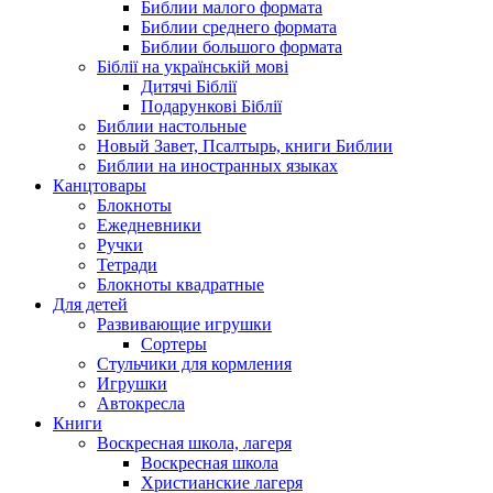
Библии малого формата
Библии среднего формата
Библии большого формата
Біблії на українській мові
Дитячі Біблії
Подарункові Біблії
Библии настольные
Новый Завет, Псалтырь, книги Библии
Библии на иностранных языках
Канцтовары
Блокноты
Ежедневники
Ручки
Тетради
Блокноты квадратные
Для детей
Развивающие игрушки
Сортеры
Стульчики для кормления
Игрушки
Автокресла
Книги
Воскресная школа, лагеря
Воскресная школа
Христианские лагеря