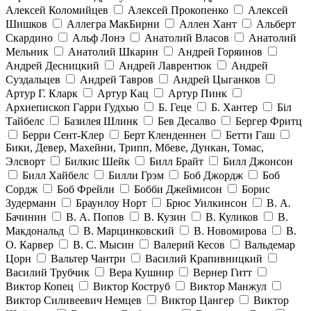
Алексей Коломийцев
Алексей Прокопенко
Алексей
Шишков
Аллегра МакБирни
Аллен Хант
Альберт
Скардино
Альф Лонэ
Анатолий Власов
Анатолий
Мельник
Анатолий Шкарин
Андрей Горяинов
Андрей Десницкий
Андрей Лаврентюк
Андрей
Суздальцев
Андрей Тавров
Андрей Цыганков
Артур Г. Кларк
Артур Кац
Артур Пинк
Архиепископ Гарри Гудхью
Б. Геце
Б. Хантер
Біл
Тайбелс
Базилея Шлинк
Бев Десалво
Бергер Фритц
Берри Сент-Клер
Берт Кленденнен
Бетти Гаш
Бики, Девер, Махейни, Трипп, Мбеве, Дункан, Томас,
Элсворт
Билкис Шейк
Билл Брайт
Билл Джонсон
Билл Хайбелс
Билли Грэм
Боб Джордж
Боб
Сордж
Боб Фрейли
Бобби Джеймисон
Борис
Зудерманн
Браунлоу Норт
Брюс Уилкинсон
В. А.
Бачинин
В. А. Попов
В. Кузин
В. Куликов
В.
Макдональд
В. Марцинковский
В. Новомирова
В.
О. Карвер
В. С. Мысин
Валерий Кесов
Вальдемар
Цорн
Вальтер Чантри
Василий Крапивницкий
Василий Трубчик
Вера Кушнир
Вернер Гитт
Виктор Копец
Виктор Коструб
Виктор Манжул
Виктор Силивеевич Немцев
Виктор Цангер
Виктор