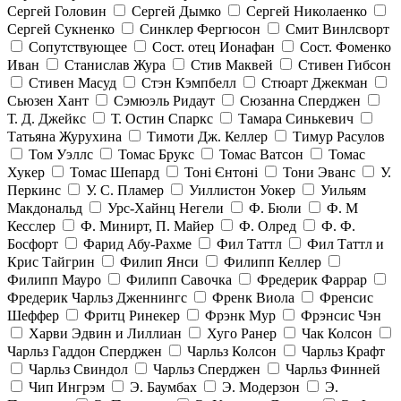
Сергей Головин
Сергей Дымко
Сергей Николаенко
Сергей Сукненко
Синклер Фергюсон
Смит Винлсворт
Сопутствующее
Сост. отец Ионафан
Сост. Фоменко
Иван
Станислав Жура
Стив Маквей
Стивен Гибсон
Стивен Масуд
Стэн Кэмпбелл
Стюарт Джекман
Сьюзен Хант
Сэмюэль Ридаут
Сюзанна Сперджен
Т. Д. Джейкс
Т. Остин Спаркс
Тамара Синькевич
Татьяна Журухина
Тимоти Дж. Келлер
Тимур Расулов
Том Уэллс
Томас Брукс
Томас Ватсон
Томас
Хукер
Томас Шепард
Тоні Єнтоні
Тони Эванс
У.
Перкинс
У. С. Пламер
Уиллистон Уокер
Уильям
Макдональд
Урс-Хайнц Негели
Ф. Бюли
Ф. М
Кесслер
Ф. Минирт, П. Майер
Ф. Олред
Ф. Ф.
Босфорт
Фарид Абу-Рахме
Фил Таттл
Фил Таттл и
Крис Тайгрин
Филип Янси
Филипп Келлер
Филипп Мауро
Филипп Савочка
Фредерик Фаррар
Фредерик Чарльз Дженнингс
Френк Виола
Френсис
Шеффер
Фритц Ринекер
Фрэнк Мур
Фрэнсис Чэн
Харви Эдвин и Лиллиан
Хуго Ранер
Чак Колсон
Чарльз Гаддон Сперджен
Чарльз Колсон
Чарльз Крафт
Чарльз Свиндол
Чарльз Сперджен
Чарльз Финней
Чип Ингрэм
Э. Баумбах
Э. Модерзон
Э.