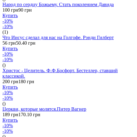
Народ по сердцу Божьему. Стать поколением Давида
100 грн
90 грн
Купить
-10%
-10%
(1)
Что Иисус сделал для нас на Голгофе. Рэнди Гилберт
56 грн
50.40 грн
Купить
-10%
-10%
()
Христос - Целитель. Ф.Ф.Босфорт. Бестеллер, ставший
классикой.
200 грн
180 грн
Купить
-10%
-10%
()
Церкви, которые молятся.Питер Вагнер
189 грн
170.10 грн
Купить
-10%
-10%
()