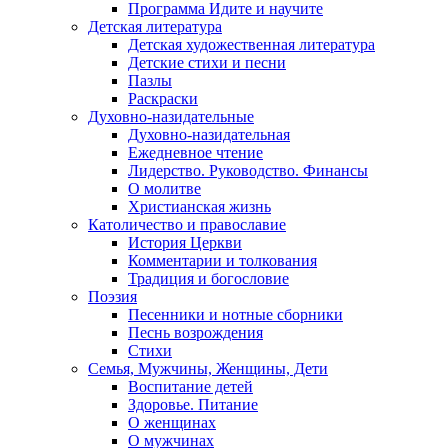
Программа Идите и научите
Детская литература
Детская художественная литература
Детские стихи и песни
Пазлы
Раскраски
Духовно-назидательные
Духовно-назидательная
Ежедневное чтение
Лидерство. Руководство. Финансы
О молитве
Христианская жизнь
Католичество и православие
История Церкви
Комментарии и толкования
Традиция и богословие
Поэзия
Песенники и нотные сборники
Песнь возрождения
Стихи
Семья, Мужчины, Женщины, Дети
Воспитание детей
Здоровье. Питание
О женщинах
О мужчинах