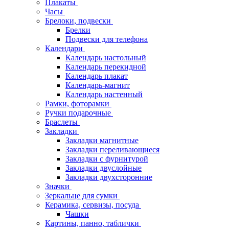
Плакаты
Часы
Брелоки, подвески
Брелки
Подвески для телефона
Календари
Календарь настольный
Календарь перекидной
Календарь плакат
Календарь-магнит
Календарь настенный
Рамки, фоторамки
Ручки подарочные
Браслеты
Закладки
Закладки магнитные
Закладки переливающиеся
Закладки с фурнитурой
Закладки двуслойные
Закладки двухсторонние
Значки
Зеркальце для сумки
Керамика, сервизы, посуда
Чашки
Картины, панно, таблички