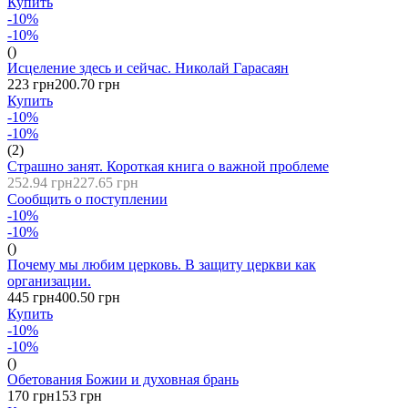
Купить
-10%
-10%
()
Исцеление здесь и сейчас. Николай Гарасаян
223 грн
200.70 грн
Купить
-10%
-10%
(2)
Страшно занят. Короткая книга о важной проблеме
252.94 грн
227.65 грн
Сообщить о поступлении
-10%
-10%
()
Почему мы любим церковь. В защиту церкви как
организации.
445 грн
400.50 грн
Купить
-10%
-10%
()
Обетования Божии и духовная брань
170 грн
153 грн