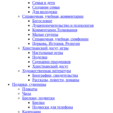
Семья и дети
Создание семьи
Для молодежи
Справочная, учебная, комментарии
Богословие
Душепопечительство и психология
Комментарии.Толкования
Малые группы
Справочная, учебная, симфонии
Церковь. История. Религии
Христианский досуг, игры
Настольные игры
Поделки
Сценарии праздников
Христианский досуг
Художественная литература
Биографии, свидетельства
Рассказы, повести, романы
Подарки, сувениры
Плакаты
Часы
Брелоки, подвески
Брелки
Подвески для телефона
Календари