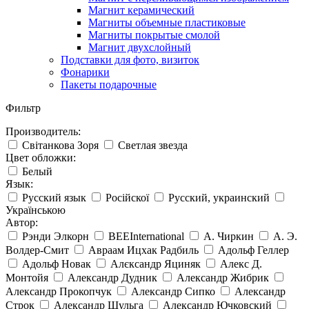
Магнит керамический
Магниты объемные пластиковые
Магниты покрытые смолой
Магнит двухслойный
Подставки для фото, визиток
Фонарики
Пакеты подарочные
Фильтр
Производитель:
Світанкова Зоря
Светлая звезда
Цвет обложки:
Белый
Язык:
Русский язык
Російскої
Русский, украинский
Українською
Автор:
Рэнди Элкорн
BEEInternational
А. Чиркин
А. Э.
Волдер-Смит
Авраам Ицхак Радбиль
Адольф Геллер
Адольф Новак
Алєксандр Яциняк
Алекс Д.
Монтойя
Александр Дудник
Александр Жибрик
Александр Прокопчук
Александр Сипко
Александр
Строк
Александр Шульга
Александр Ючковский