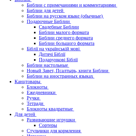
Библии с примечаниями и комментариями
Библии для детей
Библии на русском языке (обычные)
Подарочные Библии
Свадебные Библии
Библии малого формата
Библии среднего формата
Библии большого формата
Біблії на українській мові
Дитячі Біблії
Подарункові Біблії
Библии настольные
Новый Завет, Псалтырь, книги Библии
Библии на иностранных языках
Канцтовары
Блокноты
Ежедневники
Ручки
Тетради
Блокноты квадратные
Для детей
Развивающие игрушки
Сортеры
Стульчики для кормления