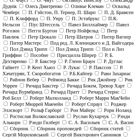
О. Фауст
О. Чмут
Октавиус Винслоу
Олександр
Дуднік
Олесь Дмитренко
Оливье Клеман
Освальд
Чемберс
П. Гэйстон, П. Тернер, П. Шарп
П. Д. Брамсен
П. Клиффорд
П. Унру
П. Эстабрукс
П.К.
Нельсон
Піус Штессель
Павел Биллхаймер
Павел
Рогозин
Пегги Буртон
Петр Нойфельд
Петр
Павлюк
Петр Цюкало
Петр Шатров
Питер Вагнер
Питер Мастерс
Под ред. Л. Кленицкого и Д. Вайгодера
Пол Дэвид Трипп
Пол Дэвид Трипп
Пол и Лиз
Гриффин
Пособие
Присцилла Ширер
Р. Б.
Дехтяренко
Р. Бакстер
Р. Гленн Браун
Р. Дуглас
Гайветт
Р. Кент Хьюз
Р. Лукас
Р. Пакссон
Р.
Хачатурян, Т. Скоробогатов
Р.Б.Кайпер
Рави Захариас
Райнон Вебер
Реймонд Бакке
Рик Джойнер
Рик
Уоррен
Ричард Бакстер
Ричард Бокем, Тревор Харт
Ричард Вурмбранд
Ричард Пратт
Ричард Стернс
Роб Белл
Роберт Малхолланд
Роберт Марри МакЧейн
Роберт Мюррей Макчейн
Роберт Спраул
Роджер
Эллсворт
Рольф Гарборг
Рон Майерс
Рори Ноланд
Ростислав Волкославский
Руслан Кухарчук
Рэнди
Алькорн
Рэнди Гилберт
С. А. Васильев
С. А. Васин
Сборник
Сборник проповедей
Сборник статей
Сергій Мороховський
Сергей Викторович Санников