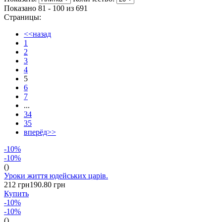
Показано 81 - 100 из
691
Страницы:
<<назад
1
2
3
4
5
6
7
...
34
35
вперёд>>
-10%
-10%
()
Уроки життя юдейських царів.
212 грн
190.80 грн
Купить
-10%
-10%
()