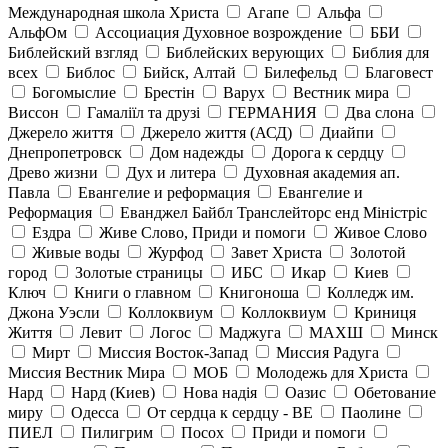
Международная школа Христа
Агапе
Альфа
АльфОм
Ассоциация Духовное возрождение
ББИ
Библейский взгляд
Библейских верующих
Библия для
всех
Библос
Бийск, Алтай
Билефельд
Благовест
Богомыслие
Брестін
Варух
Вестник мира
Виссон
Гамаліїл та друзі
ГЕРМАНИЯ
Два слона
Джерело життя
Джерело життя (АСД)
Диайпи
Днепропетровск
Дом надежды
Дорога к сердцу
Древо жизни
Дух и литера
Духовная академия ап.
Павла
Евангелие и реформация
Евангелие и
Реформация
Еванджел Байбл Транслейторс енд Міністріс
Ездра
Живе Слово, Приди и помоги
Живое Слово
Живые воды
Журфод
Завет Христа
Золотой
город
Золотые страницы
ИБС
Икар
Киев
Ключ
Книги о главном
Книгоноша
Колледж им.
Джона Уэсли
Коллоквиум
Коллоквиум
Криниця
Життя
Левит
Логос
Маджуга
МАХШ
Минск
Мирт
Миссия Восток-Запад
Миссия Радуга
Миссия Вестник Мира
МОБ
Молодежь для Христа
Нард
Нард (Киев)
Нова надія
Оазис
Обетование
миру
Одесса
От сердца к сердцу - ВЕ
Паолине
ПИЕЛ
Пилигрим
Посох
Приди и помоги