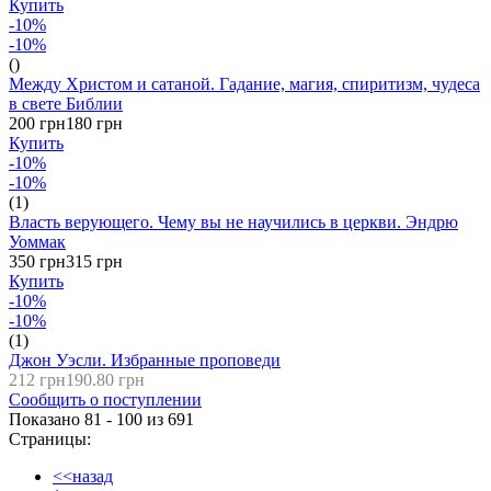
Купить
-10%
-10%
()
Между Христом и сатаной. Гадание, магия, спиритизм, чудеса
в свете Библии
200 грн
180 грн
Купить
-10%
-10%
(1)
Власть верующего. Чему вы не научились в церкви. Эндрю
Уоммак
350 грн
315 грн
Купить
-10%
-10%
(1)
Джон Уэсли. Избранные проповеди
212 грн
190.80 грн
Сообщить о поступлении
Показано 81 - 100 из
691
Страницы:
<<назад