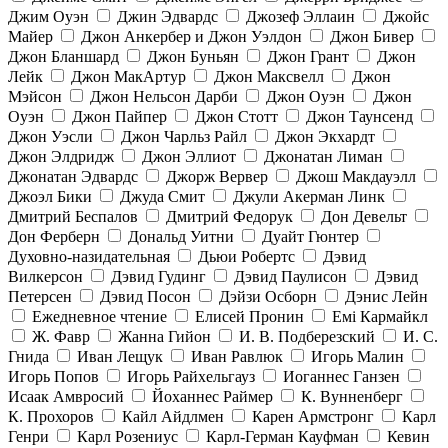
Джим Оуэн
Джин Эдвардс
Джозеф Эллаин
Джойс
Майер
Джон Анкербер и Джон Уэлдон
Джон Бивер
Джон Бланшард
Джон Буньян
Джон Грант
Джон
Лейк
Джон МакАртур
Джон Максвелл
Джон
Мэйсон
Джон Нельсон Дарби
Джон Оуэн
Джон
Оуэн
Джон Пайпер
Джон Стотт
Джон Таунсенд
Джон Уэсли
Джон Чарльз Райл
Джон Экхардт
Джон Элдридж
Джон Эллиот
Джонатан Лиман
Джонатан Эдвардс
Джорж Вервер
Джош Макдауэлл
Джоэл Бики
Джуда Смит
Джули Акерман Линк
Дмитрий Беспалов
Дмитрий Федорук
Дон Девельт
Дон Ферберн
Дональд Уитни
Дуайт Гюнтер
Духовно-назидательная
Дьюи Робертс
Дэвид
Вилкерсон
Дэвид Гудинг
Дэвид Паулисон
Дэвид
Петерсен
Дэвид Посон
Дэйзи Осборн
Дэнис Лейн
Ежедневное чтение
Елисей Пронин
Емі Кармайкл
Ж. Фавр
Жанна Гийон
И. В. Подберезский
И. С.
Гнида
Иван Лещук
Иван Равлюк
Игорь Малин
Игорь Попов
Игорь Райхельгауз
Иоганнес Ганзен
Исаак Амвросий
Йоханнес Раймер
К. Вунненберг
К. Прохоров
Кайл Айдлмен
Карен Армстронг
Карл
Генри
Карл Розениус
Карл-Герман Кауфман
Кевин