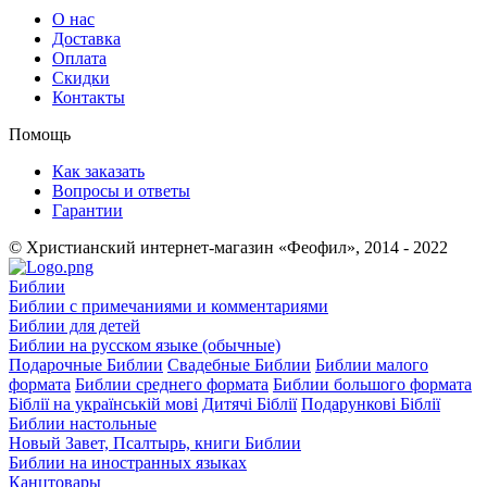
О нас
Доставка
Оплата
Скидки
Контакты
Помощь
Как заказать
Вопросы и ответы
Гарантии
© Христианский интернет-магазин «Феофил», 2014 - 2022
Библии
Библии с примечаниями и комментариями
Библии для детей
Библии на русском языке (обычные)
Подарочные Библии
Свадебные Библии
Библии малого
формата
Библии среднего формата
Библии большого формата
Біблії на українській мові
Дитячі Біблії
Подарункові Біблії
Библии настольные
Новый Завет, Псалтырь, книги Библии
Библии на иностранных языках
Канцтовары