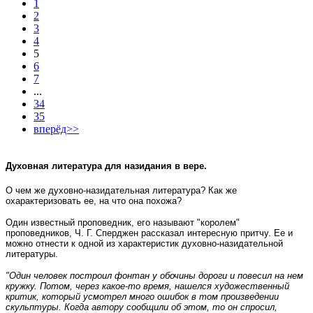
1
2
3
4
5
6
7
...
34
35
вперёд>>
Духовная литература для назидания в вере.
О чем же духовно-назидательная литература? Как же
охарактеризовать ее, на что она похожа?
Один известный проповедник, его называют "королем"
проповедников, Ч. Г. Сперджен рассказал интересную притчу. Ее и
можно отнести к одной из характеристик духовно-назидательной
литературы.
"Один человек построил фонтан у обочины дороги и повесил на нем
кружку. Потом, через какое-то время, нашелся художественный
критик, который усмотрел много ошибок в том произведении
скульптуры. Когда автору сообщили об этом, то он спросил,