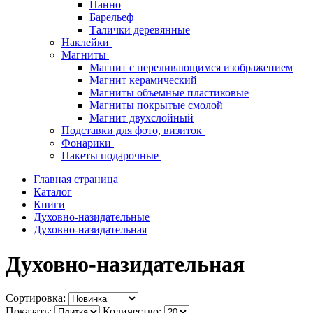
Панно
Барельеф
Талички деревянные
Наклейки
Магниты
Магнит с переливающимся изображением
Магнит керамический
Магниты объемные пластиковые
Магниты покрытые смолой
Магнит двухслойный
Подставки для фото, визиток
Фонарики
Пакеты подарочные
Главная страница
Каталог
Книги
Духовно-назидательные
Духовно-назидательная
Духовно-назидательная
Сортировка:
Показать:
Количество: