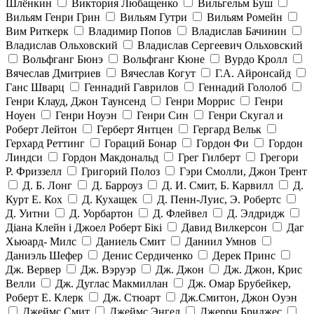
Шлёнкин
Виктория Любащенко
Вильгельм Буш
Вильям Генри Грин
Вильям Гутри
Вильям Ромейн
Вим Риткерк
Владимир Попов
Владислав Бачинин
Владислав Ольховский
Владислав Сергеевич Ольховский
Вольфганг Бюнэ
Вольфганг Кюне
Вурдо Кролл
Вячеслав Дмитриев
Вячеслав Когут
Г.А. Айронсайд
Ганс Шварц
Геннадий Гаврилов
Геннадий Гололоб
Генри Клауд, Джон Таунсенд
Генри Моррис
Генри
Ноуен
Генри Ноуэн
Генри Син
Генри Скугал и
Роберт Лейтон
Герберт Янтцен
Гергард Вельк
Герхард Реттинг
Гораций Бонар
Гордон Фи
Гордон
Линдси
Гордон Макдональд
Грег Гилберт
Грегори
Р. Фриззелл
Григорий Полоз
Гэри Смолли, Джон Трент
Д. Б. Лонг
Д. Барроуз
Д. И. Смит, Б. Карвилл
Д.
Курт Е. Кох
Д. Кухащек
Д. Пенн-Луис, Э. Робертс
Д. Уитни
Д. Уорбартон
Д. Флейвел
Д. Элдридж
Діана Клейн і Джоел Роберт Бікі
Давид Вилкерсон
Даг
Хьюард- Милс
Даниель Смит
Даниил Умнов
Даниэль Шефер
Денис Сердиченко
Дерек Принс
Дж. Вервер
Дж. Вэруэр
Дж. Джон
Дж. Джон, Крис
Велли
Дж. Дуглас Макмиллан
Дж. Омар Брубейкер,
Роберт Е. Клерк
Дж. Стюарт
Дж.Смитон, Джон Оуэн
Джеймс Смит
Джеймс Энгел
Джерри Бриджес