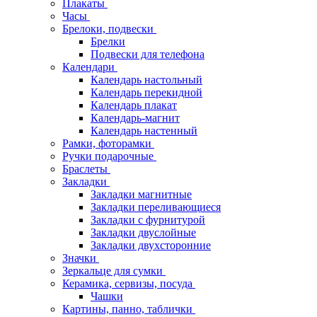
Плакаты
Часы
Брелоки, подвески
Брелки
Подвески для телефона
Календари
Календарь настольный
Календарь перекидной
Календарь плакат
Календарь-магнит
Календарь настенный
Рамки, фоторамки
Ручки подарочные
Браслеты
Закладки
Закладки магнитные
Закладки переливающиеся
Закладки с фурнитурой
Закладки двуслойные
Закладки двухсторонние
Значки
Зеркальце для сумки
Керамика, сервизы, посуда
Чашки
Картины, панно, таблички