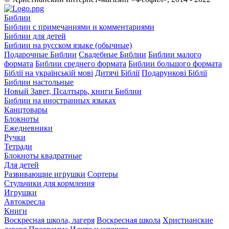
Библии
Библии с примечаниями и комментариями
Библии для детей
Библии на русском языке (обычные)
Подарочные Библии
Свадебные Библии
Библии малого
формата
Библии среднего формата
Библии большого формата
Біблії на українській мові
Дитячі Біблії
Подарункові Біблії
Библии настольные
Новый Завет, Псалтырь, книги Библии
Библии на иностранных языках
Канцтовары
Блокноты
Ежедневники
Ручки
Тетради
Блокноты квадратные
Для детей
Развивающие игрушки
Сортеры
Стульчики для кормления
Игрушки
Автокресла
Книги
Воскресная школа, лагеря
Воскресная школа
Христианские