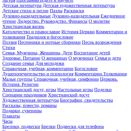
лагеря
Программа Идите и научите
Детская литература
Детская художественная литература
Детские стихи и песни
Пазлы
Раскраски
Духовно-назидательные
Духовно-назидательная
Ежедневное
чтение
Лидерство. Руководство. Финансы
О молитве
Христианская жизнь
Католичество и православие
История Церкви
Комментарии и
толкования
Традиция и богословие
Поэзия
Песенники и нотные сборники
Песнь возрождения
Стихи
Семья, Мужчины, Женщины, Дети
Воспитание детей
Здоровье. Питание
О женщинах
О мужчинах
Семья и дети
Создание семьи
Для молодежи
Справочная, учебная, комментарии
Богословие
Душепопечительство и психология
Комментарии.Толкования
Малые группы
Справочная, учебная, симфонии
Церковь.
История. Религии
Христианский досуг, игры
Настольные игры
Поделки
Сценарии праздников
Христианский досуг
Художественная литература
Биографии, свидетельства
Рассказы, повести, романы
Подарки, сувениры
Плакаты
Часы
Брелоки, подвески
Брелки
Подвески для телефона