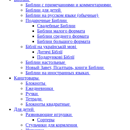
Библии с примечаниями и комментариями
Библии для детей
Библии на русском языке (обычные)
Подарочные Библии
Свадебные Библии
Библии малого формата
Библии среднего формата
Библии большого формата
Біблії на українській мові
Дитячі Біблії
Подарункові Біблії
Библии настольные
Новый Завет, Псалтырь, книги Библии
Библии на иностранных языках
Канцтовары
Блокноты
Ежедневники
Ручки
Тетради
Блокноты квадратные
Для детей
Развивающие игрушки
Сортеры
Стульчики для кормления