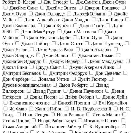
Роберт Е. Клерк
Дж. Стюарт
Дж.Смитон, Джон Оуэн
Джеймс Смит
Джеймс Энгел
Джерри Бриджес
Джим Оуэн
Джин Эдвардс
Джозеф Эллаин
Джойс
Майер
Джон Анкербер и Джон Уэлдон
Джон Бивер
Джон Бланшард
Джон Буньян
Джон Грант
Джон
Лейк
Джон МакАртур
Джон Максвелл
Джон
Мэйсон
Джон Нельсон Дарби
Джон Оуэн
Джон
Оуэн
Джон Пайпер
Джон Стотт
Джон Таунсенд
Джон Уэсли
Джон Чарльз Райл
Джон Экхардт
Джон Элдридж
Джон Эллиот
Джонатан Лиман
Джонатан Эдвардс
Джорж Вервер
Джош Макдауэлл
Джоэл Бики
Джуда Смит
Джули Акерман Линк
Дмитрий Беспалов
Дмитрий Федорук
Дон Девельт
Дон Ферберн
Дональд Уитни
Дуайт Гюнтер
Духовно-назидательная
Дьюи Робертс
Дэвид
Вилкерсон
Дэвид Гудинг
Дэвид Паулисон
Дэвид
Петерсен
Дэвид Посон
Дэйзи Осборн
Дэнис Лейн
Ежедневное чтение
Елисей Пронин
Емі Кармайкл
Ж. Фавр
Жанна Гийон
И. В. Подберезский
И. С.
Гнида
Иван Лещук
Иван Равлюк
Игорь Малин
Игорь Попов
Игорь Райхельгауз
Иоганнес Ганзен
Исаак Амвросий
Йоханнес Раймер
К. Вунненберг
К. Прохоров
Кайл Айдлмен
Карен Армстронг
Карл