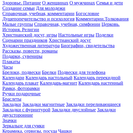
Здоровье. Питание
О женщинах
О мужчинах
Семья и дети
Создание семьи
Для молодежи
Справочная, учебная, комментарии
Богословие
Душепопечительство и психология
Комментарии.Толкования
Малые группы
Справочная, учебная, симфонии
Церковь.
История. Религии
Христианский досуг, игры
Настольные игры
Поделки
Сценарии праздников
Христианский досуг
Художественная литература
Биографии, свидетельства
Рассказы, повести, романы
Подарки, сувениры
Плакаты
Часы
Брелоки, подвески
Брелки
Подвески для телефона
Календари
Календарь настольный
Календарь перекидной
Календарь плакат
Календарь-магнит
Календарь настенный
Рамки, фоторамки
Ручки подарочные
Браслеты
Закладки
Закладки магнитные
Закладки переливающиеся
Закладки с фурнитурой
Закладки двуслойные
Закладки
двухсторонние
Значки
Зеркальце для сумки
Керамика, сервизы, посуда
Чашки