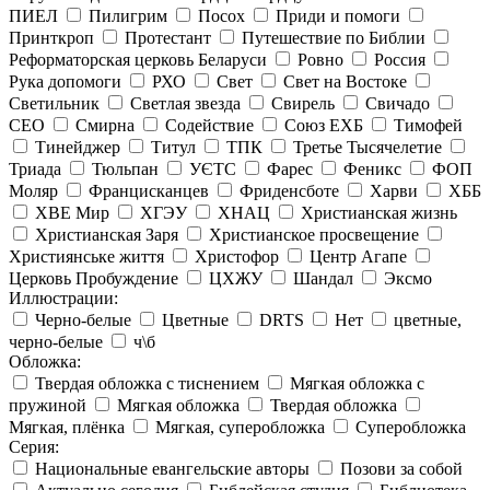
ПИЕЛ
Пилигрим
Посох
Приди и помоги
Принткроп
Протестант
Путешествие по Библии
Реформаторская церковь Беларуси
Ровно
Россия
Рука допомоги
РХО
Свет
Свет на Востоке
Светильник
Светлая звезда
Свирель
Свичадо
СЕО
Смирна
Содействие
Союз ЕХБ
Тимофей
Тинейджер
Титул
ТПК
Третье Тысячелетие
Триада
Тюльпан
УЄТС
Фарес
Феникс
ФОП
Моляр
Францисканцев
Фриденсботе
Харви
ХББ
ХВЕ Мир
ХГЭУ
ХНАЦ
Христианская жизнь
Христианская Заря
Христианское просвещение
Християнське життя
Христофор
Центр Агапе
Церковь Пробуждение
ЦХЖУ
Шандал
Эксмо
Иллюстрации:
Черно-белые
Цветные
DRTS
Нет
цветные,
черно-белые
ч\б
Обложка:
Твердая обложка с тиснением
Мягкая обложка с
пружиной
Мягкая обложка
Твердая обложка
Мягкая, плёнка
Мягкая, суперобложка
Суперобложка
Серия:
Национальные евангельские авторы
Позови за собой