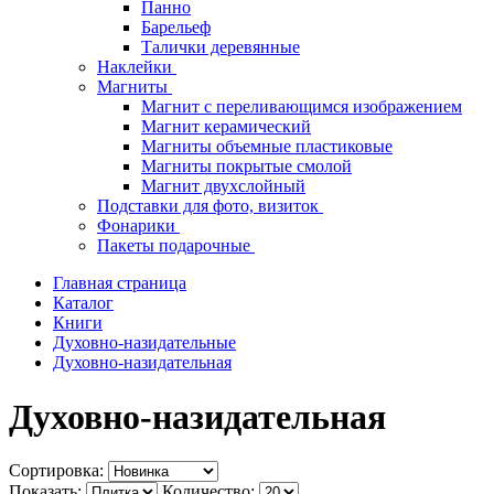
Панно
Барельеф
Талички деревянные
Наклейки
Магниты
Магнит с переливающимся изображением
Магнит керамический
Магниты объемные пластиковые
Магниты покрытые смолой
Магнит двухслойный
Подставки для фото, визиток
Фонарики
Пакеты подарочные
Главная страница
Каталог
Книги
Духовно-назидательные
Духовно-назидательная
Духовно-назидательная
Сортировка:
Показать:
Количество: