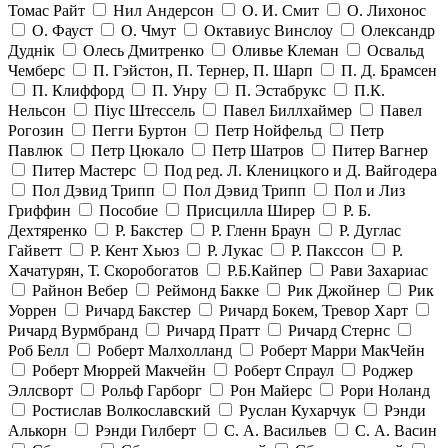
Томас Райт
Нил Андерсон
О. И. Смит
О. Лихонос
О. Фауст
О. Чмут
Октавиус Винслоу
Олександр
Дуднік
Олесь Дмитренко
Оливье Клеман
Освальд
Чемберс
П. Гэйстон, П. Тернер, П. Шарп
П. Д. Брамсен
П. Клиффорд
П. Унру
П. Эстабрукс
П.К.
Нельсон
Піус Штессель
Павел Биллхаймер
Павел
Рогозин
Пегги Буртон
Петр Нойфельд
Петр
Павлюк
Петр Цюкало
Петр Шатров
Питер Вагнер
Питер Мастерс
Под ред. Л. Кленицкого и Д. Вайгодера
Пол Дэвид Трипп
Пол Дэвид Трипп
Пол и Лиз
Гриффин
Пособие
Присцилла Ширер
Р. Б.
Дехтяренко
Р. Бакстер
Р. Гленн Браун
Р. Дуглас
Гайветт
Р. Кент Хьюз
Р. Лукас
Р. Пакссон
Р.
Хачатурян, Т. Скоробогатов
Р.Б.Кайпер
Рави Захариас
Райнон Вебер
Реймонд Бакке
Рик Джойнер
Рик
Уоррен
Ричард Бакстер
Ричард Бокем, Тревор Харт
Ричард Вурмбранд
Ричард Пратт
Ричард Стернс
Роб Белл
Роберт Малхолланд
Роберт Марри МакЧейн
Роберт Мюррей Макчейн
Роберт Спраул
Роджер
Эллсворт
Рольф Гарборг
Рон Майерс
Рори Ноланд
Ростислав Волкославский
Руслан Кухарчук
Рэнди
Алькорн
Рэнди Гилберт
С. А. Васильев
С. А. Васин