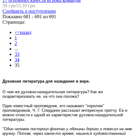
17 основных качеств игрока команды
59 грн
53.10 грн
Сообщить о поступлении
Показано 681 - 691 из
691
Страницы:
<<назад
1
2
...
33
34
35
Духовная литература для назидания в вере.
О чем же духовно-назидательная литература? Как же
охарактеризовать ее, на что она похожа?
Один известный проповедник, его называют "королем"
проповедников, Ч. Г. Сперджен рассказал интересную притчу. Ее и
можно отнести к одной из характеристик духовно-назидательной
литературы.
"Один человек построил фонтан у обочины дороги и повесил на нем
кружку. Потом, через какое-то время, нашелся художественный