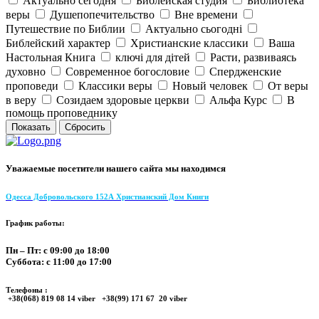
Актуально сегодня
Библейская студия
Библиотека
веры
Душепопечительство
Вне времени
Путешествие по Библии
Актуально сьогодні
Библейский характер
Христианские классики
Ваша
Настольная Книга
ключі для дітей
Расти, развиваясь
духовно
Современное богословие
Спердженские
проповеди
Классики веры
Новый человек
От веры
в веру
Созидаем здоровые церкви
Альфа Курс
В
помощь проповеднику
Уважаемые посетители нашего сайта мы находимся
Одесса Добровольского 152А Христианский Дом Книги
График работы:
Пн – Пт: с 09:00 до 18:00
Суббота: с 11:00 до 17:00
Телефоны :
+38(068) 819 08 14 viber +38(99) 171 67 20 viber