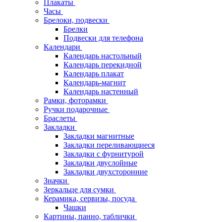
Плакаты
Часы
Брелоки, подвески
Брелки
Подвески для телефона
Календари
Календарь настольный
Календарь перекидной
Календарь плакат
Календарь-магнит
Календарь настенный
Рамки, фоторамки
Ручки подарочные
Браслеты
Закладки
Закладки магнитные
Закладки переливающиеся
Закладки с фурнитурой
Закладки двуслойные
Закладки двухсторонние
Значки
Зеркальце для сумки
Керамика, сервизы, посуда
Чашки
Картины, панно, таблички