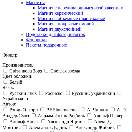
Магниты
Магнит с переливающимся изображением
Магнит керамический
Магниты объемные пластиковые
Магниты покрытые смолой
Магнит двухслойный
Подставки для фото, визиток
Фонарики
Пакеты подарочные
Фильтр
Производитель:
Світанкова Зоря
Светлая звезда
Цвет обложки:
Белый
Язык:
Русский язык
Російскої
Русский, украинский
Українською
Автор:
Рэнди Элкорн
BEEInternational
А. Чиркин
А. Э.
Волдер-Смит
Авраам Ицхак Радбиль
Адольф Геллер
Адольф Новак
Алєксандр Яциняк
Алекс Д.
Монтойя
Александр Дудник
Александр Жибрик