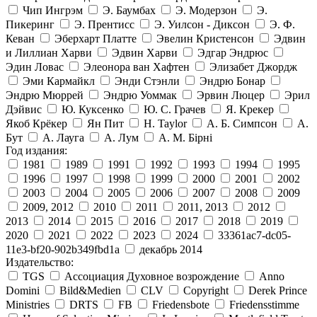
Чип Ингрэм
Э. Баумбах
Э. Модерзон
Э.
Пикеринг
Э. Прентисс
Э. Уилсон - Диксон
Э. Ф.
Кеван
Эберхарт Платте
Эвелин Кристенсон
Эдвин
и Лиллиан Харви
Эдвин Харви
Эдгар Эндрюс
Эдин Ловас
Элеонора ван Хафтен
Элизабет Джордж
Эми Кармайкл
Энди Стэнли
Эндрю Бонар
Эндрю Мюррей
Эндрю Уоммак
Эрвин Люцер
Эрил
Дэйвис
Ю. Куксенко
Ю. С. Грачев
Я. Крекер
Якоб Крёкер
Ян Пит
H. Taylor
А. Б. Симпсон
А.
Бут
А. Лауга
А. Лум
А. М. Бірні
Год издания:
1981
1989
1991
1992
1993
1994
1995
1996
1997
1998
1999
2000
2001
2002
2003
2004
2005
2006
2007
2008
2009
2009, 2012
2010
2011
2011, 2013
2012
2013
2014
2015
2016
2017
2018
2019
2020
2021
2022
2023
2024
33361ac7-dc05-
11e3-bf20-902b349fbd1a
декабрь 2014
Издательство:
TGS
Ассоциация Духовное возрождение
Anno
Domini
Bild&Medien
CLV
Copyright
Derek Prince
Ministries
DRTS
FB
Friedensbote
Friedensstimme