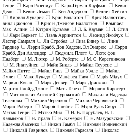
Генри
Карл Розениус
Карл-Герман Кауфман
Кевин
Деянг
Кевин Леман
Кен Андерсон
Кеннет Хейгин
Кирилл Лукарис
Крис Валлотон
Крис Валлоттон,
Билл Джонсон
Крис и Джейсон Валлоттон
Кэмпбел
Мак- Алпин
Кэтрин Кульман
Л. Б. Кауман
Л. Стил
Лари Баркетт
Лаэль Аррингтон
Леонид Якобчук
Лестер Самралл
Ли Стробел
Лиза Бивер
Линн
Гарднер
Лэрри Крабб, Дон Хадсон, Эл Эндрюс
Лэрри
Крабб, Дэн Аллендер
Людмила Плетт
Лютс фон
Падберг
М. Лютер
М. Робертс
М. С. Каретникова
М. Янатуйнен
Майк Бикль
Майкл Лоуренс
Майкл Питтс
Майкл Ривз
Майкл Уэллс
Майкл
Эмлет
Макс Лукадо
Манфред Паул
Марія Мідух
Марвин Кован
Марк Деввер
Марк Дрисколл
Мартин Ллойд-Джонс
Мать Тереза
Мерлин Каротерз
Митрополит Антоний Сурожский
Михаил и Надежда
Телеповы
Михаил Черенков
Михаил Чернявский
Морис Робертс
Морріс Плейнс
Мэри Руфь Своуп
Мэтью Генри
Мэтью Мид
Н. В. Порублев, Н. Г.
Калмыков
Н. Ирала
Н. Камерон
Н. Мазуровский
Надежда Лысенко
Никки Гамбл
Николай Водневский
Николай Гаврилов
Николай Гарасаян
Николас