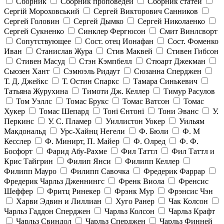
Сборник
Сборник проповедей
Сборник статей
Сергій Мороховський
Сергей Викторович Санников
Сергей Головин
Сергей Дымко
Сергей Николаенко
Сергей Сукненко
Синклер Фергюсон
Смит Винлсворт
Сопутствующее
Сост. отец Ионафан
Сост. Фоменко
Иван
Станислав Жура
Стив Маквей
Стивен Гибсон
Стивен Масуд
Стэн Кэмпбелл
Стюарт Джекман
Сьюзен Хант
Сэмюэль Ридаут
Сюзанна Сперджен
Т. Д. Джейкс
Т. Остин Спаркс
Тамара Синькевич
Татьяна Журухина
Тимоти Дж. Келлер
Тимур Расулов
Том Уэллс
Томас Брукс
Томас Ватсон
Томас
Хукер
Томас Шепард
Тоні Єнтоні
Тони Эванс
У.
Перкинс
У. С. Пламер
Уиллистон Уокер
Уильям
Макдональд
Урс-Хайнц Негели
Ф. Бюли
Ф. М
Кесслер
Ф. Минирт, П. Майер
Ф. Олред
Ф. Ф.
Босфорт
Фарид Абу-Рахме
Фил Таттл
Фил Таттл и
Крис Тайгрин
Филип Янси
Филипп Келлер
Филипп Мауро
Филипп Савочка
Фредерик Фаррар
Фредерик Чарльз Дженнингс
Френк Виола
Френсис
Шеффер
Фритц Ринекер
Фрэнк Мур
Фрэнсис Чэн
Харви Эдвин и Лиллиан
Хуго Ранер
Чак Колсон
Чарльз Гаддон Сперджен
Чарльз Колсон
Чарльз Крафт
Чарльз Свиндол
Чарльз Сперджен
Чарльз Финней