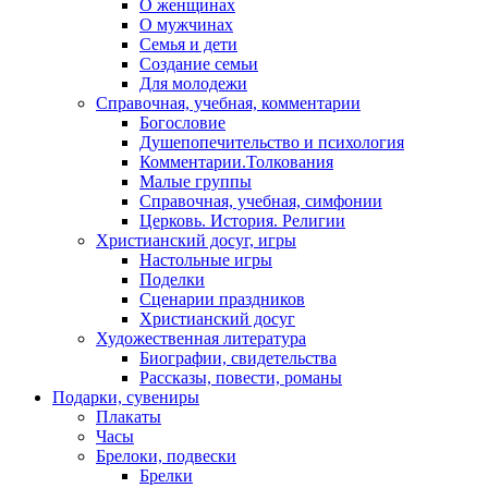
О женщинах
О мужчинах
Семья и дети
Создание семьи
Для молодежи
Справочная, учебная, комментарии
Богословие
Душепопечительство и психология
Комментарии.Толкования
Малые группы
Справочная, учебная, симфонии
Церковь. История. Религии
Христианский досуг, игры
Настольные игры
Поделки
Сценарии праздников
Христианский досуг
Художественная литература
Биографии, свидетельства
Рассказы, повести, романы
Подарки, сувениры
Плакаты
Часы
Брелоки, подвески
Брелки