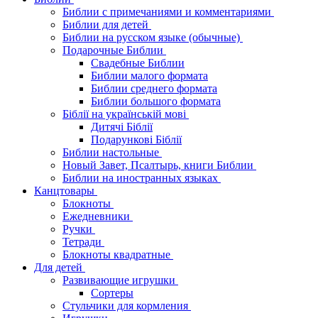
Библии с примечаниями и комментариями
Библии для детей
Библии на русском языке (обычные)
Подарочные Библии
Свадебные Библии
Библии малого формата
Библии среднего формата
Библии большого формата
Біблії на українській мові
Дитячі Біблії
Подарункові Біблії
Библии настольные
Новый Завет, Псалтырь, книги Библии
Библии на иностранных языках
Канцтовары
Блокноты
Ежедневники
Ручки
Тетради
Блокноты квадратные
Для детей
Развивающие игрушки
Сортеры
Стульчики для кормления