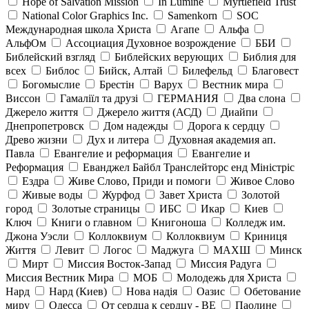
Hope of Salvation Mission
In Lumine
Myrtlefield Trust
National Color Graphics Inc.
Samenkorn
SOC
Международная школа Христа
Агапе
Альфа
АльфОм
Ассоциация Духовное возрождение
ББИ
Библейский взгляд
Библейских верующих
Библия для
всех
Библос
Бийск, Алтай
Билефельд
Благовест
Богомыслие
Брестін
Варух
Вестник мира
Виссон
Гамаліїл та друзі
ГЕРМАНИЯ
Два слона
Джерело життя
Джерело життя (АСД)
Диайпи
Днепропетровск
Дом надежды
Дорога к сердцу
Древо жизни
Дух и литера
Духовная академия ап.
Павла
Евангелие и реформация
Евангелие и
Реформация
Еванджел Байбл Транслейторс енд Міністріс
Ездра
Живе Слово, Приди и помоги
Живое Слово
Живые воды
Журфод
Завет Христа
Золотой
город
Золотые страницы
ИБС
Икар
Киев
Ключ
Книги о главном
Книгоноша
Колледж им.
Джона Уэсли
Коллоквиум
Коллоквиум
Криниця
Життя
Левит
Логос
Маджуга
МАХШ
Минск
Мирт
Миссия Восток-Запад
Миссия Радуга
Миссия Вестник Мира
МОБ
Молодежь для Христа
Нард
Нард (Киев)
Нова надія
Оазис
Обетование
миру
Одесса
От сердца к сердцу - ВЕ
Паолине