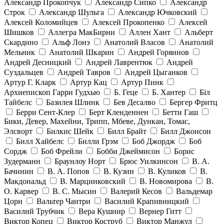
Александр Прокопчук
Александр Сипко
Александр
Строк
Александр Шульга
Александр Ючковский
Алексей Коломийцев
Алексей Прокопенко
Алексей
Шишков
Аллегра МакБирни
Аллен Хант
Альберт
Скардино
Альф Лонэ
Анатолий Власов
Анатолий
Мельник
Анатолий Шкарин
Андрей Горяинов
Андрей Десницкий
Андрей Лаврентюк
Андрей
Суздальцев
Андрей Тавров
Андрей Цыганков
Артур Г. Кларк
Артур Кац
Артур Пинк
Архиепископ Гарри Гудхью
Б. Геце
Б. Хантер
Біл
Тайбелс
Базилея Шлинк
Бев Десалво
Бергер Фритц
Берри Сент-Клер
Берт Кленденнен
Бетти Гаш
Бики, Девер, Махейни, Трипп, Мбеве, Дункан, Томас,
Элсворт
Билкис Шейк
Билл Брайт
Билл Джонсон
Билл Хайбелс
Билли Грэм
Боб Джордж
Боб
Сордж
Боб Фрейли
Бобби Джеймисон
Борис
Зудерманн
Браунлоу Норт
Брюс Уилкинсон
В. А.
Бачинин
В. А. Попов
В. Кузин
В. Куликов
В.
Макдональд
В. Марцинковский
В. Новомирова
В.
О. Карвер
В. С. Мысин
Валерий Кесов
Вальдемар
Цорн
Вальтер Чантри
Василий Крапивницкий
Василий Трубчик
Вера Кушнир
Вернер Гитт
Виктор Копец
Виктор Коструб
Виктор Манжул