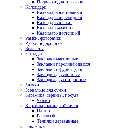
Подвески для телефона
Календари
Календарь настольный
Календарь перекидной
Календарь плакат
Календарь-магнит
Календарь настенный
Рамки, фоторамки
Ручки подарочные
Браслеты
Закладки
Закладки магнитные
Закладки переливающиеся
Закладки с фурнитурой
Закладки двуслойные
Закладки двухсторонние
Значки
Зеркальце для сумки
Керамика, сервизы, посуда
Чашки
Картины, панно, таблички
Панно
Барельеф
Талички деревянные
Наклейки