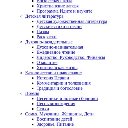
Воскресная школа
Христианские лагеря
Программа Идите и научите
Детская литература
Детская художественная литература
Детские стихи и песни
Пазлы
Раскраски
Духовно-назидательные
Духовно-назидательная
Ежедневное чтение
Лидерство. Руководство. Финансы
О молитве
Христианская жизнь
Католичество и православие
История Церкви
Комментарии и толкования
Традиция и богословие
Поэзия
Песенники и нотные сборники
Песнь возрождения
Стихи
Семья, Мужчины, Женщины, Дети
Воспитание детей
Здоровье. Питание