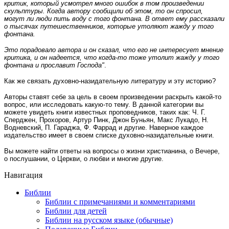
критик, который усмотрел много ошибок в том произведении
скульптуры. Когда автору сообщили об этом, то он спросил,
могут ли люди пить воду с того фонтана. В ответ ему рассказали
о тысячах путешественников, которые утоляют жажду у того
фонтана.
Это порадовало автора и он сказал, что его не интересует мнение
критика, и он надеется, что когда-то тоже утолит жажду у того
фонтана и прославит Господа"
.
Как же связать духовно-назидательную литературу и эту историю?
Авторы ставят себе за цель в своем произведении раскрыть какой-то
вопрос, или исследовать какую-то тему. В данной категории вы
можете увидеть книги известных проповедников, таких как: Ч. Г.
Сперджен, Прохоров, Артур Пинк, Джон Буньян, Макс Лукадо, Н.
Водневский, П. Гараджа, Ф. Фаррад и другие. Наверное каждое
издательство имеет в своем списке духовно-назидательные книги.
Вы можете найти ответы на вопросы о жизни христианина, о Вечере,
о послушании, о Церкви, о любви и многие другие.
Навигация
Библии
Библии с примечаниями и комментариями
Библии для детей
Библии на русском языке (обычные)