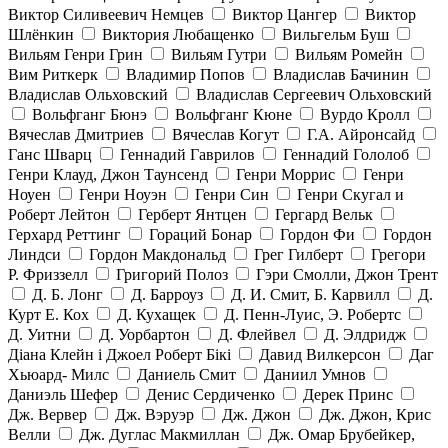
Виктор Силивеевич Немцев
Виктор Цангер
Виктор
Шлёнкин
Виктория Любащенко
Вильгельм Буш
Вильям Генри Грин
Вильям Гутри
Вильям Ромейн
Вим Риткерк
Владимир Попов
Владислав Бачинин
Владислав Ольховский
Владислав Сергеевич Ольховский
Вольфганг Бюнэ
Вольфганг Кюне
Вурдо Кролл
Вячеслав Дмитриев
Вячеслав Когут
Г.А. Айронсайд
Ганс Шварц
Геннадий Гаврилов
Геннадий Гололоб
Генри Клауд, Джон Таунсенд
Генри Моррис
Генри
Ноуен
Генри Ноуэн
Генри Син
Генри Скугал и
Роберт Лейтон
Герберт Янтцен
Гергард Вельк
Герхард Реттинг
Гораций Бонар
Гордон Фи
Гордон
Линдси
Гордон Макдональд
Грег Гилберт
Грегори
Р. Фриззелл
Григорий Полоз
Гэри Смолли, Джон Трент
Д. Б. Лонг
Д. Барроуз
Д. И. Смит, Б. Карвилл
Д.
Курт Е. Кох
Д. Кухащек
Д. Пенн-Луис, Э. Робертс
Д. Уитни
Д. Уорбартон
Д. Флейвел
Д. Элдридж
Діана Клейн і Джоел Роберт Бікі
Давид Вилкерсон
Даг
Хьюард- Милс
Даниель Смит
Даниил Умнов
Даниэль Шефер
Денис Сердиченко
Дерек Принс
Дж. Вервер
Дж. Вэруэр
Дж. Джон
Дж. Джон, Крис
Велли
Дж. Дуглас Макмиллан
Дж. Омар Брубейкер,