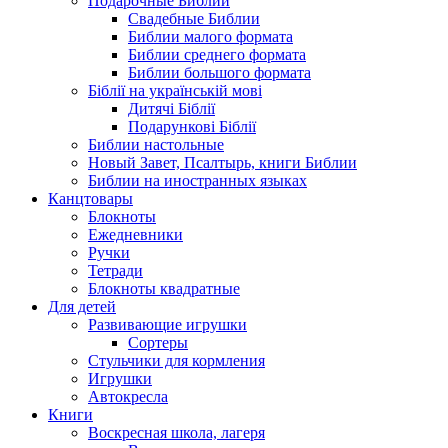
Подарочные Библии
Свадебные Библии
Библии малого формата
Библии среднего формата
Библии большого формата
Біблії на українській мові
Дитячі Біблії
Подарункові Біблії
Библии настольные
Новый Завет, Псалтырь, книги Библии
Библии на иностранных языках
Канцтовары
Блокноты
Ежедневники
Ручки
Тетради
Блокноты квадратные
Для детей
Развивающие игрушки
Сортеры
Стульчики для кормления
Игрушки
Автокресла
Книги
Воскресная школа, лагеря