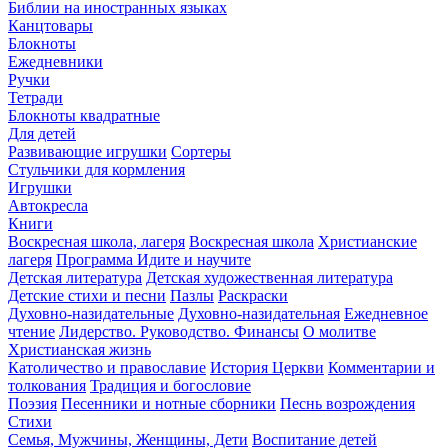
Библии на иностранных языках
Канцтовары
Блокноты
Ежедневники
Ручки
Тетради
Блокноты квадратные
Для детей
Развивающие игрушки
Сортеры
Стульчики для кормления
Игрушки
Автокресла
Книги
Воскресная школа, лагеря
Воскресная школа
Христианские
лагеря
Программа Идите и научите
Детская литература
Детская художественная литература
Детские стихи и песни
Пазлы
Раскраски
Духовно-назидательные
Духовно-назидательная
Ежедневное
чтение
Лидерство. Руководство. Финансы
О молитве
Христианская жизнь
Католичество и православие
История Церкви
Комментарии и
толкования
Традиция и богословие
Поэзия
Песенники и нотные сборники
Песнь возрождения
Стихи
Семья, Мужчины, Женщины, Дети
Воспитание детей