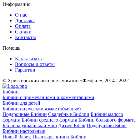
Информация
О нас
Доставка
Оплата
Скидки
Контакты
Помощь
Как заказать
Вопросы и ответы
Гарантии
© Христианский интернет-магазин «Феофил», 2014 - 2022
Библии
Библии с примечаниями и комментариями
Библии для детей
Библии на русском языке (обычные)
Подарочные Библии
Свадебные Библии
Библии малого
формата
Библии среднего формата
Библии большого формата
Біблії на українській мові
Дитячі Біблії
Подарункові Біблії
Библии настольные
Новый Завет, Псалтырь, книги Библии