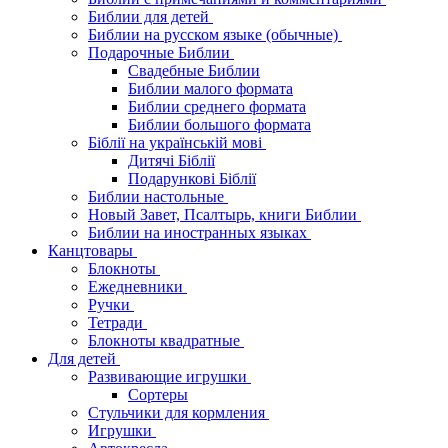
Библии для детей
Библии на русском языке (обычные)
Подарочные Библии
Свадебные Библии
Библии малого формата
Библии среднего формата
Библии большого формата
Біблії на українській мові
Дитячі Біблії
Подарункові Біблії
Библии настольные
Новый Завет, Псалтырь, книги Библии
Библии на иностранных языках
Канцтовары
Блокноты
Ежедневники
Ручки
Тетради
Блокноты квадратные
Для детей
Развивающие игрушки
Сортеры
Стульчики для кормления
Игрушки