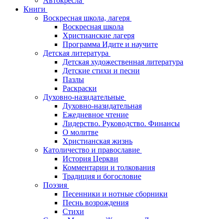
Автокресла
Книги
Воскресная школа, лагеря
Воскресная школа
Христианские лагеря
Программа Идите и научите
Детская литература
Детская художественная литература
Детские стихи и песни
Пазлы
Раскраски
Духовно-назидательные
Духовно-назидательная
Ежедневное чтение
Лидерство. Руководство. Финансы
О молитве
Христианская жизнь
Католичество и православие
История Церкви
Комментарии и толкования
Традиция и богословие
Поэзия
Песенники и нотные сборники
Песнь возрождения
Стихи