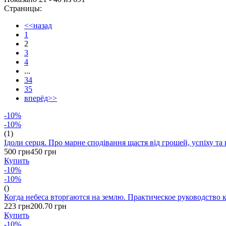
Страницы:
<<назад
1
2
3
4
...
34
35
вперёд>>
-10%
-10%
(1)
Ідоли серця. Про марне сподівання щастя від грошей, успіху та
500 грн
450 грн
Купить
-10%
-10%
()
Когда небеса вторгаются на землю. Практическое руководство 
223 грн
200.70 грн
Купить
-10%