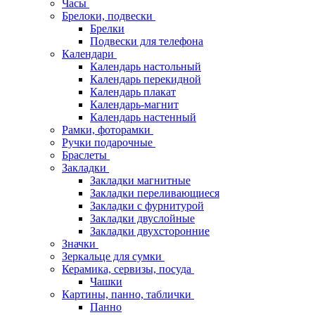
Часы
Брелоки, подвески
Брелки
Подвески для телефона
Календари
Календарь настольный
Календарь перекидной
Календарь плакат
Календарь-магнит
Календарь настенный
Рамки, фоторамки
Ручки подарочные
Браслеты
Закладки
Закладки магнитные
Закладки переливающиеся
Закладки с фурнитурой
Закладки двуслойные
Закладки двухсторонние
Значки
Зеркальце для сумки
Керамика, сервизы, посуда
Чашки
Картины, панно, таблички
Панно