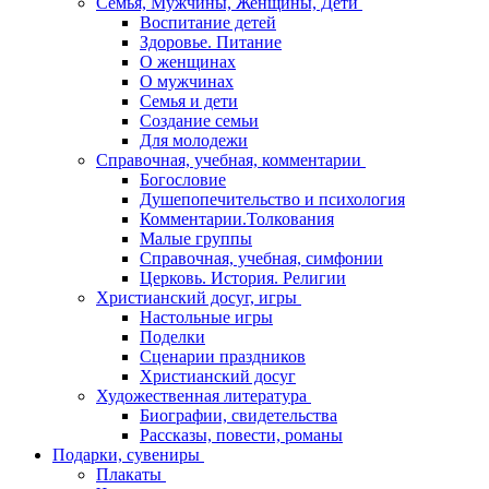
Семья, Мужчины, Женщины, Дети
Воспитание детей
Здоровье. Питание
О женщинах
О мужчинах
Семья и дети
Создание семьи
Для молодежи
Справочная, учебная, комментарии
Богословие
Душепопечительство и психология
Комментарии.Толкования
Малые группы
Справочная, учебная, симфонии
Церковь. История. Религии
Христианский досуг, игры
Настольные игры
Поделки
Сценарии праздников
Христианский досуг
Художественная литература
Биографии, свидетельства
Рассказы, повести, романы
Подарки, сувениры
Плакаты