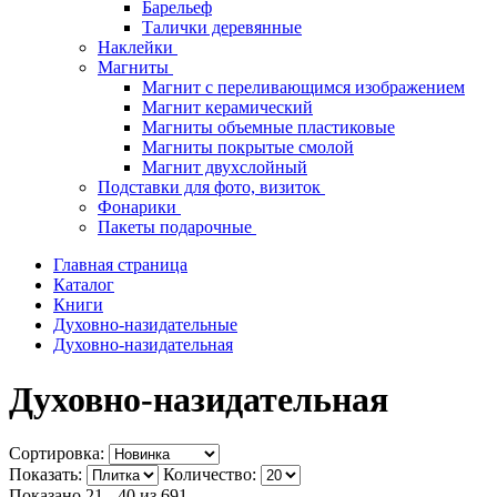
Барельеф
Талички деревянные
Наклейки
Магниты
Магнит с переливающимся изображением
Магнит керамический
Магниты объемные пластиковые
Магниты покрытые смолой
Магнит двухслойный
Подставки для фото, визиток
Фонарики
Пакеты подарочные
Главная страница
Каталог
Книги
Духовно-назидательные
Духовно-назидательная
Духовно-назидательная
Сортировка:
Показать:
Количество:
Показано 21 - 40 из
691