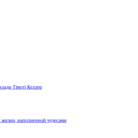
 влади Тімоті Келлер
к жизни, наполненной чудесами