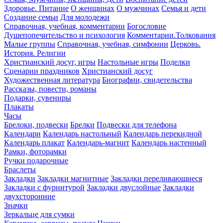
Здоровье. Питание
О женщинах
О мужчинах
Семья и дети
Создание семьи
Для молодежи
Справочная, учебная, комментарии
Богословие
Душепопечительство и психология
Комментарии.Толкования
Малые группы
Справочная, учебная, симфонии
Церковь.
История. Религии
Христианский досуг, игры
Настольные игры
Поделки
Сценарии праздников
Христианский досуг
Художественная литература
Биографии, свидетельства
Рассказы, повести, романы
Подарки, сувениры
Плакаты
Часы
Брелоки, подвески
Брелки
Подвески для телефона
Календари
Календарь настольный
Календарь перекидной
Календарь плакат
Календарь-магнит
Календарь настенный
Рамки, фоторамки
Ручки подарочные
Браслеты
Закладки
Закладки магнитные
Закладки переливающиеся
Закладки с фурнитурой
Закладки двуслойные
Закладки
двухсторонние
Значки
Зеркальце для сумки