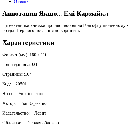
Отзывы
Аннотация Якщо... Емі Кармайкл
Ця невеличка книжка про дію любові на Голгофі у щоденному ж
розділі Першого послання до коринтян.
Характеристики
Формат (мм) :
160 х 110
Год издания :
2021
Страницы :
104
Код:
20501
Язык:
Українською
Автор:
Емі Кармайкл
Издательство:
Левит
Обложка:
Твердая обложка