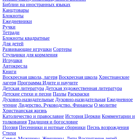
Библии на иностранных языках
Канцтовары
Блокноты
Ежедневники
Ручки
Тетради
Блокноты квадратные
Для детей
Развивающие игрушки
Сортеры
Стульчики для кормления
Игрушки
Автокресла
Книги
Воскресная школа, лагеря
Воскресная школа
Христианские
лагеря
Программа Идите и научите
Детская литература
Детская художественная литература
Детские стихи и песни
Пазлы
Раскраски
Духовно-назидательные
Духовно-назидательная
Ежедневное
чтение
Лидерство. Руководство. Финансы
О молитве
Христианская жизнь
Католичество и православие
История Церкви
Комментарии и
толкования
Традиция и богословие
Поэзия
Песенники и нотные сборники
Песнь возрождения
Стихи
Семья, Мужчины, Женщины, Дети
Воспитание детей