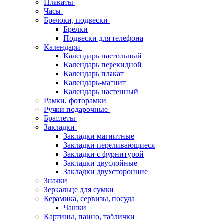
Плакаты
Часы
Брелоки, подвески
Брелки
Подвески для телефона
Календари
Календарь настольный
Календарь перекидной
Календарь плакат
Календарь-магнит
Календарь настенный
Рамки, фоторамки
Ручки подарочные
Браслеты
Закладки
Закладки магнитные
Закладки переливающиеся
Закладки с фурнитурой
Закладки двуслойные
Закладки двухсторонние
Значки
Зеркальце для сумки
Керамика, сервизы, посуда
Чашки
Картины, панно, таблички