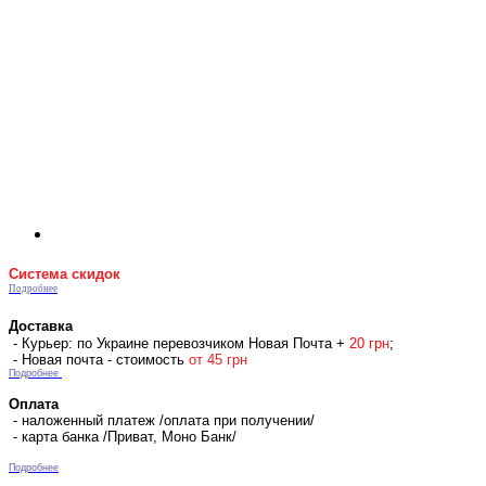
Система скидок
Подробнее
Доставка
- Курьер: по Украине перевозчиком Новая Почта +
2
0 гр
н
;
- Новая почта - стоимость
от 45 грн
Подробнее
Оплата
- наложенный платеж /оплата при получении/
- карта банка /Приват, Моно Банк/
Подробнее