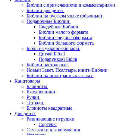
Библии с примечаниями и комментариями
Библии для детей
Библии на русском языке (обычные)
Подарочные Библии
Свадебные Библии
Библии малого формата
Библии среднего формата
Библии большого формата
Біблії на українській мові
Дитячі Біблії
Подарункові Біблії
Библии настольные
Новый Завет, Псалтырь, книги Библии
Библии на иностранных языках
Канцтовары
Блокноты
Ежедневники
Ручки
Тетради
Блокноты квадратные
Для детей
Развивающие игрушки
Сортеры
Стульчики для кормления