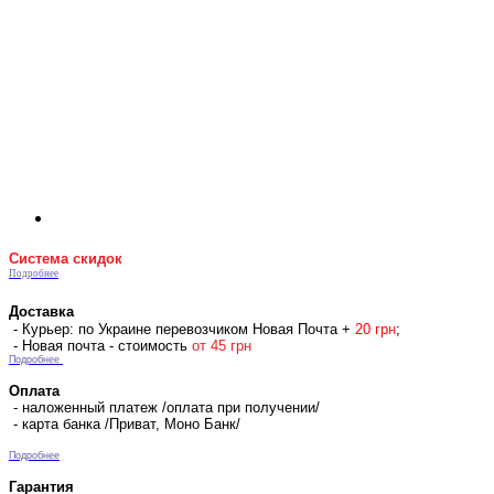
Система скидок
Подробнее
Доставка
- Курьер: по Украине перевозчиком Новая Почта +
2
0 гр
н
;
- Новая почта - стоимость
от 45 грн
Подробнее
Оплата
- наложенный платеж /оплата при получении/
- карта банка /Приват, Моно Банк/
Подробнее
Гарантия