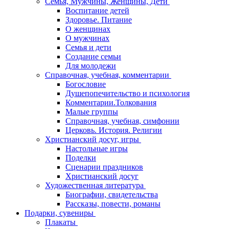
Семья, Мужчины, Женщины, Дети
Воспитание детей
Здоровье. Питание
О женщинах
О мужчинах
Семья и дети
Создание семьи
Для молодежи
Справочная, учебная, комментарии
Богословие
Душепопечительство и психология
Комментарии.Толкования
Малые группы
Справочная, учебная, симфонии
Церковь. История. Религии
Христианский досуг, игры
Настольные игры
Поделки
Сценарии праздников
Христианский досуг
Художественная литература
Биографии, свидетельства
Рассказы, повести, романы
Подарки, сувениры
Плакаты