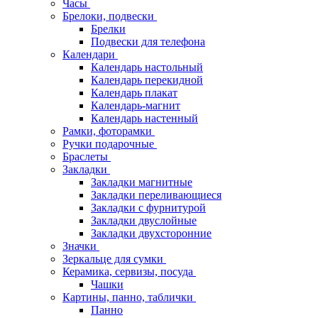
Часы
Брелоки, подвески
Брелки
Подвески для телефона
Календари
Календарь настольный
Календарь перекидной
Календарь плакат
Календарь-магнит
Календарь настенный
Рамки, фоторамки
Ручки подарочные
Браслеты
Закладки
Закладки магнитные
Закладки переливающиеся
Закладки с фурнитурой
Закладки двуслойные
Закладки двухсторонние
Значки
Зеркальце для сумки
Керамика, сервизы, посуда
Чашки
Картины, панно, таблички
Панно