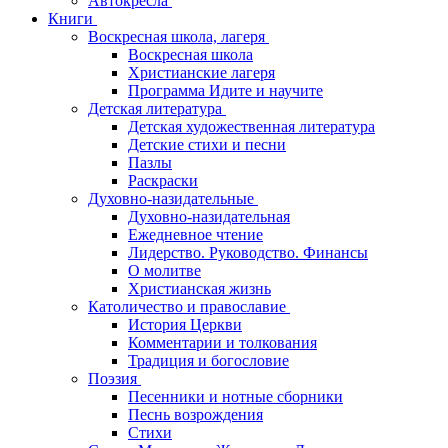
Автокресла
Книги
Воскресная школа, лагеря
Воскресная школа
Христианские лагеря
Программа Идите и научите
Детская литература
Детская художественная литература
Детские стихи и песни
Пазлы
Раскраски
Духовно-назидательные
Духовно-назидательная
Ежедневное чтение
Лидерство. Руководство. Финансы
О молитве
Христианская жизнь
Католичество и православие
История Церкви
Комментарии и толкования
Традиция и богословие
Поэзия
Песенники и нотные сборники
Песнь возрождения
Стихи