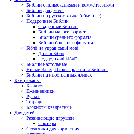
Библии с примечаниями и комментариями
Библии для детей
Библии на русском языке (обычные)
Подарочные Библии
Свадебные Библии
Библии малого формата
Библии среднего формата
Библии большого формата
Біблії на українській мові
Дитячі Біблії
Подарункові Біблії
Библии настольные
Новый Завет, Псалтырь, книги Библии
Библии на иностранных языках
Канцтовары
Блокноты
Ежедневники
Ручки
Тетради
Блокноты квадратные
Для детей
Развивающие игрушки
Сортеры
Стульчики для кормления