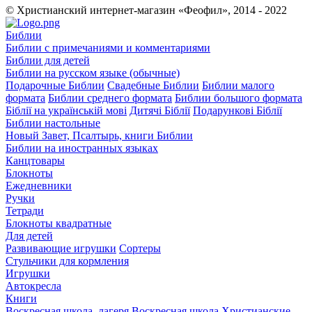
© Христианский интернет-магазин «Феофил», 2014 - 2022
Библии
Библии с примечаниями и комментариями
Библии для детей
Библии на русском языке (обычные)
Подарочные Библии
Свадебные Библии
Библии малого
формата
Библии среднего формата
Библии большого формата
Біблії на українській мові
Дитячі Біблії
Подарункові Біблії
Библии настольные
Новый Завет, Псалтырь, книги Библии
Библии на иностранных языках
Канцтовары
Блокноты
Ежедневники
Ручки
Тетради
Блокноты квадратные
Для детей
Развивающие игрушки
Сортеры
Стульчики для кормления
Игрушки
Автокресла
Книги
Воскресная школа, лагеря
Воскресная школа
Христианские