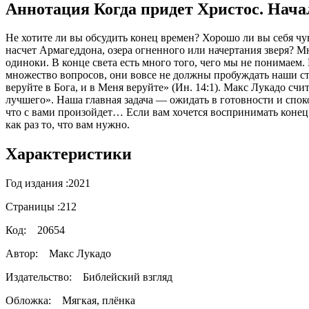
Аннотация Когда придет Христос. Нача
Не хотите ли вы обсудить конец времен? Хорошо ли вы себя чув
насчет Армагеддона, озера огненного или начертания зверя? Мн
одиноки. В конце света есть много того, чего мы не понимае
множество вопросов, они вовсе не должны пробуждать наши стр
веруйте в Бога, и в Меня веруйте» (Ин. 14:1). Макс Лукадо счит
лучшего». Наша главная задача — ожидать в готовности и спок
что с вами произойдет… Если вам хочется воспринимать конец
как раз то, что вам нужно.
Характеристики
Год издания :
2021
Страницы :
212
Код:
20654
Автор:
Макс Лукадо
Издательство:
Библейский взгляд
Обложка:
Мягкая, плёнка