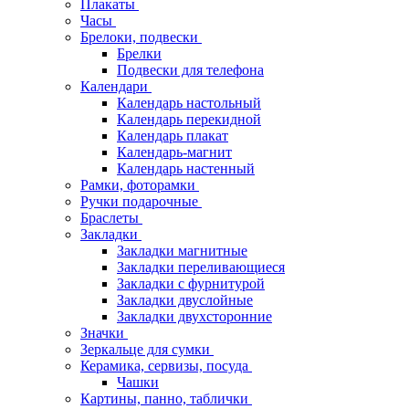
Плакаты
Часы
Брелоки, подвески
Брелки
Подвески для телефона
Календари
Календарь настольный
Календарь перекидной
Календарь плакат
Календарь-магнит
Календарь настенный
Рамки, фоторамки
Ручки подарочные
Браслеты
Закладки
Закладки магнитные
Закладки переливающиеся
Закладки с фурнитурой
Закладки двуслойные
Закладки двухсторонние
Значки
Зеркальце для сумки
Керамика, сервизы, посуда
Чашки
Картины, панно, таблички