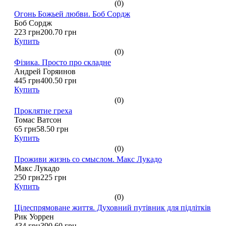
(0)
Огонь Божьей любви. Боб Сордж
Боб Сордж
223 грн
200.70 грн
Купить
(0)
Фізика. Просто про складне
Андрей Горяинов
445 грн
400.50 грн
Купить
(0)
Проклятие греха
Томас Ватсон
65 грн
58.50 грн
Купить
(0)
Проживи жизнь со смыслом. Макс Лукадо
Макс Лукадо
250 грн
225 грн
Купить
(0)
Цілеспрямоване життя. Духовний путівник для підлітків
Рик Уоррен
434 грн
390.60 грн