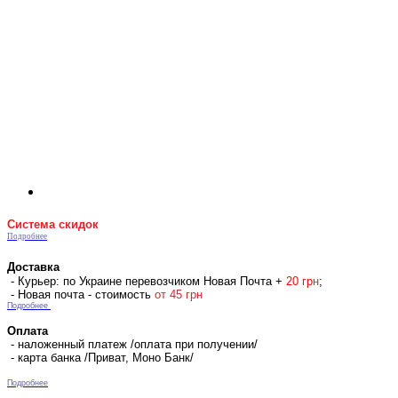
Система скидок
Подробнее
Доставка
- Курьер: по Украине перевозчиком Новая Почта +
2
0 гр
н
;
- Новая почта - стоимость
от 45 грн
Подробнее
Оплата
- наложенный платеж /оплата при получении/
- карта банка /Приват, Моно Банк/
Подробнее