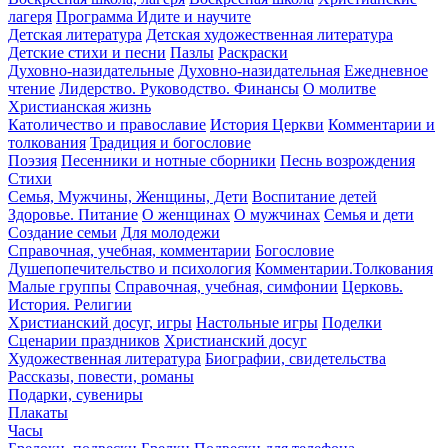
лагеря
Программа Идите и научите
Детская литература
Детская художественная литература
Детские стихи и песни
Пазлы
Раскраски
Духовно-назидательные
Духовно-назидательная
Ежедневное
чтение
Лидерство. Руководство. Финансы
О молитве
Христианская жизнь
Католичество и православие
История Церкви
Комментарии и
толкования
Традиция и богословие
Поэзия
Песенники и нотные сборники
Песнь возрождения
Стихи
Семья, Мужчины, Женщины, Дети
Воспитание детей
Здоровье. Питание
О женщинах
О мужчинах
Семья и дети
Создание семьи
Для молодежи
Справочная, учебная, комментарии
Богословие
Душепопечительство и психология
Комментарии.Толкования
Малые группы
Справочная, учебная, симфонии
Церковь.
История. Религии
Христианский досуг, игры
Настольные игры
Поделки
Сценарии праздников
Христианский досуг
Художественная литература
Биографии, свидетельства
Рассказы, повести, романы
Подарки, сувениры
Плакаты
Часы