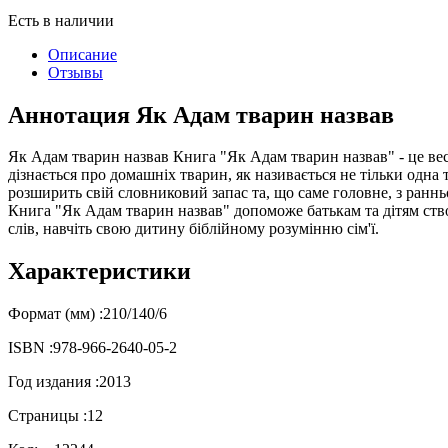
Есть в наличии
Описание
Отзывы
Аннотация Як Адам тварин назвав
Як Адам тварин назвав Книга "Як Адам тварин назвав" - це весел
дізнається про домашніх тварин, як називається не тільки одна тв
розширить свій словниковий запас та, що саме головне, з ранньо
Книга "Як Адам тварин назвав" допоможе батькам та дітям створ
слів, навчіть свою дитину біблійному розумінню сім'ї.
Характеристики
Формат (мм) :
210/140/6
ISBN :
978-966-2640-05-2
Год издания :
2013
Страницы :
12