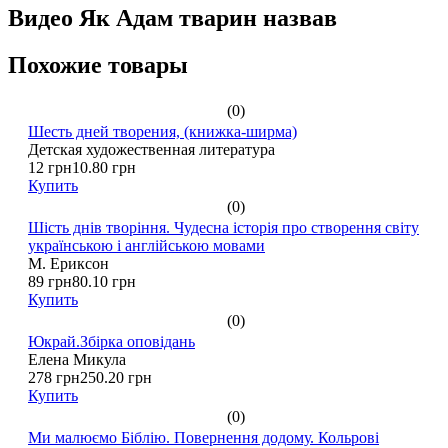
Видео Як Адам тварин назвав
Похожие товары
(0)
Шесть дней творения, (книжка-ширма)
Детская художественная литература
12 грн
10.80 грн
Купить
(0)
Шість днів творіння. Чудесна історія про створення світу
українською і англійською мовами
М. Ериксон
89 грн
80.10 грн
Купить
(0)
Юкрай.Збірка оповідань
Елена Микула
278 грн
250.20 грн
Купить
(0)
Ми малюємо Біблію. Повернення додому. Кольрові