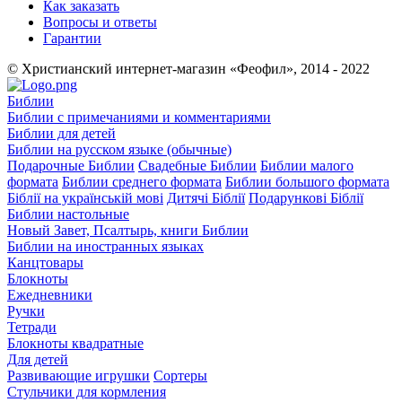
Как заказать
Вопросы и ответы
Гарантии
© Христианский интернет-магазин «Феофил», 2014 - 2022
Библии
Библии с примечаниями и комментариями
Библии для детей
Библии на русском языке (обычные)
Подарочные Библии
Свадебные Библии
Библии малого
формата
Библии среднего формата
Библии большого формата
Біблії на українській мові
Дитячі Біблії
Подарункові Біблії
Библии настольные
Новый Завет, Псалтырь, книги Библии
Библии на иностранных языках
Канцтовары
Блокноты
Ежедневники
Ручки
Тетради
Блокноты квадратные
Для детей
Развивающие игрушки
Сортеры
Стульчики для кормления