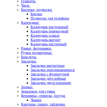
Плакаты
Часы
Брелоки, подвески
Брелки
Подвески для телефона
Календари
Календарь настольный
Календарь перекидной
Календарь плакат
Календарь-магнит
Календарь настенный
Рамки, фоторамки
Ручки подарочные
Браслеты
Закладки
Закладки магнитные
Закладки переливающиеся
Закладки с фурнитурой
Закладки двуслойные
Закладки двухсторонние
Значки
Зеркальце для сумки
Керамика, сервизы, посуда
Чашки
Картины, панно, таблички