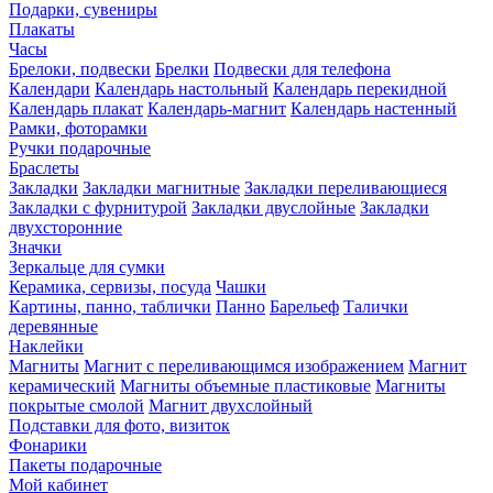
Подарки, сувениры
Плакаты
Часы
Брелоки, подвески
Брелки
Подвески для телефона
Календари
Календарь настольный
Календарь перекидной
Календарь плакат
Календарь-магнит
Календарь настенный
Рамки, фоторамки
Ручки подарочные
Браслеты
Закладки
Закладки магнитные
Закладки переливающиеся
Закладки с фурнитурой
Закладки двуслойные
Закладки
двухсторонние
Значки
Зеркальце для сумки
Керамика, сервизы, посуда
Чашки
Картины, панно, таблички
Панно
Барельеф
Талички
деревянные
Наклейки
Магниты
Магнит с переливающимся изображением
Магнит
керамический
Магниты объемные пластиковые
Магниты
покрытые смолой
Магнит двухслойный
Подставки для фото, визиток
Фонарики
Пакеты подарочные
Мой кабинет