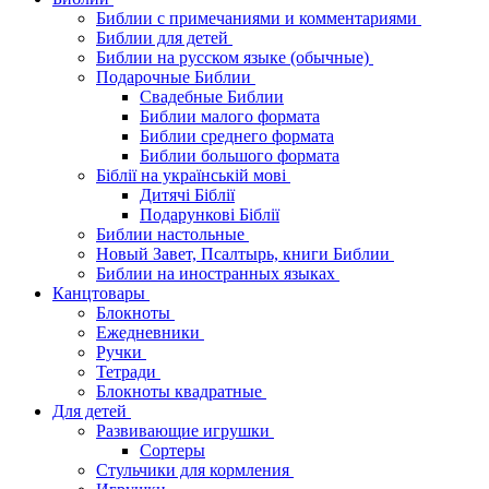
Библии с примечаниями и комментариями
Библии для детей
Библии на русском языке (обычные)
Подарочные Библии
Свадебные Библии
Библии малого формата
Библии среднего формата
Библии большого формата
Біблії на українській мові
Дитячі Біблії
Подарункові Біблії
Библии настольные
Новый Завет, Псалтырь, книги Библии
Библии на иностранных языках
Канцтовары
Блокноты
Ежедневники
Ручки
Тетради
Блокноты квадратные
Для детей
Развивающие игрушки
Сортеры
Стульчики для кормления