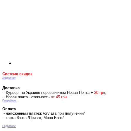
Система скидок
Подробнее
Доставка
- Курьер: по Украине перевозчиком Новая Почта +
2
0 гр
н
;
- Новая почта - стоимость
от 45 грн
Подробнее
Оплата
- наложенный платеж /оплата при получении/
- карта банка /Приват, Моно Банк/
Подробнее