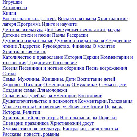
Игрушки
Автокресла
Книги
Воскресная школа, лагеря
Воскресная школа
Христианские
лагеря
Программа Идите и научите
Детская литература
Детская художественная литература
Детские стихи и песни
Пазлы
Раскраски
Духовно-назидательные
Духовно-назидательная
Ежедневное
чтение
Лидерство. Руководство. Финансы
О молитве
Христианская жизнь
Католичество и православие
История Церкви
Комментарии и
толкования
Традиция и богословие
Поэзия
Песенники и нотные сборники
Песнь возрождения
Стихи
Семья, Мужчины, Женщины, Дети
Воспитание детей
Здоровье. Питание
О женщинах
О мужчинах
Семья и дети
Создание семьи
Для молодежи
Справочная, учебная, комментарии
Богословие
Душепопечительство и психология
Комментарии.Толкования
Малые группы
Справочная, учебная, симфонии
Церковь.
История. Религии
Христианский досуг, игры
Настольные игры
Поделки
Сценарии праздников
Христианский досуг
Художественная литература
Биографии, свидетельства
Рассказы, повести, романы