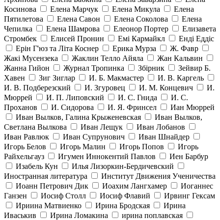
Косинова
Елена Марчук
Елена Микула
Елена
Пятилетова
Елена Савон
Елена Соколова
Елена
Чепилка
Елена Шамрова
Елеонор Портер
Елизавета
Стромбек
Елисей Пронин
Емі Кармайкл
Ендi Еддiс
Ерін Г'юз та Літа Коснер
Ерика Мурза
Ж. Фавр
Жакі Мусензека
Жаклин Телло Айяла
Жан Кальвин
Жанна Гийон
Журнал Тропинка
Збірник
Зейвир Б.
Хавен
Зиг Зиглар
И. Б. Макмастер
И. В. Каргель
И. В. Подберезский
И. Згуровец
И. М. Концевич
И.
Мюррей
И. П. Липовский
И. С. Гнида
И. С.
Проханов
И. Сидорова
И. Я. Фринсел
Иан Мюррей
Иван Вылков, Галина Крыженевская
Иван Вылков,
Светлана Вылкова
Иван Лещук
Иван Лобанов
Иван Равлюк
Иван Супрунович
Иван Шнайдер
Игорь Белов
Игорь Малин
Игорь Попов
Игорь
Райхельгауз
Игумен Иннокентий Павлов
Иен Барбур
Изабель Кун
Илья Лизоркин-Бердичевский
Иностранная литература
Институт Движения Ученичества
Иоанн Петрович Дик
Иоахим Лангхамер
Иоганнес
Ганзен
Иосиф Столл
Иосиф Флавий
Ирвинг Гексам
Ириина Матвиенко
Ирина Бродская
Ирина
Иваськив
Ирина Ломакина
ирина поплавская