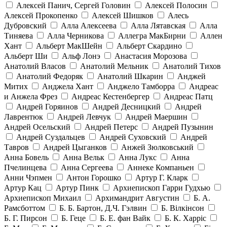
Алексей Панич, Сергей Головин
Алексей Полосин
Алексей Прокопенко
Алексей Шишков
Алесь
Дубровский
Алла Алексеева
Алла Лятавская
Алла
Тиняева
Алла Черникова
Аллегра МакБирни
Аллен
Хант
Альберт МакШейн
Альберт Скардино
Альберт Ши
Альф Лонэ
Анастасия Морозова
Анатолий Власов
Анатолий Мельник
Анатолий Тихов
Анатолий Федоряк
Анатолий Шкарин
Анджей
Митих
Анджела Хант
Анджело Тамборра
Андреас
и Анжела Фрез
Андреас Кестенбергер
Андреас Патц
Андрей Горяинов
Андрей Десницкий
Андрей
Лаврентюк
Андрей Левчук
Андрей Маершин
Андрей Осельский
Андрей Петерс
Андрей Пузынин
Андрей Суздальцев
Андрей Суховский
Андрей
Тавров
Андрей Цыганков
Анжей Зюлковський
Анна Бовель
Анна Вельк
Анна Лукс
Анна
Пчелинцева
Анна Сергеева
Аннеке Компаньен
Анни Чэпмен
Антон Горошко
Артур Г. Кларк
Артур Кац
Артур Пинк
Архиепископ Гарри Гудхью
Архиепископ Михаил
Архимандрит Августин
Б. А.
Рамсботтом
Б. Б. Бартон, Д.Ч. Гэлвин
Б. Вілкінсон
Б. Г. Пирсон
Б. Геце
Б. Е. фан Вайк
Б. К. Харріс