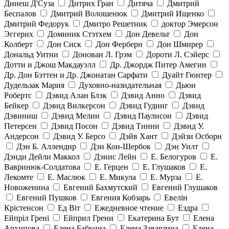
Динеш Д'Суза
Дитрих Гран
Дитяча
Дмитрий
Беспалов
Дмитрий Волошенюк
Дмитрий Ищенко
Дмитрий Федорук
Дмитро Решетник
доктор Эмерсон
Эггерих
Доминик Стэтхем
Дон Девельт
Дон
Колберт
Дон Сиск
Дон Ферберн
Дон Шмирер
Дональд Уитни
Донован Л. Грэм
Дороти Л. Сэйерс
Дотти и Джош Макдауэлл
Др. Джордж Питер Амегин
Др. Дон Бэттен и Др. Джонатан Сарфати
Дуайт Гюнтер
Дудельзак Мария
Духовно-назидательная
Дьюи
Робертс
Дэвид Алан Блэк
Дэвид Анно
Дэвид
Бейкер
Дэвид Вилкерсон
Дэвид Гудинг
Дэвид
Дэвиниш
Дэвид Мелин
Дэвид Паулисон
Дэвид
Петерсен
Дэвид Посон
Дэвид Тинни
Дэвид У.
Андерсон
Дэвид У. Берсо
Дэйв Хант
Дэйзи Осборн
Дэн Б. Алленднр
Дэн Кон-Шербок
Дэн Уилт
Дэнди Дейли Маккол
Дэнис Лейн
Е. Белогуров
Е.
Вавринюк-Солдатова
Е. Герцен
Е. Глушаков
Е.
Лекомте
Е. Маслюк
Е. Микула
Е. Мурза
Е.
Новоженина
Евгений Бахмутский
Евгений Глушаков
Евгений Пушков
Евгения Кобзарь
Евелін
Крістенсон
Ед Віт
Ежедневное чтение
Ездра
Ейпріл Грені
Ейприл Грени
Екатерина Бут
Елена
Архипова
Елена Бабкина
Елена Заварзина
Елена