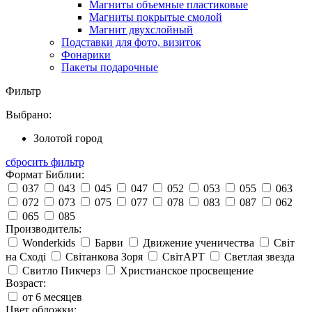
Магниты объемные пластиковые
Магниты покрытые смолой
Магнит двухслойный
Подставки для фото, визиток
Фонарики
Пакеты подарочные
Фильтр
Выбрано:
Золотой город
сбросить фильтр
Формат Библии:
037
043
045
047
052
053
055
063
072
073
075
077
078
083
087
062
065
085
Производитель:
Wonderkids
Барви
Движение ученичества
Світ
на Сході
Світанкова Зоря
СвітАРТ
Светлая звезда
Свитло Пикчерз
Христианское просвещение
Возраст:
от 6 месяцев
Цвет обложки: