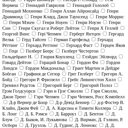
Вермеш
Геннадий Гаврилов
Геннадий Гололоб
Геннадий Мохненко
Генри Аллан Айронсайд
Генри
Драммонд
Генри Клауд, Джон Таунсенд
Генри Моррис
Генри Мэхен
Генри Ноуен
Генри Ноуэн
Генри
Син
Генри Скугал и Роберт Лейтон
Генри Х Геллей
Георгий Винс
Гері Чепмен
Герберт Янтцен
Гергард
Вельк
Герд Тайсен
Герман Гартфельд
Герхард
Рёттинг
Герхард Реттинг
Герхард Фаст
Герцен Яков
Геце
Гилберт Беерс
Гилберт Честертон
Гильдебрант Н.
Глория Коупленд
Глэйдис Эйлворд
Говард Дейтон
Гораций Бонар
Гордон Фи
Гордон
Линдси
Гордон Макдональд
Грант Мартин и Дейдре
Бобган
Графиня де Сегюр
Грег Гилберт
Грегори А.
Бойд
Грегори Р. Фриззелл
Грейс Ливингстон Хилл
Гренвил Редсток
Григорий Берг
Григорий Полоз
Грэм Голдсуорси
Гэри и Грэг Смолли
Гэри Смолли,
Джон Трент
Гэри Чепмен
Гэри Чепмен, Росс Кэмпбелл
Д-р Вернер де Боор
Д-р Девід Беннер
д-р Фостер В.
Клайн, Джим Фей
Д. А. Карсона и Тимоти Коллера
Д.
Б. Лонг
Д. Б. Рэмси
Д. Барроуз
Д. Бентон
Д.
Блум
Д. Быков, И. Лукьянова
Д. Вирман, Д. Гэлвин, Р.
Осборн
Д. Груэлль
Д. Гудинг, Д. Леннокс
Д. Д.