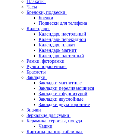
Плакаты
Часы
Брелоки, подвески
Брелки
Подвески для телефона
Календари
Календарь настольный
Календарь перекидной
Календарь плакат
Календарь-магнит
Календарь настенный
Рамки, фоторамки
Ручки подарочные
Браслеты
Закладки
Закладки магнитные
Закладки переливающиеся
Закладки с фурнитурой
Закладки двуслойные
Закладки двухсторонние
Значки
Зеркальце для сумки
Керамика, сервизы, посуда
Чашки
Картины, панно, таблички