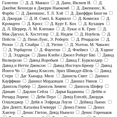
Галютин
Д. Д. Маккол
Д. Данн, Ивлиев И.
Д.
Джеймс Кеннеди и Джерри Ньюкомб
Д. Дженкинс, К.
Фарби
Д. Дженкинс, Т. Л. Хэй
Д. Джеффри Бингэм
Д. Джордж
Д. И. Смит, Б. Карвилл
Д. Комиски
Д.
Кромарти
Д. Кросс
Д. Курт Е. Кох
Д. Кухащек
Д. Л. Шеррер, Л. М. Клепаки
Д. Лукас и К. Грин
Д.
Мак-Дауэлл, Б. Хостетлер
Д. Нидем
Д. Ноубель
Д.
Пейсти
Д. Пенн-Луис, Э. Робертс
Д. Річардсон
Д.
Ризон
Д. Спайри
Д. Уитни
Д. Уолтон, М. Чавалес
Д. Уорбартон
Д. Фаунтин
Д. Флейвел
Д. Хэдинг
Д. Элдридж
Діана Клейн і Джоел Роберт Бікі
Давид
Вилкерсон
Давид Воробьев
Давид Г. Буркхолдер
Давид и Нетти Джексон
Давид Инстоун-Брюер
Давид
Йонги Чо
Давид Классен, Эрих Шмиддт-Шель
Давид
Стерн
Даг Хьюард- Милс
Даниель Смит
Даниил
Кауффман
Даниил Мордовцев
Даниил Умнов
Даниэль Гербер
Даниэль Зименс
Даниэль Шефер
Даньян
Дарлин Сейла
Дарья Баданина
Дебби и
Ричард Лоренс
Деби Перл
Девід Епплбі, Джордж
Олшледжер
Дейв и Элфрида Лоуэн
Дейвид Льюис
Ден Девітт, Каталіна Ечеверрі
Дениз Гленн
Дениз
Хантер
Денис Гінтон, Девід Ньюелл
Денис Гореньков