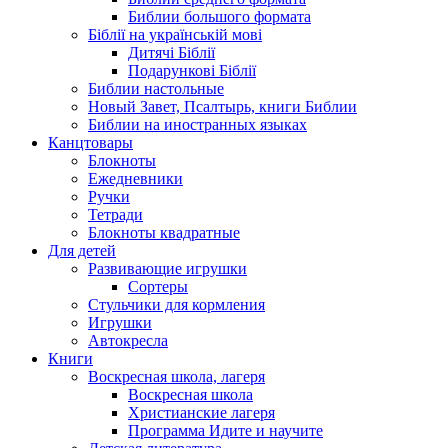
Библии большого формата
Біблії на українській мові
Дитячі Біблії
Подарункові Біблії
Библии настольные
Новый Завет, Псалтырь, книги Библии
Библии на иностранных языках
Канцтовары
Блокноты
Ежедневники
Ручки
Тетради
Блокноты квадратные
Для детей
Развивающие игрушки
Сортеры
Стульчики для кормления
Игрушки
Автокресла
Книги
Воскресная школа, лагеря
Воскресная школа
Христианские лагеря
Программа Идите и научите