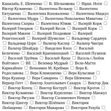
Кашалаба, Е. Шевченко
В. Шельпякова
Вiршi. Ноти
Віктор Кузьменко
Валентина Велькер
Валентина
Евтушенко
Валентина Коноваленко
Валентина Мацкул
Валентина Мудра
Валентина Николаевна Маматова
Валентина Скирка
Валентина Юзвяк
Валерій Корж
Валерий Геворков
Валерий Кесов
Валерий Корж
Валерий Макеев
Валерий Поздняков
Валерий
Решетинский
Валерий Шумилин
Вальдемар Сардачук
Вальдемар Цорн
Вальтер Каспер
Вальтер Чантри
Вальтер Шнайдер
Ванделин Кнох
Василий
Беличенко
Василий Крапивницкий
Василий Пузанов
Василий Трубчик
Василий Ярош
Василь і Любов
Войтович
ВЕ
Велемир Мудрый
Вели-Матти
Карккайнен
Вениамин М. Крейман
Вера К.
Родославова
Вера Климошенко
Вера Кульгавая
Вера Кушнир
Вера Самарина
Вера Шевченко
Вернер Гитт
Виктор Анатольевич Сахарук
Виктор Дик
Виктор Копец
Виктор Коструб
Виктор Кротов
Виктор Кузьменко
Виктор Куриленко
Виктор Манжул
Виктор Рягузов
Виктор Силивеевич Немцев
Виктор Цангер
Виктор Шлёнкин
Виктория
Любащенко
Виктория Мажарова
Виктория Рахуба