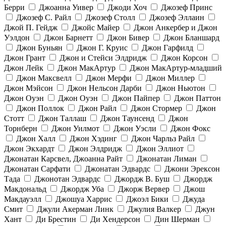
Берри
Джоанна Уивер
Джоди Хоч
Джозеф Принс
Джозеф С. Райл
Джозеф Столл
Джозеф Эллаин
Джой П. Гейдж
Джойс Майер
Джон Анкербер и Джон
Уэлдон
Джон Барнетт
Джон Бивер
Джон Бланшард
Джон Буньян
Джон Г. Круис
Джон Гарфилд
Джон Грант
Джон и Стейси Элдридж
Джон Корсон
Джон Лейк
Джон МакАртур
Джон МакАртур-младший
Джон Максвелл
Джон Мерфи
Джон Миллер
Джон Мэйсон
Джон Нельсон Дарби
Джон Ньютон
Джон Оуэн
Джон Оуэн
Джон Пайпер
Джон Паттон
Джон Поллок
Джон Райл
Джон Стормер
Джон
Стотт
Джон Таллаш
Джон Таунсенд
Джон
Торнберн
Джон Уилмот
Джон Уэсли
Джон Фокс
Джон Халл
Джон Хэдинг
Джон Чарльз Райл
Джон Экхардт
Джон Элдридж
Джон Эллиот
Джонатан Карсвел, Джоанна Райт
Джонатан Лиман
Джонатан Сарфати
Джонатан Эдвардс
Джони Эрексон
Тада
Джонотан Эдвардс
Джордж В. Буш
Джордж
Макдональд
Джордж Уба
Джорж Вервер
Джош
Макдауэлл
Джошуа Харрис
Джоэл Бики
Джуда
Смит
Джули Акерман Линк
Джулия Валкер
Джун
Хант
Ди Брестин
Ди Хендерсон
Дин Шерман