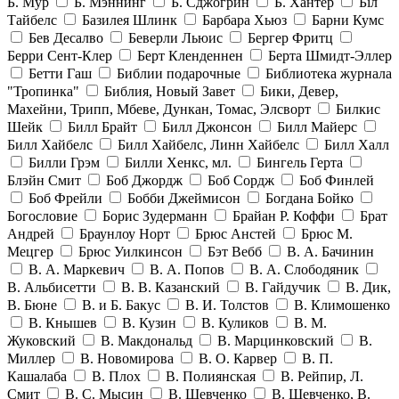
Б. Мур
Б. Мэннинг
Б. Сджогрин
Б. Хантер
Біл
Тайбелс
Базилея Шлинк
Барбара Хьюз
Барни Кумс
Бев Десалво
Беверли Льюис
Бергер Фритц
Берри Сент-Клер
Берт Кленденнен
Берта Шмидт-Эллер
Бетти Гаш
Библии подарочные
Библиотека журнала
"Тропинка"
Библия, Новый Завет
Бики, Девер,
Махейни, Трипп, Мбеве, Дункан, Томас, Элсворт
Билкис
Шейк
Билл Брайт
Билл Джонсон
Билл Майерс
Билл Хайбелс
Билл Хайбелс, Линн Хайбелс
Билл Халл
Билли Грэм
Билли Хенкс, мл.
Бингель Герта
Блэйн Смит
Боб Джордж
Боб Сордж
Боб Финлей
Боб Фрейли
Бобби Джеймисон
Богдана Бойко
Богословие
Борис Зудерманн
Брайан Р. Коффи
Брат
Андрей
Браунлоу Норт
Брюс Анстей
Брюс М.
Мецгер
Брюс Уилкинсон
Бэт Вебб
В. А. Бачинин
В. А. Маркевич
В. А. Попов
В. А. Слободяник
В. Альбисетти
В. В. Казанский
В. Гайдучик
В. Дик,
В. Бюне
В. и Б. Бакус
В. И. Толстов
В. Климошенко
В. Кнышев
В. Кузин
В. Куликов
В. М.
Жуковский
В. Макдональд
В. Марцинковский
В.
Миллер
В. Новомирова
В. О. Карвер
В. П.
Кашалаба
В. Плох
В. Полиянская
В. Рейпир, Л.
Смит
В. С. Мысин
В. Шевченко
В. Шевченко, В.