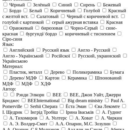
Чёрный
Зелёный
Синий
Сирень
Бежевый
Бордо
Белый
Коричневый
Голубой
Красный
с желтой вст.
Салатовый
Черный с коричневой вст.
голубой с картинкой
серый ажурная вставка
Красная
Оранжевый
бирюзовая
Чорно-Серый
сине-
красная
бургунді/ бордо
коричневый с тиснением
Сіро-синя
Язык:
Английский
Русский язык
Англо - Русский
Англо - Український
Російскої
Русский, украинский
Українською
Материал:
Пластик, металл
Дерево
Поликерамика
Бумага
Дерево/ МДФ
Картон
Керамика
Шпонований
МДФ
МДФ
ХДФ
Автор:
Рэнди Элкорн
BEE
BEE, Джон Уайт, Джерри
Бриджес
BEEInternational
Big dream ministry
Paul A.
Pomerville
Serhii Chepara
Ёста Эман
Єва Лекомте
І. Щедрик
Інгрід Тробіш
Ірина Іваськів
А. Гудинг
А. Тихомиров
А. Уолтерс
А. Ховат
А. Чиркин
А. Э. Волдер-Смит
А.А. Опарин, М.С. Зозулин
А.А. Опарин, С,Б Молчанов
Аад ван де Санде
Абетка