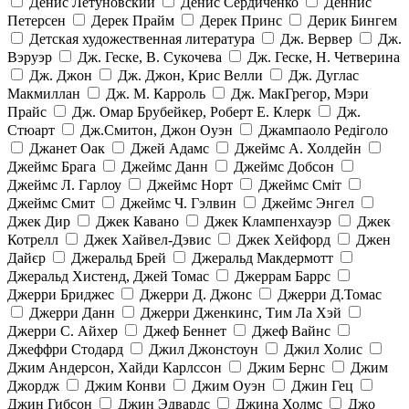
Денис Летуновский
Денис Сердиченко
Деннис
Петерсен
Дерек Прайм
Дерек Принс
Дерик Бингем
Детская художественная литература
Дж. Вервер
Дж.
Вэруэр
Дж. Геске, В. Сукочева
Дж. Геске, Н. Четверина
Дж. Джон
Дж. Джон, Крис Велли
Дж. Дуглас
Макмиллан
Дж. М. Карроль
Дж. МакГрегор, Мэри
Прайс
Дж. Омар Брубейкер, Роберт Е. Клерк
Дж.
Стюарт
Дж.Смитон, Джон Оуэн
Джампаоло Редіголо
Джанет Оак
Джей Адамс
Джеймс А. Холдейн
Джеймс Брага
Джеймс Данн
Джеймс Добсон
Джеймс Л. Гарлоу
Джеймс Норт
Джеймс Сміт
Джеймс Смит
Джеймс Ч. Гэлвин
Джеймс Энгел
Джек Дир
Джек Кавано
Джек Клампенхауэр
Джек
Котрелл
Джек Хайвел-Дэвис
Джек Хейфорд
Джен
Дайєр
Джеральд Брей
Джеральд Макдермотт
Джеральд Хистенд, Джей Томас
Джеррам Баррс
Джерри Бриджес
Джерри Д. Джонс
Джерри Д.Томас
Джерри Данн
Джерри Дженкинс, Тим Ла Хэй
Джерри С. Айхер
Джеф Беннет
Джеф Вайнс
Джеффри Стодард
Джил Джонстоун
Джил Холис
Джим Андерсон, Хайди Карлссон
Джим Бернс
Джим
Джордж
Джим Конви
Джим Оуэн
Джин Гец
Джин Гибсон
Джин Эдвардс
Джина Холмс
Джо