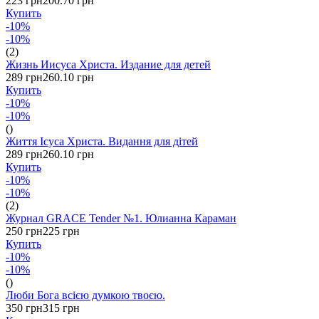
223 грн
200.70 грн
Купить
-10%
-10%
(2)
Жизнь Иисуса Христа. Издание для детей
289 грн
260.10 грн
Купить
-10%
-10%
()
Життя Ісуса Христа. Видання для дітей
289 грн
260.10 грн
Купить
-10%
-10%
(2)
Журнал GRACE Tender №1. Юлианна Караман
250 грн
225 грн
Купить
-10%
-10%
()
Люби Бога всією думкою твоєю.
350 грн
315 грн