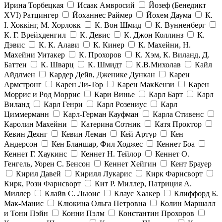
Ирина Торбецкая
Исаак Амвросий
Йозеф (Бенедикт
ХVI) Ратцингер
Йоханнес Раймер
Йохем Даума
К.
І. Хоккінг, М. Хорлокк
К. Вон Шмид
К. Вунненберг
К. Г. Врейхденгил
К. Девис
К. Джон Коллинз
К.
Дэвис
К. К. Алави
К. Кинер
К. Махейни, Н.
Махейни Уитакер
К. Прохоров
К. Хэм, К. Виланд, Д.
Баттен
К. Шварц
К. Шмидт
К.В.Михолав
Кайл
Айдлмен
Кардер Дейв, Дженике Дункан
Карен
Армстронг
Карен Ли-Тор
Карен МакКензи
Карен
Моррис и Род Моррис
Кари Винье
Карл Барт
Карл
Виланд
Карл Генри
Карл Розениус
Карл
Циммерманн
Карл-Герман Кауфман
Карла Стивенс
Каролин Махейни
Катерина Сотник
Катя Проктор
Кевин Деянг
Кевин Леман
Кей Артур
Кен
Андерсон
Кен Бланшар, Фил Ходжес
Кеннет Боа
Кеннет Г. Хаукинс
Кеннет Н. Тейлор
Кеннет О.
Генгель, Уорен С. Бенсон
Кеннет Хейгин
Кент Брауер
Кирил Давей
Кирилл Лукарис
Кирк Фарнсворт
Кирк, Рози Фарнсворт
Кит Р. Миллер, Патриция А.
Миллер
Клайв С. Льюис
Клаус Хаакер
Клиффорд Б.
Мак-Манис
Клюкина Ольга Петровна
Колин Маршалл
и Тони Пэйн
Конни Пэлм
Константин Прохоров