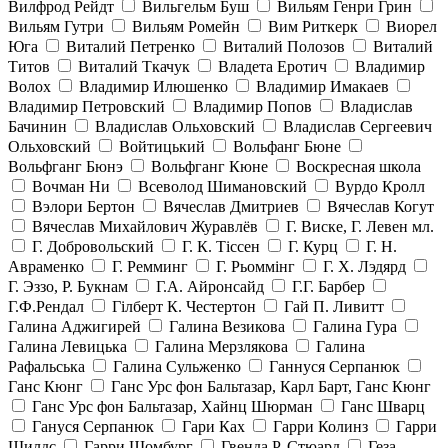
Вилфрод Рейдт
Вильгельм Буш
Вильям Генри Грин
Вильям Гутри
Вильям Ромейн
Вим Риткерк
Виорел
Юга
Виталий Петренко
Виталий Полозов
Виталий
Титов
Виталий Ткачук
Владета Еротич
Владимир
Волох
Владимир Илюшенко
Владимир Имакаев
Владимир Петровский
Владимир Попов
Владислав
Бачинин
Владислав Ольховский
Владислав Сергеевич
Ольховский
Войтицький
Вольфанг Бюне
Вольфганг Бюнэ
Вольфганг Кюне
Воскресная школа
Вочман Ни
Всеволод Шимановский
Вурдо Кролл
Вэлори Бертон
Вячеслав Дмитриев
Вячеслав Когут
Вячеслав Михайлович Журавлёв
Г. Виске, Г. Левен мл.
Г. Добровольский
Г. К. Тiссен
Г. Курц
Г. Н.
Авраменко
Г. Ремминг
Г. Рьоммінг
Г. Х. Лэдярд
Г. Эззо, Р. Букнам
Г.А. Айронсайд
Г.Г. Барбер
Г.Ф.Рендал
Гілберт К. Честертон
Гай П. Ливитт
Галина Аджигирей
Галина Везикова
Галина Гура
Галина Левицька
Галина Мерзлякова
Галина
Рафальська
Галина Сульженко
Ганнуся Серпанюк
Ганс Кюнг
Ганс Урс фон Бальтазар, Карл Барт, Ганс Кюнг
Ганс Урс фон Бальтазар, Хайнц Шюрман
Ганс Шварц
Гануся Серпанюк
Гари Ках
Гарри Колинз
Гарри
Шилдс
Гарри Шомбург
Гвенда Р. Стюард
Геза