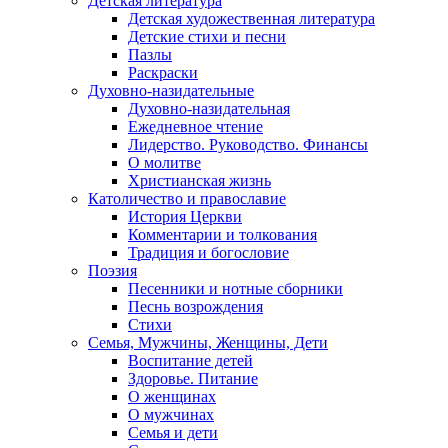
Детская литература
Детская художественная литература
Детские стихи и песни
Пазлы
Раскраски
Духовно-назидательные
Духовно-назидательная
Ежедневное чтение
Лидерство. Руководство. Финансы
О молитве
Христианская жизнь
Католичество и православие
История Церкви
Комментарии и толкования
Традиция и богословие
Поэзия
Песенники и нотные сборники
Песнь возрождения
Стихи
Семья, Мужчины, Женщины, Дети
Воспитание детей
Здоровье. Питание
О женщинах
О мужчинах
Семья и дети