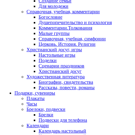
Создание семьи
Для молодежи
Справочная, учебная, комментарии
Богословие
Душепопечительство и психология
Комментарии.Толкования
Малые группы
Справочная, учебная, симфонии
Церковь. История. Религии
Христианский досуг, игры
Настольные игры
Поделки
Сценарии праздников
Христианский досуг
Художественная литература
Биографии, свидетельства
Рассказы, повести, романы
Подарки, сувениры
Плакаты
Часы
Брелоки, подвески
Брелки
Подвески для телефона
Календари
Календарь настольный