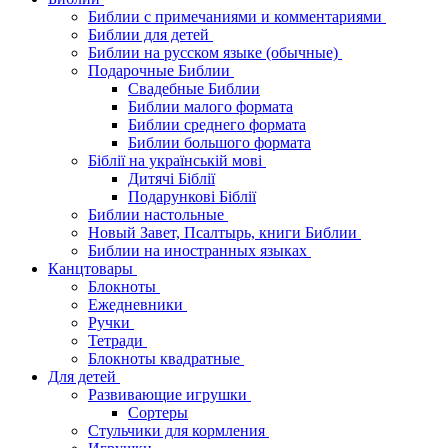
Библии с примечаниями и комментариями
Библии для детей
Библии на русском языке (обычные)
Подарочные Библии
Свадебные Библии
Библии малого формата
Библии среднего формата
Библии большого формата
Біблії на українській мові
Дитячі Біблії
Подарункові Біблії
Библии настольные
Новый Завет, Псалтырь, книги Библии
Библии на иностранных языках
Канцтовары
Блокноты
Ежедневники
Ручки
Тетради
Блокноты квадратные
Для детей
Развивающие игрушки
Сортеры
Стульчики для кормления