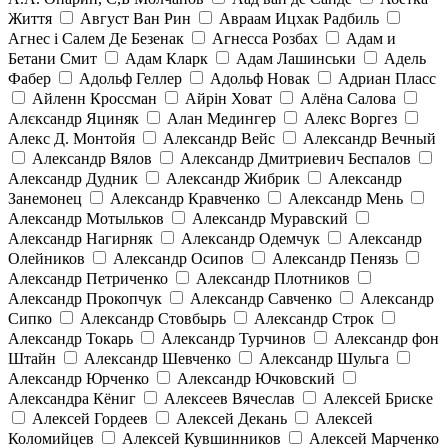
Життя
Август Ван Рин
Авраам Ицхак Радбиль
Агнес і Салем Де Безенак
Агнесса Розбах
Адам и
Бетани Смит
Адам Кларк
Адам Лашинськи
Адель
Фабер
Адольф Геллер
Адольф Новак
Адриан Пласс
Айленн Кроссман
Айрін Ховат
Алёна Салова
Алєксандр Яциняк
Алан Медингер
Алекс Воргез
Алекс Д. Монтойя
Александр Вейс
Александр Вечный
Александр Вялов
Александр Дмитриевич Беспалов
Александр Дудник
Александр Жибрик
Александр
Занемонец
Александр Кравченко
Александр Мень
Александр Мотыльков
Александр Муравский
Александр Нагирняк
Александр Одемчук
Александр
Олейников
Александр Осипов
Александр Пенязь
Александр Петриченко
Александр Плотников
Александр Прокопчук
Александр Савченко
Александр
Сипко
Александр Стовбырь
Александр Строк
Александр Токарь
Александр Турчинов
Александр фон
Штайн
Александр Шевченко
Александр Шульга
Александр Юрченко
Александр Ючковский
Александра Кёниг
Алексеев Вячеслав
Алексей Бриске
Алексей Гордеев
Алексей Декань
Алексей
Коломийцев
Алексей Кувшинников
Алексей Марченко