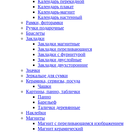
Календарь перекидной
Календарь плакат
Календарь-магнит
Календарь настенный
Рамки, фоторамки
Ручки подарочные
Браслеты
Закладки
Закладки магнитные
Закладки переливающиеся
Закладки с фурнитурой
Закладки двуслойные
Закладки двухсторонние
Значки
Зеркальце для сумки
Керамика, сервизы, посуда
Чашки
Картины, панно, таблички
Панно
Барельеф
Талички деревянные
Наклейки
Магниты
Магнит с переливающимся изображением
Магнит керамический