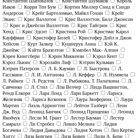
Константин Шаповалов
Константин Шумаков
Король
Иаков
Корри Тен Бум
Кортни Миллер Снид и Синди
Андерсон
Крейг Бартоломью, Майкл Гохин
Крейг
Эванс
Крис Валлотон
Крис Валлоттон, Билл Джонсон
Крис и Джейсон Валлоттон
Крис Тайгрин
Крис
Хенд
Крис Эдсит
Кристина Рой
Кристмас Карол
Кауффман
Кристофер Билей
Кристофер Дойл и Джон
Хейсом
Курт Залкер
Кушнерук Анна
Кэй К.
Джеймс
Кэйти Бразелтон
Кэмпбел Мак- Алпин
Кэрен Кингсбери
Кэрин Маккензи
Кэрол Кент
Кэрол Льюис
Кэролайн Лиф
Кэтрин Кульман
Кэтрин Патерсон
Л. Б. Кауман
Л. Быстрова
Л.
Гассманн
Л. И. Антонова
Л. Кеффер
Л. Нуммела
Л. Райкен
Л. Редсток
Л. Рыбакова, Т. Палаткина
Л.
Савченко
Л. Стил
Ліза Велчер
Лінда Вашингтон,
Ренді Елкорн
Лара Лонд
Лари Баркетт
Лариса
Железняк
Лариса Козинюк
Лаура Звоферинк
Лаура
Мартин
Лаэль Аррингтон
Лейтон Талберт
Леон
Дж. Вуд
Леонид Банчик
Леонид Прищенко
Леонид
Якобчук
Лесли М. Грант
Лестер Бауман
Лестер
Самралл
Ли Стробел
Ливио Мелина
Лидия
Богачева
Лидия Давыдова
Лидия Хотон
Лиз Кертис
Хиггс
Лиза Бергрен
Лиза Бивер
Лили А. Берн