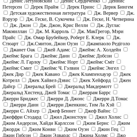
Денис Летуновский
Денис Сердиченко
Деннис
Петерсен
Дерек Прайм
Дерек Принс
Дерик Бингем
Детская художественная литература
Дж. Вервер
Дж.
Вэруэр
Дж. Геске, В. Сукочева
Дж. Геске, Н. Четверина
Дж. Джон
Дж. Джон, Крис Велли
Дж. Дуглас
Макмиллан
Дж. М. Карроль
Дж. МакГрегор, Мэри
Прайс
Дж. Омар Брубейкер, Роберт Е. Клерк
Дж.
Стюарт
Дж.Смитон, Джон Оуэн
Джампаоло Редіголо
Джанет Оак
Джей Адамс
Джеймс А. Холдейн
Джеймс Брага
Джеймс Данн
Джеймс Добсон
Джеймс Л. Гарлоу
Джеймс Норт
Джеймс Сміт
Джеймс Смит
Джеймс Ч. Гэлвин
Джеймс Энгел
Джек Дир
Джек Кавано
Джек Клампенхауэр
Джек
Котрелл
Джек Хайвел-Дэвис
Джек Хейфорд
Джен
Дайєр
Джеральд Брей
Джеральд Макдермотт
Джеральд Хистенд, Джей Томас
Джеррам Баррс
Джерри Бриджес
Джерри Д. Джонс
Джерри Д.Томас
Джерри Данн
Джерри Дженкинс, Тим Ла Хэй
Джерри С. Айхер
Джеф Беннет
Джеф Вайнс
Джеффри Стодард
Джил Джонстоун
Джил Холис
Джим Андерсон, Хайди Карлссон
Джим Бернс
Джим
Джордж
Джим Конви
Джим Оуэн
Джин Гец
Джин Гибсон
Джин Эдвардс
Джина Холмс
Джо