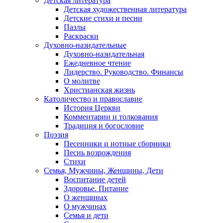
Детская литература
Детская художественная литература
Детские стихи и песни
Пазлы
Раскраски
Духовно-назидательные
Духовно-назидательная
Ежедневное чтение
Лидерство. Руководство. Финансы
О молитве
Христианская жизнь
Католичество и православие
История Церкви
Комментарии и толкования
Традиция и богословие
Поэзия
Песенники и нотные сборники
Песнь возрождения
Стихи
Семья, Мужчины, Женщины, Дети
Воспитание детей
Здоровье. Питание
О женщинах
О мужчинах
Семья и дети