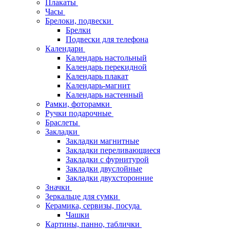
Плакаты
Часы
Брелоки, подвески
Брелки
Подвески для телефона
Календари
Календарь настольный
Календарь перекидной
Календарь плакат
Календарь-магнит
Календарь настенный
Рамки, фоторамки
Ручки подарочные
Браслеты
Закладки
Закладки магнитные
Закладки переливающиеся
Закладки с фурнитурой
Закладки двуслойные
Закладки двухсторонние
Значки
Зеркальце для сумки
Керамика, сервизы, посуда
Чашки
Картины, панно, таблички