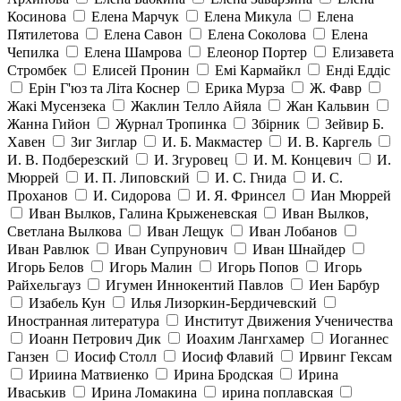
Косинова
Елена Марчук
Елена Микула
Елена
Пятилетова
Елена Савон
Елена Соколова
Елена
Чепилка
Елена Шамрова
Елеонор Портер
Елизавета
Стромбек
Елисей Пронин
Емі Кармайкл
Ендi Еддiс
Ерін Г'юз та Літа Коснер
Ерика Мурза
Ж. Фавр
Жакі Мусензека
Жаклин Телло Айяла
Жан Кальвин
Жанна Гийон
Журнал Тропинка
Збірник
Зейвир Б.
Хавен
Зиг Зиглар
И. Б. Макмастер
И. В. Каргель
И. В. Подберезский
И. Згуровец
И. М. Концевич
И.
Мюррей
И. П. Липовский
И. С. Гнида
И. С.
Проханов
И. Сидорова
И. Я. Фринсел
Иан Мюррей
Иван Вылков, Галина Крыженевская
Иван Вылков,
Светлана Вылкова
Иван Лещук
Иван Лобанов
Иван Равлюк
Иван Супрунович
Иван Шнайдер
Игорь Белов
Игорь Малин
Игорь Попов
Игорь
Райхельгауз
Игумен Иннокентий Павлов
Иен Барбур
Изабель Кун
Илья Лизоркин-Бердичевский
Иностранная литература
Институт Движения Ученичества
Иоанн Петрович Дик
Иоахим Лангхамер
Иоганнес
Ганзен
Иосиф Столл
Иосиф Флавий
Ирвинг Гексам
Ириина Матвиенко
Ирина Бродская
Ирина
Иваськив
Ирина Ломакина
ирина поплавская