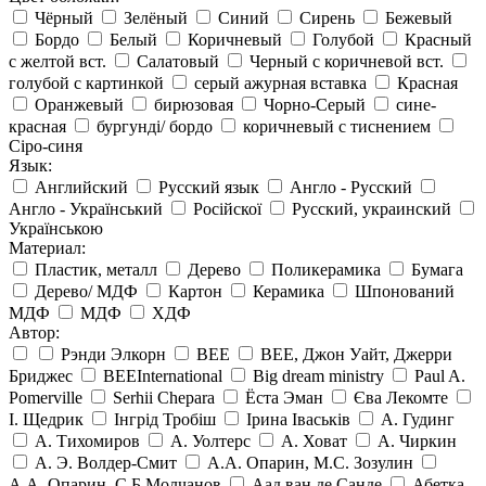
Чёрный
Зелёный
Синий
Сирень
Бежевый
Бордо
Белый
Коричневый
Голубой
Красный
с желтой вст.
Салатовый
Черный с коричневой вст.
голубой с картинкой
серый ажурная вставка
Красная
Оранжевый
бирюзовая
Чорно-Серый
сине-
красная
бургунді/ бордо
коричневый с тиснением
Сіро-синя
Язык:
Английский
Русский язык
Англо - Русский
Англо - Український
Російскої
Русский, украинский
Українською
Материал:
Пластик, металл
Дерево
Поликерамика
Бумага
Дерево/ МДФ
Картон
Керамика
Шпонований
МДФ
МДФ
ХДФ
Автор:
Рэнди Элкорн
BEE
BEE, Джон Уайт, Джерри
Бриджес
BEEInternational
Big dream ministry
Paul A.
Pomerville
Serhii Chepara
Ёста Эман
Єва Лекомте
І. Щедрик
Інгрід Тробіш
Ірина Іваськів
А. Гудинг
А. Тихомиров
А. Уолтерс
А. Ховат
А. Чиркин
А. Э. Волдер-Смит
А.А. Опарин, М.С. Зозулин
А.А. Опарин, С,Б Молчанов
Аад ван де Санде
Абетка