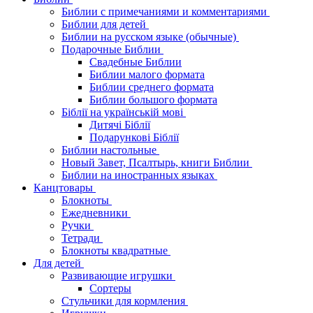
Библии с примечаниями и комментариями
Библии для детей
Библии на русском языке (обычные)
Подарочные Библии
Свадебные Библии
Библии малого формата
Библии среднего формата
Библии большого формата
Біблії на українській мові
Дитячі Біблії
Подарункові Біблії
Библии настольные
Новый Завет, Псалтырь, книги Библии
Библии на иностранных языках
Канцтовары
Блокноты
Ежедневники
Ручки
Тетради
Блокноты квадратные
Для детей
Развивающие игрушки
Сортеры
Стульчики для кормления