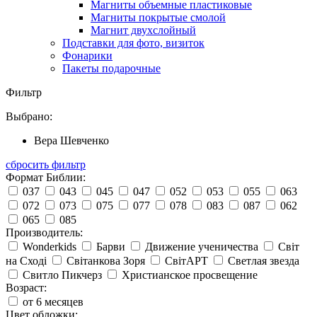
Магниты объемные пластиковые
Магниты покрытые смолой
Магнит двухслойный
Подставки для фото, визиток
Фонарики
Пакеты подарочные
Фильтр
Выбрано:
Вера Шевченко
сбросить фильтр
Формат Библии:
037
043
045
047
052
053
055
063
072
073
075
077
078
083
087
062
065
085
Производитель:
Wonderkids
Барви
Движение ученичества
Світ
на Сході
Світанкова Зоря
СвітАРТ
Светлая звезда
Свитло Пикчерз
Христианское просвещение
Возраст:
от 6 месяцев
Цвет обложки: