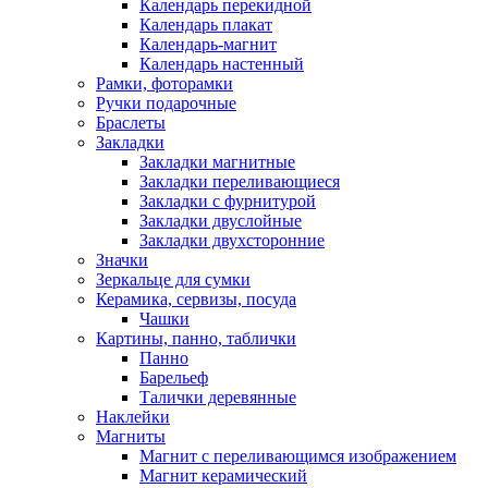
Календарь перекидной
Календарь плакат
Календарь-магнит
Календарь настенный
Рамки, фоторамки
Ручки подарочные
Браслеты
Закладки
Закладки магнитные
Закладки переливающиеся
Закладки с фурнитурой
Закладки двуслойные
Закладки двухсторонние
Значки
Зеркальце для сумки
Керамика, сервизы, посуда
Чашки
Картины, панно, таблички
Панно
Барельеф
Талички деревянные
Наклейки
Магниты
Магнит с переливающимся изображением
Магнит керамический