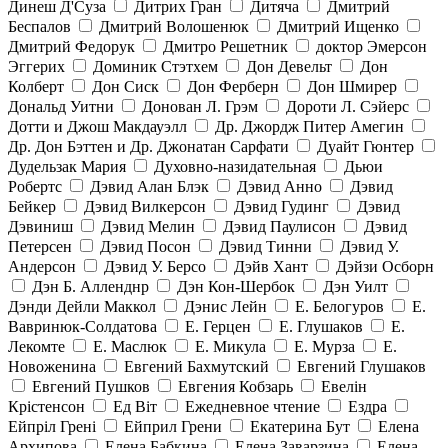
Динеш Д'Суза
Дитрих Гран
Дитяча
Дмитрий
Беспалов
Дмитрий Волошенюк
Дмитрий Ищенко
Дмитрий Федорук
Дмитро Решетник
доктор Эмерсон
Эггерих
Доминик Стэтхем
Дон Девельт
Дон
Колберт
Дон Сиск
Дон Ферберн
Дон Шмирер
Дональд Уитни
Донован Л. Грэм
Дороти Л. Сэйерс
Дотти и Джош Макдауэлл
Др. Джордж Питер Амегин
Др. Дон Бэттен и Др. Джонатан Сарфати
Дуайт Гюнтер
Дудельзак Мария
Духовно-назидательная
Дьюи
Робертс
Дэвид Алан Блэк
Дэвид Анно
Дэвид
Бейкер
Дэвид Вилкерсон
Дэвид Гудинг
Дэвид
Дэвиниш
Дэвид Мелин
Дэвид Паулисон
Дэвид
Петерсен
Дэвид Посон
Дэвид Тинни
Дэвид У.
Андерсон
Дэвид У. Берсо
Дэйв Хант
Дэйзи Осборн
Дэн Б. Алленднр
Дэн Кон-Шербок
Дэн Уилт
Дэнди Дейли Маккол
Дэнис Лейн
Е. Белогуров
Е.
Вавринюк-Солдатова
Е. Герцен
Е. Глушаков
Е.
Лекомте
Е. Маслюк
Е. Микула
Е. Мурза
Е.
Новоженина
Евгений Бахмутский
Евгений Глушаков
Евгений Пушков
Евгения Кобзарь
Евелін
Крістенсон
Ед Віт
Ежедневное чтение
Ездра
Ейпріл Грені
Ейприл Грени
Екатерина Бут
Елена
Архипова
Елена Бабкина
Елена Заварзина
Елена