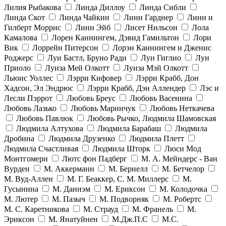
Лилия Рыбакова
Линда Диллоу
Линда Сибли
Линда Скот
Линда Чайкин
Линн Гарднер
Линн и
Гилберт Моррис
Линн Эйб
Лисет Нильсон
Лола
Камалова
Лорен Каннингем, Дэвид Гамильтон
Лори
Вик
Лоррейн Питерсон
Лорэн Каннингем и Дженис
Роджерс
Луи Бастл, Бруно Ради
Луи Гиглио
Луи
Приоло
Луиза Мей Олкотт
Луиза Мэй Олкотт
Льюис Уоллес
Лэрри Кифовер
Лэрри Крабб, Дон
Хадсон, Эл Эндрюс
Лэрри Крабб, Дэн Аллендер
Лэс и
Лесли Пэррот
Любовь Бреус
Любовь Васенина
Любовь Лазько
Любовь Маринчук
Любовь Неткачева
Любовь Павлюк
Любовь Рычко, Людмила Шамовская
Людмила Алтухова
Людмила Барабаш
Людмила
Дробина
Людмила Друзенко
Людмила Плетт
Людмила Счастливая
Людмила Шторк
Люси Мод
Монтгомери
Лютс фон Падберг
М. А. Мейндерс - Ван
Вурден
М. Аккерманн
М. Бернелл
М. Бетчелор
М. Вуд-Аллен
М. Г. Беаккер, С. М. Миллерс
М.
Гусынина
М. Даннэм
М. Ериксон
М. Колодочка
М. Лютер
М. Пазыч
М. Подворняк
М. Робертс
М. С. Каретникова
М. Страуд
М. Франель
М.
Эриксон
М. Янатуйнен
М.Дж.П.С
М.С.