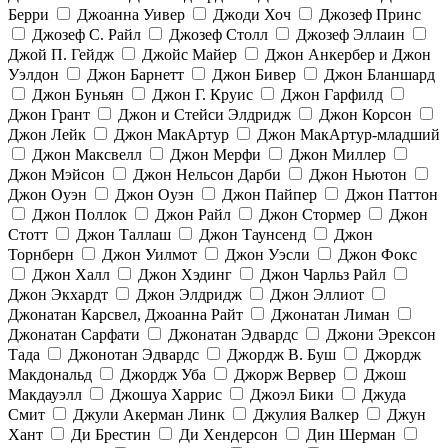
Берри
Джоанна Уивер
Джоди Хоч
Джозеф Принс
Джозеф С. Райл
Джозеф Столл
Джозеф Эллаин
Джой П. Гейдж
Джойс Майер
Джон Анкербер и Джон
Уэлдон
Джон Барнетт
Джон Бивер
Джон Бланшард
Джон Буньян
Джон Г. Круис
Джон Гарфилд
Джон Грант
Джон и Стейси Элдридж
Джон Корсон
Джон Лейк
Джон МакАртур
Джон МакАртур-младший
Джон Максвелл
Джон Мерфи
Джон Миллер
Джон Мэйсон
Джон Нельсон Дарби
Джон Ньютон
Джон Оуэн
Джон Оуэн
Джон Пайпер
Джон Паттон
Джон Поллок
Джон Райл
Джон Стормер
Джон
Стотт
Джон Таллаш
Джон Таунсенд
Джон
Торнберн
Джон Уилмот
Джон Уэсли
Джон Фокс
Джон Халл
Джон Хэдинг
Джон Чарльз Райл
Джон Экхардт
Джон Элдридж
Джон Эллиот
Джонатан Карсвел, Джоанна Райт
Джонатан Лиман
Джонатан Сарфати
Джонатан Эдвардс
Джони Эрексон
Тада
Джонотан Эдвардс
Джордж В. Буш
Джордж
Макдональд
Джордж Уба
Джорж Вервер
Джош
Макдауэлл
Джошуа Харрис
Джоэл Бики
Джуда
Смит
Джули Акерман Линк
Джулия Валкер
Джун
Хант
Ди Брестин
Ди Хендерсон
Дин Шерман