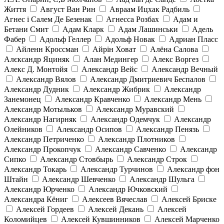
Життя
Август Ван Рин
Авраам Ицхак Радбиль
Агнес і Салем Де Безенак
Агнесса Розбах
Адам и
Бетани Смит
Адам Кларк
Адам Лашинськи
Адель
Фабер
Адольф Геллер
Адольф Новак
Адриан Пласс
Айленн Кроссман
Айрін Ховат
Алёна Салова
Алєксандр Яциняк
Алан Медингер
Алекс Воргез
Алекс Д. Монтойя
Александр Вейс
Александр Вечный
Александр Вялов
Александр Дмитриевич Беспалов
Александр Дудник
Александр Жибрик
Александр
Занемонец
Александр Кравченко
Александр Мень
Александр Мотыльков
Александр Муравский
Александр Нагирняк
Александр Одемчук
Александр
Олейников
Александр Осипов
Александр Пенязь
Александр Петриченко
Александр Плотников
Александр Прокопчук
Александр Савченко
Александр
Сипко
Александр Стовбырь
Александр Строк
Александр Токарь
Александр Турчинов
Александр фон
Штайн
Александр Шевченко
Александр Шульга
Александр Юрченко
Александр Ючковский
Александра Кёниг
Алексеев Вячеслав
Алексей Бриске
Алексей Гордеев
Алексей Декань
Алексей
Коломийцев
Алексей Кувшинников
Алексей Марченко