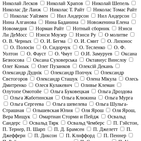
Николай Лесков
Николай Храпов
Николай Шепель
Николас Де Ланж
Николас Т. Райт
Николас Томас Райт
Николас Уайзмен
Нил Андерсон
Нил Андерсон
Нина Алганова
Нина Баданина
Новоженина Елена
Новомедия
Норман Райт
Нотный сборник
Нэнси
Ли ДеМосс
Нэнси Моузер
Нэнси Ру
О молитве
О. В. Черных
О. И. Бегма
О. И. Смит
О. Лихонос
О. Полосін
О. Сидорчук
О. Тесленко
О. Ф.
Уолтон
О. Фауст
О. Чмут
О.И. Замуруев
Оксана
Безносова
Оксана Суховерська
Октавиус Винслоу
Олег Конык
Олег Пузанков
Олексій Декань
Олександр Дуднік
Олександр Попчук
Олександр
Свєтогоров
Олександр Сташук
Олена Мікула
Олесь
Дмитренко
Олеся Кулакевич
Оливье Клеман
Олутопе Омотойе
Ольга Буковецкая
Ольга Дроздова
Ольга Жаботинская
Ольга Клюкина
Ольга Мурга
Ольга Сергеева
Ольга шевелева
Ольга Шульга-
Страшная
Ольшевская Юлия
Оля Ярош
Оля Ярош,
Вера Мищук
Омартиан Сторми и Пейдж
Освальд
Сандерс
Освальд Тярк
Освальд Чемберс
П. Гэйстон,
П. Тернер, П. Шарп
П. Д. Брамсен
П. Джелетт
П.
Джеффери
П. Диксон
П. Клиффорд
П. Пеннер