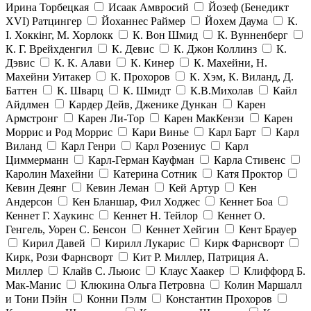
Ирина Торбецкая
Исаак Амвросий
Йозеф (Бенедикт
ХVI) Ратцингер
Йоханнес Раймер
Йохем Даума
К.
І. Хоккінг, М. Хорлокк
К. Вон Шмид
К. Вунненберг
К. Г. Врейхденгил
К. Девис
К. Джон Коллинз
К.
Дэвис
К. К. Алави
К. Кинер
К. Махейни, Н.
Махейни Уитакер
К. Прохоров
К. Хэм, К. Виланд, Д.
Баттен
К. Шварц
К. Шмидт
К.В.Михолав
Кайл
Айдлмен
Кардер Дейв, Дженике Дункан
Карен
Армстронг
Карен Ли-Тор
Карен МакКензи
Карен
Моррис и Род Моррис
Кари Винье
Карл Барт
Карл
Виланд
Карл Генри
Карл Розениус
Карл
Циммерманн
Карл-Герман Кауфман
Карла Стивенс
Каролин Махейни
Катерина Сотник
Катя Проктор
Кевин Деянг
Кевин Леман
Кей Артур
Кен
Андерсон
Кен Бланшар, Фил Ходжес
Кеннет Боа
Кеннет Г. Хаукинс
Кеннет Н. Тейлор
Кеннет О.
Генгель, Уорен С. Бенсон
Кеннет Хейгин
Кент Брауер
Кирил Давей
Кирилл Лукарис
Кирк Фарнсворт
Кирк, Рози Фарнсворт
Кит Р. Миллер, Патриция А.
Миллер
Клайв С. Льюис
Клаус Хаакер
Клиффорд Б.
Мак-Манис
Клюкина Ольга Петровна
Колин Маршалл
и Тони Пэйн
Конни Пэлм
Константин Прохоров