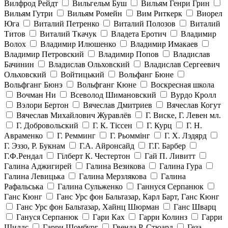
Вилфрод Рейдт
Вильгельм Буш
Вильям Генри Грин
Вильям Гутри
Вильям Ромейн
Вим Риткерк
Виорел
Юга
Виталий Петренко
Виталий Полозов
Виталий
Титов
Виталий Ткачук
Владета Еротич
Владимир
Волох
Владимир Илюшенко
Владимир Имакаев
Владимир Петровский
Владимир Попов
Владислав
Бачинин
Владислав Ольховский
Владислав Сергеевич
Ольховский
Войтицький
Вольфанг Бюне
Вольфганг Бюнэ
Вольфганг Кюне
Воскресная школа
Вочман Ни
Всеволод Шимановский
Вурдо Кролл
Вэлори Бертон
Вячеслав Дмитриев
Вячеслав Когут
Вячеслав Михайлович Журавлёв
Г. Виске, Г. Левен мл.
Г. Добровольский
Г. К. Тiссен
Г. Курц
Г. Н.
Авраменко
Г. Ремминг
Г. Рьоммінг
Г. Х. Лэдярд
Г. Эззо, Р. Букнам
Г.А. Айронсайд
Г.Г. Барбер
Г.Ф.Рендал
Гілберт К. Честертон
Гай П. Ливитт
Галина Аджигирей
Галина Везикова
Галина Гура
Галина Левицька
Галина Мерзлякова
Галина
Рафальська
Галина Сульженко
Ганнуся Серпанюк
Ганс Кюнг
Ганс Урс фон Бальтазар, Карл Барт, Ганс Кюнг
Ганс Урс фон Бальтазар, Хайнц Шюрман
Ганс Шварц
Гануся Серпанюк
Гари Ках
Гарри Колинз
Гарри
Шилдс
Гарри Шомбург
Гвенда Р. Стюард
Геза