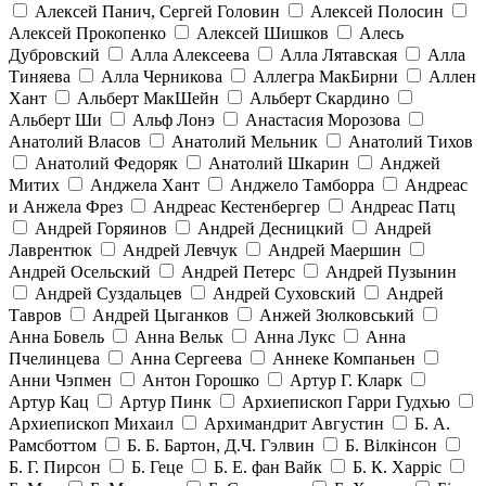
Алексей Панич, Сергей Головин
Алексей Полосин
Алексей Прокопенко
Алексей Шишков
Алесь
Дубровский
Алла Алексеева
Алла Лятавская
Алла
Тиняева
Алла Черникова
Аллегра МакБирни
Аллен
Хант
Альберт МакШейн
Альберт Скардино
Альберт Ши
Альф Лонэ
Анастасия Морозова
Анатолий Власов
Анатолий Мельник
Анатолий Тихов
Анатолий Федоряк
Анатолий Шкарин
Анджей
Митих
Анджела Хант
Анджело Тамборра
Андреас
и Анжела Фрез
Андреас Кестенбергер
Андреас Патц
Андрей Горяинов
Андрей Десницкий
Андрей
Лаврентюк
Андрей Левчук
Андрей Маершин
Андрей Осельский
Андрей Петерс
Андрей Пузынин
Андрей Суздальцев
Андрей Суховский
Андрей
Тавров
Андрей Цыганков
Анжей Зюлковський
Анна Бовель
Анна Вельк
Анна Лукс
Анна
Пчелинцева
Анна Сергеева
Аннеке Компаньен
Анни Чэпмен
Антон Горошко
Артур Г. Кларк
Артур Кац
Артур Пинк
Архиепископ Гарри Гудхью
Архиепископ Михаил
Архимандрит Августин
Б. А.
Рамсботтом
Б. Б. Бартон, Д.Ч. Гэлвин
Б. Вілкінсон
Б. Г. Пирсон
Б. Геце
Б. Е. фан Вайк
Б. К. Харріс