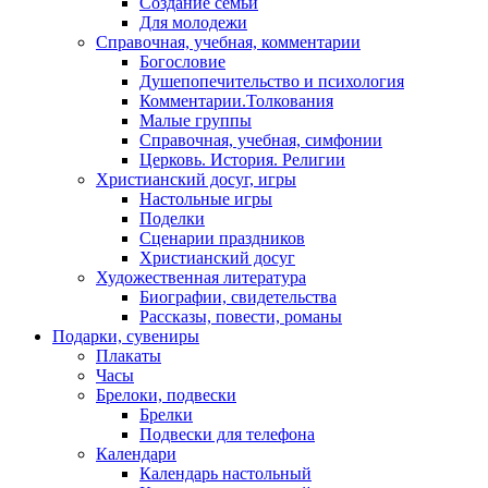
Создание семьи
Для молодежи
Справочная, учебная, комментарии
Богословие
Душепопечительство и психология
Комментарии.Толкования
Малые группы
Справочная, учебная, симфонии
Церковь. История. Религии
Христианский досуг, игры
Настольные игры
Поделки
Сценарии праздников
Христианский досуг
Художественная литература
Биографии, свидетельства
Рассказы, повести, романы
Подарки, сувениры
Плакаты
Часы
Брелоки, подвески
Брелки
Подвески для телефона
Календари
Календарь настольный