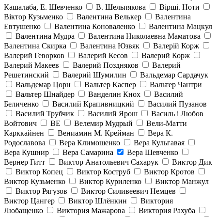
Кашалаба, Е. Шевченко
В. Шельпякова
Вiршi. Ноти
Віктор Кузьменко
Валентина Велькер
Валентина
Евтушенко
Валентина Коноваленко
Валентина Мацкул
Валентина Мудра
Валентина Николаевна Маматова
Валентина Скирка
Валентина Юзвяк
Валерій Корж
Валерий Геворков
Валерий Кесов
Валерий Корж
Валерий Макеев
Валерий Поздняков
Валерий
Решетинский
Валерий Шумилин
Вальдемар Сардачук
Вальдемар Цорн
Вальтер Каспер
Вальтер Чантри
Вальтер Шнайдер
Ванделин Кнох
Василий
Беличенко
Василий Крапивницкий
Василий Пузанов
Василий Трубчик
Василий Ярош
Василь і Любов
Войтович
ВЕ
Велемир Мудрый
Вели-Матти
Карккайнен
Вениамин М. Крейман
Вера К.
Родославова
Вера Климошенко
Вера Кульгавая
Вера Кушнир
Вера Самарина
Вера Шевченко
Вернер Гитт
Виктор Анатольевич Сахарук
Виктор Дик
Виктор Копец
Виктор Коструб
Виктор Кротов
Виктор Кузьменко
Виктор Куриленко
Виктор Манжул
Виктор Рягузов
Виктор Силивеевич Немцев
Виктор Цангер
Виктор Шлёнкин
Виктория
Любащенко
Виктория Мажарова
Виктория Рахуба