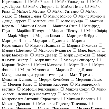
Каретникова
Майк Бикль
Майк Уилкерсон
Майкл
Дж. Ларсон
Майкл Лоуренс
Майкл Питтс
Майкл
Ривз
Майкл С.Мартин
Майкл Уиттмер
Майкл
Уэллс
Майкл Эмлет
Майлс Монро
Майлс Монро и
Дэвид Бэрроуз
Майрон Раш
Макс Лукадо
Максим
Король
Максим Сорин
Малколм Стир
Манфред
Паул
Марійка Шевчук
Марійка Шевчук
Марія Звірід
Марія Мідух
Марвин Кован
Маргарет Лейрд
Маргарет Эпп
Маргарита Грудина
Марина
Каретникава
Марина Полякова
Марина Тихонова
Марина Шрейнер
Мариори Букингам
Марк Баркли
Марк Бьюкенен
Марк Деввер
Марк Дрисколл
Марк
и Пэтти Вёклер
Марк Финли
Маркус Реинсфорд
Марлин ЛеФевр
Марті Маховскі
Марта Пис
Марта
Финли
Марти Мачовски
Мартин Ллойд-Джонс
Материалы литературного семинара
Мать Тереза
Мельвин Т. Лакок
Мердок Кемпбелл
Мерилин Ласло
Мерион Томас
Мерлин Каротерз
Методический
вестник
Мефодій Благовірний
Микола Сокол
Мими
Уилсон, Шелли Кук Фолькхардт
Мирного С.
Митрополит Антоний Сурожский
Михаил Волович
Михаил Дрондин
Михаил и Надежда Телеповы
Михаил Неволин
Михаил Проданюк
Михаил Черенков