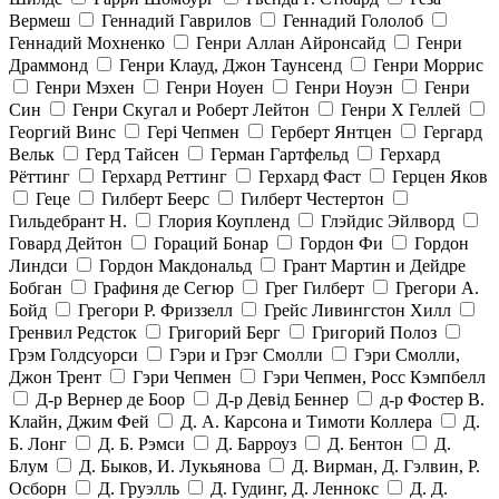
Вермеш
Геннадий Гаврилов
Геннадий Гололоб
Геннадий Мохненко
Генри Аллан Айронсайд
Генри
Драммонд
Генри Клауд, Джон Таунсенд
Генри Моррис
Генри Мэхен
Генри Ноуен
Генри Ноуэн
Генри
Син
Генри Скугал и Роберт Лейтон
Генри Х Геллей
Георгий Винс
Гері Чепмен
Герберт Янтцен
Гергард
Вельк
Герд Тайсен
Герман Гартфельд
Герхард
Рёттинг
Герхард Реттинг
Герхард Фаст
Герцен Яков
Геце
Гилберт Беерс
Гилберт Честертон
Гильдебрант Н.
Глория Коупленд
Глэйдис Эйлворд
Говард Дейтон
Гораций Бонар
Гордон Фи
Гордон
Линдси
Гордон Макдональд
Грант Мартин и Дейдре
Бобган
Графиня де Сегюр
Грег Гилберт
Грегори А.
Бойд
Грегори Р. Фриззелл
Грейс Ливингстон Хилл
Гренвил Редсток
Григорий Берг
Григорий Полоз
Грэм Голдсуорси
Гэри и Грэг Смолли
Гэри Смолли,
Джон Трент
Гэри Чепмен
Гэри Чепмен, Росс Кэмпбелл
Д-р Вернер де Боор
Д-р Девід Беннер
д-р Фостер В.
Клайн, Джим Фей
Д. А. Карсона и Тимоти Коллера
Д.
Б. Лонг
Д. Б. Рэмси
Д. Барроуз
Д. Бентон
Д.
Блум
Д. Быков, И. Лукьянова
Д. Вирман, Д. Гэлвин, Р.
Осборн
Д. Груэлль
Д. Гудинг, Д. Леннокс
Д. Д.