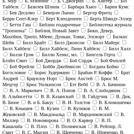
Б. Мур
Б. Мэннинг
Б. Сджогрин
Б. Хантер
Біл
Тайбелс
Базилея Шлинк
Барбара Хьюз
Барни Кумс
Бев Десалво
Беверли Льюис
Бергер Фритц
Берри Сент-Клер
Берт Кленденнен
Берта Шмидт-Эллер
Бетти Гаш
Библии подарочные
Библиотека журнала
"Тропинка"
Библия, Новый Завет
Бики, Девер,
Махейни, Трипп, Мбеве, Дункан, Томас, Элсворт
Билкис
Шейк
Билл Брайт
Билл Джонсон
Билл Майерс
Билл Хайбелс
Билл Хайбелс, Линн Хайбелс
Билл Халл
Билли Грэм
Билли Хенкс, мл.
Бингель Герта
Блэйн Смит
Боб Джордж
Боб Сордж
Боб Финлей
Боб Фрейли
Бобби Джеймисон
Богдана Бойко
Богословие
Борис Зудерманн
Брайан Р. Коффи
Брат
Андрей
Браунлоу Норт
Брюс Анстей
Брюс М.
Мецгер
Брюс Уилкинсон
Бэт Вебб
В. А. Бачинин
В. А. Маркевич
В. А. Попов
В. А. Слободяник
В. Альбисетти
В. В. Казанский
В. Гайдучик
В. Дик,
В. Бюне
В. и Б. Бакус
В. И. Толстов
В. Климошенко
В. Кнышев
В. Кузин
В. Куликов
В. М.
Жуковский
В. Макдональд
В. Марцинковский
В.
Миллер
В. Новомирова
В. О. Карвер
В. П.
Кашалаба
В. Плох
В. Полиянская
В. Рейпир, Л.
Смит
В. С. Мысин
В. Шевченко
В. Шевченко, В.