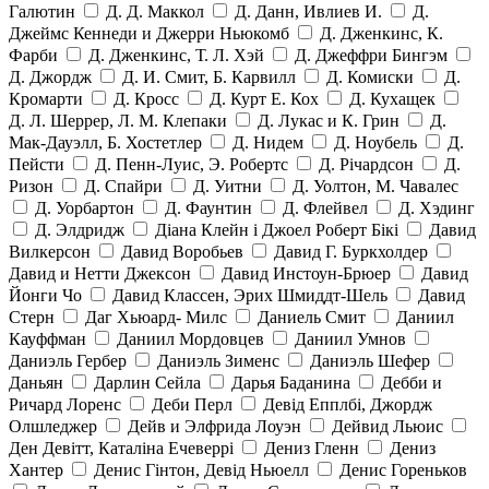
Галютин
Д. Д. Маккол
Д. Данн, Ивлиев И.
Д.
Джеймс Кеннеди и Джерри Ньюкомб
Д. Дженкинс, К.
Фарби
Д. Дженкинс, Т. Л. Хэй
Д. Джеффри Бингэм
Д. Джордж
Д. И. Смит, Б. Карвилл
Д. Комиски
Д.
Кромарти
Д. Кросс
Д. Курт Е. Кох
Д. Кухащек
Д. Л. Шеррер, Л. М. Клепаки
Д. Лукас и К. Грин
Д.
Мак-Дауэлл, Б. Хостетлер
Д. Нидем
Д. Ноубель
Д.
Пейсти
Д. Пенн-Луис, Э. Робертс
Д. Річардсон
Д.
Ризон
Д. Спайри
Д. Уитни
Д. Уолтон, М. Чавалес
Д. Уорбартон
Д. Фаунтин
Д. Флейвел
Д. Хэдинг
Д. Элдридж
Діана Клейн і Джоел Роберт Бікі
Давид
Вилкерсон
Давид Воробьев
Давид Г. Буркхолдер
Давид и Нетти Джексон
Давид Инстоун-Брюер
Давид
Йонги Чо
Давид Классен, Эрих Шмиддт-Шель
Давид
Стерн
Даг Хьюард- Милс
Даниель Смит
Даниил
Кауффман
Даниил Мордовцев
Даниил Умнов
Даниэль Гербер
Даниэль Зименс
Даниэль Шефер
Даньян
Дарлин Сейла
Дарья Баданина
Дебби и
Ричард Лоренс
Деби Перл
Девід Епплбі, Джордж
Олшледжер
Дейв и Элфрида Лоуэн
Дейвид Льюис
Ден Девітт, Каталіна Ечеверрі
Дениз Гленн
Дениз
Хантер
Денис Гінтон, Девід Ньюелл
Денис Гореньков