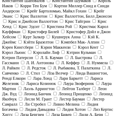
Константин Шаповалов
Константин Шумаков
Король
Иаков
Корри Тен Бум
Кортни Миллер Снид и Синди
Андерсон
Крейг Бартоломью, Майкл Гохин
Крейг
Эванс
Крис Валлотон
Крис Валлоттон, Билл Джонсон
Крис и Джейсон Валлоттон
Крис Тайгрин
Крис
Хенд
Крис Эдсит
Кристина Рой
Кристмас Карол
Кауффман
Кристофер Билей
Кристофер Дойл и Джон
Хейсом
Курт Залкер
Кушнерук Анна
Кэй К.
Джеймс
Кэйти Бразелтон
Кэмпбел Мак- Алпин
Кэрен Кингсбери
Кэрин Маккензи
Кэрол Кент
Кэрол Льюис
Кэролайн Лиф
Кэтрин Кульман
Кэтрин Патерсон
Л. Б. Кауман
Л. Быстрова
Л.
Гассманн
Л. И. Антонова
Л. Кеффер
Л. Нуммела
Л. Райкен
Л. Редсток
Л. Рыбакова, Т. Палаткина
Л.
Савченко
Л. Стил
Ліза Велчер
Лінда Вашингтон,
Ренді Елкорн
Лара Лонд
Лари Баркетт
Лариса
Железняк
Лариса Козинюк
Лаура Звоферинк
Лаура
Мартин
Лаэль Аррингтон
Лейтон Талберт
Леон
Дж. Вуд
Леонид Банчик
Леонид Прищенко
Леонид
Якобчук
Лесли М. Грант
Лестер Бауман
Лестер
Самралл
Ли Стробел
Ливио Мелина
Лидия
Богачева
Лидия Давыдова
Лидия Хотон
Лиз Кертис
Хиггс
Лиза Бергрен
Лиза Бивер
Лили А. Берн