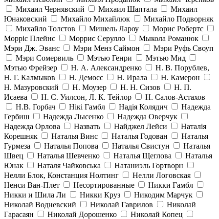
Михаил Чернявский
Михаил Шаптала
Михаил
Юнаковский
Михайло Михайлюк
Михайло Подворняк
Михайло Толстов
Мишель Лароу
Морис Робертс
Морріс Плейнс
Моррис Серулло
Мыкола Романюк
Мэри Дж. Эванс
Мэри Менз Саймон
Мэри Руфь Своуп
Мэри Сомервиль
Мэтью Генри
Мэтью Мид
Мэтью Фрейзер
Н. А. Александренко
Н. В. Порублев,
Н. Г. Калмыков
Н. Демосс
Н. Ирала
Н. Камерон
Н. Мазуровский
Н. Моузер
Н. Н. Сизов
Н. П.
Исаева
Н. С. Уилсон, Л. К. Тейлор
Н. Салов-Астахов
Н.В. Горбач
Нікі Гамбл
Надія Колядич
Надежда
Гербиш
Надежда Лысенко
Надежда Оверчук
Надежда Орлова
Назвать
Найджел Лейси
Наталія
Корешняк
Наталья Винс
Наталья Годован
Наталья
Гурмеза
Наталья Попова
Наталья Свистун
Наталья
Швец
Наталья Шевченко
Наталья Щеглова
Наталья
Юнак
Наталя Чайковська
Натаниэль Гортворн
Нелли Блок, Констанция Нолтинг
Нелли Логовская
Ненси Ван-Плет
Несортированные
Никки Гамбл
Никки и Шила Ли
Никки Круз
Никодим Марчук
Николай Водневский
Николай Гаврилов
Николай
Гарасаян
Николай Дорошенко
Николай Копец