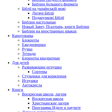
Библии большого формата
Біблії на українській мові
Дитячі Біблії
Подарункові Біблії
Библии настольные
Новый Завет, Псалтырь, книги Библии
Библии на иностранных языках
Канцтовары
Блокноты
Ежедневники
Ручки
Тетради
Блокноты квадратные
Для детей
Развивающие игрушки
Сортеры
Стульчики для кормления
Игрушки
Автокресла
Книги
Воскресная школа, лагеря
Воскресная школа
Христианские лагеря
Программа Идите и научите