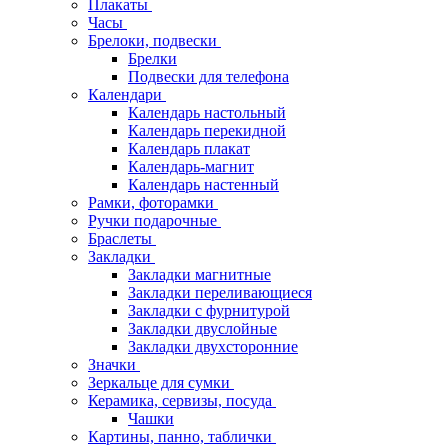
Плакаты
Часы
Брелоки, подвески
Брелки
Подвески для телефона
Календари
Календарь настольный
Календарь перекидной
Календарь плакат
Календарь-магнит
Календарь настенный
Рамки, фоторамки
Ручки подарочные
Браслеты
Закладки
Закладки магнитные
Закладки переливающиеся
Закладки с фурнитурой
Закладки двуслойные
Закладки двухсторонние
Значки
Зеркальце для сумки
Керамика, сервизы, посуда
Чашки
Картины, панно, таблички