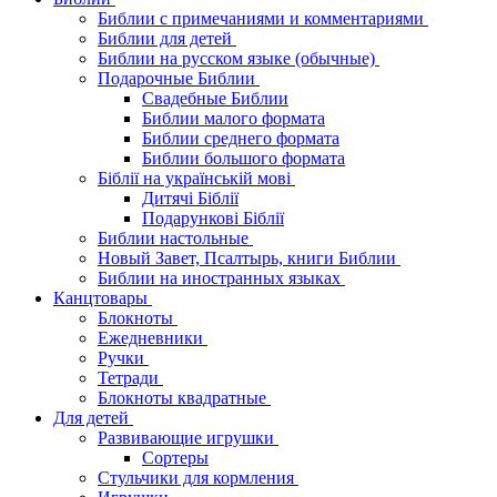
Библии с примечаниями и комментариями
Библии для детей
Библии на русском языке (обычные)
Подарочные Библии
Свадебные Библии
Библии малого формата
Библии среднего формата
Библии большого формата
Біблії на українській мові
Дитячі Біблії
Подарункові Біблії
Библии настольные
Новый Завет, Псалтырь, книги Библии
Библии на иностранных языках
Канцтовары
Блокноты
Ежедневники
Ручки
Тетради
Блокноты квадратные
Для детей
Развивающие игрушки
Сортеры
Стульчики для кормления