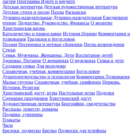
лагеря
Программа Идите и научите
Детская литература
Детская художественная литература
Детские стихи и песни
Пазлы
Раскраски
Духовно-назидательные
Духовно-назидательная
Ежедневное
чтение
Лидерство. Руководство. Финансы
О молитве
Христианская жизнь
Католичество и православие
История Церкви
Комментарии и
толкования
Традиция и богословие
Поэзия
Песенники и нотные сборники
Песнь возрождения
Стихи
Семья, Мужчины, Женщины, Дети
Воспитание детей
Здоровье. Питание
О женщинах
О мужчинах
Семья и дети
Создание семьи
Для молодежи
Справочная, учебная, комментарии
Богословие
Душепопечительство и психология
Комментарии.Толкования
Малые группы
Справочная, учебная, симфонии
Церковь.
История. Религии
Христианский досуг, игры
Настольные игры
Поделки
Сценарии праздников
Христианский досуг
Художественная литература
Биографии, свидетельства
Рассказы, повести, романы
Подарки, сувениры
Плакаты
Часы
Брелоки, подвески
Брелки
Подвески для телефона