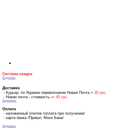
Система скидок
Подробнее
Доставка
- Курьер: по Украине перевозчиком Новая Почта +
2
0 гр
н
;
- Новая почта - стоимость
от 45 грн
Подробнее
Оплата
- наложенный платеж /оплата при получении/
- карта банка /Приват, Моно Банк/
Подробнее