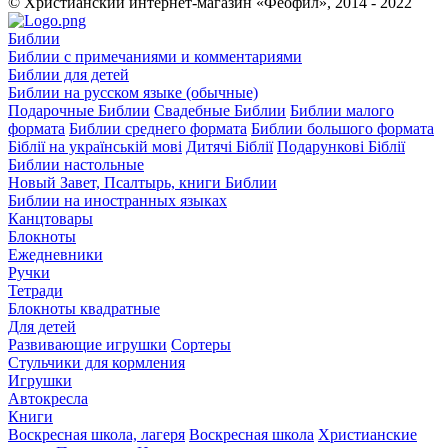
© Христианский интернет-магазин «Феофил», 2014 - 2022
Библии
Библии с примечаниями и комментариями
Библии для детей
Библии на русском языке (обычные)
Подарочные Библии
Свадебные Библии
Библии малого
формата
Библии среднего формата
Библии большого формата
Біблії на українській мові
Дитячі Біблії
Подарункові Біблії
Библии настольные
Новый Завет, Псалтырь, книги Библии
Библии на иностранных языках
Канцтовары
Блокноты
Ежедневники
Ручки
Тетради
Блокноты квадратные
Для детей
Развивающие игрушки
Сортеры
Стульчики для кормления
Игрушки
Автокресла
Книги
Воскресная школа, лагеря
Воскресная школа
Христианские