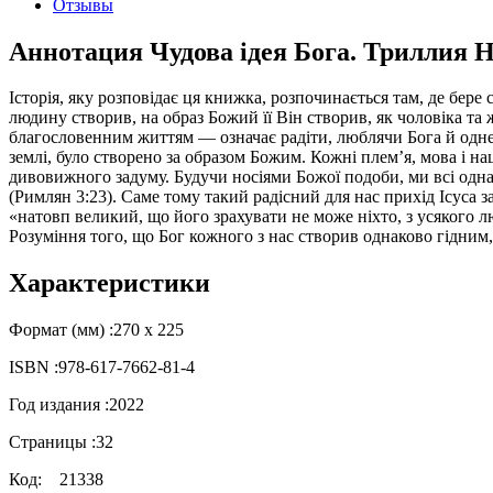
Отзывы
Аннотация Чудова ідея Бога. Триллия 
Історія, яку розповідає ця книжка, розпочинається там, де бере
людину створив, на образ Божий її Він створив, як чоловіка та ж
благословенним життям — означає радіти, люблячи Бога й одне 
землі, було створено за образом Божим. Кожні плем’я, мова і на
дивовижного задуму. Будучи носіями Божої подоби, ми всі однак
(Римлян 3:23). Саме тому такий радісний для нас прихід Ісуса з
«натовп великий, що його зрахувати не може ніхто, з усякого люд
Розуміння того, що Бог кожного з нас створив однаково гідним
Характеристики
Формат (мм) :
270 х 225
ISBN :
978-617-7662-81-4
Год издания :
2022
Страницы :
32
Код:
21338