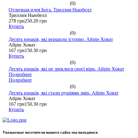
(0)
Отличная идея Бога. Триллия Ньюбелл
Триллия Ньюбелл
278 грн
250.20 грн
Купить
(0)
Десять юнаків, які вершили історію. Айрін Ховат
Айрін Ховат
167 грн
150.30 грн
Купить
(0)
Десять юнаків, які не зреклися своєї віри. Айрін Ховат
Подробнее
Подробнее
(0)
Десять юнаків, які стали рушіями змін. Айрін Ховат
Айрін Ховат
167 грн
150.30 грн
Купить
Уважаемые посетители нашего сайта мы находимся