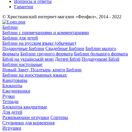
Вопросы и ответы
Гарантии
© Христианский интернет-магазин «Феофил», 2014 - 2022
Библии
Библии с примечаниями и комментариями
Библии для детей
Библии на русском языке (обычные)
Подарочные Библии
Свадебные Библии
Библии малого
формата
Библии среднего формата
Библии большого формата
Біблії на українській мові
Дитячі Біблії
Подарункові Біблії
Библии настольные
Новый Завет, Псалтырь, книги Библии
Библии на иностранных языках
Канцтовары
Блокноты
Ежедневники
Ручки
Тетради
Блокноты квадратные
Для детей
Развивающие игрушки
Сортеры
Стульчики для кормления
Игрушки