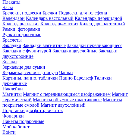
Плакаты
Часы
Брелоки, подвески
Брелки
Подвески для телефона
Календари
Календарь настольный
Календарь перекидной
Календарь плакат
Календарь-магнит
Календарь настенный
Рамки, фоторамки
Ручки подарочные
Браслеты
Закладки
Закладки магнитные
Закладки переливающиеся
Закладки с фурнитурой
Закладки двуслойные
Закладки
двухсторонние
Значки
Зеркальце для сумки
Керамика, сервизы, посуда
Чашки
Картины, панно, таблички
Панно
Барельеф
Талички
деревянные
Наклейки
Магниты
Магнит с переливающимся изображением
Магнит
керамический
Магниты объемные пластиковые
Магниты
покрытые смолой
Магнит двухслойный
Подставки для фото, визиток
Фонарики
Пакеты подарочные
Мой кабинет
Войти