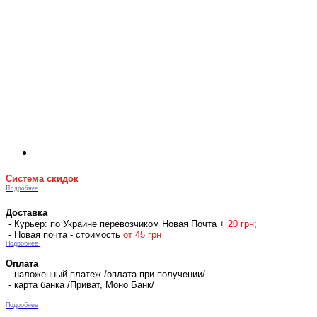
Система скидок
Подробнее
Доставка
- Курьер: по Украине перевозчиком Новая Почта +
2
0 гр
н
;
- Новая почта - стоимость
от 45 грн
Подробнее
Оплата
- наложенный платеж /оплата при получении/
- карта банка /Приват, Моно Банк/
Подробнее