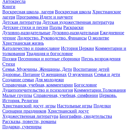
Автокресла
Книги
Воскресная школа, лагеря
Воскресная школа
Христианские
лагеря
Программа Идите и научите
Детская литература
Детская художественная литература
Детские стихи и песни
Пазлы
Раскраски
Духовно-назидательные
Духовно-назидательная
Ежедневное
чтение
Лидерство. Руководство. Финансы
О молитве
Христианская жизнь
Католичество и православие
История Церкви
Комментарии и
толкования
Традиция и богословие
Поэзия
Песенники и нотные сборники
Песнь возрождения
Стихи
Семья, Мужчины, Женщины, Дети
Воспитание детей
Здоровье. Питание
О женщинах
О мужчинах
Семья и дети
Создание семьи
Для молодежи
Справочная, учебная, комментарии
Богословие
Душепопечительство и психология
Комментарии.Толкования
Малые группы
Справочная, учебная, симфонии
Церковь.
История. Религии
Христианский досуг, игры
Настольные игры
Поделки
Сценарии праздников
Христианский досуг
Художественная литература
Биографии, свидетельства
Рассказы, повести, романы
Подарки, сувениры