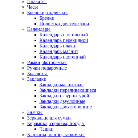
Плакаты
Часы
Брелоки, подвески
Брелки
Подвески для телефона
Календари
Календарь настольный
Календарь перекидной
Календарь плакат
Календарь-магнит
Календарь настенный
Рамки, фоторамки
Ручки подарочные
Браслеты
Закладки
Закладки магнитные
Закладки переливающиеся
Закладки с фурнитурой
Закладки двуслойные
Закладки двухсторонние
Значки
Зеркальце для сумки
Керамика, сервизы, посуда
Чашки
Картины, панно, таблички