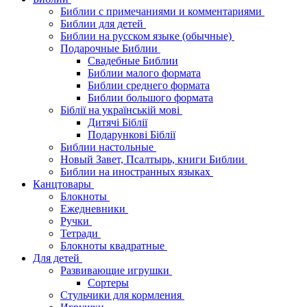
Библии с примечаниями и комментариями
Библии для детей
Библии на русском языке (обычные)
Подарочные Библии
Свадебные Библии
Библии малого формата
Библии среднего формата
Библии большого формата
Біблії на українській мові
Дитячі Біблії
Подарункові Біблії
Библии настольные
Новый Завет, Псалтырь, книги Библии
Библии на иностранных языках
Канцтовары
Блокноты
Ежедневники
Ручки
Тетради
Блокноты квадратные
Для детей
Развивающие игрушки
Сортеры
Стульчики для кормления