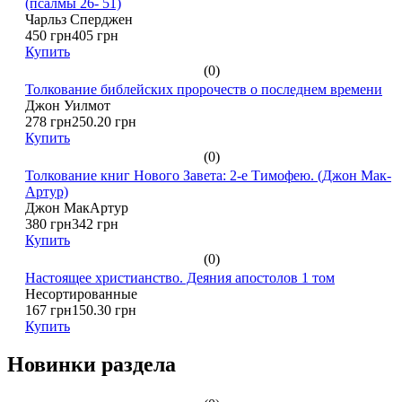
(псалмы 26- 51)
Чарльз Сперджен
450 грн
405 грн
Купить
(0)
Толкование библейских пророчеств о последнем времени
Джон Уилмот
278 грн
250.20 грн
Купить
(0)
Толкование книг Нового Завета: 2-е Тимофею. (Джон Мак-
Артур)
Джон МакАртур
380 грн
342 грн
Купить
(0)
Настоящее христианство. Деяния апостолов 1 том
Несортированные
167 грн
150.30 грн
Купить
Новинки раздела