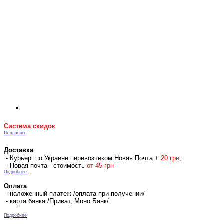
Система скидок
Подробнее
Доставка
- Курьер: по Украине перевозчиком Новая Почта +
2
0 гр
н
;
- Новая почта - стоимость
от 45 грн
Подробнее
Оплата
- наложенный платеж /оплата при получении/
- карта банка /Приват, Моно Банк/
Подробнее