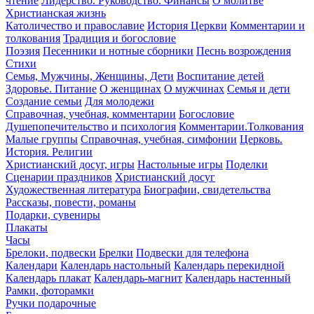
чтение
Лидерство. Руководство. Финансы
О молитве
Христианская жизнь
Католичество и православие
История Церкви
Комментарии и
толкования
Традиция и богословие
Поэзия
Песенники и нотные сборники
Песнь возрождения
Стихи
Семья, Мужчины, Женщины, Дети
Воспитание детей
Здоровье. Питание
О женщинах
О мужчинах
Семья и дети
Создание семьи
Для молодежи
Справочная, учебная, комментарии
Богословие
Душепопечительство и психология
Комментарии.Толкования
Малые группы
Справочная, учебная, симфонии
Церковь.
История. Религии
Христианский досуг, игры
Настольные игры
Поделки
Сценарии праздников
Христианский досуг
Художественная литература
Биографии, свидетельства
Рассказы, повести, романы
Подарки, сувениры
Плакаты
Часы
Брелоки, подвески
Брелки
Подвески для телефона
Календари
Календарь настольный
Календарь перекидной
Календарь плакат
Календарь-магнит
Календарь настенный
Рамки, фоторамки
Ручки подарочные