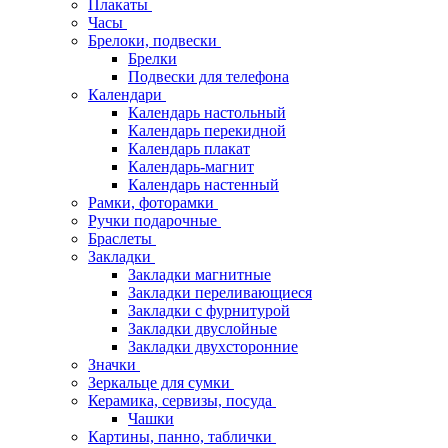
Плакаты
Часы
Брелоки, подвески
Брелки
Подвески для телефона
Календари
Календарь настольный
Календарь перекидной
Календарь плакат
Календарь-магнит
Календарь настенный
Рамки, фоторамки
Ручки подарочные
Браслеты
Закладки
Закладки магнитные
Закладки переливающиеся
Закладки с фурнитурой
Закладки двуслойные
Закладки двухсторонние
Значки
Зеркальце для сумки
Керамика, сервизы, посуда
Чашки
Картины, панно, таблички