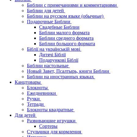
Библии с примечаниями и комментариями
Библии для детей
Библии на русском языке (обычные)
Подарочные Библии
Свадебные Библии
Библии малого формата
Библии среднего формата
Библии большого формата
Біблії на українській мові
Дитячі Біблії
Подарункові Біблії
Библии настольные
Новый Завет, Псалтырь, книги Библии
Библии на иностранных языках
Канцтовары
Блокноты
Ежедневники
Ручки
Тетради
Блокноты квадратные
Для детей
Развивающие игрушки
Сортеры
Стульчики для кормления