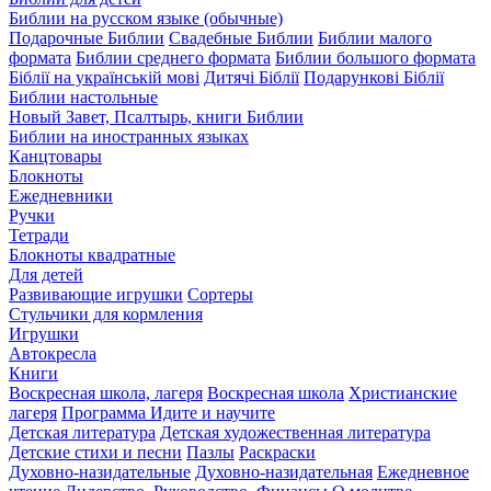
Библии на русском языке (обычные)
Подарочные Библии
Свадебные Библии
Библии малого
формата
Библии среднего формата
Библии большого формата
Біблії на українській мові
Дитячі Біблії
Подарункові Біблії
Библии настольные
Новый Завет, Псалтырь, книги Библии
Библии на иностранных языках
Канцтовары
Блокноты
Ежедневники
Ручки
Тетради
Блокноты квадратные
Для детей
Развивающие игрушки
Сортеры
Стульчики для кормления
Игрушки
Автокресла
Книги
Воскресная школа, лагеря
Воскресная школа
Христианские
лагеря
Программа Идите и научите
Детская литература
Детская художественная литература
Детские стихи и песни
Пазлы
Раскраски
Духовно-назидательные
Духовно-назидательная
Ежедневное