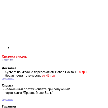
Система скидок
Подробнее
Доставка
- Курьер: по Украине перевозчиком Новая Почта +
2
0 гр
н
;
- Новая почта - стоимость
от 45 грн
Подробнее
Оплата
- наложенный платеж /оплата при получении/
- карта банка /Приват, Моно Банк/
Подробнее
Гарантия