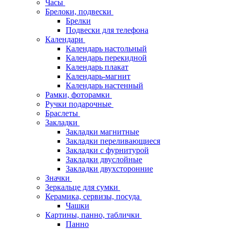
Часы
Брелоки, подвески
Брелки
Подвески для телефона
Календари
Календарь настольный
Календарь перекидной
Календарь плакат
Календарь-магнит
Календарь настенный
Рамки, фоторамки
Ручки подарочные
Браслеты
Закладки
Закладки магнитные
Закладки переливающиеся
Закладки с фурнитурой
Закладки двуслойные
Закладки двухсторонние
Значки
Зеркальце для сумки
Керамика, сервизы, посуда
Чашки
Картины, панно, таблички
Панно