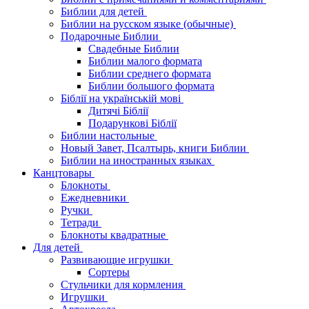
Библии для детей
Библии на русском языке (обычные)
Подарочные Библии
Свадебные Библии
Библии малого формата
Библии среднего формата
Библии большого формата
Біблії на українській мові
Дитячі Біблії
Подарункові Біблії
Библии настольные
Новый Завет, Псалтырь, книги Библии
Библии на иностранных языках
Канцтовары
Блокноты
Ежедневники
Ручки
Тетради
Блокноты квадратные
Для детей
Развивающие игрушки
Сортеры
Стульчики для кормления
Игрушки