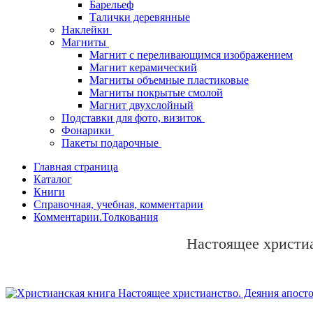
Барельеф
Талички деревянные
Наклейки
Магниты
Магнит с переливающимся изображением
Магнит керамический
Магниты объемные пластиковые
Магниты покрытые смолой
Магнит двухслойный
Подставки для фото, визиток
Фонарики
Пакеты подарочные
Главная страница
Каталог
Книги
Справочная, учебная, комментарии
Комментарии.Толкования
Настоящее христиа