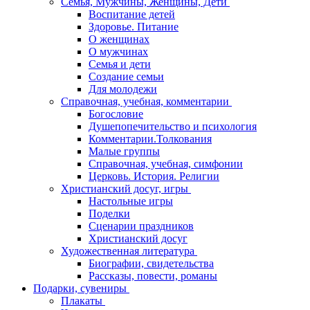
Семья, Мужчины, Женщины, Дети
Воспитание детей
Здоровье. Питание
О женщинах
О мужчинах
Семья и дети
Создание семьи
Для молодежи
Справочная, учебная, комментарии
Богословие
Душепопечительство и психология
Комментарии.Толкования
Малые группы
Справочная, учебная, симфонии
Церковь. История. Религии
Христианский досуг, игры
Настольные игры
Поделки
Сценарии праздников
Христианский досуг
Художественная литература
Биографии, свидетельства
Рассказы, повести, романы
Подарки, сувениры
Плакаты