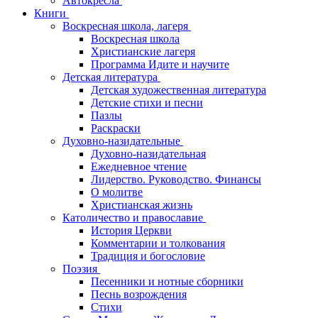
Автокресла
Книги
Воскресная школа, лагеря
Воскресная школа
Христианские лагеря
Программа Идите и научите
Детская литература
Детская художественная литература
Детские стихи и песни
Пазлы
Раскраски
Духовно-назидательные
Духовно-назидательная
Ежедневное чтение
Лидерство. Руководство. Финансы
О молитве
Христианская жизнь
Католичество и православие
История Церкви
Комментарии и толкования
Традиция и богословие
Поэзия
Песенники и нотные сборники
Песнь возрождения
Стихи