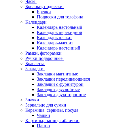
Часы
Брелоки, подвески
Брелки
Подвески для телефона
Календари
Календарь настольный
Календарь перекидной
Календарь плакат
Календарь-магнит
Календарь настенный
Рамки, фоторамки
Ручки подарочные
Браслеты
Закладки
Закладки магнитные
Закладки переливающиеся
Закладки с фурнитурой
Закладки двуслойные
Закладки двухсторонние
Значки
Зеркальце для сумки
Керамика, сервизы, посуда
Чашки
Картины, панно, таблички
Панно