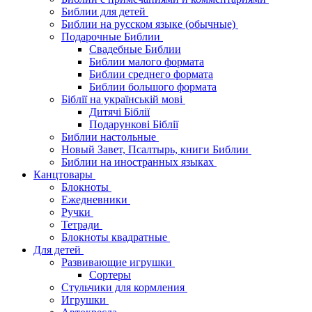
Библии для детей
Библии на русском языке (обычные)
Подарочные Библии
Свадебные Библии
Библии малого формата
Библии среднего формата
Библии большого формата
Біблії на українській мові
Дитячі Біблії
Подарункові Біблії
Библии настольные
Новый Завет, Псалтырь, книги Библии
Библии на иностранных языках
Канцтовары
Блокноты
Ежедневники
Ручки
Тетради
Блокноты квадратные
Для детей
Развивающие игрушки
Сортеры
Стульчики для кормления
Игрушки