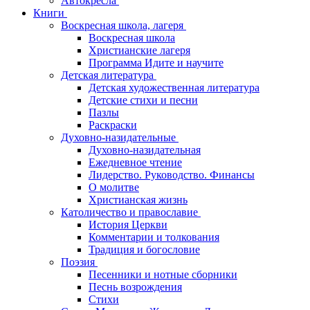
Автокресла
Книги
Воскресная школа, лагеря
Воскресная школа
Христианские лагеря
Программа Идите и научите
Детская литература
Детская художественная литература
Детские стихи и песни
Пазлы
Раскраски
Духовно-назидательные
Духовно-назидательная
Ежедневное чтение
Лидерство. Руководство. Финансы
О молитве
Христианская жизнь
Католичество и православие
История Церкви
Комментарии и толкования
Традиция и богословие
Поэзия
Песенники и нотные сборники
Песнь возрождения
Стихи