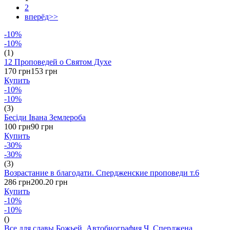
2
вперёд>>
-10%
-10%
(1)
12 Проповедей о Святом Духе
170 грн
153 грн
Купить
-10%
-10%
(3)
Бесіди Івана Землероба
100 грн
90 грн
Купить
-30%
-30%
(3)
Возрастание в благодати. Спердженские проповеди т.6
286 грн
200.20 грн
Купить
-10%
-10%
()
Все для славы Божьей. Автобиография Ч. Сперджена