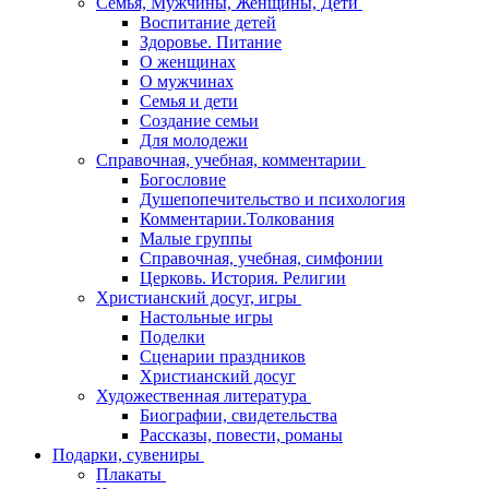
Семья, Мужчины, Женщины, Дети
Воспитание детей
Здоровье. Питание
О женщинах
О мужчинах
Семья и дети
Создание семьи
Для молодежи
Справочная, учебная, комментарии
Богословие
Душепопечительство и психология
Комментарии.Толкования
Малые группы
Справочная, учебная, симфонии
Церковь. История. Религии
Христианский досуг, игры
Настольные игры
Поделки
Сценарии праздников
Христианский досуг
Художественная литература
Биографии, свидетельства
Рассказы, повести, романы
Подарки, сувениры
Плакаты