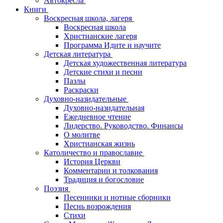
Автокресла
Книги
Воскресная школа, лагеря
Воскресная школа
Христианские лагеря
Программа Идите и научите
Детская литература
Детская художественная литература
Детские стихи и песни
Пазлы
Раскраски
Духовно-назидательные
Духовно-назидательная
Ежедневное чтение
Лидерство. Руководство. Финансы
О молитве
Христианская жизнь
Католичество и православие
История Церкви
Комментарии и толкования
Традиция и богословие
Поэзия
Песенники и нотные сборники
Песнь возрождения
Стихи