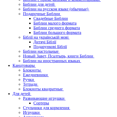
Библии для детей
Библии на русском языке (обычные)
Подарочные Библии
Свадебные Библии
Библии малого формата
Библии среднего формата
Библии большого формата
Біблії на українській мові
Дитячі Біблії
Подарункові Біблії
Библии настольные
Новый Завет, Псалтырь, книги Библии
Библии на иностранных языках
Канцтовары
Блокноты
Ежедневники
Ручки
Тетради
Блокноты квадратные
Для детей
Развивающие игрушки
Сортеры
Стульчики для кормления
Игрушки