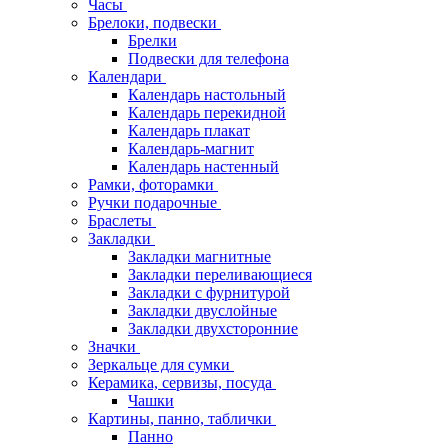
Часы
Брелоки, подвески
Брелки
Подвески для телефона
Календари
Календарь настольный
Календарь перекидной
Календарь плакат
Календарь-магнит
Календарь настенный
Рамки, фоторамки
Ручки подарочные
Браслеты
Закладки
Закладки магнитные
Закладки переливающиеся
Закладки с фурнитурой
Закладки двуслойные
Закладки двухсторонние
Значки
Зеркальце для сумки
Керамика, сервизы, посуда
Чашки
Картины, панно, таблички
Панно