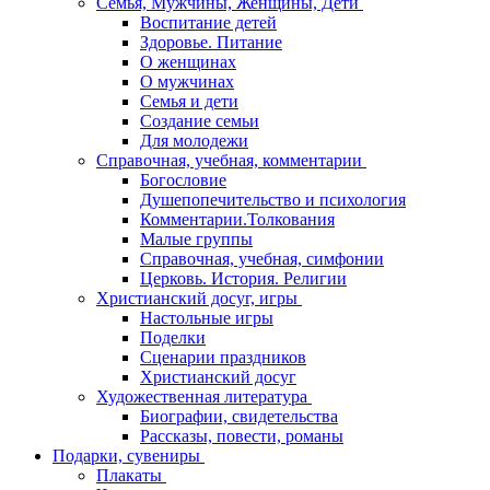
Семья, Мужчины, Женщины, Дети
Воспитание детей
Здоровье. Питание
О женщинах
О мужчинах
Семья и дети
Создание семьи
Для молодежи
Справочная, учебная, комментарии
Богословие
Душепопечительство и психология
Комментарии.Толкования
Малые группы
Справочная, учебная, симфонии
Церковь. История. Религии
Христианский досуг, игры
Настольные игры
Поделки
Сценарии праздников
Христианский досуг
Художественная литература
Биографии, свидетельства
Рассказы, повести, романы
Подарки, сувениры
Плакаты