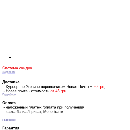
Система скидок
Подробнее
Доставка
- Курьер: по Украине перевозчиком Новая Почта +
2
0 гр
н
;
- Новая почта - стоимость
от 45 грн
Подробнее
Оплата
- наложенный платеж /оплата при получении/
- карта банка /Приват, Моно Банк/
Подробнее
Гарантия