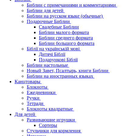
Библии с примечаниями и комментариями
Библии для детей
Библии на русском языке (обычные)
Подарочные Библии
Свадебные Библии
Библии малого формата
Библии среднего формата
Библии большого формата
Біблії на українській мові
Дитячі Біблії
Подарункові Біблії
Библии настольные
Новый Завет, Псалтырь, книги Библии
Библии на иностранных языках
Канцтовары
Блокноты
Ежедневники
Ручки
Тетради
Блокноты квадратные
Для детей
Развивающие игрушки
Сортеры
Стульчики для кормления