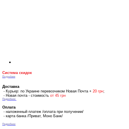
Система скидок
Подробнее
Доставка
- Курьер: по Украине перевозчиком Новая Почта +
2
0 гр
н
;
- Новая почта - стоимость
от 45 грн
Подробнее
Оплата
- наложенный платеж /оплата при получении/
- карта банка /Приват, Моно Банк/
Подробнее