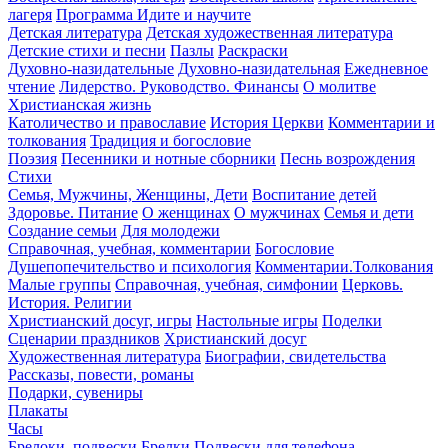
лагеря
Программа Идите и научите
Детская литература
Детская художественная литература
Детские стихи и песни
Пазлы
Раскраски
Духовно-назидательные
Духовно-назидательная
Ежедневное
чтение
Лидерство. Руководство. Финансы
О молитве
Христианская жизнь
Католичество и православие
История Церкви
Комментарии и
толкования
Традиция и богословие
Поэзия
Песенники и нотные сборники
Песнь возрождения
Стихи
Семья, Мужчины, Женщины, Дети
Воспитание детей
Здоровье. Питание
О женщинах
О мужчинах
Семья и дети
Создание семьи
Для молодежи
Справочная, учебная, комментарии
Богословие
Душепопечительство и психология
Комментарии.Толкования
Малые группы
Справочная, учебная, симфонии
Церковь.
История. Религии
Христианский досуг, игры
Настольные игры
Поделки
Сценарии праздников
Христианский досуг
Художественная литература
Биографии, свидетельства
Рассказы, повести, романы
Подарки, сувениры
Плакаты
Часы
Брелоки, подвески
Брелки
Подвески для телефона