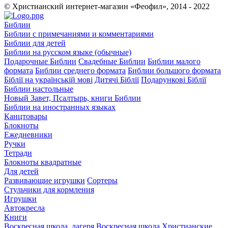
© Христианский интернет-магазин «Феофил», 2014 - 2022
Библии
Библии с примечаниями и комментариями
Библии для детей
Библии на русском языке (обычные)
Подарочные Библии
Свадебные Библии
Библии малого
формата
Библии среднего формата
Библии большого формата
Біблії на українській мові
Дитячі Біблії
Подарункові Біблії
Библии настольные
Новый Завет, Псалтырь, книги Библии
Библии на иностранных языках
Канцтовары
Блокноты
Ежедневники
Ручки
Тетради
Блокноты квадратные
Для детей
Развивающие игрушки
Сортеры
Стульчики для кормления
Игрушки
Автокресла
Книги
Воскресная школа, лагеря
Воскресная школа
Христианские