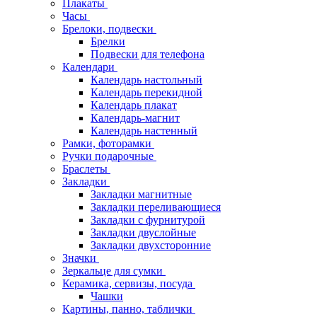
Плакаты
Часы
Брелоки, подвески
Брелки
Подвески для телефона
Календари
Календарь настольный
Календарь перекидной
Календарь плакат
Календарь-магнит
Календарь настенный
Рамки, фоторамки
Ручки подарочные
Браслеты
Закладки
Закладки магнитные
Закладки переливающиеся
Закладки с фурнитурой
Закладки двуслойные
Закладки двухсторонние
Значки
Зеркальце для сумки
Керамика, сервизы, посуда
Чашки
Картины, панно, таблички