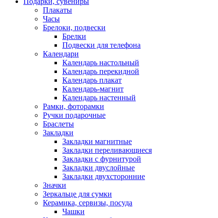
Подарки, сувениры
Плакаты
Часы
Брелоки, подвески
Брелки
Подвески для телефона
Календари
Календарь настольный
Календарь перекидной
Календарь плакат
Календарь-магнит
Календарь настенный
Рамки, фоторамки
Ручки подарочные
Браслеты
Закладки
Закладки магнитные
Закладки переливающиеся
Закладки с фурнитурой
Закладки двуслойные
Закладки двухсторонние
Значки
Зеркальце для сумки
Керамика, сервизы, посуда
Чашки