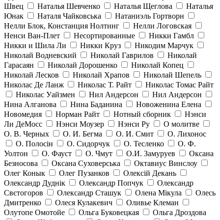
Швец
Наталья Шевченко
Наталья Щеглова
Наталья
Юнак
Наталя Чайковська
Натаниэль Гортворн
Нелли Блок, Констанция Нолтинг
Нелли Логовская
Ненси Ван-Плет
Несортированные
Никки Гамбл
Никки и Шила Ли
Никки Круз
Никодим Марчук
Николай Водневский
Николай Гаврилов
Николай
Гарасаян
Николай Дорошенко
Николай Копец
Николай Лесков
Николай Храпов
Николай Шепель
Николас Де Ланж
Николас Т. Райт
Николас Томас Райт
Николас Уайзмен
Нил Андерсон
Нил Андерсон
Нина Алганова
Нина Баданина
Новоженина Елена
Новомедия
Норман Райт
Нотный сборник
Нэнси
Ли ДеМосс
Нэнси Моузер
Нэнси Ру
О молитве
О. В. Черных
О. И. Бегма
О. И. Смит
О. Лихонос
О. Полосін
О. Сидорчук
О. Тесленко
О. Ф.
Уолтон
О. Фауст
О. Чмут
О.И. Замуруев
Оксана
Безносова
Оксана Суховерська
Октавиус Винслоу
Олег Конык
Олег Пузанков
Олексій Декань
Олександр Дуднік
Олександр Попчук
Олександр
Свєтогоров
Олександр Сташук
Олена Мікула
Олесь
Дмитренко
Олеся Кулакевич
Оливье Клеман
Олутопе Омотойе
Ольга Буковецкая
Ольга Дроздова