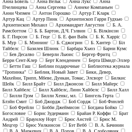
Анна Бовель
Анна Вельк
Анна Лукс
Анна
Пчелинцева
Анна Сергеева
Аннеке Компаньен
Анни Чэпмен
Антон Горошко
Артур Г. Кларк
Артур Кац
Артур Пинк
Архиепископ Гарри Гудхью
Архиепископ Михаил
Архимандрит Августин
Б. А.
Рамсботтом
Б. Б. Бартон, Д.Ч. Гэлвин
Б. Вілкінсон
Б. Г. Пирсон
Б. Геце
Б. Е. фан Вайк
Б. К. Харріс
Б. Мур
Б. Мэннинг
Б. Сджогрин
Б. Хантер
Біл
Тайбелс
Базилея Шлинк
Барбара Хьюз
Барни Кумс
Бев Десалво
Беверли Льюис
Бергер Фритц
Берри Сент-Клер
Берт Кленденнен
Берта Шмидт-Эллер
Бетти Гаш
Библии подарочные
Библиотека журнала
"Тропинка"
Библия, Новый Завет
Бики, Девер,
Махейни, Трипп, Мбеве, Дункан, Томас, Элсворт
Билкис
Шейк
Билл Брайт
Билл Джонсон
Билл Майерс
Билл Хайбелс
Билл Хайбелс, Линн Хайбелс
Билл Халл
Билли Грэм
Билли Хенкс, мл.
Бингель Герта
Блэйн Смит
Боб Джордж
Боб Сордж
Боб Финлей
Боб Фрейли
Бобби Джеймисон
Богдана Бойко
Богословие
Борис Зудерманн
Брайан Р. Коффи
Брат
Андрей
Браунлоу Норт
Брюс Анстей
Брюс М.
Мецгер
Брюс Уилкинсон
Бэт Вебб
В. А. Бачинин
В. А. Маркевич
В. А. Попов
В. А. Слободяник