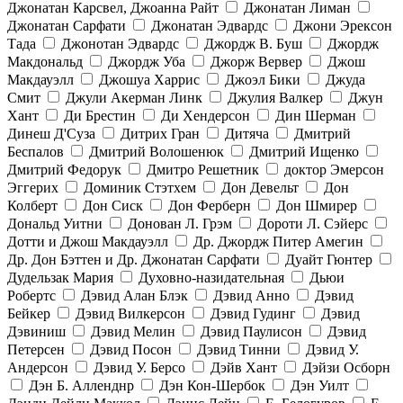
Джонатан Карсвел, Джоанна Райт
Джонатан Лиман
Джонатан Сарфати
Джонатан Эдвардс
Джони Эрексон
Тада
Джонотан Эдвардс
Джордж В. Буш
Джордж
Макдональд
Джордж Уба
Джорж Вервер
Джош
Макдауэлл
Джошуа Харрис
Джоэл Бики
Джуда
Смит
Джули Акерман Линк
Джулия Валкер
Джун
Хант
Ди Брестин
Ди Хендерсон
Дин Шерман
Динеш Д'Суза
Дитрих Гран
Дитяча
Дмитрий
Беспалов
Дмитрий Волошенюк
Дмитрий Ищенко
Дмитрий Федорук
Дмитро Решетник
доктор Эмерсон
Эггерих
Доминик Стэтхем
Дон Девельт
Дон
Колберт
Дон Сиск
Дон Ферберн
Дон Шмирер
Дональд Уитни
Донован Л. Грэм
Дороти Л. Сэйерс
Дотти и Джош Макдауэлл
Др. Джордж Питер Амегин
Др. Дон Бэттен и Др. Джонатан Сарфати
Дуайт Гюнтер
Дудельзак Мария
Духовно-назидательная
Дьюи
Робертс
Дэвид Алан Блэк
Дэвид Анно
Дэвид
Бейкер
Дэвид Вилкерсон
Дэвид Гудинг
Дэвид
Дэвиниш
Дэвид Мелин
Дэвид Паулисон
Дэвид
Петерсен
Дэвид Посон
Дэвид Тинни
Дэвид У.
Андерсон
Дэвид У. Берсо
Дэйв Хант
Дэйзи Осборн
Дэн Б. Алленднр
Дэн Кон-Шербок
Дэн Уилт