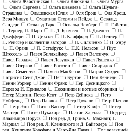
Ольга Жаботинская
Ольга Клюкина
Ольга Мурга
Ольга Сергеева
Ольга шевелева
Ольга Шульга-
Страшная
Ольшевская Юлия
Оля Ярош
Оля Ярош,
Вера Мищук
Омартиан Сторми и Пейдж
Освальд
Сандерс
Освальд Тярк
Освальд Чемберс
П. Гэйстон,
П. Тернер, П. Шарп
П. Д. Брамсен
П. Джелетт
П.
Джеффери
П. Диксон
П. Клиффорд
П. Пеннер
П. Рейссер и коллектив авторов
П. Сильченко
П. Унру
П. Франк
П. Эстабрукс
П.К. Нельсон
Піус
Штессель
Павел Биллхаймер
Павел Валенчук
Павел Гараджа
Павел Левушкан
Павел Ляшенко
Павел Озерков
Павел Рогозин
Павел Свиридов
Павел Семенчук
Памела МакКензи
Патрик Сухдео
Патрисия Сент-Джон
Пегги Буртон
Пем Кеннеди
Пенни Уорнер
Пенни Франк
Пер. Десницкого
Перевод И. Привалов
Песенники и нотные сборники
Петер Мартин, Петер Кент
Петр Дейнека
Петр
Нойфельд
Петр Павлюк
Петр Цюкало
Петр Шатров
Петр Эпп
Питер Вагнер
Питер Крифт
Питер
Мастерс
Питер Цукахира
Платон Харчлаа
Под ред
Владимира Поруса
Под ред. Д. Грина, С. Макнайт, Г.
Маршал
Под ред. Л. Кленицкого и Д. Вайгодера
Под
ред. Хендрика Корефара и Март-Яна Пауля
Под редакцией