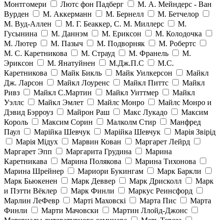
Монтгомери
Лютс фон Падберг
М. А. Мейндерс - Ван
Вурден
М. Аккерманн
М. Бернелл
М. Бетчелор
М. Вуд-Аллен
М. Г. Беаккер, С. М. Миллерс
М.
Гусынина
М. Даннэм
М. Ериксон
М. Колодочка
М. Лютер
М. Пазыч
М. Подворняк
М. Робертс
М. С. Каретникова
М. Страуд
М. Франель
М.
Эриксон
М. Янатуйнен
М.Дж.П.С
М.С.
Каретникова
Майк Бикль
Майк Уилкерсон
Майкл
Дж. Ларсон
Майкл Лоуренс
Майкл Питтс
Майкл
Ривз
Майкл С.Мартин
Майкл Уиттмер
Майкл
Уэллс
Майкл Эмлет
Майлс Монро
Майлс Монро и
Дэвид Бэрроуз
Майрон Раш
Макс Лукадо
Максим
Король
Максим Сорин
Малколм Стир
Манфред
Паул
Марійка Шевчук
Марійка Шевчук
Марія Звірід
Марія Мідух
Марвин Кован
Маргарет Лейрд
Маргарет Эпп
Маргарита Грудина
Марина
Каретникава
Марина Полякова
Марина Тихонова
Марина Шрейнер
Мариори Букингам
Марк Баркли
Марк Бьюкенен
Марк Деввер
Марк Дрисколл
Марк
и Пэтти Вёклер
Марк Финли
Маркус Реинсфорд
Марлин ЛеФевр
Марті Маховскі
Марта Пис
Марта
Финли
Марти Мачовски
Мартин Ллойд-Джонс