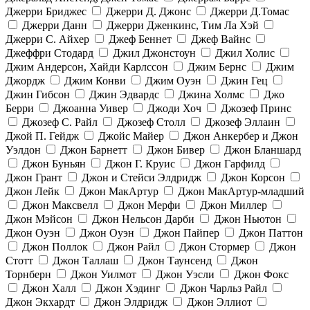
Джерри Бриджес
Джерри Д. Джонс
Джерри Д.Томас
Джерри Данн
Джерри Дженкинс, Тим Ла Хэй
Джерри С. Айхер
Джеф Беннет
Джеф Вайнс
Джеффри Стодард
Джил Джонстоун
Джил Холис
Джим Андерсон, Хайди Карлссон
Джим Бернс
Джим
Джордж
Джим Конви
Джим Оуэн
Джин Гец
Джин Гибсон
Джин Эдвардс
Джина Холмс
Джо
Берри
Джоанна Уивер
Джоди Хоч
Джозеф Принс
Джозеф С. Райл
Джозеф Столл
Джозеф Эллаин
Джой П. Гейдж
Джойс Майер
Джон Анкербер и Джон
Уэлдон
Джон Барнетт
Джон Бивер
Джон Бланшард
Джон Буньян
Джон Г. Круис
Джон Гарфилд
Джон Грант
Джон и Стейси Элдридж
Джон Корсон
Джон Лейк
Джон МакАртур
Джон МакАртур-младший
Джон Максвелл
Джон Мерфи
Джон Миллер
Джон Мэйсон
Джон Нельсон Дарби
Джон Ньютон
Джон Оуэн
Джон Оуэн
Джон Пайпер
Джон Паттон
Джон Поллок
Джон Райл
Джон Стормер
Джон
Стотт
Джон Таллаш
Джон Таунсенд
Джон
Торнберн
Джон Уилмот
Джон Уэсли
Джон Фокс
Джон Халл
Джон Хэдинг
Джон Чарльз Райл
Джон Экхардт
Джон Элдридж
Джон Эллиот