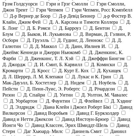
Грэм Голдсуорси
Гэри и Грэг Смолли
Гэри Смолли,
Джон Трент
Гэри Чепмен
Гэри Чепмен, Росс Кэмпбелл
Д-р Вернер де Боор
Д-р Девід Беннер
д-р Фостер В.
Клайн, Джим Фей
Д. А. Карсона и Тимоти Коллера
Д.
Б. Лонг
Д. Б. Рэмси
Д. Барроуз
Д. Бентон
Д.
Блум
Д. Быков, И. Лукьянова
Д. Вирман, Д. Гэлвин, Р.
Осборн
Д. Груэлль
Д. Гудинг, Д. Леннокс
Д. Д.
Галютин
Д. Д. Маккол
Д. Данн, Ивлиев И.
Д.
Джеймс Кеннеди и Джерри Ньюкомб
Д. Дженкинс, К.
Фарби
Д. Дженкинс, Т. Л. Хэй
Д. Джеффри Бингэм
Д. Джордж
Д. И. Смит, Б. Карвилл
Д. Комиски
Д.
Кромарти
Д. Кросс
Д. Курт Е. Кох
Д. Кухащек
Д. Л. Шеррер, Л. М. Клепаки
Д. Лукас и К. Грин
Д.
Мак-Дауэлл, Б. Хостетлер
Д. Нидем
Д. Ноубель
Д.
Пейсти
Д. Пенн-Луис, Э. Робертс
Д. Річардсон
Д.
Ризон
Д. Спайри
Д. Уитни
Д. Уолтон, М. Чавалес
Д. Уорбартон
Д. Фаунтин
Д. Флейвел
Д. Хэдинг
Д. Элдридж
Діана Клейн і Джоел Роберт Бікі
Давид
Вилкерсон
Давид Воробьев
Давид Г. Буркхолдер
Давид и Нетти Джексон
Давид Инстоун-Брюер
Давид
Йонги Чо
Давид Классен, Эрих Шмиддт-Шель
Давид
Стерн
Даг Хьюард- Милс
Даниель Смит
Даниил