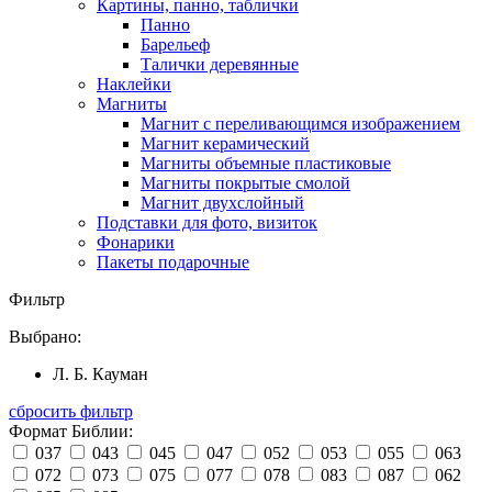
Картины, панно, таблички
Панно
Барельеф
Талички деревянные
Наклейки
Магниты
Магнит с переливающимся изображением
Магнит керамический
Магниты объемные пластиковые
Магниты покрытые смолой
Магнит двухслойный
Подставки для фото, визиток
Фонарики
Пакеты подарочные
Фильтр
Выбрано:
Л. Б. Кауман
сбросить фильтр
Формат Библии:
037
043
045
047
052
053
055
063
072
073
075
077
078
083
087
062