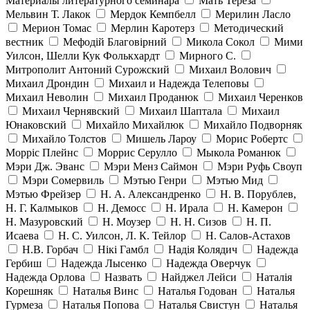
Материалы литературного семинара
Мать Тереза
Мельвин Т. Лакок
Мердок Кемпбелл
Мерилин Ласло
Мерион Томас
Мерлин Каротерз
Методический
вестник
Мефодій Благовірний
Микола Сокол
Мими
Уилсон, Шелли Кук Фолькхардт
Мирного С.
Митрополит Антоний Сурожский
Михаил Волович
Михаил Дрондин
Михаил и Надежда Телеповы
Михаил Неволин
Михаил Проданюк
Михаил Черенков
Михаил Чернявский
Михаил Шаптала
Михаил
Юнаковский
Михайло Михайлюк
Михайло Подворняк
Михайло Толстов
Мишель Лароу
Морис Робертс
Морріс Плейнс
Моррис Серулло
Мыкола Романюк
Мэри Дж. Эванс
Мэри Менз Саймон
Мэри Руфь Своуп
Мэри Сомервиль
Мэтью Генри
Мэтью Мид
Мэтью Фрейзер
Н. А. Александренко
Н. В. Порублев,
Н. Г. Калмыков
Н. Демосс
Н. Ирала
Н. Камерон
Н. Мазуровский
Н. Моузер
Н. Н. Сизов
Н. П.
Исаева
Н. С. Уилсон, Л. К. Тейлор
Н. Салов-Астахов
Н.В. Горбач
Нікі Гамбл
Надія Колядич
Надежда
Гербиш
Надежда Лысенко
Надежда Оверчук
Надежда Орлова
Назвать
Найджел Лейси
Наталія
Корешняк
Наталья Винс
Наталья Годован
Наталья
Гурмеза
Наталья Попова
Наталья Свистун
Наталья