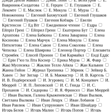
Дэнди Дейли Маккол
Дэнис Лейн
Е. Белогуров
Е.
Вавринюк-Солдатова
Е. Герцен
Е. Глушаков
Е.
Лекомте
Е. Маслюк
Е. Микула
Е. Мурза
Е.
Новоженина
Евгений Бахмутский
Евгений Глушаков
Евгений Пушков
Евгения Кобзарь
Евелін
Крістенсон
Ед Віт
Ежедневное чтение
Ездра
Ейпріл Грені
Ейприл Грени
Екатерина Бут
Елена
Архипова
Елена Бабкина
Елена Заварзина
Елена
Косинова
Елена Марчук
Елена Микула
Елена
Пятилетова
Елена Савон
Елена Соколова
Елена
Чепилка
Елена Шамрова
Елеонор Портер
Елизавета
Стромбек
Елисей Пронин
Емі Кармайкл
Ендi Еддiс
Ерін Г'юз та Літа Коснер
Ерика Мурза
Ж. Фавр
Жакі Мусензека
Жаклин Телло Айяла
Жан Кальвин
Жанна Гийон
Журнал Тропинка
Збірник
Зейвир Б.
Хавен
Зиг Зиглар
И. Б. Макмастер
И. В. Каргель
И. В. Подберезский
И. Згуровец
И. М. Концевич
И.
Мюррей
И. П. Липовский
И. С. Гнида
И. С.
Проханов
И. Сидорова
И. Я. Фринсел
Иан Мюррей
Иван Вылков, Галина Крыженевская
Иван Вылков,
Светлана Вылкова
Иван Лещук
Иван Лобанов
Иван Равлюк
Иван Супрунович
Иван Шнайдер
Игорь Белов
Игорь Малин
Игорь Попов
Игорь