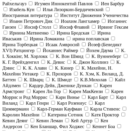
Райхельгауз
Игумен Иннокентий Павлов
Иен Барбур
Изабель Кун
Илья Лизоркин-Бердичевский
Иностранная литература
Институт Движения Ученичества
Иоанн Петрович Дик
Иоахим Лангхамер
Иоганнес
Ганзен
Иосиф Столл
Иосиф Флавий
Ирвинг Гексам
Ириина Матвиенко
Ирина Бродская
Ирина
Иваськив
Ирина Ломакина
ирина поплавская
Ирина Торбецкая
Исаак Амвросий
Йозеф (Бенедикт
ХVI) Ратцингер
Йоханнес Раймер
Йохем Даума
К.
І. Хоккінг, М. Хорлокк
К. Вон Шмид
К. Вунненберг
К. Г. Врейхденгил
К. Девис
К. Джон Коллинз
К.
Дэвис
К. К. Алави
К. Кинер
К. Махейни, Н.
Махейни Уитакер
К. Прохоров
К. Хэм, К. Виланд, Д.
Баттен
К. Шварц
К. Шмидт
К.В.Михолав
Кайл
Айдлмен
Кардер Дейв, Дженике Дункан
Карен
Армстронг
Карен Ли-Тор
Карен МакКензи
Карен
Моррис и Род Моррис
Кари Винье
Карл Барт
Карл
Виланд
Карл Генри
Карл Розениус
Карл
Циммерманн
Карл-Герман Кауфман
Карла Стивенс
Каролин Махейни
Катерина Сотник
Катя Проктор
Кевин Деянг
Кевин Леман
Кей Артур
Кен
Андерсон
Кен Бланшар, Фил Ходжес
Кеннет Боа