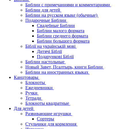
Библии с примечаниями и комментариями
Библии для детей
Библии на русском языке (обычные)
Подарочные Библии
Свадебные Библии
Библии малого формата
Библии среднего формата
Библии большого формата
Біблії на українській мові
Дитячі Біблії
Подарункові Біблії
Библии настольные
Новый Завет, Псалтырь, книги Библии
Библии на иностранных языках
Канцтовары
Блокноты
Ежедневники
Ручки
Тетради
Блокноты квадратные
Для детей
Развивающие игрушки
Сортеры
Стульчики для кормления