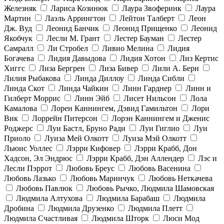
Железняк
Лариса Козинюк
Лаура Звоферинк
Лаура
Мартин
Лаэль Аррингтон
Лейтон Талберт
Леон
Дж. Вуд
Леонид Банчик
Леонид Прищенко
Леонид
Якобчук
Лесли М. Грант
Лестер Бауман
Лестер
Самралл
Ли Стробел
Ливио Мелина
Лидия
Богачева
Лидия Давыдова
Лидия Хотон
Лиз Кертис
Хиггс
Лиза Бергрен
Лиза Бивер
Лили А. Берн
Лилия Рыбакова
Линда Диллоу
Линда Сибли
Линда Скот
Линда Чайкин
Линн Гарднер
Линн и
Гилберт Моррис
Линн Эйб
Лисет Нильсон
Лола
Камалова
Лорен Каннингем, Дэвид Гамильтон
Лори
Вик
Лоррейн Питерсон
Лорэн Каннингем и Дженис
Роджерс
Луи Бастл, Бруно Ради
Луи Гиглио
Луи
Приоло
Луиза Мей Олкотт
Луиза Мэй Олкотт
Льюис Уоллес
Лэрри Кифовер
Лэрри Крабб, Дон
Хадсон, Эл Эндрюс
Лэрри Крабб, Дэн Аллендер
Лэс и
Лесли Пэррот
Любовь Бреус
Любовь Васенина
Любовь Лазько
Любовь Маринчук
Любовь Неткачева
Любовь Павлюк
Любовь Рычко, Людмила Шамовская
Людмила Алтухова
Людмила Барабаш
Людмила
Дробина
Людмила Друзенко
Людмила Плетт
Людмила Счастливая
Людмила Шторк
Люси Мод