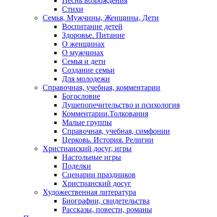
Песнь возрождения
Стихи
Семья, Мужчины, Женщины, Дети
Воспитание детей
Здоровье. Питание
О женщинах
О мужчинах
Семья и дети
Создание семьи
Для молодежи
Справочная, учебная, комментарии
Богословие
Душепопечительство и психология
Комментарии.Толкования
Малые группы
Справочная, учебная, симфонии
Церковь. История. Религии
Христианский досуг, игры
Настольные игры
Поделки
Сценарии праздников
Христианский досуг
Художественная литература
Биографии, свидетельства
Рассказы, повести, романы