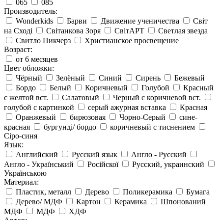
065
085
Производитель:
Wonderkids
Барви
Движение ученичества
Світ
на Сході
Світанкова Зоря
СвітАРТ
Светлая звезда
Свитло Пикчерз
Христианское просвещение
Возраст:
от 6 месяцев
Цвет обложки:
Чёрный
Зелёный
Синий
Сирень
Бежевый
Бордо
Белый
Коричневый
Голубой
Красный
с желтой вст.
Салатовый
Черный с коричневой вст.
голубой с картинкой
серый ажурная вставка
Красная
Оранжевый
бирюзовая
Чорно-Серый
сине-
красная
бургунді/ бордо
коричневый с тиснением
Сіро-синя
Язык:
Английский
Русский язык
Англо - Русский
Англо - Український
Російскої
Русский, украинский
Українською
Материал:
Пластик, металл
Дерево
Поликерамика
Бумага
Дерево/ МДФ
Картон
Керамика
Шпонований
МДФ
МДФ
ХДФ