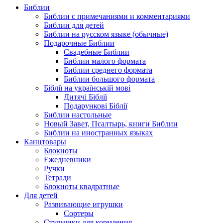
Библии
Библии с примечаниями и комментариями
Библии для детей
Библии на русском языке (обычные)
Подарочные Библии
Свадебные Библии
Библии малого формата
Библии среднего формата
Библии большого формата
Біблії на українській мові
Дитячі Біблії
Подарункові Біблії
Библии настольные
Новый Завет, Псалтырь, книги Библии
Библии на иностранных языках
Канцтовары
Блокноты
Ежедневники
Ручки
Тетради
Блокноты квадратные
Для детей
Развивающие игрушки
Сортеры
Стульчики для кормления