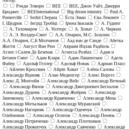
Автор:
Рэнди Элкорн
BEE
BEE, Джон Уайт, Джерри
Бриджес
BEEInternational
Big dream ministry
Paul A.
Pomerville
Serhii Chepara
Ёста Эман
Єва Лекомте
І. Щедрик
Інгрід Тробіш
Ірина Іваськів
А. Гудинг
А. Тихомиров
А. Уолтерс
А. Ховат
А. Чиркин
А. Э. Волдер-Смит
А.А. Опарин, М.С. Зозулин
А.А. Опарин, С,Б Молчанов
Аад ван де Санде
Абетка
Життя
Август Ван Рин
Авраам Ицхак Радбиль
Агнес і Салем Де Безенак
Агнесса Розбах
Адам и
Бетани Смит
Адам Кларк
Адам Лашинськи
Адель
Фабер
Адольф Геллер
Адольф Новак
Адриан Пласс
Айленн Кроссман
Айрін Ховат
Алёна Салова
Алєксандр Яциняк
Алан Медингер
Алекс Воргез
Алекс Д. Монтойя
Александр Вейс
Александр Вечный
Александр Вялов
Александр Дмитриевич Беспалов
Александр Дудник
Александр Жибрик
Александр
Занемонец
Александр Кравченко
Александр Мень
Александр Мотыльков
Александр Муравский
Александр Нагирняк
Александр Одемчук
Александр
Олейников
Александр Осипов
Александр Пенязь
Александр Петриченко
Александр Плотников
Александр Прокопчук
Александр Савченко
Александр