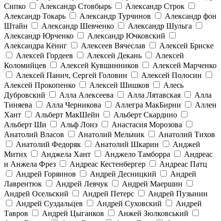
Сипко
Александр Стовбырь
Александр Строк
Александр Токарь
Александр Турчинов
Александр фон
Штайн
Александр Шевченко
Александр Шульга
Александр Юрченко
Александр Ючковский
Александра Кёниг
Алексеев Вячеслав
Алексей Бриске
Алексей Гордеев
Алексей Декань
Алексей
Коломийцев
Алексей Кувшинников
Алексей Марченко
Алексей Панич, Сергей Головин
Алексей Полосин
Алексей Прокопенко
Алексей Шишков
Алесь
Дубровский
Алла Алексеева
Алла Лятавская
Алла
Тиняева
Алла Черникова
Аллегра МакБирни
Аллен
Хант
Альберт МакШейн
Альберт Скардино
Альберт Ши
Альф Лонэ
Анастасия Морозова
Анатолий Власов
Анатолий Мельник
Анатолий Тихов
Анатолий Федоряк
Анатолий Шкарин
Анджей
Митих
Анджела Хант
Анджело Тамборра
Андреас
и Анжела Фрез
Андреас Кестенбергер
Андреас Патц
Андрей Горяинов
Андрей Десницкий
Андрей
Лаврентюк
Андрей Левчук
Андрей Маершин
Андрей Осельский
Андрей Петерс
Андрей Пузынин
Андрей Суздальцев
Андрей Суховский
Андрей
Тавров
Андрей Цыганков
Анжей Зюлковський