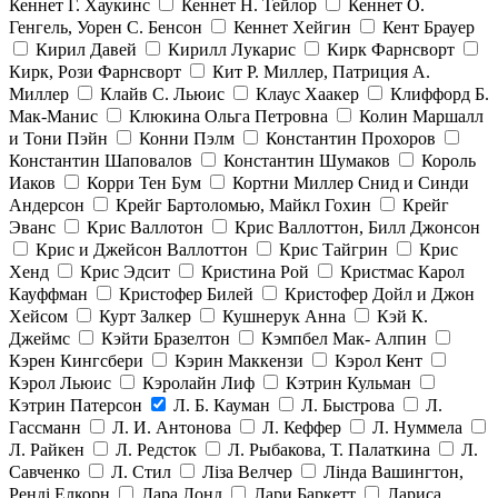
Кеннет Г. Хаукинс
Кеннет Н. Тейлор
Кеннет О.
Генгель, Уорен С. Бенсон
Кеннет Хейгин
Кент Брауер
Кирил Давей
Кирилл Лукарис
Кирк Фарнсворт
Кирк, Рози Фарнсворт
Кит Р. Миллер, Патриция А.
Миллер
Клайв С. Льюис
Клаус Хаакер
Клиффорд Б.
Мак-Манис
Клюкина Ольга Петровна
Колин Маршалл
и Тони Пэйн
Конни Пэлм
Константин Прохоров
Константин Шаповалов
Константин Шумаков
Король
Иаков
Корри Тен Бум
Кортни Миллер Снид и Синди
Андерсон
Крейг Бартоломью, Майкл Гохин
Крейг
Эванс
Крис Валлотон
Крис Валлоттон, Билл Джонсон
Крис и Джейсон Валлоттон
Крис Тайгрин
Крис
Хенд
Крис Эдсит
Кристина Рой
Кристмас Карол
Кауффман
Кристофер Билей
Кристофер Дойл и Джон
Хейсом
Курт Залкер
Кушнерук Анна
Кэй К.
Джеймс
Кэйти Бразелтон
Кэмпбел Мак- Алпин
Кэрен Кингсбери
Кэрин Маккензи
Кэрол Кент
Кэрол Льюис
Кэролайн Лиф
Кэтрин Кульман
Кэтрин Патерсон
Л. Б. Кауман
Л. Быстрова
Л.
Гассманн
Л. И. Антонова
Л. Кеффер
Л. Нуммела
Л. Райкен
Л. Редсток
Л. Рыбакова, Т. Палаткина
Л.
Савченко
Л. Стил
Ліза Велчер
Лінда Вашингтон,
Ренді Елкорн
Лара Лонд
Лари Баркетт
Лариса