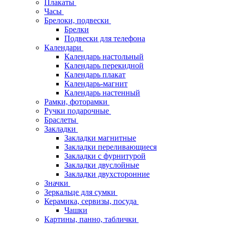
Плакаты
Часы
Брелоки, подвески
Брелки
Подвески для телефона
Календари
Календарь настольный
Календарь перекидной
Календарь плакат
Календарь-магнит
Календарь настенный
Рамки, фоторамки
Ручки подарочные
Браслеты
Закладки
Закладки магнитные
Закладки переливающиеся
Закладки с фурнитурой
Закладки двуслойные
Закладки двухсторонние
Значки
Зеркальце для сумки
Керамика, сервизы, посуда
Чашки
Картины, панно, таблички