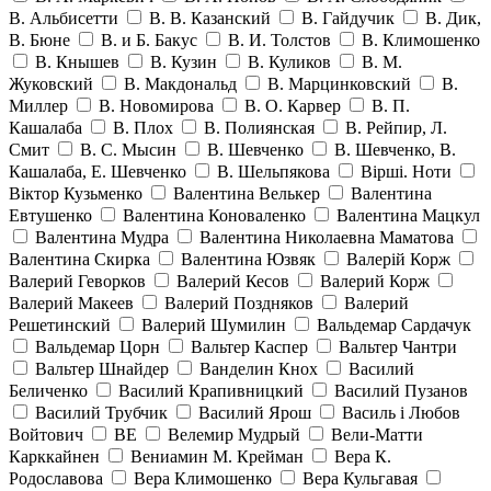
В. Альбисетти
В. В. Казанский
В. Гайдучик
В. Дик,
В. Бюне
В. и Б. Бакус
В. И. Толстов
В. Климошенко
В. Кнышев
В. Кузин
В. Куликов
В. М.
Жуковский
В. Макдональд
В. Марцинковский
В.
Миллер
В. Новомирова
В. О. Карвер
В. П.
Кашалаба
В. Плох
В. Полиянская
В. Рейпир, Л.
Смит
В. С. Мысин
В. Шевченко
В. Шевченко, В.
Кашалаба, Е. Шевченко
В. Шельпякова
Вiршi. Ноти
Віктор Кузьменко
Валентина Велькер
Валентина
Евтушенко
Валентина Коноваленко
Валентина Мацкул
Валентина Мудра
Валентина Николаевна Маматова
Валентина Скирка
Валентина Юзвяк
Валерій Корж
Валерий Геворков
Валерий Кесов
Валерий Корж
Валерий Макеев
Валерий Поздняков
Валерий
Решетинский
Валерий Шумилин
Вальдемар Сардачук
Вальдемар Цорн
Вальтер Каспер
Вальтер Чантри
Вальтер Шнайдер
Ванделин Кнох
Василий
Беличенко
Василий Крапивницкий
Василий Пузанов
Василий Трубчик
Василий Ярош
Василь і Любов
Войтович
ВЕ
Велемир Мудрый
Вели-Матти
Карккайнен
Вениамин М. Крейман
Вера К.
Родославова
Вера Климошенко
Вера Кульгавая