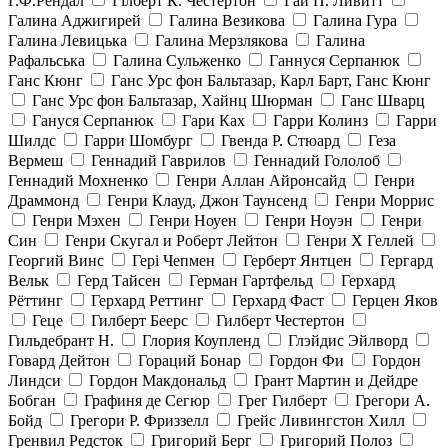
Г.Ф.Рендал
Гілберт К. Честертон
Гай П. Ливитт
Галина Аджигирей
Галина Везикова
Галина Гура
Галина Левицька
Галина Мерзлякова
Галина
Рафальська
Галина Сульженко
Ганнуся Серпанюк
Ганс Кюнг
Ганс Урс фон Бальтазар, Карл Барт, Ганс Кюнг
Ганс Урс фон Бальтазар, Хайнц Шюрман
Ганс Шварц
Гануся Серпанюк
Гари Ках
Гарри Колинз
Гарри
Шилдс
Гарри Шомбург
Гвенда Р. Стюард
Геза
Вермеш
Геннадий Гаврилов
Геннадий Гололоб
Геннадий Мохненко
Генри Аллан Айронсайд
Генри
Драммонд
Генри Клауд, Джон Таунсенд
Генри Моррис
Генри Мэхен
Генри Ноуен
Генри Ноуэн
Генри
Син
Генри Скугал и Роберт Лейтон
Генри Х Геллей
Георгий Винс
Гері Чепмен
Герберт Янтцен
Гергард
Вельк
Герд Тайсен
Герман Гартфельд
Герхард
Рёттинг
Герхард Реттинг
Герхард Фаст
Герцен Яков
Геце
Гилберт Беерс
Гилберт Честертон
Гильдебрант Н.
Глория Коупленд
Глэйдис Эйлворд
Говард Дейтон
Гораций Бонар
Гордон Фи
Гордон
Линдси
Гордон Макдональд
Грант Мартин и Дейдре
Бобган
Графиня де Сегюр
Грег Гилберт
Грегори А.
Бойд
Грегори Р. Фриззелл
Грейс Ливингстон Хилл
Гренвил Редсток
Григорий Берг
Григорий Полоз