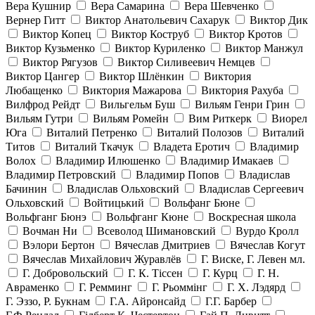
Вера Кушнир
Вера Самарина
Вера Шевченко
Вернер Гитт
Виктор Анатольевич Сахарук
Виктор Дик
Виктор Копец
Виктор Коструб
Виктор Кротов
Виктор Кузьменко
Виктор Куриленко
Виктор Манжул
Виктор Рягузов
Виктор Силивеевич Немцев
Виктор Цангер
Виктор Шлёнкин
Виктория
Любащенко
Виктория Мажарова
Виктория Рахуба
Вилфрод Рейдт
Вильгельм Буш
Вильям Генри Грин
Вильям Гутри
Вильям Ромейн
Вим Риткерк
Виорел
Юга
Виталий Петренко
Виталий Полозов
Виталий
Титов
Виталий Ткачук
Владета Еротич
Владимир
Волох
Владимир Илюшенко
Владимир Имакаев
Владимир Петровский
Владимир Попов
Владислав
Бачинин
Владислав Ольховский
Владислав Сергеевич
Ольховский
Войтицький
Вольфанг Бюне
Вольфганг Бюнэ
Вольфганг Кюне
Воскресная школа
Вочман Ни
Всеволод Шимановский
Вурдо Кролл
Вэлори Бертон
Вячеслав Дмитриев
Вячеслав Когут
Вячеслав Михайлович Журавлёв
Г. Виске, Г. Левен мл.
Г. Добровольский
Г. К. Тiссен
Г. Курц
Г. Н.
Авраменко
Г. Ремминг
Г. Рьоммінг
Г. Х. Лэдярд
Г. Эззо, Р. Букнам
Г.А. Айронсайд
Г.Г. Барбер