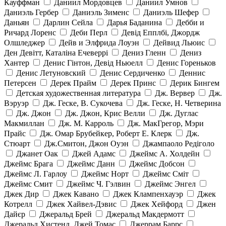
Кауффман
Даниил Мордовцев
Даниил Умнов
Даниэль Гербер
Даниэль Зименс
Даниэль Шефер
Даньян
Дарлин Сейла
Дарья Баданина
Дебби и
Ричард Лоренс
Деби Перл
Девід Епплбі, Джордж
Олшледжер
Дейв и Элфрида Лоуэн
Дейвид Льюис
Ден Девітт, Каталіна Ечеверрі
Дениз Гленн
Дениз
Хантер
Денис Гінтон, Девід Ньюелл
Денис Гореньков
Денис Летуновский
Денис Сердиченко
Деннис
Петерсен
Дерек Прайм
Дерек Принс
Дерик Бингем
Детская художественная литература
Дж. Вервер
Дж.
Вэруэр
Дж. Геске, В. Сукочева
Дж. Геске, Н. Четверина
Дж. Джон
Дж. Джон, Крис Велли
Дж. Дуглас
Макмиллан
Дж. М. Карроль
Дж. МакГрегор, Мэри
Прайс
Дж. Омар Брубейкер, Роберт Е. Клерк
Дж.
Стюарт
Дж.Смитон, Джон Оуэн
Джампаоло Редіголо
Джанет Оак
Джей Адамс
Джеймс А. Холдейн
Джеймс Брага
Джеймс Данн
Джеймс Добсон
Джеймс Л. Гарлоу
Джеймс Норт
Джеймс Сміт
Джеймс Смит
Джеймс Ч. Гэлвин
Джеймс Энгел
Джек Дир
Джек Кавано
Джек Клампенхауэр
Джек
Котрелл
Джек Хайвел-Дэвис
Джек Хейфорд
Джен
Дайєр
Джеральд Брей
Джеральд Макдермотт
Джеральд Хистенд, Джей Томас
Джеррам Баррс