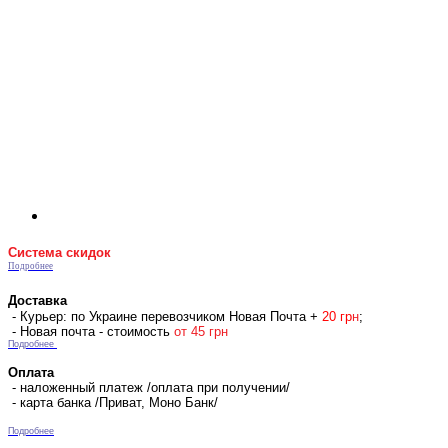
Система скидок
Подробнее
Доставка
- Курьер: по Украине перевозчиком Новая Почта +
2
0 гр
н
;
- Новая почта - стоимость
от 45 грн
Подробнее
Оплата
- наложенный платеж /оплата при получении/
- карта банка /Приват, Моно Банк/
Подробнее