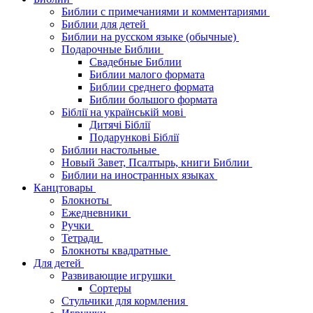
Библии с примечаниями и комментариями
Библии для детей
Библии на русском языке (обычные)
Подарочные Библии
Свадебные Библии
Библии малого формата
Библии среднего формата
Библии большого формата
Біблії на українській мові
Дитячі Біблії
Подарункові Біблії
Библии настольные
Новый Завет, Псалтырь, книги Библии
Библии на иностранных языках
Канцтовары
Блокноты
Ежедневники
Ручки
Тетради
Блокноты квадратные
Для детей
Развивающие игрушки
Сортеры
Стульчики для кормления