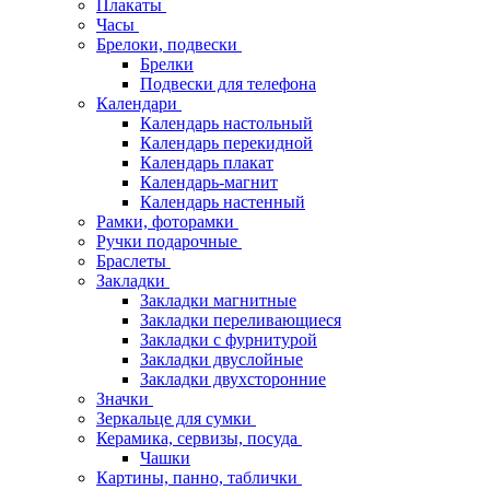
Плакаты
Часы
Брелоки, подвески
Брелки
Подвески для телефона
Календари
Календарь настольный
Календарь перекидной
Календарь плакат
Календарь-магнит
Календарь настенный
Рамки, фоторамки
Ручки подарочные
Браслеты
Закладки
Закладки магнитные
Закладки переливающиеся
Закладки с фурнитурой
Закладки двуслойные
Закладки двухсторонние
Значки
Зеркальце для сумки
Керамика, сервизы, посуда
Чашки
Картины, панно, таблички