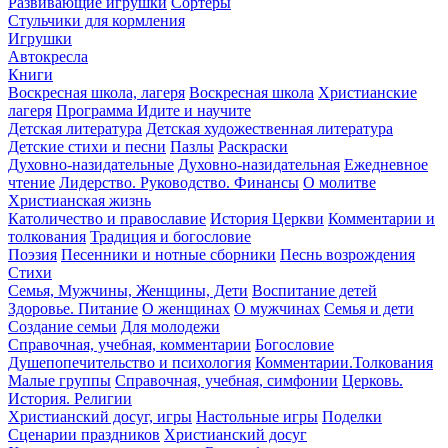
Развивающие игрушки
Сортеры
Стульчики для кормления
Игрушки
Автокресла
Книги
Воскресная школа, лагеря
Воскресная школа
Христианские
лагеря
Программа Идите и научите
Детская литература
Детская художественная литература
Детские стихи и песни
Пазлы
Раскраски
Духовно-назидательные
Духовно-назидательная
Ежедневное
чтение
Лидерство. Руководство. Финансы
О молитве
Христианская жизнь
Католичество и православие
История Церкви
Комментарии и
толкования
Традиция и богословие
Поэзия
Песенники и нотные сборники
Песнь возрождения
Стихи
Семья, Мужчины, Женщины, Дети
Воспитание детей
Здоровье. Питание
О женщинах
О мужчинах
Семья и дети
Создание семьи
Для молодежи
Справочная, учебная, комментарии
Богословие
Душепопечительство и психология
Комментарии.Толкования
Малые группы
Справочная, учебная, симфонии
Церковь.
История. Религии
Христианский досуг, игры
Настольные игры
Поделки
Сценарии праздников
Христианский досуг