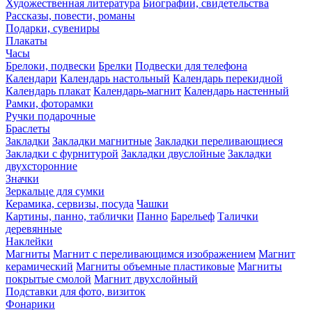
Художественная литература
Биографии, свидетельства
Рассказы, повести, романы
Подарки, сувениры
Плакаты
Часы
Брелоки, подвески
Брелки
Подвески для телефона
Календари
Календарь настольный
Календарь перекидной
Календарь плакат
Календарь-магнит
Календарь настенный
Рамки, фоторамки
Ручки подарочные
Браслеты
Закладки
Закладки магнитные
Закладки переливающиеся
Закладки с фурнитурой
Закладки двуслойные
Закладки
двухсторонние
Значки
Зеркальце для сумки
Керамика, сервизы, посуда
Чашки
Картины, панно, таблички
Панно
Барельеф
Талички
деревянные
Наклейки
Магниты
Магнит с переливающимся изображением
Магнит
керамический
Магниты объемные пластиковые
Магниты
покрытые смолой
Магнит двухслойный
Подставки для фото, визиток
Фонарики