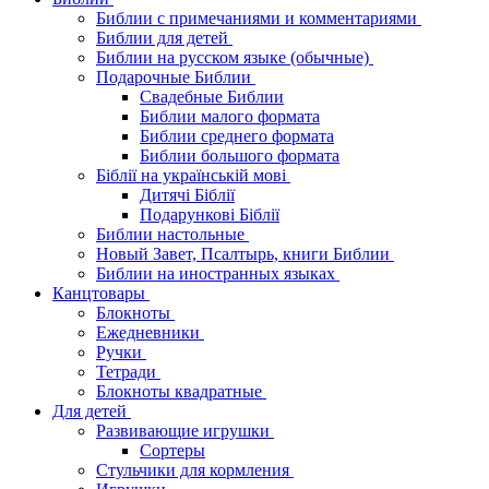
Библии с примечаниями и комментариями
Библии для детей
Библии на русском языке (обычные)
Подарочные Библии
Свадебные Библии
Библии малого формата
Библии среднего формата
Библии большого формата
Біблії на українській мові
Дитячі Біблії
Подарункові Біблії
Библии настольные
Новый Завет, Псалтырь, книги Библии
Библии на иностранных языках
Канцтовары
Блокноты
Ежедневники
Ручки
Тетради
Блокноты квадратные
Для детей
Развивающие игрушки
Сортеры
Стульчики для кормления