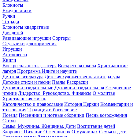
Блокноты
Ежедневники
Ручки
Тетради
Блокноты квадратные
Для детей
Развивающие игрушки
Сортеры
Стульчики для кормления
Игрушки
Автокресла
Книги
Воскресная школа, лагеря
Воскресная школа
Христианские
лагеря
Программа Идите и научите
Детская литература
Детская художественная литература
Детские стихи и песни
Пазлы
Раскраски
Духовно-назидательные
Духовно-назидательная
Ежедневное
чтение
Лидерство. Руководство. Финансы
О молитве
Христианская жизнь
Католичество и православие
История Церкви
Комментарии и
толкования
Традиция и богословие
Поэзия
Песенники и нотные сборники
Песнь возрождения
Стихи
Семья, Мужчины, Женщины, Дети
Воспитание детей
Здоровье. Питание
О женщинах
О мужчинах
Семья и дети