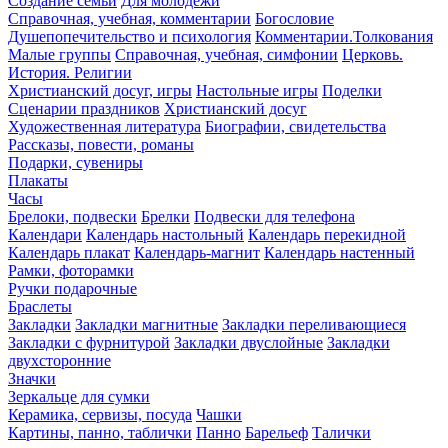
Создание семьи
Для молодежи
Справочная, учебная, комментарии
Богословие
Душепопечительство и психология
Комментарии.Толкования
Малые группы
Справочная, учебная, симфонии
Церковь.
История. Религии
Христианский досуг, игры
Настольные игры
Поделки
Сценарии праздников
Христианский досуг
Художественная литература
Биографии, свидетельства
Рассказы, повести, романы
Подарки, сувениры
Плакаты
Часы
Брелоки, подвески
Брелки
Подвески для телефона
Календари
Календарь настольный
Календарь перекидной
Календарь плакат
Календарь-магнит
Календарь настенный
Рамки, фоторамки
Ручки подарочные
Браслеты
Закладки
Закладки магнитные
Закладки переливающиеся
Закладки с фурнитурой
Закладки двуслойные
Закладки
двухсторонние
Значки
Зеркальце для сумки
Керамика, сервизы, посуда
Чашки
Картины, панно, таблички
Панно
Барельеф
Талички