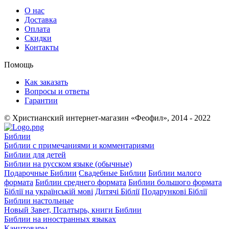
О нас
Доставка
Оплата
Скидки
Контакты
Помощь
Как заказать
Вопросы и ответы
Гарантии
© Христианский интернет-магазин «Феофил», 2014 - 2022
Библии
Библии с примечаниями и комментариями
Библии для детей
Библии на русском языке (обычные)
Подарочные Библии
Свадебные Библии
Библии малого
формата
Библии среднего формата
Библии большого формата
Біблії на українській мові
Дитячі Біблії
Подарункові Біблії
Библии настольные
Новый Завет, Псалтырь, книги Библии
Библии на иностранных языках
Канцтовары