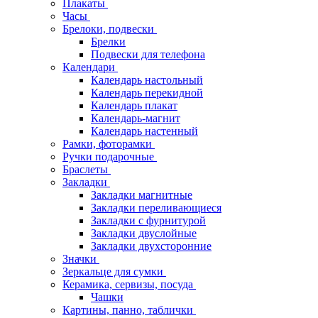
Плакаты
Часы
Брелоки, подвески
Брелки
Подвески для телефона
Календари
Календарь настольный
Календарь перекидной
Календарь плакат
Календарь-магнит
Календарь настенный
Рамки, фоторамки
Ручки подарочные
Браслеты
Закладки
Закладки магнитные
Закладки переливающиеся
Закладки с фурнитурой
Закладки двуслойные
Закладки двухсторонние
Значки
Зеркальце для сумки
Керамика, сервизы, посуда
Чашки
Картины, панно, таблички