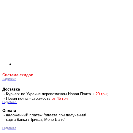
Система скидок
Подробнее
Доставка
- Курьер: по Украине перевозчиком Новая Почта +
2
0 гр
н
;
- Новая почта - стоимость
от 45 грн
Подробнее
Оплата
- наложенный платеж /оплата при получении/
- карта банка /Приват, Моно Банк/
Подробнее