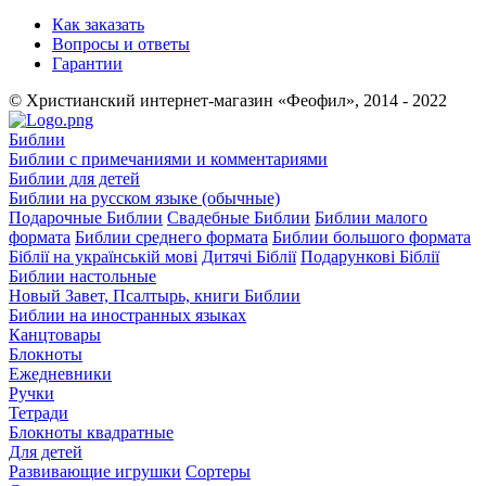
Как заказать
Вопросы и ответы
Гарантии
© Христианский интернет-магазин «Феофил», 2014 - 2022
Библии
Библии с примечаниями и комментариями
Библии для детей
Библии на русском языке (обычные)
Подарочные Библии
Свадебные Библии
Библии малого
формата
Библии среднего формата
Библии большого формата
Біблії на українській мові
Дитячі Біблії
Подарункові Біблії
Библии настольные
Новый Завет, Псалтырь, книги Библии
Библии на иностранных языках
Канцтовары
Блокноты
Ежедневники
Ручки
Тетради
Блокноты квадратные
Для детей
Развивающие игрушки
Сортеры