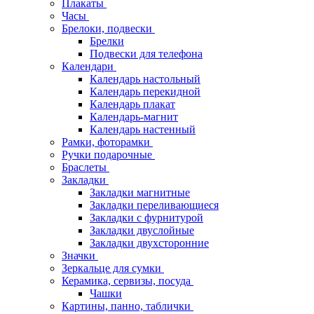
Плакаты
Часы
Брелоки, подвески
Брелки
Подвески для телефона
Календари
Календарь настольный
Календарь перекидной
Календарь плакат
Календарь-магнит
Календарь настенный
Рамки, фоторамки
Ручки подарочные
Браслеты
Закладки
Закладки магнитные
Закладки переливающиеся
Закладки с фурнитурой
Закладки двуслойные
Закладки двухсторонние
Значки
Зеркальце для сумки
Керамика, сервизы, посуда
Чашки
Картины, панно, таблички