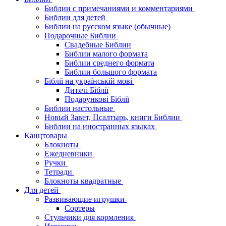
Библии с примечаниями и комментариями
Библии для детей
Библии на русском языке (обычные)
Подарочные Библии
Свадебные Библии
Библии малого формата
Библии среднего формата
Библии большого формата
Біблії на українській мові
Дитячі Біблії
Подарункові Біблії
Библии настольные
Новый Завет, Псалтырь, книги Библии
Библии на иностранных языках
Канцтовары
Блокноты
Ежедневники
Ручки
Тетради
Блокноты квадратные
Для детей
Развивающие игрушки
Сортеры
Стульчики для кормления