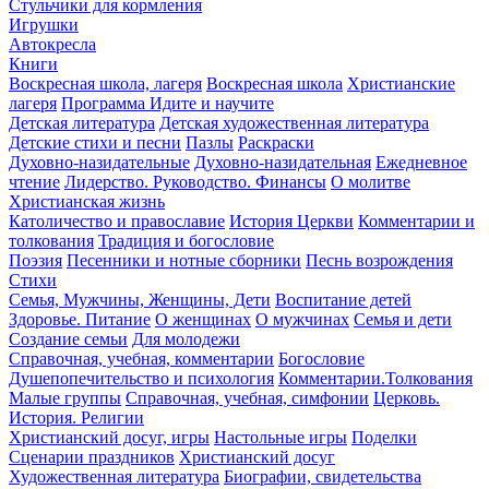
Стульчики для кормления
Игрушки
Автокресла
Книги
Воскресная школа, лагеря
Воскресная школа
Христианские
лагеря
Программа Идите и научите
Детская литература
Детская художественная литература
Детские стихи и песни
Пазлы
Раскраски
Духовно-назидательные
Духовно-назидательная
Ежедневное
чтение
Лидерство. Руководство. Финансы
О молитве
Христианская жизнь
Католичество и православие
История Церкви
Комментарии и
толкования
Традиция и богословие
Поэзия
Песенники и нотные сборники
Песнь возрождения
Стихи
Семья, Мужчины, Женщины, Дети
Воспитание детей
Здоровье. Питание
О женщинах
О мужчинах
Семья и дети
Создание семьи
Для молодежи
Справочная, учебная, комментарии
Богословие
Душепопечительство и психология
Комментарии.Толкования
Малые группы
Справочная, учебная, симфонии
Церковь.
История. Религии
Христианский досуг, игры
Настольные игры
Поделки
Сценарии праздников
Христианский досуг
Художественная литература
Биографии, свидетельства