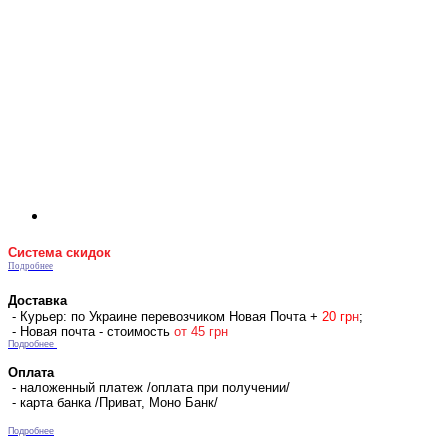
Система скидок
Подробнее
Доставка
- Курьер: по Украине перевозчиком Новая Почта +
2
0 гр
н
;
- Новая почта - стоимость
от 45 грн
Подробнее
Оплата
- наложенный платеж /оплата при получении/
- карта банка /Приват, Моно Банк/
Подробнее