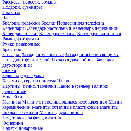
Рассказы, повести, романы
Подарки, сувениры
Плакаты
Часы
Брелоки, подвески
Брелки
Подвески для телефона
Календари
Календарь настольный
Календарь перекидной
Календарь плакат
Календарь-магнит
Календарь настенный
Рамки, фоторамки
Ручки подарочные
Браслеты
Закладки
Закладки магнитные
Закладки переливающиеся
Закладки с фурнитурой
Закладки двуслойные
Закладки
двухсторонние
Значки
Зеркальце для сумки
Керамика, сервизы, посуда
Чашки
Картины, панно, таблички
Панно
Барельеф
Талички
деревянные
Наклейки
Магниты
Магнит с переливающимся изображением
Магнит
керамический
Магниты объемные пластиковые
Магниты
покрытые смолой
Магнит двухслойный
Подставки для фото, визиток
Фонарики
Пакеты подарочные